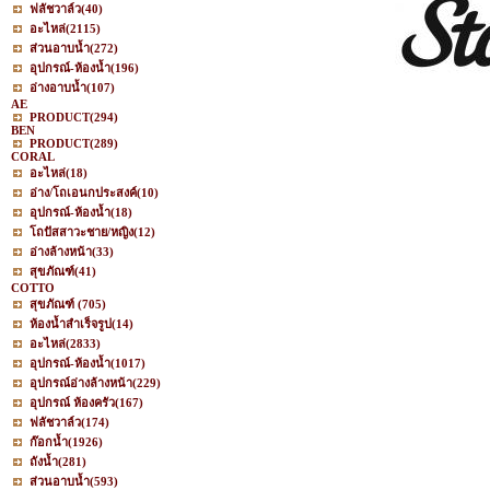
ฟลัชวาล์ว
(40)
อะไหล่
(2115)
ส่วนอาบน้ำ
(272)
อุปกรณ์-ห้องน้ำ
(196)
อ่างอาบน้ำ
(107)
AE
PRODUCT
(294)
BEN
PRODUCT
(289)
CORAL
อะไหล่
(18)
อ่าง/โถเอนกประสงค์
(10)
อุปกรณ์-ห้องน้ำ
(18)
โถปัสสาวะชาย/หญิง
(12)
อ่างล้างหน้า
(33)
สุขภัณฑ์
(41)
COTTO
สุขภัณฑ์
(705)
ห้องน้ำสำเร็จรูป
(14)
อะไหล่
(2833)
อุปกรณ์-ห้องน้ำ
(1017)
อุปกรณ์อ่างล้างหน้า
(229)
อุปกรณ์ ห้องครัว
(167)
ฟลัชวาล์ว
(174)
ก๊อกน้ำ
(1926)
ถังน้ำ
(281)
ส่วนอาบน้ำ
(593)