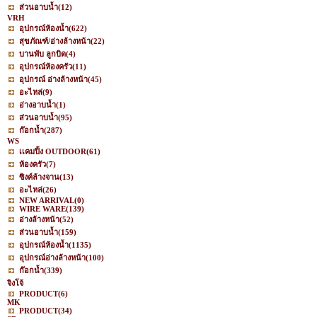
ส่วนอาบน้ำ
(12)
VRH
อุปกรณ์ห้องน้ำ
(622)
สุขภัณฑ์/อ่างล้างหน้า
(22)
บานพับ ลูกบิด
(4)
อุปกรณ์ห้องครัว
(11)
อุปกรณ์ อ่างล้างหน้า
(45)
อะไหล่
(9)
อ่างอาบน้ำ
(1)
ส่วนอาบน้ำ
(95)
ก๊อกน้ำ
(287)
WS
เเคมปิ้ง OUTDOOR
(61)
ห้องครัว
(7)
ซิงค์ล้างจาน
(13)
อะไหล่
(26)
NEW ARRIVAL
(0)
WIRE WARE
(139)
อ่างล้างหน้า
(52)
ส่วนอาบน้ำ
(159)
อุปกรณ์ห้องน้ำ
(1135)
อุปกรณ์อ่างล้างหน้า
(100)
ก๊อกน้ำ
(339)
จิงโจ้
PRODUCT
(6)
MK
PRODUCT
(34)