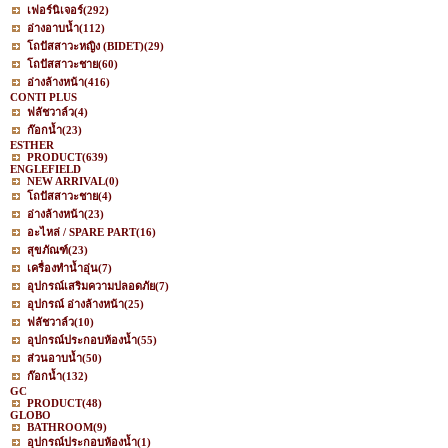
เฟอร์นิเจอร์
(292)
อ่างอาบน้ำ
(112)
โถปัสสาวะหญิง (BIDET)
(29)
โถปัสสาวะชาย
(60)
อ่างล้างหน้า
(416)
CONTI PLUS
ฟลัชวาล์ว
(4)
ก๊อกน้ำ
(23)
ESTHER
PRODUCT
(639)
ENGLEFIELD
NEW ARRIVAL
(0)
โถปัสสาวะชาย
(4)
อ่างล้างหน้า
(23)
อะไหล่ / SPARE PART
(16)
สุขภัณฑ์
(23)
เครื่องทำน้ำอุ่น
(7)
อุปกรณ์เสริมความปลอดภัย
(7)
อุปกรณ์ อ่างล้างหน้า
(25)
ฟลัชวาล์ว
(10)
อุปกรณ์ประกอบห้องน้ำ
(55)
ส่วนอาบน้ำ
(50)
ก๊อกน้ำ
(132)
GC
PRODUCT
(48)
GLOBO
BATHROOM
(9)
อุปกรณ์ประกอบห้องน้ำ
(1)