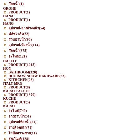
ก๊อกน้ำ
(1)
GROHE
PRODUCT
(1)
HANA
PRODUCT
(1)
HANG
อุปกรณ์-อ่างล้างหน้า
(54)
ฟลัชวาล์ว
(22)
ส่วนอาบน้ำ
(95)
อุปกรณ์-ห้องน้ำ
(114)
ก๊อกน้ำ
(375)
อะไหล่
(121)
HAFELE
PRODUCT
(1015)
HOY
BATHROOM
(320)
DOOR&WINDOW HARDWARE
(33)
KITHCHEN
(28)
ITALY MRG
PRODUCT
(8)
KARAT FACUET
PRODUCT
(1370)
KUCHE
PRODUCT
(5)
KARAT
อะไหล่
(749)
อ่างอาบน้ำ
(51)
อุปกรณ์ห้องน้ำ
(21)
อ่างล้างหน้า
(71)
โถปัสสาวะชาย
(11)
สุขภัณฑ์
(128)