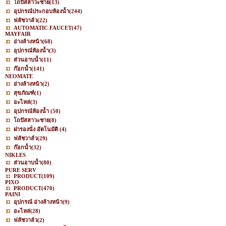
โถปัสสาวะชาย
(13)
อุปกรณ์ประกอบห้องน้ำ
(244)
ฟลัชวาล์ว
(22)
AUTOMATIC FAUCET
(47)
MAYFAIR
อ่างล้างหน้า
(68)
อุปกรณ์ห้องน้ำ
(3)
ส่วนอาบน้ำ
(11)
ก๊อกน้ำ
(141)
NEOMATE
อ่างล้างหน้า
(2)
สุขภัณฑ์
(1)
อะไหล่
(3)
อุปกรณ์ห้องน้ำ
(50)
โถปัสสาวะชาย
(8)
ฝารองนั่ง อัตโนมัติ
(4)
ฟลัชวาล์ว
(29)
ก๊อกน้ำ
(32)
NIKLES
ส่วนอาบน้ำ
(80)
PURE SERV
PRODUCT
(109)
PIXO
PRODUCT
(470)
PAINI
อุปกรณ์ อ่างล้างหน้า
(9)
อะไหล่
(28)
ฟลัชวาล์ว
(2)