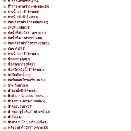
ที่ใส่กระดาษชำระ
(75)
ที่ใส่กระดาษชำระ+ถังขยะ
(23)
ทางน้ำออกชักโครก
(0)
ทางน้ำเข้าชักโครก
(3)
ท่อฟลัชวาล์ว โถสุขภัณฑ์
(42)
เทปพันเกลียว
(5)
ท่อน้ำทิ้งโถปัสสาวะชาย
(21)
ท่อน้ำทิ้งอ่างล้างหน้า
(40)
ท่อฟลัชวาล์วโถปัสสาะชาย
(8)
ท่อชาร์ป
(34)
ทางน้ำออกชักโครก
(1)
น็อต/สกรู/พุก
(7)
น็อตยึดฝารองนั่ง
(10)
น็อตยึดหม้อน้ำชักโครก
(1)
นัตยึดก๊อกน้ำ
(7)
บอร์ดคอนโทรลเซ็นเซอร์
(0)
ประเก็นยาง
(4)
ฝารองนั่งชักโครก
(5)
ฝักบัวอาบน้ำแบบสายอ่อน
(9)
ฝาครอบตะแกรงกันกลิ่น
(5)
ฝาครอบวาล์ว
(27)
ฝาครอบรูน้ำล้นอ่างล้างหน้า
(3)
ฝาส้วม
(4)
ฝักบัวอาบน้ำแบบก้านแข็ง
(1)
ฟลัชวาล์วโถปัสสาวะชาย
(13)