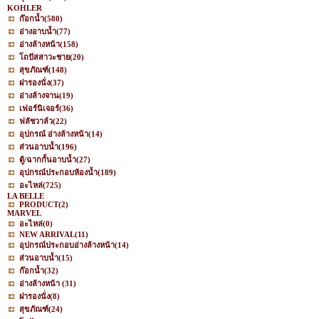
KOHLER
ก๊อกน้ำ
(580)
อ่างอาบน้ำ
(77)
อ่างล้างหน้า
(158)
โถปัสสาวะชาย
(20)
สุขภัณฑ์
(148)
ฝารองนั่ง
(37)
อ่างล้างจาน
(19)
เฟอร์นิเจอร์
(36)
ฟลัชวาล์ว
(22)
อุปกรณ์ อ่างล้างหน้า
(14)
ส่วนอาบน้ำ
(196)
ตู้/ฉากกั้นอาบน้ำ
(27)
อุปกรณ์ประกอบห้องน้ำ
(189)
อะไหล่
(725)
LA BELLE
PRODUCT
(2)
MARVEL
อะไหล่
(0)
NEW ARRIVAL
(11)
อุปกรณ์ประกอบอ่างล้างหน้า
(14)
ส่วนอาบน้ำ
(15)
ก๊อกน้ำ
(32)
อ่างล้างหน้า
(31)
ฝารองนั่ง
(8)
สุขภัณฑ์
(24)