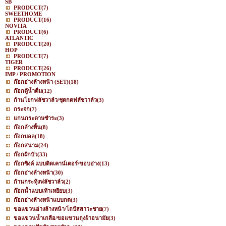
SB
PRODUCT
(7)
SWEETHOME
PRODUCT
(16)
NOVITA
PRODUCT
(6)
ATLANTIC
PRODUCT
(20)
HOP
PRODUCT
(7)
TIGER
PRODUCT
(26)
IMP / PROMOTION
ก๊อกอ่างล้างหน้า (SET)
(18)
ก๊อกตู้น้ำดื่ม
(12)
ก้านโยกฟลัชวาล์ว/ชุดกดฟลัชวาล์ว
(3)
กระจก
(7)
แกนกระดาษชำระ
(3)
ก๊อกล้างพื้น
(8)
ก๊อกบอล
(18)
ก๊อกสนาม
(24)
ก๊อกฝักบัว
(33)
ก๊อกซิงค์ แบบติดเคาน์เตอร์/ขอบอ่าง
(13)
ก๊อกอ่างล้างหน้า
(30)
ก้านกระทุ้งฟลัชวาล์ว
(2)
ก๊อกน้ำแบบเท้าเหยียบ
(3)
ก๊อกอ่างล้างหน้าแบบกด
(3)
ขอแขวนอ่างล้างหน้า/โถปัสสาวะชาย
(7)
ขอแขวนน้ำเกลือ/ขอแขวนถุงผ้าอนามัย
(3)