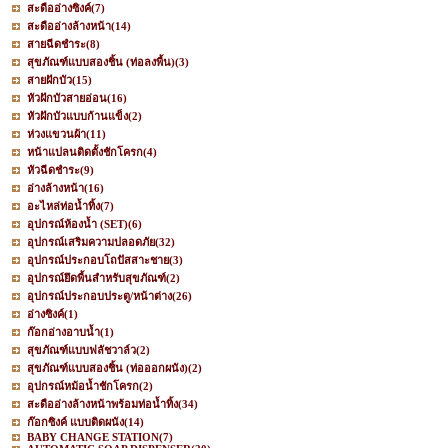
สะดืออ่างซิงค์
(7)
สะดืออ่างล้างหน้า
(14)
สายฉีดชำระ
(8)
สุขภัณฑ์แบบสองชิ้น (ท่อลงพื้น)
(3)
สายฝักบัว
(15)
หัวฝักบัวสายอ่อน
(16)
หัวฝักบัวแบบก้านแข็ง
(2)
ห่วงแขวนผ้า
(11)
หน้าแปลนติดตั้งชักโครก
(4)
หัวฉีดชำระ
(9)
อ่างล้างหน้า
(16)
อะไหล่ท่อน้ำทิ้ง
(7)
อุปกรณ์ห้องน้ำ (SET)
(6)
อุปกรณ์เสริมความปลอดภัย
(32)
อุปกรณ์ประกอบโถปัสสาะชาย
(3)
อุปกรณ์ยึดพื้นสำหรับสุขภัณฑ์
(2)
อุปกรณ์ประกอบประตู/หน้าต่าง
(26)
อ่างซิงค์
(1)
ก๊อกอ่างอาบน้ำ
(1)
สุขภัณฑ์แบบฟลัชวาล์ว
(2)
สุขภัณฑ์แบบสองชิ้น (ท่อออกผนัง)
(2)
อุปกรณ์หม้อน้ำชักโครก
(2)
สะดืออ่างล้างหน้าพร้อมท่อน้ำทิ้ง
(34)
ก๊อกซิงค์ แบบติดผนัง
(14)
BABY CHANGE STATION
(7)