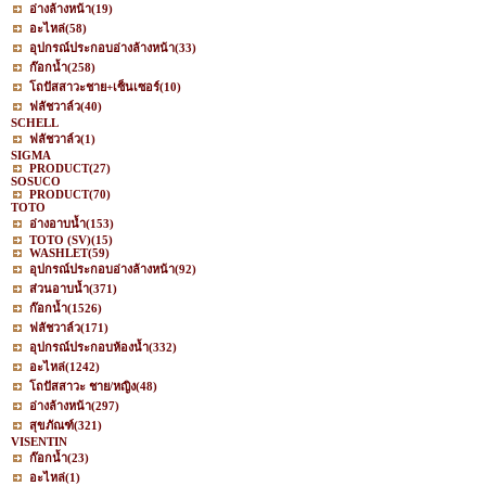
อ่างล้างหน้า
(19)
อะไหล่
(58)
อุปกรณ์ประกอบอ่างล้างหน้า
(33)
ก๊อกน้ำ
(258)
โถปัสสาวะชาย+เซ็นเซอร์
(10)
ฟลัชวาล์ว
(40)
SCHELL
ฟลัชวาล์ว
(1)
SIGMA
PRODUCT
(27)
SOSUCO
PRODUCT
(70)
TOTO
อ่างอาบน้ำ
(153)
TOTO (SV)
(15)
WASHLET
(59)
อุปกรณ์ประกอบอ่างล้างหน้า
(92)
ส่วนอาบน้ำ
(371)
ก๊อกน้ำ
(1526)
ฟลัชวาล์ว
(171)
อุปกรณ์ประกอบห้องน้ำ
(332)
อะไหล่
(1242)
โถปัสสาวะ ชาย/หญิง
(48)
อ่างล้างหน้า
(297)
สุขภัณฑ์
(321)
VISENTIN
ก๊อกน้ำ
(23)
อะไหล่
(1)