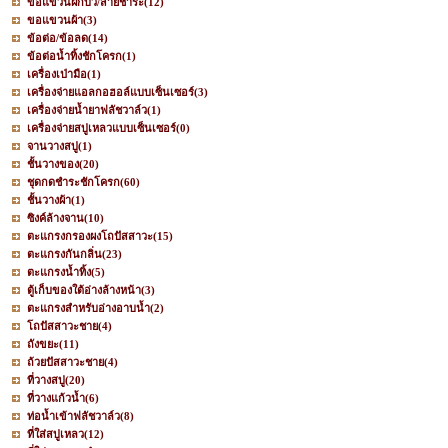
ขอแขวนฝักบัว/สายชำระ
(12)
ขอแขวนผ้า
(3)
ข้อต่อ/ข้อลด
(14)
ข้อต่อน้ำทิ้งชักโครก
(1)
เครื่องเป่ามือ
(1)
เครื่องจ่ายแอลกอฮอล์แบบเซ็นเซอร์
(3)
เครื่องจ่ายน้ำยาฟลัชวาล์ว
(1)
เครื่องจ่ายสบู่เหลวแบบเซ็นเซอร์
(0)
จานวางสบู่
(1)
ชั้นวางของ
(20)
ชุดกดชำระชักโครก
(60)
ชั้นวางผ้า
(1)
ซิงค์ล้างจาน
(10)
ตะแกรงกรองผงโถปัสสาวะ
(15)
ตะแกรงกันกลิ่น
(23)
ตะแกรงน้ำทิ้ง
(5)
ตู้เก็บของใต้อ่างล้างหน้า
(3)
ตะแกรงสำหรับอ่างอาบน้ำ
(2)
โถปัสสาวะชาย
(4)
ถังขยะ
(11)
ถ้วยปัสสาวะชาย
(4)
ที่วางสบู่
(20)
ที่วางแก้วน้ำ
(6)
ท่อน้ำเข้าฟลัชวาล์ว
(8)
ที่ใส่สบู่เหลว
(12)