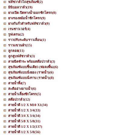
ฟลัชวาล์วโถสุขภัณฑ์
(2)
มินิบอลวาล์ว
(19)
ยางเปิด-ปิดทางน้ำออกชักโครก
(0)
ยางรองหม้อน้ำชักโครก
(9)
ยางกันรั่วสำหรับฟลัชวาล์ว
(9)
เรนชาวเวอร์
(4)
รูฟเดรน
(2)
ราวปรับระดับ/ราวเลื่อน
(1)
ราวแขวนผ้า
(15)
ลูกลอย
(11)
ลูกสูบฟลัชวาล์ว
(3)
สายฉีดชำระ พร้อมสต๊อปวาล์ว
(3)
สุขภัณฑ์แบบชิ้นเดียว (ท่อลงพื้น)
(6)
สุขภัณฑ์แบบนั่งยอง (ราดน้ำ)
(6)
สุขภัณฑ์แบบนั่งราบ (ราดน้ำ)
(8)
สายน้ำทิ้ง
(7)
สะดืออ่างอาบน้ำ
(6)
สายน้ำเลี้ยงชักโครก
(5)
สต๊อปวาล์ว
(12)
สายน้ำดี 1/2 X M10 X1
(34)
สายน้ำดี 1/2 X 3/4
(33)
สายน้ำดี 3/4 X 3/4
(34)
สายน้ำดี 5/8 X 5/8
(31)
สายน้ำดี 1/2 X 1/2
(137)
สายน้ำดี 1/2 X 5/8
(56)