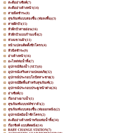
สะดืออ่างซิงค์
(7)
สะดืออ่างล้างหน้า
(14)
สายฉีดชำระ
(8)
สุขภัณฑ์แบบสองชิ้น (ท่อลงพื้น)
(3)
สายฝักบัว
(15)
หัวฝักบัวสายอ่อน
(16)
หัวฝักบัวแบบก้านแข็ง
(2)
ห่วงแขวนผ้า
(11)
หน้าแปลนติดตั้งชักโครก
(4)
หัวฉีดชำระ
(9)
อ่างล้างหน้า
(16)
อะไหล่ท่อน้ำทิ้ง
(7)
อุปกรณ์ห้องน้ำ (SET)
(6)
อุปกรณ์เสริมความปลอดภัย
(32)
อุปกรณ์ประกอบโถปัสสาะชาย
(3)
อุปกรณ์ยึดพื้นสำหรับสุขภัณฑ์
(2)
อุปกรณ์ประกอบประตู/หน้าต่าง
(26)
อ่างซิงค์
(1)
ก๊อกอ่างอาบน้ำ
(1)
สุขภัณฑ์แบบฟลัชวาล์ว
(2)
สุขภัณฑ์แบบสองชิ้น (ท่อออกผนัง)
(2)
อุปกรณ์หม้อน้ำชักโครก
(2)
สะดืออ่างล้างหน้าพร้อมท่อน้ำทิ้ง
(34)
ก๊อกซิงค์ แบบติดผนัง
(14)
BABY CHANGE STATION
(7)