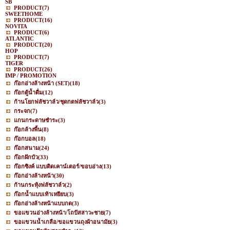
SB
PRODUCT
(7)
SWEETHOME
PRODUCT
(16)
NOVITA
PRODUCT
(6)
ATLANTIC
PRODUCT
(20)
HOP
PRODUCT
(7)
TIGER
PRODUCT
(26)
IMP / PROMOTION
ก๊อกอ่างล้างหน้า (SET)
(18)
ก๊อกตู้น้ำดื่ม
(12)
ก้านโยกฟลัชวาล์ว/ชุดกดฟลัชวาล์ว
(3)
กระจก
(7)
แกนกระดาษชำระ
(3)
ก๊อกล้างพื้น
(8)
ก๊อกบอล
(18)
ก๊อกสนาม
(24)
ก๊อกฝักบัว
(33)
ก๊อกซิงค์ แบบติดเคาน์เตอร์/ขอบอ่าง
(13)
ก๊อกอ่างล้างหน้า
(30)
ก้านกระทุ้งฟลัชวาล์ว
(2)
ก๊อกน้ำแบบเท้าเหยียบ
(3)
ก๊อกอ่างล้างหน้าแบบกด
(3)
ขอแขวนอ่างล้างหน้า/โถปัสสาวะชาย
(7)
ขอแขวนน้ำเกลือ/ขอแขวนถุงผ้าอนามัย
(3)