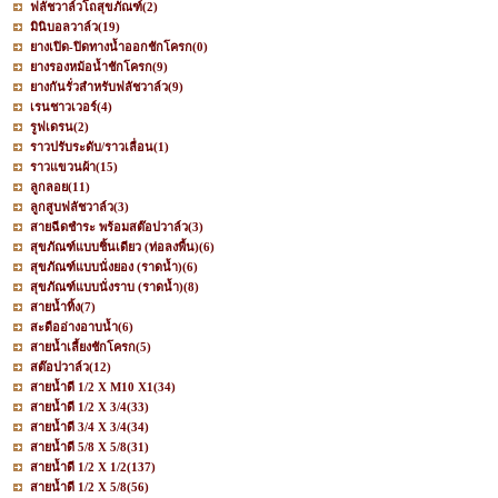
ฟลัชวาล์วโถสุขภัณฑ์
(2)
มินิบอลวาล์ว
(19)
ยางเปิด-ปิดทางน้ำออกชักโครก
(0)
ยางรองหม้อน้ำชักโครก
(9)
ยางกันรั่วสำหรับฟลัชวาล์ว
(9)
เรนชาวเวอร์
(4)
รูฟเดรน
(2)
ราวปรับระดับ/ราวเลื่อน
(1)
ราวแขวนผ้า
(15)
ลูกลอย
(11)
ลูกสูบฟลัชวาล์ว
(3)
สายฉีดชำระ พร้อมสต๊อปวาล์ว
(3)
สุขภัณฑ์แบบชิ้นเดียว (ท่อลงพื้น)
(6)
สุขภัณฑ์แบบนั่งยอง (ราดน้ำ)
(6)
สุขภัณฑ์แบบนั่งราบ (ราดน้ำ)
(8)
สายน้ำทิ้ง
(7)
สะดืออ่างอาบน้ำ
(6)
สายน้ำเลี้ยงชักโครก
(5)
สต๊อปวาล์ว
(12)
สายน้ำดี 1/2 X M10 X1
(34)
สายน้ำดี 1/2 X 3/4
(33)
สายน้ำดี 3/4 X 3/4
(34)
สายน้ำดี 5/8 X 5/8
(31)
สายน้ำดี 1/2 X 1/2
(137)
สายน้ำดี 1/2 X 5/8
(56)