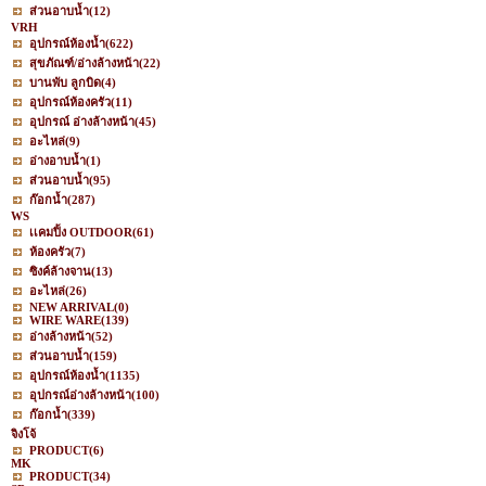
ส่วนอาบน้ำ
(12)
VRH
อุปกรณ์ห้องน้ำ
(622)
สุขภัณฑ์/อ่างล้างหน้า
(22)
บานพับ ลูกบิด
(4)
อุปกรณ์ห้องครัว
(11)
อุปกรณ์ อ่างล้างหน้า
(45)
อะไหล่
(9)
อ่างอาบน้ำ
(1)
ส่วนอาบน้ำ
(95)
ก๊อกน้ำ
(287)
WS
เเคมปิ้ง OUTDOOR
(61)
ห้องครัว
(7)
ซิงค์ล้างจาน
(13)
อะไหล่
(26)
NEW ARRIVAL
(0)
WIRE WARE
(139)
อ่างล้างหน้า
(52)
ส่วนอาบน้ำ
(159)
อุปกรณ์ห้องน้ำ
(1135)
อุปกรณ์อ่างล้างหน้า
(100)
ก๊อกน้ำ
(339)
จิงโจ้
PRODUCT
(6)
MK
PRODUCT
(34)