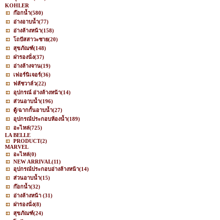
KOHLER
ก๊อกน้ำ
(580)
อ่างอาบน้ำ
(77)
อ่างล้างหน้า
(158)
โถปัสสาวะชาย
(20)
สุขภัณฑ์
(148)
ฝารองนั่ง
(37)
อ่างล้างจาน
(19)
เฟอร์นิเจอร์
(36)
ฟลัชวาล์ว
(22)
อุปกรณ์ อ่างล้างหน้า
(14)
ส่วนอาบน้ำ
(196)
ตู้/ฉากกั้นอาบน้ำ
(27)
อุปกรณ์ประกอบห้องน้ำ
(189)
อะไหล่
(725)
LA BELLE
PRODUCT
(2)
MARVEL
อะไหล่
(0)
NEW ARRIVAL
(11)
อุปกรณ์ประกอบอ่างล้างหน้า
(14)
ส่วนอาบน้ำ
(15)
ก๊อกน้ำ
(32)
อ่างล้างหน้า
(31)
ฝารองนั่ง
(8)
สุขภัณฑ์
(24)