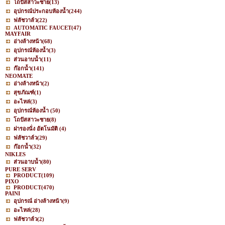
โถปัสสาวะชาย
(13)
อุปกรณ์ประกอบห้องน้ำ
(244)
ฟลัชวาล์ว
(22)
AUTOMATIC FAUCET
(47)
MAYFAIR
อ่างล้างหน้า
(68)
อุปกรณ์ห้องน้ำ
(3)
ส่วนอาบน้ำ
(11)
ก๊อกน้ำ
(141)
NEOMATE
อ่างล้างหน้า
(2)
สุขภัณฑ์
(1)
อะไหล่
(3)
อุปกรณ์ห้องน้ำ
(50)
โถปัสสาวะชาย
(8)
ฝารองนั่ง อัตโนมัติ
(4)
ฟลัชวาล์ว
(29)
ก๊อกน้ำ
(32)
NIKLES
ส่วนอาบน้ำ
(80)
PURE SERV
PRODUCT
(109)
PIXO
PRODUCT
(470)
PAINI
อุปกรณ์ อ่างล้างหน้า
(9)
อะไหล่
(28)
ฟลัชวาล์ว
(2)