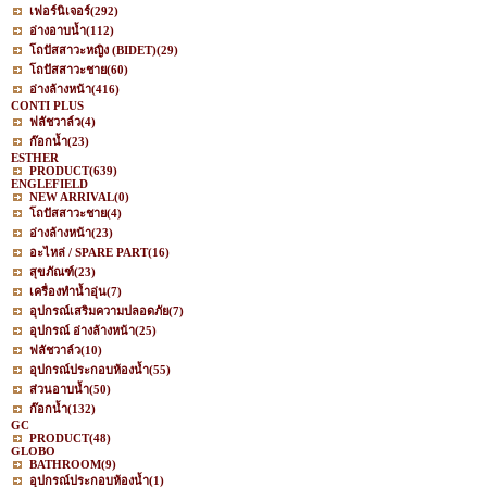
เฟอร์นิเจอร์
(292)
อ่างอาบน้ำ
(112)
โถปัสสาวะหญิง (BIDET)
(29)
โถปัสสาวะชาย
(60)
อ่างล้างหน้า
(416)
CONTI PLUS
ฟลัชวาล์ว
(4)
ก๊อกน้ำ
(23)
ESTHER
PRODUCT
(639)
ENGLEFIELD
NEW ARRIVAL
(0)
โถปัสสาวะชาย
(4)
อ่างล้างหน้า
(23)
อะไหล่ / SPARE PART
(16)
สุขภัณฑ์
(23)
เครื่องทำน้ำอุ่น
(7)
อุปกรณ์เสริมความปลอดภัย
(7)
อุปกรณ์ อ่างล้างหน้า
(25)
ฟลัชวาล์ว
(10)
อุปกรณ์ประกอบห้องน้ำ
(55)
ส่วนอาบน้ำ
(50)
ก๊อกน้ำ
(132)
GC
PRODUCT
(48)
GLOBO
BATHROOM
(9)
อุปกรณ์ประกอบห้องน้ำ
(1)