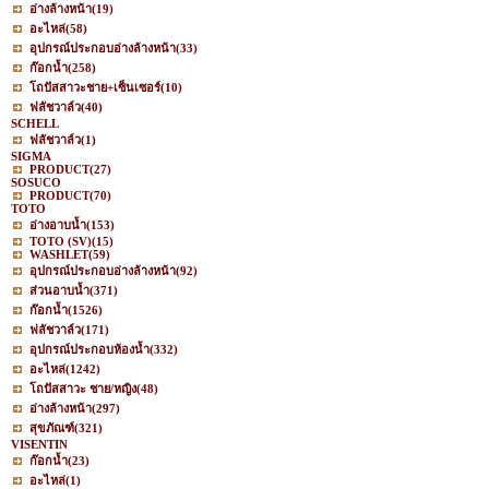
อ่างล้างหน้า
(19)
อะไหล่
(58)
อุปกรณ์ประกอบอ่างล้างหน้า
(33)
ก๊อกน้ำ
(258)
โถปัสสาวะชาย+เซ็นเซอร์
(10)
ฟลัชวาล์ว
(40)
SCHELL
ฟลัชวาล์ว
(1)
SIGMA
PRODUCT
(27)
SOSUCO
PRODUCT
(70)
TOTO
อ่างอาบน้ำ
(153)
TOTO (SV)
(15)
WASHLET
(59)
อุปกรณ์ประกอบอ่างล้างหน้า
(92)
ส่วนอาบน้ำ
(371)
ก๊อกน้ำ
(1526)
ฟลัชวาล์ว
(171)
อุปกรณ์ประกอบห้องน้ำ
(332)
อะไหล่
(1242)
โถปัสสาวะ ชาย/หญิง
(48)
อ่างล้างหน้า
(297)
สุขภัณฑ์
(321)
VISENTIN
ก๊อกน้ำ
(23)
อะไหล่
(1)