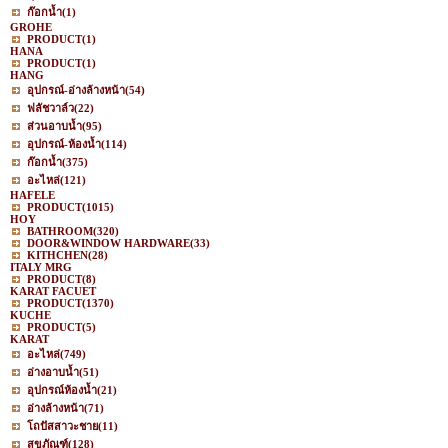
ก๊อกน้ำ
(1)
GROHE
PRODUCT
(1)
HANA
PRODUCT
(1)
HANG
อุปกรณ์-อ่างล้างหน้า
(54)
ฟลัชวาล์ว
(22)
ส่วนอาบน้ำ
(95)
อุปกรณ์-ห้องน้ำ
(114)
ก๊อกน้ำ
(375)
อะไหล่
(121)
HAFELE
PRODUCT
(1015)
HOY
BATHROOM
(320)
DOOR&WINDOW HARDWARE
(33)
KITHCHEN
(28)
ITALY MRG
PRODUCT
(8)
KARAT FACUET
PRODUCT
(1370)
KUCHE
PRODUCT
(5)
KARAT
อะไหล่
(749)
อ่างอาบน้ำ
(51)
อุปกรณ์ห้องน้ำ
(21)
อ่างล้างหน้า
(71)
โถปัสสาวะชาย
(11)
สุขภัณฑ์
(128)