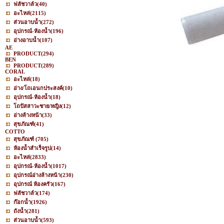
ฟลัชวาล์ว
(40)
อะไหล่
(2115)
ส่วนอาบน้ำ
(272)
อุปกรณ์-ห้องน้ำ
(196)
อ่างอาบน้ำ
(107)
AE
PRODUCT
(294)
BEN
PRODUCT
(289)
CORAL
อะไหล่
(18)
อ่าง/โถเอนกประสงค์
(10)
อุปกรณ์-ห้องน้ำ
(18)
โถปัสสาวะชาย/หญิง
(12)
อ่างล้างหน้า
(33)
สุขภัณฑ์
(41)
COTTO
สุขภัณฑ์
(705)
ห้องน้ำสำเร็จรูป
(14)
อะไหล่
(2833)
อุปกรณ์-ห้องน้ำ
(1017)
อุปกรณ์อ่างล้างหน้า
(230)
อุปกรณ์ ห้องครัว
(167)
ฟลัชวาล์ว
(174)
ก๊อกน้ำ
(1926)
ถังน้ำ
(281)
ส่วนอาบน้ำ
(593)