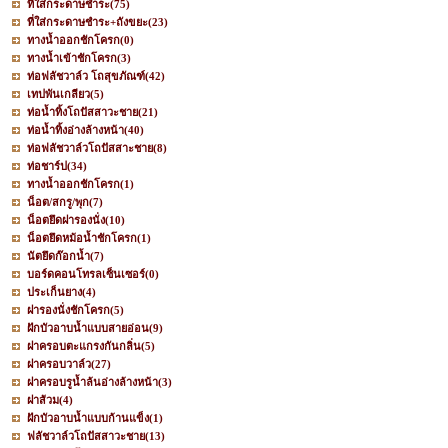
ที่ใส่กระดาษชำระ
(75)
ที่ใส่กระดาษชำระ+ถังขยะ
(23)
ทางน้ำออกชักโครก
(0)
ทางน้ำเข้าชักโครก
(3)
ท่อฟลัชวาล์ว โถสุขภัณฑ์
(42)
เทปพันเกลียว
(5)
ท่อน้ำทิ้งโถปัสสาวะชาย
(21)
ท่อน้ำทิ้งอ่างล้างหน้า
(40)
ท่อฟลัชวาล์วโถปัสสาะชาย
(8)
ท่อชาร์ป
(34)
ทางน้ำออกชักโครก
(1)
น็อต/สกรู/พุก
(7)
น็อตยึดฝารองนั่ง
(10)
น็อตยึดหม้อน้ำชักโครก
(1)
นัตยึดก๊อกน้ำ
(7)
บอร์ดคอนโทรลเซ็นเซอร์
(0)
ประเก็นยาง
(4)
ฝารองนั่งชักโครก
(5)
ฝักบัวอาบน้ำแบบสายอ่อน
(9)
ฝาครอบตะแกรงกันกลิ่น
(5)
ฝาครอบวาล์ว
(27)
ฝาครอบรูน้ำล้นอ่างล้างหน้า
(3)
ฝาส้วม
(4)
ฝักบัวอาบน้ำแบบก้านแข็ง
(1)
ฟลัชวาล์วโถปัสสาวะชาย
(13)