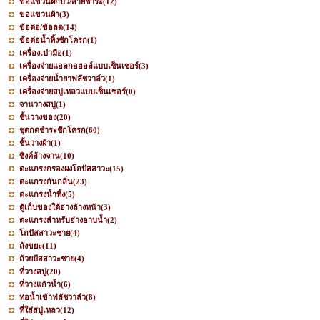
ขอแขวนฝักบัว/สายชำระ
(12)
ขอแขวนผ้า
(3)
ข้อต่อ/ข้อลด
(14)
ข้อต่อน้ำทิ้งชักโครก
(1)
เครื่องเป่ามือ
(1)
เครื่องจ่ายแอลกอฮอล์แบบเซ็นเซอร์
(3)
เครื่องจ่ายน้ำยาฟลัชวาล์ว
(1)
เครื่องจ่ายสบู่เหลวแบบเซ็นเซอร์
(0)
จานวางสบู่
(1)
ชั้นวางของ
(20)
ชุดกดชำระชักโครก
(60)
ชั้นวางผ้า
(1)
ซิงค์ล้างจาน
(10)
ตะแกรงกรองผงโถปัสสาวะ
(15)
ตะแกรงกันกลิ่น
(23)
ตะแกรงน้ำทิ้ง
(5)
ตู้เก็บของใต้อ่างล้างหน้า
(3)
ตะแกรงสำหรับอ่างอาบน้ำ
(2)
โถปัสสาวะชาย
(4)
ถังขยะ
(11)
ถ้วยปัสสาวะชาย
(4)
ที่วางสบู่
(20)
ที่วางแก้วน้ำ
(6)
ท่อน้ำเข้าฟลัชวาล์ว
(8)
ที่ใส่สบู่เหลว
(12)