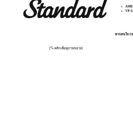
AME
VP-G
หากสนใจ กรุ
[
คลิกเพื่อดูภาพขยาย]