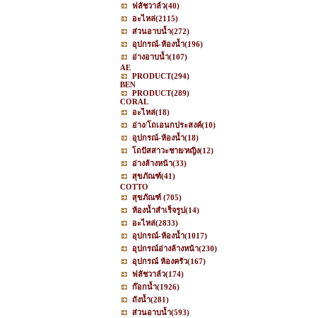
ฟลัชวาล์ว
(40)
อะไหล่
(2115)
ส่วนอาบน้ำ
(272)
อุปกรณ์-ห้องน้ำ
(196)
อ่างอาบน้ำ
(107)
AE
PRODUCT
(294)
BEN
PRODUCT
(289)
CORAL
อะไหล่
(18)
อ่าง/โถเอนกประสงค์
(10)
อุปกรณ์-ห้องน้ำ
(18)
โถปัสสาวะชาย/หญิง
(12)
อ่างล้างหน้า
(33)
สุขภัณฑ์
(41)
COTTO
สุขภัณฑ์
(705)
ห้องน้ำสำเร็จรูป
(14)
อะไหล่
(2833)
อุปกรณ์-ห้องน้ำ
(1017)
อุปกรณ์อ่างล้างหน้า
(230)
อุปกรณ์ ห้องครัว
(167)
ฟลัชวาล์ว
(174)
ก๊อกน้ำ
(1926)
ถังน้ำ
(281)
ส่วนอาบน้ำ
(593)