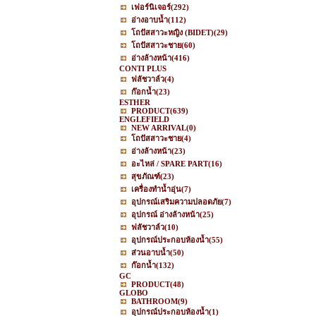
เฟอร์นิเจอร์
(292)
อ่างอาบน้ำ
(112)
โถปัสสาวะหญิง (BIDET)
(29)
โถปัสสาวะชาย
(60)
อ่างล้างหน้า
(416)
CONTI PLUS
ฟลัชวาล์ว
(4)
ก๊อกน้ำ
(23)
ESTHER
PRODUCT
(639)
ENGLEFIELD
NEW ARRIVAL
(0)
โถปัสสาวะชาย
(4)
อ่างล้างหน้า
(23)
อะไหล่ / SPARE PART
(16)
สุขภัณฑ์
(23)
เครื่องทำน้ำอุ่น
(7)
อุปกรณ์เสริมความปลอดภัย
(7)
อุปกรณ์ อ่างล้างหน้า
(25)
ฟลัชวาล์ว
(10)
อุปกรณ์ประกอบห้องน้ำ
(55)
ส่วนอาบน้ำ
(50)
ก๊อกน้ำ
(132)
GC
PRODUCT
(48)
GLOBO
BATHROOM
(9)
อุปกรณ์ประกอบห้องน้ำ
(1)