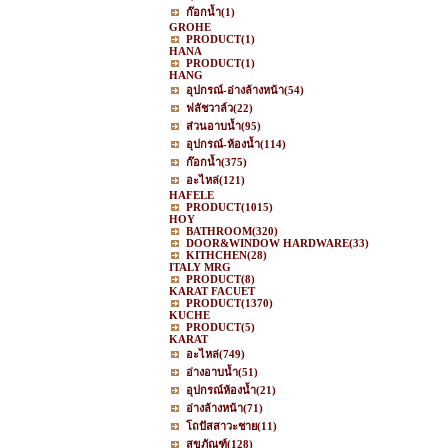
ก๊อกน้ำ
(1)
GROHE
PRODUCT
(1)
HANA
PRODUCT
(1)
HANG
อุปกรณ์-อ่างล้างหน้า
(54)
ฟลัชวาล์ว
(22)
ส่วนอาบน้ำ
(95)
อุปกรณ์-ห้องน้ำ
(114)
ก๊อกน้ำ
(375)
อะไหล่
(121)
HAFELE
PRODUCT
(1015)
HOY
BATHROOM
(320)
DOOR&WINDOW HARDWARE
(33)
KITHCHEN
(28)
ITALY MRG
PRODUCT
(8)
KARAT FACUET
PRODUCT
(1370)
KUCHE
PRODUCT
(5)
KARAT
อะไหล่
(749)
อ่างอาบน้ำ
(51)
อุปกรณ์ห้องน้ำ
(21)
อ่างล้างหน้า
(71)
โถปัสสาวะชาย
(11)
สุขภัณฑ์
(128)