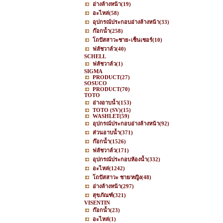
อ่างล้างหน้า
(19)
อะไหล่
(58)
อุปกรณ์ประกอบอ่างล้างหน้า
(33)
ก๊อกน้ำ
(258)
โถปัสสาวะชาย+เซ็นเซอร์
(10)
ฟลัชวาล์ว
(40)
SCHELL
ฟลัชวาล์ว
(1)
SIGMA
PRODUCT
(27)
SOSUCO
PRODUCT
(70)
TOTO
อ่างอาบน้ำ
(153)
TOTO (SV)
(15)
WASHLET
(59)
อุปกรณ์ประกอบอ่างล้างหน้า
(92)
ส่วนอาบน้ำ
(371)
ก๊อกน้ำ
(1526)
ฟลัชวาล์ว
(171)
อุปกรณ์ประกอบห้องน้ำ
(332)
อะไหล่
(1242)
โถปัสสาวะ ชาย/หญิง
(48)
อ่างล้างหน้า
(297)
สุขภัณฑ์
(321)
VISENTIN
ก๊อกน้ำ
(23)
อะไหล่
(1)