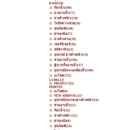
KOHLER
ก๊อกน้ำ
(580)
อ่างอาบน้ำ
(77)
อ่างล้างหน้า
(158)
โถปัสสาวะชาย
(20)
สุขภัณฑ์
(148)
ฝารองนั่ง
(37)
อ่างล้างจาน
(19)
เฟอร์นิเจอร์
(36)
ฟลัชวาล์ว
(22)
อุปกรณ์ อ่างล้างหน้า
(14)
ส่วนอาบน้ำ
(196)
ตู้/ฉากกั้นอาบน้ำ
(27)
อุปกรณ์ประกอบห้องน้ำ
(189)
อะไหล่
(725)
LA BELLE
PRODUCT
(2)
MARVEL
อะไหล่
(0)
NEW ARRIVAL
(11)
อุปกรณ์ประกอบอ่างล้างหน้า
(14)
ส่วนอาบน้ำ
(15)
ก๊อกน้ำ
(32)
อ่างล้างหน้า
(31)
ฝารองนั่ง
(8)
สุขภัณฑ์
(24)