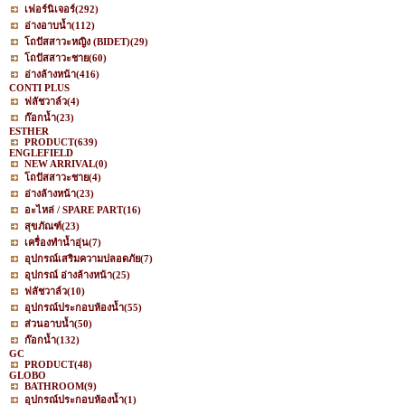
เฟอร์นิเจอร์
(292)
อ่างอาบน้ำ
(112)
โถปัสสาวะหญิง (BIDET)
(29)
โถปัสสาวะชาย
(60)
อ่างล้างหน้า
(416)
CONTI PLUS
ฟลัชวาล์ว
(4)
ก๊อกน้ำ
(23)
ESTHER
PRODUCT
(639)
ENGLEFIELD
NEW ARRIVAL
(0)
โถปัสสาวะชาย
(4)
อ่างล้างหน้า
(23)
อะไหล่ / SPARE PART
(16)
สุขภัณฑ์
(23)
เครื่องทำน้ำอุ่น
(7)
อุปกรณ์เสริมความปลอดภัย
(7)
อุปกรณ์ อ่างล้างหน้า
(25)
ฟลัชวาล์ว
(10)
อุปกรณ์ประกอบห้องน้ำ
(55)
ส่วนอาบน้ำ
(50)
ก๊อกน้ำ
(132)
GC
PRODUCT
(48)
GLOBO
BATHROOM
(9)
อุปกรณ์ประกอบห้องน้ำ
(1)