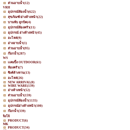
ส่วนอาบน้ำ
(12)
VRH
อุปกรณ์ห้องน้ำ
(622)
สุขภัณฑ์/อ่างล้างหน้า
(22)
บานพับ ลูกบิด
(4)
อุปกรณ์ห้องครัว
(11)
อุปกรณ์ อ่างล้างหน้า
(45)
อะไหล่
(9)
อ่างอาบน้ำ
(1)
ส่วนอาบน้ำ
(95)
ก๊อกน้ำ
(287)
WS
เเคมปิ้ง OUTDOOR
(61)
ห้องครัว
(7)
ซิงค์ล้างจาน
(13)
อะไหล่
(26)
NEW ARRIVAL
(0)
WIRE WARE
(139)
อ่างล้างหน้า
(52)
ส่วนอาบน้ำ
(159)
อุปกรณ์ห้องน้ำ
(1135)
อุปกรณ์อ่างล้างหน้า
(100)
ก๊อกน้ำ
(339)
จิงโจ้
PRODUCT
(6)
MK
PRODUCT
(34)