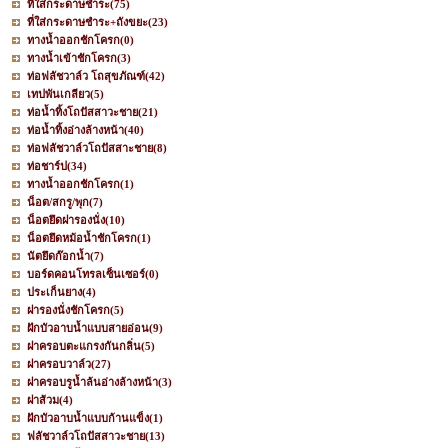
ที่ใส่กระดาษชำระ
(75)
ที่ใส่กระดาษชำระ+ถังขยะ
(23)
ทางน้ำออกชักโครก
(0)
ทางน้ำเข้าชักโครก
(3)
ท่อฟลัชวาล์ว โถสุขภัณฑ์
(42)
เทปพันเกลียว
(5)
ท่อน้ำทิ้งโถปัสสาวะชาย
(21)
ท่อน้ำทิ้งอ่างล้างหน้า
(40)
ท่อฟลัชวาล์วโถปัสสาะชาย
(8)
ท่อชาร์ป
(34)
ทางน้ำออกชักโครก
(1)
น็อต/สกรู/พุก
(7)
น็อตยึดฝารองนั่ง
(10)
น็อตยึดหม้อน้ำชักโครก
(1)
นัตยึดก๊อกน้ำ
(7)
บอร์ดคอนโทรลเซ็นเซอร์
(0)
ประเก็นยาง
(4)
ฝารองนั่งชักโครก
(5)
ฝักบัวอาบน้ำแบบสายอ่อน
(9)
ฝาครอบตะแกรงกันกลิ่น
(5)
ฝาครอบวาล์ว
(27)
ฝาครอบรูน้ำล้นอ่างล้างหน้า
(3)
ฝาส้วม
(4)
ฝักบัวอาบน้ำแบบก้านแข็ง
(1)
ฟลัชวาล์วโถปัสสาวะชาย
(13)