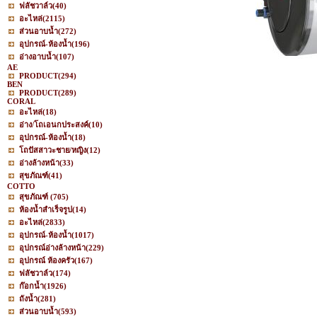
ฟลัชวาล์ว
(40)
อะไหล่
(2115)
ส่วนอาบน้ำ
(272)
อุปกรณ์-ห้องน้ำ
(196)
อ่างอาบน้ำ
(107)
AE
PRODUCT
(294)
BEN
PRODUCT
(289)
CORAL
อะไหล่
(18)
อ่าง/โถเอนกประสงค์
(10)
อุปกรณ์-ห้องน้ำ
(18)
โถปัสสาวะชาย/หญิง
(12)
อ่างล้างหน้า
(33)
สุขภัณฑ์
(41)
COTTO
สุขภัณฑ์
(705)
ห้องน้ำสำเร็จรูป
(14)
อะไหล่
(2833)
อุปกรณ์-ห้องน้ำ
(1017)
อุปกรณ์อ่างล้างหน้า
(229)
อุปกรณ์ ห้องครัว
(167)
ฟลัชวาล์ว
(174)
ก๊อกน้ำ
(1926)
ถังน้ำ
(281)
ส่วนอาบน้ำ
(593)