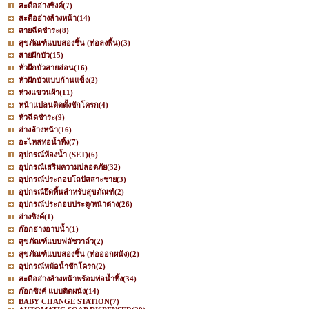
สะดืออ่างซิงค์
(7)
สะดืออ่างล้างหน้า
(14)
สายฉีดชำระ
(8)
สุขภัณฑ์แบบสองชิ้น (ท่อลงพื้น)
(3)
สายฝักบัว
(15)
หัวฝักบัวสายอ่อน
(16)
หัวฝักบัวแบบก้านแข็ง
(2)
ห่วงแขวนผ้า
(11)
หน้าแปลนติดตั้งชักโครก
(4)
หัวฉีดชำระ
(9)
อ่างล้างหน้า
(16)
อะไหล่ท่อน้ำทิ้ง
(7)
อุปกรณ์ห้องน้ำ (SET)
(6)
อุปกรณ์เสริมความปลอดภัย
(32)
อุปกรณ์ประกอบโถปัสสาะชาย
(3)
อุปกรณ์ยึดพื้นสำหรับสุขภัณฑ์
(2)
อุปกรณ์ประกอบประตู/หน้าต่าง
(26)
อ่างซิงค์
(1)
ก๊อกอ่างอาบน้ำ
(1)
สุขภัณฑ์แบบฟลัชวาล์ว
(2)
สุขภัณฑ์แบบสองชิ้น (ท่อออกผนัง)
(2)
อุปกรณ์หม้อน้ำชักโครก
(2)
สะดืออ่างล้างหน้าพร้อมท่อน้ำทิ้ง
(34)
ก๊อกซิงค์ แบบติดผนัง
(14)
BABY CHANGE STATION
(7)