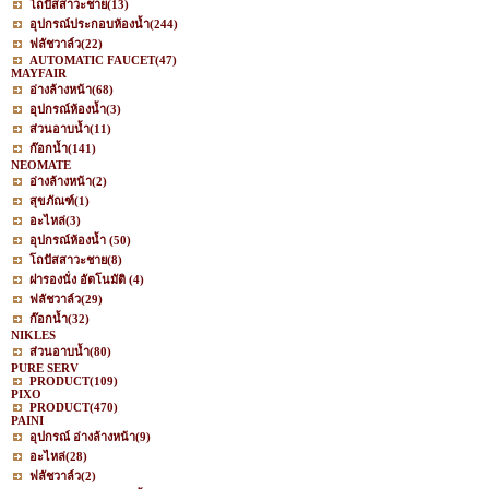
โถปัสสาวะชาย
(13)
อุปกรณ์ประกอบห้องน้ำ
(244)
ฟลัชวาล์ว
(22)
AUTOMATIC FAUCET
(47)
MAYFAIR
อ่างล้างหน้า
(68)
อุปกรณ์ห้องน้ำ
(3)
ส่วนอาบน้ำ
(11)
ก๊อกน้ำ
(141)
NEOMATE
อ่างล้างหน้า
(2)
สุขภัณฑ์
(1)
อะไหล่
(3)
อุปกรณ์ห้องน้ำ
(50)
โถปัสสาวะชาย
(8)
ฝารองนั่ง อัตโนมัติ
(4)
ฟลัชวาล์ว
(29)
ก๊อกน้ำ
(32)
NIKLES
ส่วนอาบน้ำ
(80)
PURE SERV
PRODUCT
(109)
PIXO
PRODUCT
(470)
PAINI
อุปกรณ์ อ่างล้างหน้า
(9)
อะไหล่
(28)
ฟลัชวาล์ว
(2)