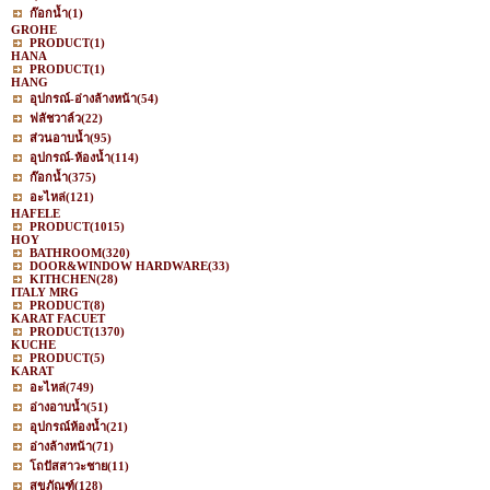
ก๊อกน้ำ
(1)
GROHE
PRODUCT
(1)
HANA
PRODUCT
(1)
HANG
อุปกรณ์-อ่างล้างหน้า
(54)
ฟลัชวาล์ว
(22)
ส่วนอาบน้ำ
(95)
อุปกรณ์-ห้องน้ำ
(114)
ก๊อกน้ำ
(375)
อะไหล่
(121)
HAFELE
PRODUCT
(1015)
HOY
BATHROOM
(320)
DOOR&WINDOW HARDWARE
(33)
KITHCHEN
(28)
ITALY MRG
PRODUCT
(8)
KARAT FACUET
PRODUCT
(1370)
KUCHE
PRODUCT
(5)
KARAT
อะไหล่
(749)
อ่างอาบน้ำ
(51)
อุปกรณ์ห้องน้ำ
(21)
อ่างล้างหน้า
(71)
โถปัสสาวะชาย
(11)
สุขภัณฑ์
(128)