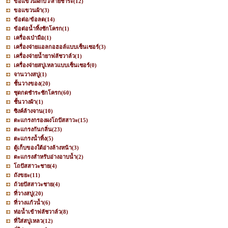
ขอแขวนฝักบัว/สายชำระ
(12)
ขอแขวนผ้า
(3)
ข้อต่อ/ข้อลด
(14)
ข้อต่อน้ำทิ้งชักโครก
(1)
เครื่องเป่ามือ
(1)
เครื่องจ่ายแอลกอฮอล์แบบเซ็นเซอร์
(3)
เครื่องจ่ายน้ำยาฟลัชวาล์ว
(1)
เครื่องจ่ายสบู่เหลวแบบเซ็นเซอร์
(0)
จานวางสบู่
(1)
ชั้นวางของ
(20)
ชุดกดชำระชักโครก
(60)
ชั้นวางผ้า
(1)
ซิงค์ล้างจาน
(10)
ตะแกรงกรองผงโถปัสสาวะ
(15)
ตะแกรงกันกลิ่น
(23)
ตะแกรงน้ำทิ้ง
(5)
ตู้เก็บของใต้อ่างล้างหน้า
(3)
ตะแกรงสำหรับอ่างอาบน้ำ
(2)
โถปัสสาวะชาย
(4)
ถังขยะ
(11)
ถ้วยปัสสาวะชาย
(4)
ที่วางสบู่
(20)
ที่วางแก้วน้ำ
(6)
ท่อน้ำเข้าฟลัชวาล์ว
(8)
ที่ใส่สบู่เหลว
(12)