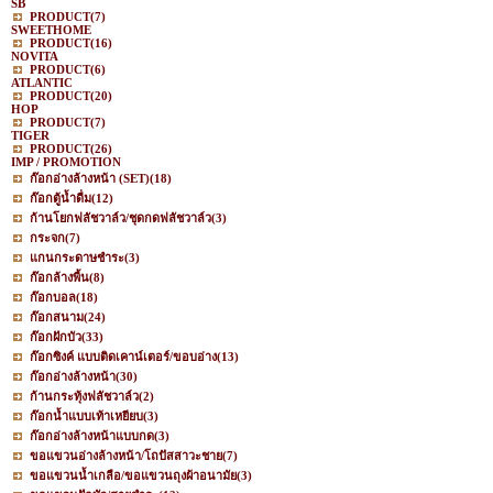
SB
PRODUCT
(7)
SWEETHOME
PRODUCT
(16)
NOVITA
PRODUCT
(6)
ATLANTIC
PRODUCT
(20)
HOP
PRODUCT
(7)
TIGER
PRODUCT
(26)
IMP / PROMOTION
ก๊อกอ่างล้างหน้า (SET)
(18)
ก๊อกตู้น้ำดื่ม
(12)
ก้านโยกฟลัชวาล์ว/ชุดกดฟลัชวาล์ว
(3)
กระจก
(7)
แกนกระดาษชำระ
(3)
ก๊อกล้างพื้น
(8)
ก๊อกบอล
(18)
ก๊อกสนาม
(24)
ก๊อกฝักบัว
(33)
ก๊อกซิงค์ แบบติดเคาน์เตอร์/ขอบอ่าง
(13)
ก๊อกอ่างล้างหน้า
(30)
ก้านกระทุ้งฟลัชวาล์ว
(2)
ก๊อกน้ำแบบเท้าเหยียบ
(3)
ก๊อกอ่างล้างหน้าแบบกด
(3)
ขอแขวนอ่างล้างหน้า/โถปัสสาวะชาย
(7)
ขอแขวนน้ำเกลือ/ขอแขวนถุงผ้าอนามัย
(3)