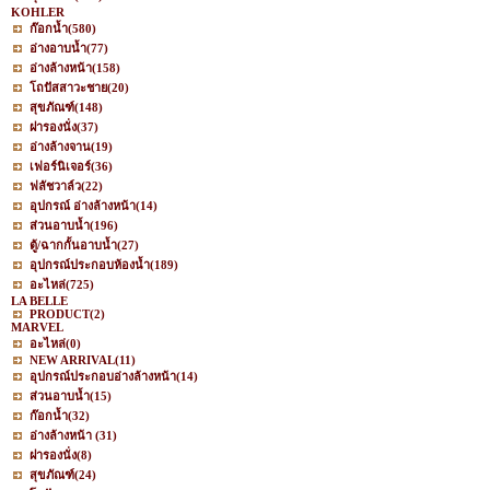
KOHLER
ก๊อกน้ำ
(580)
อ่างอาบน้ำ
(77)
อ่างล้างหน้า
(158)
โถปัสสาวะชาย
(20)
สุขภัณฑ์
(148)
ฝารองนั่ง
(37)
อ่างล้างจาน
(19)
เฟอร์นิเจอร์
(36)
ฟลัชวาล์ว
(22)
อุปกรณ์ อ่างล้างหน้า
(14)
ส่วนอาบน้ำ
(196)
ตู้/ฉากกั้นอาบน้ำ
(27)
อุปกรณ์ประกอบห้องน้ำ
(189)
อะไหล่
(725)
LA BELLE
PRODUCT
(2)
MARVEL
อะไหล่
(0)
NEW ARRIVAL
(11)
อุปกรณ์ประกอบอ่างล้างหน้า
(14)
ส่วนอาบน้ำ
(15)
ก๊อกน้ำ
(32)
อ่างล้างหน้า
(31)
ฝารองนั่ง
(8)
สุขภัณฑ์
(24)