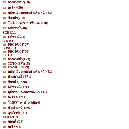
อ่างล้างหน้า
(19)
อะไหล่
(58)
อุปกรณ์ประกอบอ่างล้างหน้า
(33)
ก๊อกน้ำ
(258)
โถปัสสาวะชาย+เซ็นเซอร์
(10)
ฟลัชวาล์ว
(40)
SCHELL
ฟลัชวาล์ว
(1)
SIGMA
PRODUCT
(27)
SOSUCO
PRODUCT
(70)
TOTO
อ่างอาบน้ำ
(153)
TOTO (SV)
(15)
WASHLET
(59)
อุปกรณ์ประกอบอ่างล้างหน้า
(92)
ส่วนอาบน้ำ
(371)
ก๊อกน้ำ
(1526)
ฟลัชวาล์ว
(171)
อุปกรณ์ประกอบห้องน้ำ
(332)
อะไหล่
(1242)
โถปัสสาวะ ชาย/หญิง
(48)
อ่างล้างหน้า
(297)
สุขภัณฑ์
(321)
VISENTIN
ก๊อกน้ำ
(23)
อะไหล่
(1)