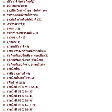
ฟลัชวาล์วโถสุขภัณฑ์
(2)
มินิบอลวาล์ว
(19)
ยางเปิด-ปิดทางน้ำออกชักโครก
(0)
ยางรองหม้อน้ำชักโครก
(9)
ยางกันรั่วสำหรับฟลัชวาล์ว
(9)
เรนชาวเวอร์
(4)
รูฟเดรน
(2)
ราวปรับระดับ/ราวเลื่อน
(1)
ราวแขวนผ้า
(15)
ลูกลอย
(11)
ลูกสูบฟลัชวาล์ว
(3)
สายฉีดชำระ พร้อมสต๊อปวาล์ว
(3)
สุขภัณฑ์แบบชิ้นเดียว (ท่อลงพื้น)
(6)
สุขภัณฑ์แบบนั่งยอง (ราดน้ำ)
(6)
สุขภัณฑ์แบบนั่งราบ (ราดน้ำ)
(8)
สายน้ำทิ้ง
(7)
สะดืออ่างอาบน้ำ
(6)
สายน้ำเลี้ยงชักโครก
(5)
สต๊อปวาล์ว
(12)
สายน้ำดี 1/2 X M10 X1
(34)
สายน้ำดี 1/2 X 3/4
(33)
สายน้ำดี 3/4 X 3/4
(34)
สายน้ำดี 5/8 X 5/8
(31)
สายน้ำดี 1/2 X 1/2
(137)
สายน้ำดี 1/2 X 5/8
(56)