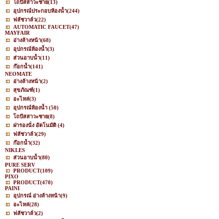
โถปัสสาวะชาย
(13)
อุปกรณ์ประกอบห้องน้ำ
(244)
ฟลัชวาล์ว
(22)
AUTOMATIC FAUCET
(47)
MAYFAIR
อ่างล้างหน้า
(68)
อุปกรณ์ห้องน้ำ
(3)
ส่วนอาบน้ำ
(11)
ก๊อกน้ำ
(141)
NEOMATE
อ่างล้างหน้า
(2)
สุขภัณฑ์
(1)
อะไหล่
(3)
อุปกรณ์ห้องน้ำ
(50)
โถปัสสาวะชาย
(8)
ฝารองนั่ง อัตโนมัติ
(4)
ฟลัชวาล์ว
(29)
ก๊อกน้ำ
(32)
NIKLES
ส่วนอาบน้ำ
(80)
PURE SERV
PRODUCT
(109)
PIXO
PRODUCT
(470)
PAINI
อุปกรณ์ อ่างล้างหน้า
(9)
อะไหล่
(28)
ฟลัชวาล์ว
(2)