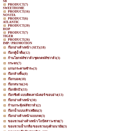
SB
PRODUCT
(7)
SWEETHOME
PRODUCT
(16)
NOVITA
PRODUCT
(6)
ATLANTIC
PRODUCT
(20)
HOP
PRODUCT
(7)
TIGER
PRODUCT
(26)
IMP / PROMOTION
ก๊อกอ่างล้างหน้า (SET)
(18)
ก๊อกตู้น้ำดื่ม
(12)
ก้านโยกฟลัชวาล์ว/ชุดกดฟลัชวาล์ว
(3)
กระจก
(7)
แกนกระดาษชำระ
(3)
ก๊อกล้างพื้น
(8)
ก๊อกบอล
(18)
ก๊อกสนาม
(24)
ก๊อกฝักบัว
(33)
ก๊อกซิงค์ แบบติดเคาน์เตอร์/ขอบอ่าง
(13)
ก๊อกอ่างล้างหน้า
(30)
ก้านกระทุ้งฟลัชวาล์ว
(2)
ก๊อกน้ำแบบเท้าเหยียบ
(3)
ก๊อกอ่างล้างหน้าแบบกด
(3)
ขอแขวนอ่างล้างหน้า/โถปัสสาวะชาย
(7)
ขอแขวนน้ำเกลือ/ขอแขวนถุงผ้าอนามัย
(3)