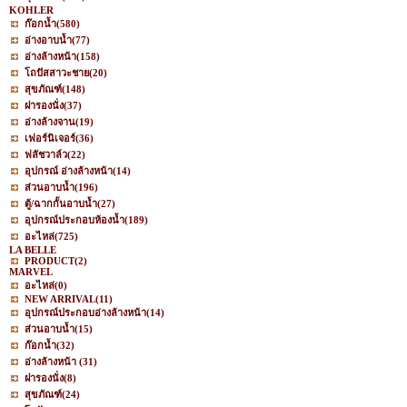
KOHLER
ก๊อกน้ำ
(580)
อ่างอาบน้ำ
(77)
อ่างล้างหน้า
(158)
โถปัสสาวะชาย
(20)
สุขภัณฑ์
(148)
ฝารองนั่ง
(37)
อ่างล้างจาน
(19)
เฟอร์นิเจอร์
(36)
ฟลัชวาล์ว
(22)
อุปกรณ์ อ่างล้างหน้า
(14)
ส่วนอาบน้ำ
(196)
ตู้/ฉากกั้นอาบน้ำ
(27)
อุปกรณ์ประกอบห้องน้ำ
(189)
อะไหล่
(725)
LA BELLE
PRODUCT
(2)
MARVEL
อะไหล่
(0)
NEW ARRIVAL
(11)
อุปกรณ์ประกอบอ่างล้างหน้า
(14)
ส่วนอาบน้ำ
(15)
ก๊อกน้ำ
(32)
อ่างล้างหน้า
(31)
ฝารองนั่ง
(8)
สุขภัณฑ์
(24)