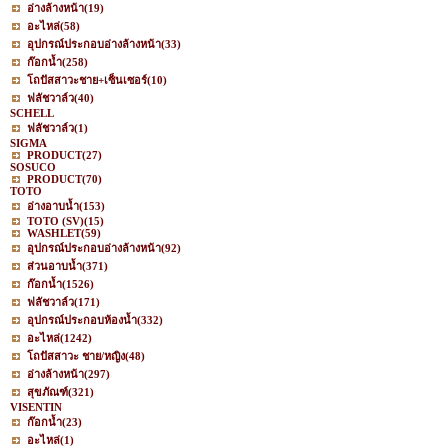
อ่างล้างหน้า
(19)
อะไหล่
(58)
อุปกรณ์ประกอบอ่างล้างหน้า
(33)
ก๊อกน้ำ
(258)
โถปัสสาวะชาย+เซ็นเซอร์
(10)
ฟลัชวาล์ว
(40)
SCHELL
ฟลัชวาล์ว
(1)
SIGMA
PRODUCT
(27)
SOSUCO
PRODUCT
(70)
TOTO
อ่างอาบน้ำ
(153)
TOTO (SV)
(15)
WASHLET
(59)
อุปกรณ์ประกอบอ่างล้างหน้า
(92)
ส่วนอาบน้ำ
(371)
ก๊อกน้ำ
(1526)
ฟลัชวาล์ว
(171)
อุปกรณ์ประกอบห้องน้ำ
(332)
อะไหล่
(1242)
โถปัสสาวะ ชาย/หญิง
(48)
อ่างล้างหน้า
(297)
สุขภัณฑ์
(321)
VISENTIN
ก๊อกน้ำ
(23)
อะไหล่
(1)