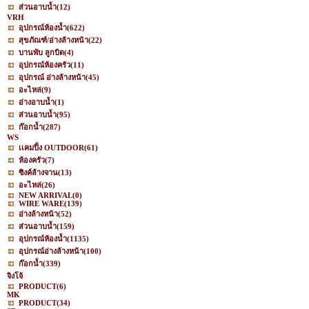
ส่วนอาบน้ำ
(12)
VRH
อุปกรณ์ห้องน้ำ
(622)
สุขภัณฑ์/อ่างล้างหน้า
(22)
บานพับ ลูกบิด
(4)
อุปกรณ์ห้องครัว
(11)
อุปกรณ์ อ่างล้างหน้า
(45)
อะไหล่
(9)
อ่างอาบน้ำ
(1)
ส่วนอาบน้ำ
(95)
ก๊อกน้ำ
(287)
WS
เเคมปิ้ง OUTDOOR
(61)
ห้องครัว
(7)
ซิงค์ล้างจาน
(13)
อะไหล่
(26)
NEW ARRIVAL
(0)
WIRE WARE
(139)
อ่างล้างหน้า
(52)
ส่วนอาบน้ำ
(159)
อุปกรณ์ห้องน้ำ
(1135)
อุปกรณ์อ่างล้างหน้า
(100)
ก๊อกน้ำ
(339)
จิงโจ้
PRODUCT
(6)
MK
PRODUCT
(34)