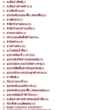
สะดืออ่างซิงค์
(7)
สะดืออ่างล้างหน้า
(14)
สายฉีดชำระ
(8)
สุขภัณฑ์แบบสองชิ้น (ท่อลงพื้น)
(3)
สายฝักบัว
(15)
หัวฝักบัวสายอ่อน
(16)
หัวฝักบัวแบบก้านแข็ง
(2)
ห่วงแขวนผ้า
(11)
หน้าแปลนติดตั้งชักโครก
(4)
หัวฉีดชำระ
(9)
อ่างล้างหน้า
(16)
อะไหล่ท่อน้ำทิ้ง
(7)
อุปกรณ์ห้องน้ำ (SET)
(6)
อุปกรณ์เสริมความปลอดภัย
(32)
อุปกรณ์ประกอบโถปัสสาะชาย
(3)
อุปกรณ์ยึดพื้นสำหรับสุขภัณฑ์
(2)
อุปกรณ์ประกอบประตู/หน้าต่าง
(26)
อ่างซิงค์
(1)
ก๊อกอ่างอาบน้ำ
(1)
สุขภัณฑ์แบบฟลัชวาล์ว
(2)
สุขภัณฑ์แบบสองชิ้น (ท่อออกผนัง)
(2)
อุปกรณ์หม้อน้ำชักโครก
(2)
สะดืออ่างล้างหน้าพร้อมท่อน้ำทิ้ง
(34)
ก๊อกซิงค์ แบบติดผนัง
(14)
BABY CHANGE STATION
(7)