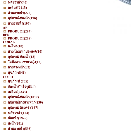
ฟลัชวาล์ว
(40)
อะไหล่
(2115)
ส่วนอาบน้ำ
(272)
อุปกรณ์-ห้องน้ำ
(196)
อ่างอาบน้ำ
(107)
AE
PRODUCT
(294)
BEN
PRODUCT
(289)
CORAL
อะไหล่
(18)
อ่าง/โถเอนกประสงค์
(10)
อุปกรณ์-ห้องน้ำ
(18)
โถปัสสาวะชาย/หญิง
(12)
อ่างล้างหน้า
(33)
สุขภัณฑ์
(41)
COTTO
สุขภัณฑ์
(705)
ห้องน้ำสำเร็จรูป
(14)
อะไหล่
(2833)
อุปกรณ์-ห้องน้ำ
(1017)
อุปกรณ์อ่างล้างหน้า
(230)
อุปกรณ์ ห้องครัว
(167)
ฟลัชวาล์ว
(174)
ก๊อกน้ำ
(1926)
ถังน้ำ
(281)
ส่วนอาบน้ำ
(593)