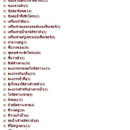
ขอแขวนฝักบัว/สายชำระ
(12)
ขอแขวนผ้า
(3)
ข้อต่อ/ข้อลด
(14)
ข้อต่อน้ำทิ้งชักโครก
(1)
เครื่องเป่ามือ
(1)
เครื่องจ่ายแอลกอฮอล์แบบเซ็นเซอร์
(3)
เครื่องจ่ายน้ำยาฟลัชวาล์ว
(1)
เครื่องจ่ายสบู่เหลวแบบเซ็นเซอร์
(0)
จานวางสบู่
(1)
ชั้นวางของ
(20)
ชุดกดชำระชักโครก
(60)
ชั้นวางผ้า
(1)
ซิงค์ล้างจาน
(10)
ตะแกรงกรองผงโถปัสสาวะ
(15)
ตะแกรงกันกลิ่น
(23)
ตะแกรงน้ำทิ้ง
(5)
ตู้เก็บของใต้อ่างล้างหน้า
(3)
ตะแกรงสำหรับอ่างอาบน้ำ
(2)
โถปัสสาวะชาย
(4)
ถังขยะ
(11)
ถ้วยปัสสาวะชาย
(4)
ที่วางสบู่
(20)
ที่วางแก้วน้ำ
(6)
ท่อน้ำเข้าฟลัชวาล์ว
(8)
ที่ใส่สบู่เหลว
(12)