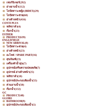
เฟอร์นิเจอร์
(292)
อ่างอาบน้ำ
(112)
โถปัสสาวะหญิง (BIDET)
(29)
โถปัสสาวะชาย
(60)
อ่างล้างหน้า
(416)
CONTI PLUS
ฟลัชวาล์ว
(4)
ก๊อกน้ำ
(23)
ESTHER
PRODUCT
(639)
ENGLEFIELD
NEW ARRIVAL
(0)
โถปัสสาวะชาย
(4)
อ่างล้างหน้า
(23)
อะไหล่ / SPARE PART
(16)
สุขภัณฑ์
(23)
เครื่องทำน้ำอุ่น
(7)
อุปกรณ์เสริมความปลอดภัย
(7)
อุปกรณ์ อ่างล้างหน้า
(25)
ฟลัชวาล์ว
(10)
อุปกรณ์ประกอบห้องน้ำ
(55)
ส่วนอาบน้ำ
(50)
ก๊อกน้ำ
(132)
GC
PRODUCT
(48)
GLOBO
BATHROOM
(9)
อุปกรณ์ประกอบห้องน้ำ
(1)