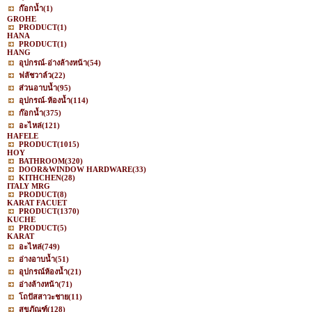
ก๊อกน้ำ
(1)
GROHE
PRODUCT
(1)
HANA
PRODUCT
(1)
HANG
อุปกรณ์-อ่างล้างหน้า
(54)
ฟลัชวาล์ว
(22)
ส่วนอาบน้ำ
(95)
อุปกรณ์-ห้องน้ำ
(114)
ก๊อกน้ำ
(375)
อะไหล่
(121)
HAFELE
PRODUCT
(1015)
HOY
BATHROOM
(320)
DOOR&WINDOW HARDWARE
(33)
KITHCHEN
(28)
ITALY MRG
PRODUCT
(8)
KARAT FACUET
PRODUCT
(1370)
KUCHE
PRODUCT
(5)
KARAT
อะไหล่
(749)
อ่างอาบน้ำ
(51)
อุปกรณ์ห้องน้ำ
(21)
อ่างล้างหน้า
(71)
โถปัสสาวะชาย
(11)
สุขภัณฑ์
(128)