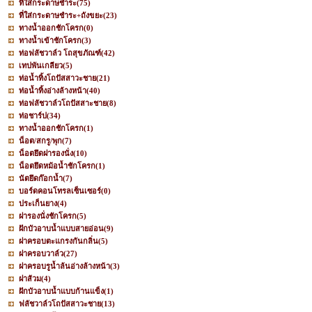
ที่ใส่กระดาษชำระ
(75)
ที่ใส่กระดาษชำระ+ถังขยะ
(23)
ทางน้ำออกชักโครก
(0)
ทางน้ำเข้าชักโครก
(3)
ท่อฟลัชวาล์ว โถสุขภัณฑ์
(42)
เทปพันเกลียว
(5)
ท่อน้ำทิ้งโถปัสสาวะชาย
(21)
ท่อน้ำทิ้งอ่างล้างหน้า
(40)
ท่อฟลัชวาล์วโถปัสสาะชาย
(8)
ท่อชาร์ป
(34)
ทางน้ำออกชักโครก
(1)
น็อต/สกรู/พุก
(7)
น็อตยึดฝารองนั่ง
(10)
น็อตยึดหม้อน้ำชักโครก
(1)
นัตยึดก๊อกน้ำ
(7)
บอร์ดคอนโทรลเซ็นเซอร์
(0)
ประเก็นยาง
(4)
ฝารองนั่งชักโครก
(5)
ฝักบัวอาบน้ำแบบสายอ่อน
(9)
ฝาครอบตะแกรงกันกลิ่น
(5)
ฝาครอบวาล์ว
(27)
ฝาครอบรูน้ำล้นอ่างล้างหน้า
(3)
ฝาส้วม
(4)
ฝักบัวอาบน้ำแบบก้านแข็ง
(1)
ฟลัชวาล์วโถปัสสาวะชาย
(13)