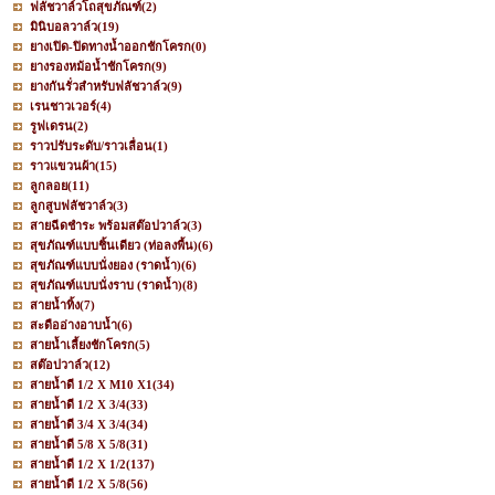
ฟลัชวาล์วโถสุขภัณฑ์
(2)
มินิบอลวาล์ว
(19)
ยางเปิด-ปิดทางน้ำออกชักโครก
(0)
ยางรองหม้อน้ำชักโครก
(9)
ยางกันรั่วสำหรับฟลัชวาล์ว
(9)
เรนชาวเวอร์
(4)
รูฟเดรน
(2)
ราวปรับระดับ/ราวเลื่อน
(1)
ราวแขวนผ้า
(15)
ลูกลอย
(11)
ลูกสูบฟลัชวาล์ว
(3)
สายฉีดชำระ พร้อมสต๊อปวาล์ว
(3)
สุขภัณฑ์แบบชิ้นเดียว (ท่อลงพื้น)
(6)
สุขภัณฑ์แบบนั่งยอง (ราดน้ำ)
(6)
สุขภัณฑ์แบบนั่งราบ (ราดน้ำ)
(8)
สายน้ำทิ้ง
(7)
สะดืออ่างอาบน้ำ
(6)
สายน้ำเลี้ยงชักโครก
(5)
สต๊อปวาล์ว
(12)
สายน้ำดี 1/2 X M10 X1
(34)
สายน้ำดี 1/2 X 3/4
(33)
สายน้ำดี 3/4 X 3/4
(34)
สายน้ำดี 5/8 X 5/8
(31)
สายน้ำดี 1/2 X 1/2
(137)
สายน้ำดี 1/2 X 5/8
(56)