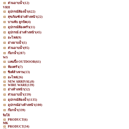
ส่วนอาบน้ำ
(12)
VRH
อุปกรณ์ห้องน้ำ
(622)
สุขภัณฑ์/อ่างล้างหน้า
(22)
บานพับ ลูกบิด
(4)
อุปกรณ์ห้องครัว
(11)
อุปกรณ์ อ่างล้างหน้า
(45)
อะไหล่
(9)
อ่างอาบน้ำ
(1)
ส่วนอาบน้ำ
(95)
ก๊อกน้ำ
(287)
WS
เเคมปิ้ง OUTDOOR
(61)
ห้องครัว
(7)
ซิงค์ล้างจาน
(13)
อะไหล่
(26)
NEW ARRIVAL
(0)
WIRE WARE
(139)
อ่างล้างหน้า
(52)
ส่วนอาบน้ำ
(159)
อุปกรณ์ห้องน้ำ
(1135)
อุปกรณ์อ่างล้างหน้า
(100)
ก๊อกน้ำ
(339)
จิงโจ้
PRODUCT
(6)
MK
PRODUCT
(34)