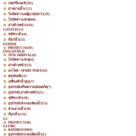
เฟอร์นิเจอร์
(292)
อ่างอาบน้ำ
(112)
โถปัสสาวะหญิง (BIDET)
(29)
โถปัสสาวะชาย
(60)
อ่างล้างหน้า
(416)
CONTI PLUS
ฟลัชวาล์ว
(4)
ก๊อกน้ำ
(23)
ESTHER
PRODUCT
(639)
ENGLEFIELD
NEW ARRIVAL
(0)
โถปัสสาวะชาย
(4)
อ่างล้างหน้า
(23)
อะไหล่ / SPARE PART
(16)
สุขภัณฑ์
(23)
เครื่องทำน้ำอุ่น
(7)
อุปกรณ์เสริมความปลอดภัย
(7)
อุปกรณ์ อ่างล้างหน้า
(25)
ฟลัชวาล์ว
(10)
อุปกรณ์ประกอบห้องน้ำ
(55)
ส่วนอาบน้ำ
(50)
ก๊อกน้ำ
(132)
GC
PRODUCT
(48)
GLOBO
BATHROOM
(9)
อุปกรณ์ประกอบห้องน้ำ
(1)