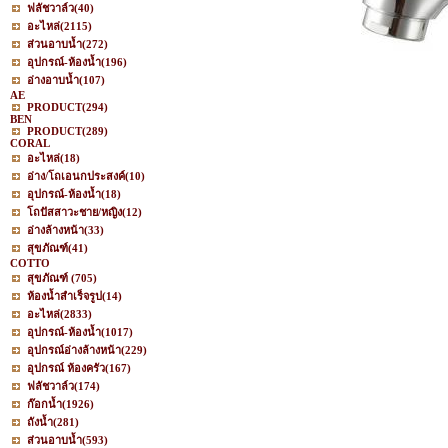
ฟลัชวาล์ว
(40)
อะไหล่
(2115)
ส่วนอาบน้ำ
(272)
อุปกรณ์-ห้องน้ำ
(196)
อ่างอาบน้ำ
(107)
AE
PRODUCT
(294)
BEN
PRODUCT
(289)
CORAL
อะไหล่
(18)
อ่าง/โถเอนกประสงค์
(10)
อุปกรณ์-ห้องน้ำ
(18)
โถปัสสาวะชาย/หญิง
(12)
อ่างล้างหน้า
(33)
สุขภัณฑ์
(41)
COTTO
สุขภัณฑ์
(705)
ห้องน้ำสำเร็จรูป
(14)
อะไหล่
(2833)
อุปกรณ์-ห้องน้ำ
(1017)
อุปกรณ์อ่างล้างหน้า
(229)
อุปกรณ์ ห้องครัว
(167)
ฟลัชวาล์ว
(174)
ก๊อกน้ำ
(1926)
ถังน้ำ
(281)
ส่วนอาบน้ำ
(593)