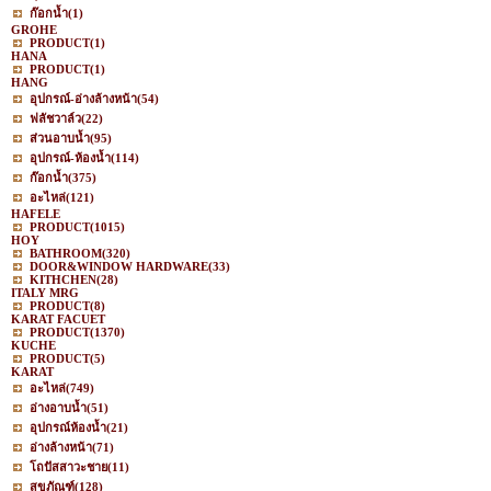
ก๊อกน้ำ
(1)
GROHE
PRODUCT
(1)
HANA
PRODUCT
(1)
HANG
อุปกรณ์-อ่างล้างหน้า
(54)
ฟลัชวาล์ว
(22)
ส่วนอาบน้ำ
(95)
อุปกรณ์-ห้องน้ำ
(114)
ก๊อกน้ำ
(375)
อะไหล่
(121)
HAFELE
PRODUCT
(1015)
HOY
BATHROOM
(320)
DOOR&WINDOW HARDWARE
(33)
KITHCHEN
(28)
ITALY MRG
PRODUCT
(8)
KARAT FACUET
PRODUCT
(1370)
KUCHE
PRODUCT
(5)
KARAT
อะไหล่
(749)
อ่างอาบน้ำ
(51)
อุปกรณ์ห้องน้ำ
(21)
อ่างล้างหน้า
(71)
โถปัสสาวะชาย
(11)
สุขภัณฑ์
(128)