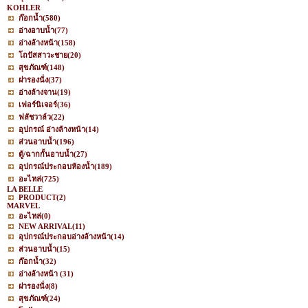
KOHLER
ก๊อกน้ำ
(580)
อ่างอาบน้ำ
(77)
อ่างล้างหน้า
(158)
โถปัสสาวะชาย
(20)
สุขภัณฑ์
(148)
ฝารองนั่ง
(37)
อ่างล้างจาน
(19)
เฟอร์นิเจอร์
(36)
ฟลัชวาล์ว
(22)
อุปกรณ์ อ่างล้างหน้า
(14)
ส่วนอาบน้ำ
(196)
ตู้/ฉากกั้นอาบน้ำ
(27)
อุปกรณ์ประกอบห้องน้ำ
(189)
อะไหล่
(725)
LA BELLE
PRODUCT
(2)
MARVEL
อะไหล่
(0)
NEW ARRIVAL
(11)
อุปกรณ์ประกอบอ่างล้างหน้า
(14)
ส่วนอาบน้ำ
(15)
ก๊อกน้ำ
(32)
อ่างล้างหน้า
(31)
ฝารองนั่ง
(8)
สุขภัณฑ์
(24)