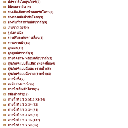
ฟลัชวาล์วโถสุขภัณฑ์
(2)
มินิบอลวาล์ว
(19)
ยางเปิด-ปิดทางน้ำออกชักโครก
(0)
ยางรองหม้อน้ำชักโครก
(9)
ยางกันรั่วสำหรับฟลัชวาล์ว
(9)
เรนชาวเวอร์
(4)
รูฟเดรน
(2)
ราวปรับระดับ/ราวเลื่อน
(1)
ราวแขวนผ้า
(15)
ลูกลอย
(11)
ลูกสูบฟลัชวาล์ว
(3)
สายฉีดชำระ พร้อมสต๊อปวาล์ว
(3)
สุขภัณฑ์แบบชิ้นเดียว (ท่อลงพื้น)
(6)
สุขภัณฑ์แบบนั่งยอง (ราดน้ำ)
(6)
สุขภัณฑ์แบบนั่งราบ (ราดน้ำ)
(8)
สายน้ำทิ้ง
(7)
สะดืออ่างอาบน้ำ
(6)
สายน้ำเลี้ยงชักโครก
(5)
สต๊อปวาล์ว
(12)
สายน้ำดี 1/2 X M10 X1
(34)
สายน้ำดี 1/2 X 3/4
(33)
สายน้ำดี 3/4 X 3/4
(34)
สายน้ำดี 5/8 X 5/8
(31)
สายน้ำดี 1/2 X 1/2
(137)
สายน้ำดี 1/2 X 5/8
(56)