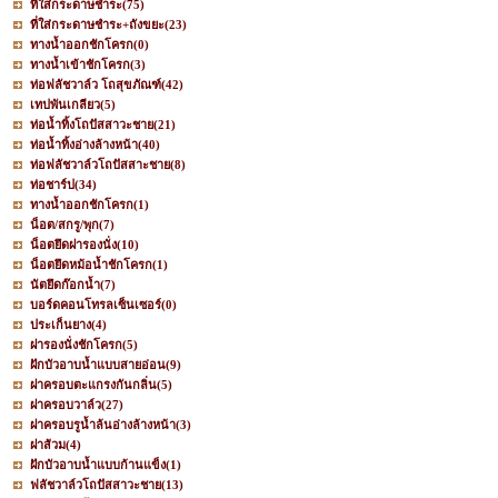
ที่ใส่กระดาษชำระ
(75)
ที่ใส่กระดาษชำระ+ถังขยะ
(23)
ทางน้ำออกชักโครก
(0)
ทางน้ำเข้าชักโครก
(3)
ท่อฟลัชวาล์ว โถสุขภัณฑ์
(42)
เทปพันเกลียว
(5)
ท่อน้ำทิ้งโถปัสสาวะชาย
(21)
ท่อน้ำทิ้งอ่างล้างหน้า
(40)
ท่อฟลัชวาล์วโถปัสสาะชาย
(8)
ท่อชาร์ป
(34)
ทางน้ำออกชักโครก
(1)
น็อต/สกรู/พุก
(7)
น็อตยึดฝารองนั่ง
(10)
น็อตยึดหม้อน้ำชักโครก
(1)
นัตยึดก๊อกน้ำ
(7)
บอร์ดคอนโทรลเซ็นเซอร์
(0)
ประเก็นยาง
(4)
ฝารองนั่งชักโครก
(5)
ฝักบัวอาบน้ำแบบสายอ่อน
(9)
ฝาครอบตะแกรงกันกลิ่น
(5)
ฝาครอบวาล์ว
(27)
ฝาครอบรูน้ำล้นอ่างล้างหน้า
(3)
ฝาส้วม
(4)
ฝักบัวอาบน้ำแบบก้านแข็ง
(1)
ฟลัชวาล์วโถปัสสาวะชาย
(13)