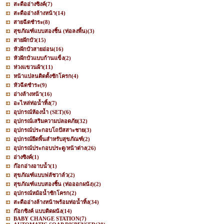
สะดืออ่างซิงค์
(7)
สะดืออ่างล้างหน้า
(14)
สายฉีดชำระ
(8)
สุขภัณฑ์แบบสองชิ้น (ท่อลงพื้น)
(3)
สายฝักบัว
(15)
หัวฝักบัวสายอ่อน
(16)
หัวฝักบัวแบบก้านแข็ง
(2)
ห่วงแขวนผ้า
(11)
หน้าแปลนติดตั้งชักโครก
(4)
หัวฉีดชำระ
(9)
อ่างล้างหน้า
(16)
อะไหล่ท่อน้ำทิ้ง
(7)
อุปกรณ์ห้องน้ำ (SET)
(6)
อุปกรณ์เสริมความปลอดภัย
(32)
อุปกรณ์ประกอบโถปัสสาะชาย
(3)
อุปกรณ์ยึดพื้นสำหรับสุขภัณฑ์
(2)
อุปกรณ์ประกอบประตู/หน้าต่าง
(26)
อ่างซิงค์
(1)
ก๊อกอ่างอาบน้ำ
(1)
สุขภัณฑ์แบบฟลัชวาล์ว
(2)
สุขภัณฑ์แบบสองชิ้น (ท่อออกผนัง)
(2)
อุปกรณ์หม้อน้ำชักโครก
(2)
สะดืออ่างล้างหน้าพร้อมท่อน้ำทิ้ง
(34)
ก๊อกซิงค์ แบบติดผนัง
(14)
BABY CHANGE STATION
(7)