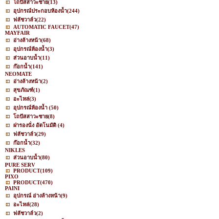
โถปัสสาวะชาย
(13)
อุปกรณ์ประกอบห้องน้ำ
(244)
ฟลัชวาล์ว
(22)
AUTOMATIC FAUCET
(47)
MAYFAIR
อ่างล้างหน้า
(68)
อุปกรณ์ห้องน้ำ
(3)
ส่วนอาบน้ำ
(11)
ก๊อกน้ำ
(141)
NEOMATE
อ่างล้างหน้า
(2)
สุขภัณฑ์
(1)
อะไหล่
(3)
อุปกรณ์ห้องน้ำ
(50)
โถปัสสาวะชาย
(8)
ฝารองนั่ง อัตโนมัติ
(4)
ฟลัชวาล์ว
(29)
ก๊อกน้ำ
(32)
NIKLES
ส่วนอาบน้ำ
(80)
PURE SERV
PRODUCT
(109)
PIXO
PRODUCT
(470)
PAINI
อุปกรณ์ อ่างล้างหน้า
(9)
อะไหล่
(28)
ฟลัชวาล์ว
(2)