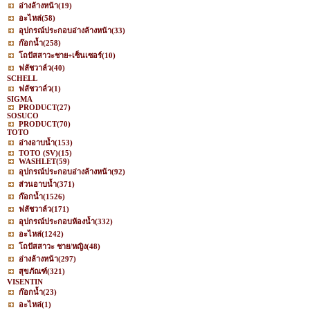
อ่างล้างหน้า
(19)
อะไหล่
(58)
อุปกรณ์ประกอบอ่างล้างหน้า
(33)
ก๊อกน้ำ
(258)
โถปัสสาวะชาย+เซ็นเซอร์
(10)
ฟลัชวาล์ว
(40)
SCHELL
ฟลัชวาล์ว
(1)
SIGMA
PRODUCT
(27)
SOSUCO
PRODUCT
(70)
TOTO
อ่างอาบน้ำ
(153)
TOTO (SV)
(15)
WASHLET
(59)
อุปกรณ์ประกอบอ่างล้างหน้า
(92)
ส่วนอาบน้ำ
(371)
ก๊อกน้ำ
(1526)
ฟลัชวาล์ว
(171)
อุปกรณ์ประกอบห้องน้ำ
(332)
อะไหล่
(1242)
โถปัสสาวะ ชาย/หญิง
(48)
อ่างล้างหน้า
(297)
สุขภัณฑ์
(321)
VISENTIN
ก๊อกน้ำ
(23)
อะไหล่
(1)