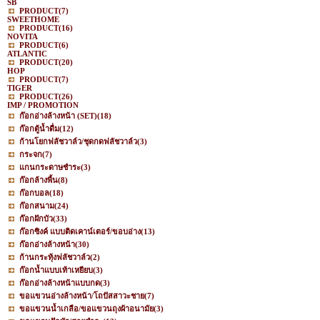
SB
PRODUCT
(7)
SWEETHOME
PRODUCT
(16)
NOVITA
PRODUCT
(6)
ATLANTIC
PRODUCT
(20)
HOP
PRODUCT
(7)
TIGER
PRODUCT
(26)
IMP / PROMOTION
ก๊อกอ่างล้างหน้า (SET)
(18)
ก๊อกตู้น้ำดื่ม
(12)
ก้านโยกฟลัชวาล์ว/ชุดกดฟลัชวาล์ว
(3)
กระจก
(7)
แกนกระดาษชำระ
(3)
ก๊อกล้างพื้น
(8)
ก๊อกบอล
(18)
ก๊อกสนาม
(24)
ก๊อกฝักบัว
(33)
ก๊อกซิงค์ แบบติดเคาน์เตอร์/ขอบอ่าง
(13)
ก๊อกอ่างล้างหน้า
(30)
ก้านกระทุ้งฟลัชวาล์ว
(2)
ก๊อกน้ำแบบเท้าเหยียบ
(3)
ก๊อกอ่างล้างหน้าแบบกด
(3)
ขอแขวนอ่างล้างหน้า/โถปัสสาวะชาย
(7)
ขอแขวนน้ำเกลือ/ขอแขวนถุงผ้าอนามัย
(3)