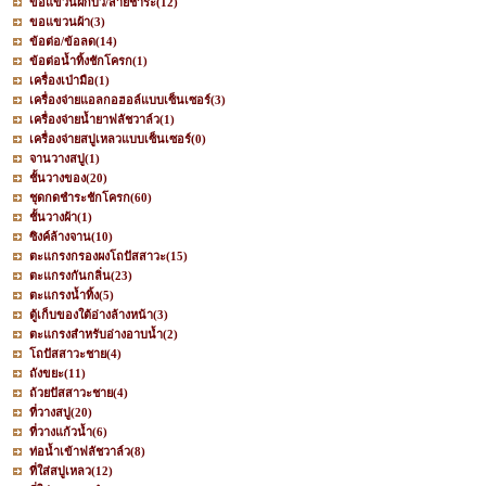
ขอแขวนฝักบัว/สายชำระ
(12)
ขอแขวนผ้า
(3)
ข้อต่อ/ข้อลด
(14)
ข้อต่อน้ำทิ้งชักโครก
(1)
เครื่องเป่ามือ
(1)
เครื่องจ่ายแอลกอฮอล์แบบเซ็นเซอร์
(3)
เครื่องจ่ายน้ำยาฟลัชวาล์ว
(1)
เครื่องจ่ายสบู่เหลวแบบเซ็นเซอร์
(0)
จานวางสบู่
(1)
ชั้นวางของ
(20)
ชุดกดชำระชักโครก
(60)
ชั้นวางผ้า
(1)
ซิงค์ล้างจาน
(10)
ตะแกรงกรองผงโถปัสสาวะ
(15)
ตะแกรงกันกลิ่น
(23)
ตะแกรงน้ำทิ้ง
(5)
ตู้เก็บของใต้อ่างล้างหน้า
(3)
ตะแกรงสำหรับอ่างอาบน้ำ
(2)
โถปัสสาวะชาย
(4)
ถังขยะ
(11)
ถ้วยปัสสาวะชาย
(4)
ที่วางสบู่
(20)
ที่วางแก้วน้ำ
(6)
ท่อน้ำเข้าฟลัชวาล์ว
(8)
ที่ใส่สบู่เหลว
(12)