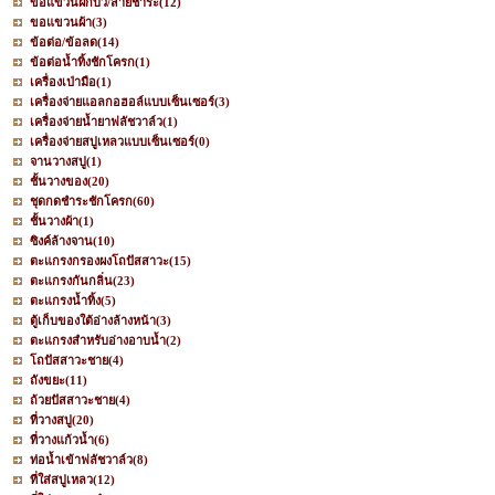
ขอแขวนฝักบัว/สายชำระ
(12)
ขอแขวนผ้า
(3)
ข้อต่อ/ข้อลด
(14)
ข้อต่อน้ำทิ้งชักโครก
(1)
เครื่องเป่ามือ
(1)
เครื่องจ่ายแอลกอฮอล์แบบเซ็นเซอร์
(3)
เครื่องจ่ายน้ำยาฟลัชวาล์ว
(1)
เครื่องจ่ายสบู่เหลวแบบเซ็นเซอร์
(0)
จานวางสบู่
(1)
ชั้นวางของ
(20)
ชุดกดชำระชักโครก
(60)
ชั้นวางผ้า
(1)
ซิงค์ล้างจาน
(10)
ตะแกรงกรองผงโถปัสสาวะ
(15)
ตะแกรงกันกลิ่น
(23)
ตะแกรงน้ำทิ้ง
(5)
ตู้เก็บของใต้อ่างล้างหน้า
(3)
ตะแกรงสำหรับอ่างอาบน้ำ
(2)
โถปัสสาวะชาย
(4)
ถังขยะ
(11)
ถ้วยปัสสาวะชาย
(4)
ที่วางสบู่
(20)
ที่วางแก้วน้ำ
(6)
ท่อน้ำเข้าฟลัชวาล์ว
(8)
ที่ใส่สบู่เหลว
(12)