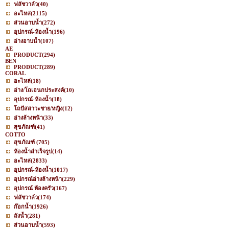
ฟลัชวาล์ว
(40)
อะไหล่
(2115)
ส่วนอาบน้ำ
(272)
อุปกรณ์-ห้องน้ำ
(196)
อ่างอาบน้ำ
(107)
AE
PRODUCT
(294)
BEN
PRODUCT
(289)
CORAL
อะไหล่
(18)
อ่าง/โถเอนกประสงค์
(10)
อุปกรณ์-ห้องน้ำ
(18)
โถปัสสาวะชาย/หญิง
(12)
อ่างล้างหน้า
(33)
สุขภัณฑ์
(41)
COTTO
สุขภัณฑ์
(705)
ห้องน้ำสำเร็จรูป
(14)
อะไหล่
(2833)
อุปกรณ์-ห้องน้ำ
(1017)
อุปกรณ์อ่างล้างหน้า
(229)
อุปกรณ์ ห้องครัว
(167)
ฟลัชวาล์ว
(174)
ก๊อกน้ำ
(1926)
ถังน้ำ
(281)
ส่วนอาบน้ำ
(593)