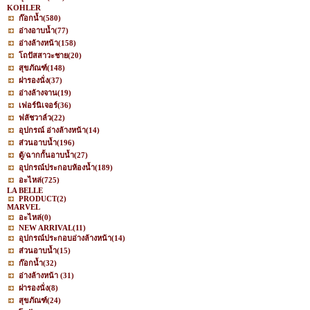
KOHLER
ก๊อกน้ำ
(580)
อ่างอาบน้ำ
(77)
อ่างล้างหน้า
(158)
โถปัสสาวะชาย
(20)
สุขภัณฑ์
(148)
ฝารองนั่ง
(37)
อ่างล้างจาน
(19)
เฟอร์นิเจอร์
(36)
ฟลัชวาล์ว
(22)
อุปกรณ์ อ่างล้างหน้า
(14)
ส่วนอาบน้ำ
(196)
ตู้/ฉากกั้นอาบน้ำ
(27)
อุปกรณ์ประกอบห้องน้ำ
(189)
อะไหล่
(725)
LA BELLE
PRODUCT
(2)
MARVEL
อะไหล่
(0)
NEW ARRIVAL
(11)
อุปกรณ์ประกอบอ่างล้างหน้า
(14)
ส่วนอาบน้ำ
(15)
ก๊อกน้ำ
(32)
อ่างล้างหน้า
(31)
ฝารองนั่ง
(8)
สุขภัณฑ์
(24)