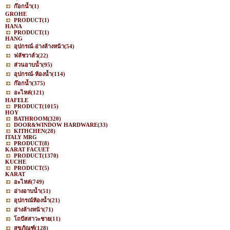
ก๊อกน้ำ
(1)
GROHE
PRODUCT
(1)
HANA
PRODUCT
(1)
HANG
อุปกรณ์-อ่างล้างหน้า
(54)
ฟลัชวาล์ว
(22)
ส่วนอาบน้ำ
(95)
อุปกรณ์-ห้องน้ำ
(114)
ก๊อกน้ำ
(375)
อะไหล่
(121)
HAFELE
PRODUCT
(1015)
HOY
BATHROOM
(320)
DOOR&WINDOW HARDWARE
(33)
KITHCHEN
(28)
ITALY MRG
PRODUCT
(8)
KARAT FACUET
PRODUCT
(1370)
KUCHE
PRODUCT
(5)
KARAT
อะไหล่
(749)
อ่างอาบน้ำ
(51)
อุปกรณ์ห้องน้ำ
(21)
อ่างล้างหน้า
(71)
โถปัสสาวะชาย
(11)
สุขภัณฑ์
(128)