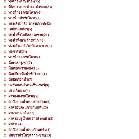
ที่ใส่กระดาษชำระ
(75)
ที่ใส่กระดาษชำระ+ถังขยะ
(23)
ทางน้ำออกชักโครก
(0)
ทางน้ำเข้าชักโครก
(3)
ท่อฟลัชวาล์ว โถสุขภัณฑ์
(42)
เทปพันเกลียว
(5)
ท่อน้ำทิ้งโถปัสสาวะชาย
(21)
ท่อน้ำทิ้งอ่างล้างหน้า
(40)
ท่อฟลัชวาล์วโถปัสสาะชาย
(8)
ท่อชาร์ป
(34)
ทางน้ำออกชักโครก
(1)
น็อต/สกรู/พุก
(7)
น็อตยึดฝารองนั่ง
(10)
น็อตยึดหม้อน้ำชักโครก
(1)
นัตยึดก๊อกน้ำ
(7)
บอร์ดคอนโทรลเซ็นเซอร์
(0)
ประเก็นยาง
(4)
ฝารองนั่งชักโครก
(5)
ฝักบัวอาบน้ำแบบสายอ่อน
(9)
ฝาครอบตะแกรงกันกลิ่น
(5)
ฝาครอบวาล์ว
(27)
ฝาครอบรูน้ำล้นอ่างล้างหน้า
(3)
ฝาส้วม
(4)
ฝักบัวอาบน้ำแบบก้านแข็ง
(1)
ฟลัชวาล์วโถปัสสาวะชาย
(13)