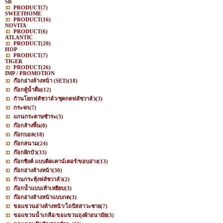
SB
PRODUCT
(7)
SWEETHOME
PRODUCT
(16)
NOVITA
PRODUCT
(6)
ATLANTIC
PRODUCT
(20)
HOP
PRODUCT
(7)
TIGER
PRODUCT
(26)
IMP / PROMOTION
ก๊อกอ่างล้างหน้า (SET)
(18)
ก๊อกตู้น้ำดื่ม
(12)
ก้านโยกฟลัชวาล์ว/ชุดกดฟลัชวาล์ว
(3)
กระจก
(7)
แกนกระดาษชำระ
(3)
ก๊อกล้างพื้น
(8)
ก๊อกบอล
(18)
ก๊อกสนาม
(24)
ก๊อกฝักบัว
(33)
ก๊อกซิงค์ แบบติดเคาน์เตอร์/ขอบอ่าง
(13)
ก๊อกอ่างล้างหน้า
(30)
ก้านกระทุ้งฟลัชวาล์ว
(2)
ก๊อกน้ำแบบเท้าเหยียบ
(3)
ก๊อกอ่างล้างหน้าแบบกด
(3)
ขอแขวนอ่างล้างหน้า/โถปัสสาวะชาย
(7)
ขอแขวนน้ำเกลือ/ขอแขวนถุงผ้าอนามัย
(3)