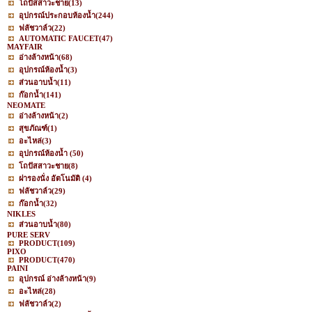
โถปัสสาวะชาย
(13)
อุปกรณ์ประกอบห้องน้ำ
(244)
ฟลัชวาล์ว
(22)
AUTOMATIC FAUCET
(47)
MAYFAIR
อ่างล้างหน้า
(68)
อุปกรณ์ห้องน้ำ
(3)
ส่วนอาบน้ำ
(11)
ก๊อกน้ำ
(141)
NEOMATE
อ่างล้างหน้า
(2)
สุขภัณฑ์
(1)
อะไหล่
(3)
อุปกรณ์ห้องน้ำ
(50)
โถปัสสาวะชาย
(8)
ฝารองนั่ง อัตโนมัติ
(4)
ฟลัชวาล์ว
(29)
ก๊อกน้ำ
(32)
NIKLES
ส่วนอาบน้ำ
(80)
PURE SERV
PRODUCT
(109)
PIXO
PRODUCT
(470)
PAINI
อุปกรณ์ อ่างล้างหน้า
(9)
อะไหล่
(28)
ฟลัชวาล์ว
(2)