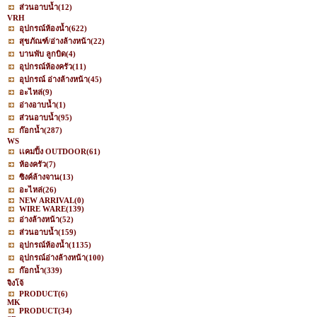
ส่วนอาบน้ำ
(12)
VRH
อุปกรณ์ห้องน้ำ
(622)
สุขภัณฑ์/อ่างล้างหน้า
(22)
บานพับ ลูกบิด
(4)
อุปกรณ์ห้องครัว
(11)
อุปกรณ์ อ่างล้างหน้า
(45)
อะไหล่
(9)
อ่างอาบน้ำ
(1)
ส่วนอาบน้ำ
(95)
ก๊อกน้ำ
(287)
WS
เเคมปิ้ง OUTDOOR
(61)
ห้องครัว
(7)
ซิงค์ล้างจาน
(13)
อะไหล่
(26)
NEW ARRIVAL
(0)
WIRE WARE
(139)
อ่างล้างหน้า
(52)
ส่วนอาบน้ำ
(159)
อุปกรณ์ห้องน้ำ
(1135)
อุปกรณ์อ่างล้างหน้า
(100)
ก๊อกน้ำ
(339)
จิงโจ้
PRODUCT
(6)
MK
PRODUCT
(34)