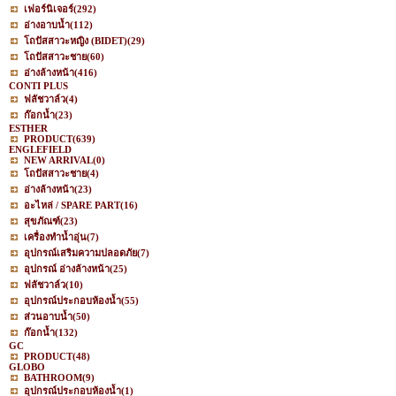
เฟอร์นิเจอร์
(292)
อ่างอาบน้ำ
(112)
โถปัสสาวะหญิง (BIDET)
(29)
โถปัสสาวะชาย
(60)
อ่างล้างหน้า
(416)
CONTI PLUS
ฟลัชวาล์ว
(4)
ก๊อกน้ำ
(23)
ESTHER
PRODUCT
(639)
ENGLEFIELD
NEW ARRIVAL
(0)
โถปัสสาวะชาย
(4)
อ่างล้างหน้า
(23)
อะไหล่ / SPARE PART
(16)
สุขภัณฑ์
(23)
เครื่องทำน้ำอุ่น
(7)
อุปกรณ์เสริมความปลอดภัย
(7)
อุปกรณ์ อ่างล้างหน้า
(25)
ฟลัชวาล์ว
(10)
อุปกรณ์ประกอบห้องน้ำ
(55)
ส่วนอาบน้ำ
(50)
ก๊อกน้ำ
(132)
GC
PRODUCT
(48)
GLOBO
BATHROOM
(9)
อุปกรณ์ประกอบห้องน้ำ
(1)