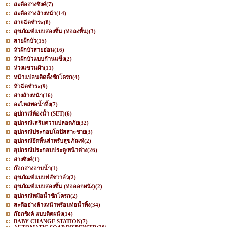
สะดืออ่างซิงค์
(7)
สะดืออ่างล้างหน้า
(14)
สายฉีดชำระ
(8)
สุขภัณฑ์แบบสองชิ้น (ท่อลงพื้น)
(3)
สายฝักบัว
(15)
หัวฝักบัวสายอ่อน
(16)
หัวฝักบัวแบบก้านแข็ง
(2)
ห่วงแขวนผ้า
(11)
หน้าแปลนติดตั้งชักโครก
(4)
หัวฉีดชำระ
(9)
อ่างล้างหน้า
(16)
อะไหล่ท่อน้ำทิ้ง
(7)
อุปกรณ์ห้องน้ำ (SET)
(6)
อุปกรณ์เสริมความปลอดภัย
(32)
อุปกรณ์ประกอบโถปัสสาะชาย
(3)
อุปกรณ์ยึดพื้นสำหรับสุขภัณฑ์
(2)
อุปกรณ์ประกอบประตู/หน้าต่าง
(26)
อ่างซิงค์
(1)
ก๊อกอ่างอาบน้ำ
(1)
สุขภัณฑ์แบบฟลัชวาล์ว
(2)
สุขภัณฑ์แบบสองชิ้น (ท่อออกผนัง)
(2)
อุปกรณ์หม้อน้ำชักโครก
(2)
สะดืออ่างล้างหน้าพร้อมท่อน้ำทิ้ง
(34)
ก๊อกซิงค์ แบบติดผนัง
(14)
BABY CHANGE STATION
(7)