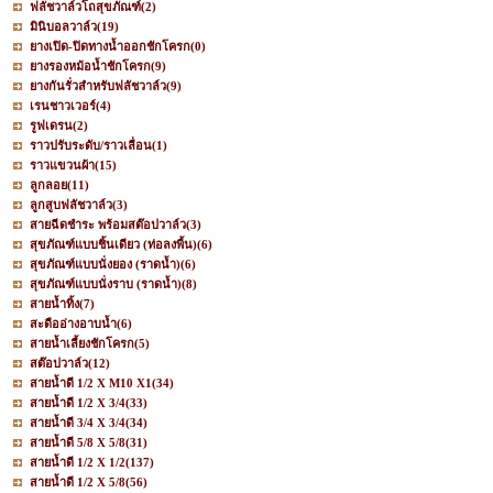
ฟลัชวาล์วโถสุขภัณฑ์
(2)
มินิบอลวาล์ว
(19)
ยางเปิด-ปิดทางน้ำออกชักโครก
(0)
ยางรองหม้อน้ำชักโครก
(9)
ยางกันรั่วสำหรับฟลัชวาล์ว
(9)
เรนชาวเวอร์
(4)
รูฟเดรน
(2)
ราวปรับระดับ/ราวเลื่อน
(1)
ราวแขวนผ้า
(15)
ลูกลอย
(11)
ลูกสูบฟลัชวาล์ว
(3)
สายฉีดชำระ พร้อมสต๊อปวาล์ว
(3)
สุขภัณฑ์แบบชิ้นเดียว (ท่อลงพื้น)
(6)
สุขภัณฑ์แบบนั่งยอง (ราดน้ำ)
(6)
สุขภัณฑ์แบบนั่งราบ (ราดน้ำ)
(8)
สายน้ำทิ้ง
(7)
สะดืออ่างอาบน้ำ
(6)
สายน้ำเลี้ยงชักโครก
(5)
สต๊อปวาล์ว
(12)
สายน้ำดี 1/2 X M10 X1
(34)
สายน้ำดี 1/2 X 3/4
(33)
สายน้ำดี 3/4 X 3/4
(34)
สายน้ำดี 5/8 X 5/8
(31)
สายน้ำดี 1/2 X 1/2
(137)
สายน้ำดี 1/2 X 5/8
(56)