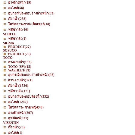
อ่างล้างหน้า
(19)
อะไหล่
(58)
อุปกรณ์ประกอบอ่างล้างหน้า
(33)
ก๊อกน้ำ
(258)
โถปัสสาวะชาย+เซ็นเซอร์
(10)
ฟลัชวาล์ว
(40)
SCHELL
ฟลัชวาล์ว
(1)
SIGMA
PRODUCT
(27)
SOSUCO
PRODUCT
(70)
TOTO
อ่างอาบน้ำ
(153)
TOTO (SV)
(15)
WASHLET
(59)
อุปกรณ์ประกอบอ่างล้างหน้า
(92)
ส่วนอาบน้ำ
(371)
ก๊อกน้ำ
(1526)
ฟลัชวาล์ว
(171)
อุปกรณ์ประกอบห้องน้ำ
(332)
อะไหล่
(1242)
โถปัสสาวะ ชาย/หญิง
(48)
อ่างล้างหน้า
(297)
สุขภัณฑ์
(321)
VISENTIN
ก๊อกน้ำ
(23)
อะไหล่
(1)