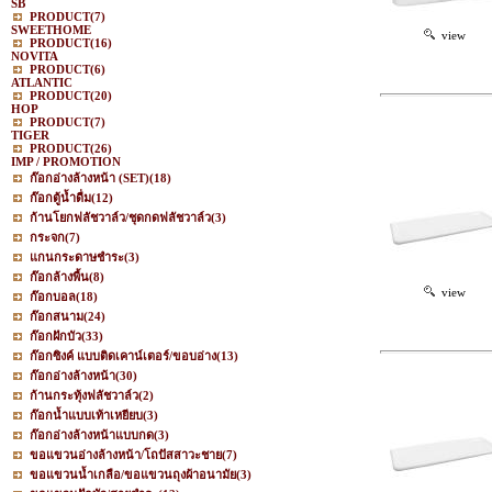
SB
PRODUCT
(7)
SWEETHOME
view
PRODUCT
(16)
NOVITA
PRODUCT
(6)
ATLANTIC
PRODUCT
(20)
HOP
PRODUCT
(7)
TIGER
PRODUCT
(26)
IMP / PROMOTION
ก๊อกอ่างล้างหน้า (SET)
(18)
ก๊อกตู้น้ำดื่ม
(12)
ก้านโยกฟลัชวาล์ว/ชุดกดฟลัชวาล์ว
(3)
กระจก
(7)
แกนกระดาษชำระ
(3)
ก๊อกล้างพื้น
(8)
view
ก๊อกบอล
(18)
ก๊อกสนาม
(24)
ก๊อกฝักบัว
(33)
ก๊อกซิงค์ แบบติดเคาน์เตอร์/ขอบอ่าง
(13)
ก๊อกอ่างล้างหน้า
(30)
ก้านกระทุ้งฟลัชวาล์ว
(2)
ก๊อกน้ำแบบเท้าเหยียบ
(3)
ก๊อกอ่างล้างหน้าแบบกด
(3)
ขอแขวนอ่างล้างหน้า/โถปัสสาวะชาย
(7)
ขอแขวนน้ำเกลือ/ขอแขวนถุงผ้าอนามัย
(3)