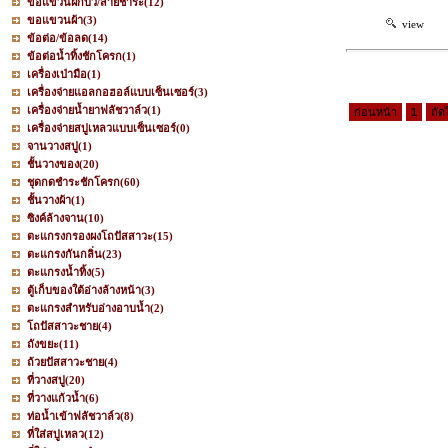
ขอแขวนฝักบัว/สายชำระ
(12)
ขอแขวนผ้า
(3)
view
ข้อต่อ/ข้อลด
(14)
ข้อต่อน้ำทิ้งชักโครก
(1)
เครื่องเป่ามือ
(1)
เครื่องจ่ายแอลกอฮอล์แบบเซ็นเซอร์
(3)
เครื่องจ่ายน้ำยาฟลัชวาล์ว
(1)
ก่อนหน้า
1
ถัด
เครื่องจ่ายสบู่เหลวแบบเซ็นเซอร์
(0)
จานวางสบู่
(1)
ชั้นวางของ
(20)
ชุดกดชำระชักโครก
(60)
ชั้นวางผ้า
(1)
ซิงค์ล้างจาน
(10)
ตะแกรงกรองผงโถปัสสาวะ
(15)
ตะแกรงกันกลิ่น
(23)
ตะแกรงน้ำทิ้ง
(5)
ตู้เก็บของใต้อ่างล้างหน้า
(3)
ตะแกรงสำหรับอ่างอาบน้ำ
(2)
โถปัสสาวะชาย
(4)
ถังขยะ
(11)
ถ้วยปัสสาวะชาย
(4)
ที่วางสบู่
(20)
ที่วางแก้วน้ำ
(6)
ท่อน้ำเข้าฟลัชวาล์ว
(8)
ที่ใส่สบู่เหลว
(12)