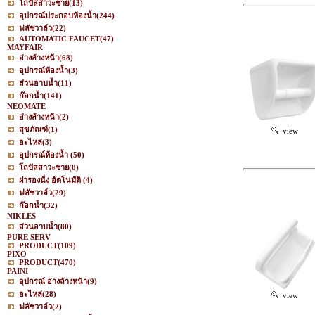
โถปัสสาวะชาย
(13)
อุปกรณ์ประกอบห้องน้ำ
(244)
ฟลัชวาล์ว
(22)
AUTOMATIC FAUCET
(47)
MAYFAIR
อ่างล้างหน้า
(68)
อุปกรณ์ห้องน้ำ
(3)
ส่วนอาบน้ำ
(11)
ก๊อกน้ำ
(141)
NEOMATE
อ่างล้างหน้า
(2)
สุขภัณฑ์
(1)
view
อะไหล่
(3)
อุปกรณ์ห้องน้ำ
(50)
โถปัสสาวะชาย
(8)
ฝารองนั่ง อัตโนมัติ
(4)
ฟลัชวาล์ว
(29)
ก๊อกน้ำ
(32)
NIKLES
ส่วนอาบน้ำ
(80)
PURE SERV
PRODUCT
(109)
PIXO
PRODUCT
(470)
PAINI
อุปกรณ์ อ่างล้างหน้า
(9)
อะไหล่
(28)
view
ฟลัชวาล์ว
(2)