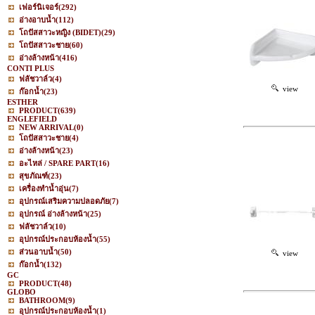
เฟอร์นิเจอร์
(292)
อ่างอาบน้ำ
(112)
โถปัสสาวะหญิง (BIDET)
(29)
โถปัสสาวะชาย
(60)
อ่างล้างหน้า
(416)
CONTI PLUS
ฟลัชวาล์ว
(4)
view
ก๊อกน้ำ
(23)
ESTHER
PRODUCT
(639)
ENGLEFIELD
NEW ARRIVAL
(0)
โถปัสสาวะชาย
(4)
อ่างล้างหน้า
(23)
อะไหล่ / SPARE PART
(16)
สุขภัณฑ์
(23)
เครื่องทำน้ำอุ่น
(7)
อุปกรณ์เสริมความปลอดภัย
(7)
อุปกรณ์ อ่างล้างหน้า
(25)
ฟลัชวาล์ว
(10)
อุปกรณ์ประกอบห้องน้ำ
(55)
ส่วนอาบน้ำ
(50)
view
ก๊อกน้ำ
(132)
GC
PRODUCT
(48)
GLOBO
BATHROOM
(9)
อุปกรณ์ประกอบห้องน้ำ
(1)