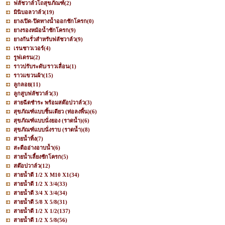
ฟลัชวาล์วโถสุขภัณฑ์
(2)
มินิบอลวาล์ว
(19)
ยางเปิด-ปิดทางน้ำออกชักโครก
(0)
ยางรองหม้อน้ำชักโครก
(9)
ยางกันรั่วสำหรับฟลัชวาล์ว
(9)
เรนชาวเวอร์
(4)
รูฟเดรน
(2)
ราวปรับระดับ/ราวเลื่อน
(1)
ราวแขวนผ้า
(15)
ลูกลอย
(11)
ลูกสูบฟลัชวาล์ว
(3)
สายฉีดชำระ พร้อมสต๊อปวาล์ว
(3)
สุขภัณฑ์แบบชิ้นเดียว (ท่อลงพื้น)
(6)
สุขภัณฑ์แบบนั่งยอง (ราดน้ำ)
(6)
สุขภัณฑ์แบบนั่งราบ (ราดน้ำ)
(8)
สายน้ำทิ้ง
(7)
สะดืออ่างอาบน้ำ
(6)
สายน้ำเลี้ยงชักโครก
(5)
สต๊อปวาล์ว
(12)
สายน้ำดี 1/2 X M10 X1
(34)
สายน้ำดี 1/2 X 3/4
(33)
สายน้ำดี 3/4 X 3/4
(34)
สายน้ำดี 5/8 X 5/8
(31)
สายน้ำดี 1/2 X 1/2
(137)
สายน้ำดี 1/2 X 5/8
(56)