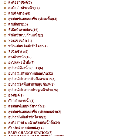
สะดืออ่างซิงค์
(7)
สะดืออ่างล้างหน้า
(14)
สายฉีดชำระ
(8)
สุขภัณฑ์แบบสองชิ้น (ท่อลงพื้น)
(3)
สายฝักบัว
(15)
หัวฝักบัวสายอ่อน
(16)
หัวฝักบัวแบบก้านแข็ง
(2)
ห่วงแขวนผ้า
(11)
หน้าแปลนติดตั้งชักโครก
(4)
หัวฉีดชำระ
(9)
อ่างล้างหน้า
(16)
อะไหล่ท่อน้ำทิ้ง
(7)
อุปกรณ์ห้องน้ำ (SET)
(6)
อุปกรณ์เสริมความปลอดภัย
(32)
อุปกรณ์ประกอบโถปัสสาะชาย
(3)
อุปกรณ์ยึดพื้นสำหรับสุขภัณฑ์
(2)
อุปกรณ์ประกอบประตู/หน้าต่าง
(26)
อ่างซิงค์
(1)
ก๊อกอ่างอาบน้ำ
(1)
สุขภัณฑ์แบบฟลัชวาล์ว
(2)
สุขภัณฑ์แบบสองชิ้น (ท่อออกผนัง)
(2)
อุปกรณ์หม้อน้ำชักโครก
(2)
สะดืออ่างล้างหน้าพร้อมท่อน้ำทิ้ง
(34)
ก๊อกซิงค์ แบบติดผนัง
(14)
BABY CHANGE STATION
(7)