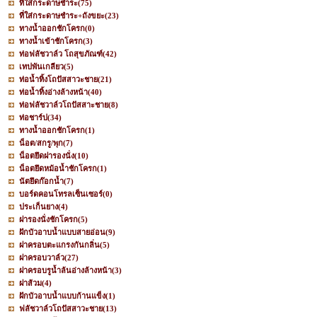
ที่ใส่กระดาษชำระ
(75)
ที่ใส่กระดาษชำระ+ถังขยะ
(23)
ทางน้ำออกชักโครก
(0)
ทางน้ำเข้าชักโครก
(3)
ท่อฟลัชวาล์ว โถสุขภัณฑ์
(42)
เทปพันเกลียว
(5)
ท่อน้ำทิ้งโถปัสสาวะชาย
(21)
ท่อน้ำทิ้งอ่างล้างหน้า
(40)
ท่อฟลัชวาล์วโถปัสสาะชาย
(8)
ท่อชาร์ป
(34)
ทางน้ำออกชักโครก
(1)
น็อต/สกรู/พุก
(7)
น็อตยึดฝารองนั่ง
(10)
น็อตยึดหม้อน้ำชักโครก
(1)
นัตยึดก๊อกน้ำ
(7)
บอร์ดคอนโทรลเซ็นเซอร์
(0)
ประเก็นยาง
(4)
ฝารองนั่งชักโครก
(5)
ฝักบัวอาบน้ำแบบสายอ่อน
(9)
ฝาครอบตะแกรงกันกลิ่น
(5)
ฝาครอบวาล์ว
(27)
ฝาครอบรูน้ำล้นอ่างล้างหน้า
(3)
ฝาส้วม
(4)
ฝักบัวอาบน้ำแบบก้านแข็ง
(1)
ฟลัชวาล์วโถปัสสาวะชาย
(13)