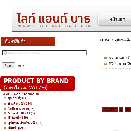
CORAL
>
อุปกรณ์-ห้อ
ขอแขวนผ้า
(1)
ที่ใส่กระดาษ
(5)
[Help]
AMERICAN STANDARD
สุขภัณฑ์
(379)
อ่างล้างหน้า
(286)
โถปัสสาวะชาย
(47)
ก่อนหน้า
1
ถัด
NEW ARRIVAL
(5)
ฝารองนั่ง
(140)
อุปกรณ์-อ่างล้างหน้า
(67)
ก๊อกน้ำ
(693)