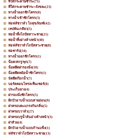
ที่ใส่กระดาษชำระ
(75)
ที่ใส่กระดาษชำระ+ถังขยะ
(23)
ทางน้ำออกชักโครก
(0)
ทางน้ำเข้าชักโครก
(3)
ท่อฟลัชวาล์ว โถสุขภัณฑ์
(42)
เทปพันเกลียว
(5)
ท่อน้ำทิ้งโถปัสสาวะชาย
(21)
ท่อน้ำทิ้งอ่างล้างหน้า
(40)
ท่อฟลัชวาล์วโถปัสสาะชาย
(8)
ท่อชาร์ป
(34)
ทางน้ำออกชักโครก
(1)
น็อต/สกรู/พุก
(7)
น็อตยึดฝารองนั่ง
(10)
น็อตยึดหม้อน้ำชักโครก
(1)
นัตยึดก๊อกน้ำ
(7)
บอร์ดคอนโทรลเซ็นเซอร์
(0)
ประเก็นยาง
(4)
ฝารองนั่งชักโครก
(5)
ฝักบัวอาบน้ำแบบสายอ่อน
(9)
ฝาครอบตะแกรงกันกลิ่น
(5)
ฝาครอบวาล์ว
(27)
ฝาครอบรูน้ำล้นอ่างล้างหน้า
(3)
ฝาส้วม
(4)
ฝักบัวอาบน้ำแบบก้านแข็ง
(1)
ฟลัชวาล์วโถปัสสาวะชาย
(13)