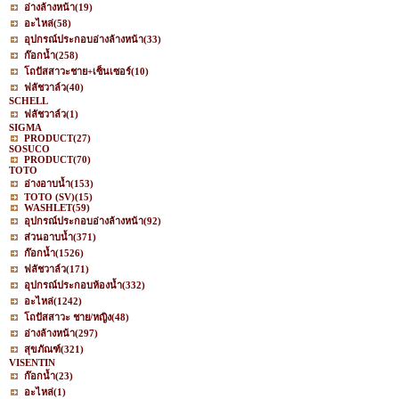
อ่างล้างหน้า
(19)
อะไหล่
(58)
อุปกรณ์ประกอบอ่างล้างหน้า
(33)
ก๊อกน้ำ
(258)
โถปัสสาวะชาย+เซ็นเซอร์
(10)
ฟลัชวาล์ว
(40)
SCHELL
ฟลัชวาล์ว
(1)
SIGMA
PRODUCT
(27)
SOSUCO
PRODUCT
(70)
TOTO
อ่างอาบน้ำ
(153)
TOTO (SV)
(15)
WASHLET
(59)
อุปกรณ์ประกอบอ่างล้างหน้า
(92)
ส่วนอาบน้ำ
(371)
ก๊อกน้ำ
(1526)
ฟลัชวาล์ว
(171)
อุปกรณ์ประกอบห้องน้ำ
(332)
อะไหล่
(1242)
โถปัสสาวะ ชาย/หญิง
(48)
อ่างล้างหน้า
(297)
สุขภัณฑ์
(321)
VISENTIN
ก๊อกน้ำ
(23)
อะไหล่
(1)