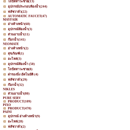
โถปัสสาวะชาย
(13)
อุปกรณ์ประกอบห้องน้ำ
(244)
ฟลัชวาล์ว
(22)
AUTOMATIC FAUCET
(47)
MAYFAIR
อ่างล้างหน้า
(68)
อุปกรณ์ห้องน้ำ
(3)
ส่วนอาบน้ำ
(11)
ก๊อกน้ำ
(141)
NEOMATE
อ่างล้างหน้า
(2)
สุขภัณฑ์
(1)
อะไหล่
(3)
อุปกรณ์ห้องน้ำ
(50)
โถปัสสาวะชาย
(8)
ฝารองนั่ง อัตโนมัติ
(4)
ฟลัชวาล์ว
(29)
ก๊อกน้ำ
(32)
NIKLES
ส่วนอาบน้ำ
(80)
PURE SERV
PRODUCT
(109)
PIXO
PRODUCT
(470)
PAINI
อุปกรณ์ อ่างล้างหน้า
(9)
อะไหล่
(28)
ฟลัชวาล์ว
(2)