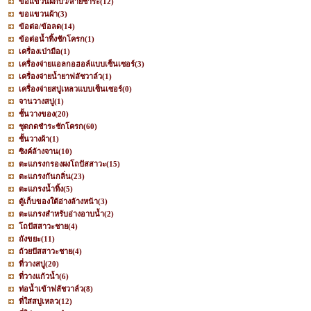
ขอแขวนฝักบัว/สายชำระ
(12)
ขอแขวนผ้า
(3)
ข้อต่อ/ข้อลด
(14)
ข้อต่อน้ำทิ้งชักโครก
(1)
เครื่องเป่ามือ
(1)
เครื่องจ่ายแอลกอฮอล์แบบเซ็นเซอร์
(3)
เครื่องจ่ายน้ำยาฟลัชวาล์ว
(1)
เครื่องจ่ายสบู่เหลวแบบเซ็นเซอร์
(0)
จานวางสบู่
(1)
ชั้นวางของ
(20)
ชุดกดชำระชักโครก
(60)
ชั้นวางผ้า
(1)
ซิงค์ล้างจาน
(10)
ตะแกรงกรองผงโถปัสสาวะ
(15)
ตะแกรงกันกลิ่น
(23)
ตะแกรงน้ำทิ้ง
(5)
ตู้เก็บของใต้อ่างล้างหน้า
(3)
ตะแกรงสำหรับอ่างอาบน้ำ
(2)
โถปัสสาวะชาย
(4)
ถังขยะ
(11)
ถ้วยปัสสาวะชาย
(4)
ที่วางสบู่
(20)
ที่วางแก้วน้ำ
(6)
ท่อน้ำเข้าฟลัชวาล์ว
(8)
ที่ใส่สบู่เหลว
(12)