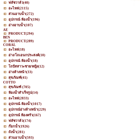
ฟลัชวาล์ว
(40)
อะไหล่
(2115)
ส่วนอาบน้ำ
(272)
อุปกรณ์-ห้องน้ำ
(196)
อ่างอาบน้ำ
(107)
AE
PRODUCT
(294)
BEN
PRODUCT
(289)
CORAL
อะไหล่
(18)
อ่าง/โถเอนกประสงค์
(10)
อุปกรณ์-ห้องน้ำ
(18)
โถปัสสาวะชาย/หญิง
(12)
อ่างล้างหน้า
(33)
สุขภัณฑ์
(41)
COTTO
สุขภัณฑ์
(705)
ห้องน้ำสำเร็จรูป
(14)
อะไหล่
(2833)
อุปกรณ์-ห้องน้ำ
(1017)
อุปกรณ์อ่างล้างหน้า
(229)
อุปกรณ์ ห้องครัว
(167)
ฟลัชวาล์ว
(174)
ก๊อกน้ำ
(1926)
ถังน้ำ
(281)
ส่วนอาบน้ำ
(593)