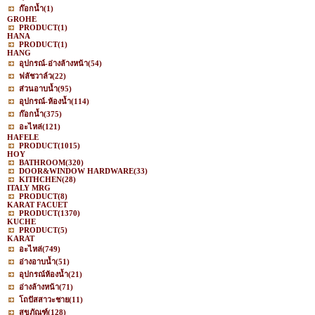
ก๊อกน้ำ
(1)
GROHE
PRODUCT
(1)
HANA
PRODUCT
(1)
HANG
อุปกรณ์-อ่างล้างหน้า
(54)
ฟลัชวาล์ว
(22)
ส่วนอาบน้ำ
(95)
อุปกรณ์-ห้องน้ำ
(114)
ก๊อกน้ำ
(375)
อะไหล่
(121)
HAFELE
PRODUCT
(1015)
HOY
BATHROOM
(320)
DOOR&WINDOW HARDWARE
(33)
KITHCHEN
(28)
ITALY MRG
PRODUCT
(8)
KARAT FACUET
PRODUCT
(1370)
KUCHE
PRODUCT
(5)
KARAT
อะไหล่
(749)
อ่างอาบน้ำ
(51)
อุปกรณ์ห้องน้ำ
(21)
อ่างล้างหน้า
(71)
โถปัสสาวะชาย
(11)
สุขภัณฑ์
(128)