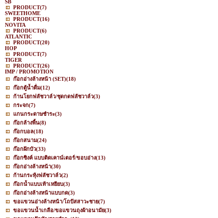
SB
PRODUCT
(7)
SWEETHOME
PRODUCT
(16)
NOVITA
PRODUCT
(6)
ATLANTIC
PRODUCT
(20)
HOP
PRODUCT
(7)
TIGER
PRODUCT
(26)
IMP / PROMOTION
ก๊อกอ่างล้างหน้า (SET)
(18)
ก๊อกตู้น้ำดื่ม
(12)
ก้านโยกฟลัชวาล์ว/ชุดกดฟลัชวาล์ว
(3)
กระจก
(7)
แกนกระดาษชำระ
(3)
ก๊อกล้างพื้น
(8)
ก๊อกบอล
(18)
ก๊อกสนาม
(24)
ก๊อกฝักบัว
(33)
ก๊อกซิงค์ แบบติดเคาน์เตอร์/ขอบอ่าง
(13)
ก๊อกอ่างล้างหน้า
(30)
ก้านกระทุ้งฟลัชวาล์ว
(2)
ก๊อกน้ำแบบเท้าเหยียบ
(3)
ก๊อกอ่างล้างหน้าแบบกด
(3)
ขอแขวนอ่างล้างหน้า/โถปัสสาวะชาย
(7)
ขอแขวนน้ำเกลือ/ขอแขวนถุงผ้าอนามัย
(3)