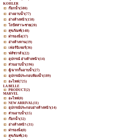
KOHLER
ก๊อกน้ำ
(580)
อ่างอาบน้ำ
(77)
อ่างล้างหน้า
(158)
โถปัสสาวะชาย
(20)
สุขภัณฑ์
(148)
ฝารองนั่ง
(37)
อ่างล้างจาน
(19)
เฟอร์นิเจอร์
(36)
ฟลัชวาล์ว
(22)
อุปกรณ์ อ่างล้างหน้า
(14)
ส่วนอาบน้ำ
(196)
ตู้/ฉากกั้นอาบน้ำ
(27)
อุปกรณ์ประกอบห้องน้ำ
(189)
อะไหล่
(725)
LA BELLE
PRODUCT
(2)
MARVEL
อะไหล่
(0)
NEW ARRIVAL
(11)
อุปกรณ์ประกอบอ่างล้างหน้า
(14)
ส่วนอาบน้ำ
(15)
ก๊อกน้ำ
(32)
อ่างล้างหน้า
(31)
ฝารองนั่ง
(8)
สุขภัณฑ์
(24)