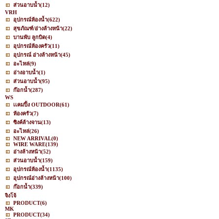
ส่วนอาบน้ำ
(12)
VRH
อุปกรณ์ห้องน้ำ
(622)
สุขภัณฑ์/อ่างล้างหน้า
(22)
บานพับ ลูกบิด
(4)
อุปกรณ์ห้องครัว
(11)
อุปกรณ์ อ่างล้างหน้า
(45)
อะไหล่
(9)
อ่างอาบน้ำ
(1)
ส่วนอาบน้ำ
(95)
ก๊อกน้ำ
(287)
WS
เเคมปิ้ง OUTDOOR
(61)
ห้องครัว
(7)
ซิงค์ล้างจาน
(13)
อะไหล่
(26)
NEW ARRIVAL
(0)
WIRE WARE
(139)
อ่างล้างหน้า
(52)
ส่วนอาบน้ำ
(159)
อุปกรณ์ห้องน้ำ
(1135)
อุปกรณ์อ่างล้างหน้า
(100)
ก๊อกน้ำ
(339)
จิงโจ้
PRODUCT
(6)
MK
PRODUCT
(34)