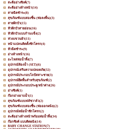
สะดืออ่างซิงค์
(7)
สะดืออ่างล้างหน้า
(14)
สายฉีดชำระ
(8)
สุขภัณฑ์แบบสองชิ้น (ท่อลงพื้น)
(3)
สายฝักบัว
(15)
หัวฝักบัวสายอ่อน
(16)
หัวฝักบัวแบบก้านแข็ง
(2)
ห่วงแขวนผ้า
(11)
หน้าแปลนติดตั้งชักโครก
(4)
หัวฉีดชำระ
(9)
อ่างล้างหน้า
(16)
อะไหล่ท่อน้ำทิ้ง
(7)
อุปกรณ์ห้องน้ำ (SET)
(6)
อุปกรณ์เสริมความปลอดภัย
(32)
อุปกรณ์ประกอบโถปัสสาะชาย
(3)
อุปกรณ์ยึดพื้นสำหรับสุขภัณฑ์
(2)
อุปกรณ์ประกอบประตู/หน้าต่าง
(26)
อ่างซิงค์
(1)
ก๊อกอ่างอาบน้ำ
(1)
สุขภัณฑ์แบบฟลัชวาล์ว
(2)
สุขภัณฑ์แบบสองชิ้น (ท่อออกผนัง)
(2)
อุปกรณ์หม้อน้ำชักโครก
(2)
สะดืออ่างล้างหน้าพร้อมท่อน้ำทิ้ง
(34)
ก๊อกซิงค์ แบบติดผนัง
(14)
BABY CHANGE STATION
(7)