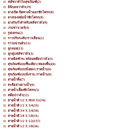
ฟลัชวาล์วโถสุขภัณฑ์
(2)
มินิบอลวาล์ว
(19)
ยางเปิด-ปิดทางน้ำออกชักโครก
(0)
ยางรองหม้อน้ำชักโครก
(9)
ยางกันรั่วสำหรับฟลัชวาล์ว
(9)
เรนชาวเวอร์
(4)
รูฟเดรน
(2)
ราวปรับระดับ/ราวเลื่อน
(1)
ราวแขวนผ้า
(15)
ลูกลอย
(11)
ลูกสูบฟลัชวาล์ว
(3)
สายฉีดชำระ พร้อมสต๊อปวาล์ว
(3)
สุขภัณฑ์แบบชิ้นเดียว (ท่อลงพื้น)
(6)
สุขภัณฑ์แบบนั่งยอง (ราดน้ำ)
(6)
สุขภัณฑ์แบบนั่งราบ (ราดน้ำ)
(8)
สายน้ำทิ้ง
(7)
สะดืออ่างอาบน้ำ
(6)
สายน้ำเลี้ยงชักโครก
(5)
สต๊อปวาล์ว
(12)
สายน้ำดี 1/2 X M10 X1
(34)
สายน้ำดี 1/2 X 3/4
(33)
สายน้ำดี 3/4 X 3/4
(34)
สายน้ำดี 5/8 X 5/8
(31)
สายน้ำดี 1/2 X 1/2
(137)
สายน้ำดี 1/2 X 5/8
(56)