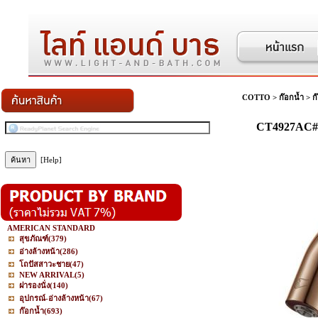
COTTO
>
ก๊อกน้ำ
>
ก
CT4927AC#RG
[Help]
AMERICAN STANDARD
สุขภัณฑ์
(379)
อ่างล้างหน้า
(286)
โถปัสสาวะชาย
(47)
NEW ARRIVAL
(5)
ฝารองนั่ง
(140)
อุปกรณ์-อ่างล้างหน้า
(67)
ก๊อกน้ำ
(693)