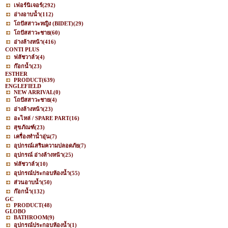
เฟอร์นิเจอร์
(292)
อ่างอาบน้ำ
(112)
โถปัสสาวะหญิง (BIDET)
(29)
โถปัสสาวะชาย
(60)
อ่างล้างหน้า
(416)
CONTI PLUS
ฟลัชวาล์ว
(4)
ก๊อกน้ำ
(23)
ESTHER
PRODUCT
(639)
ENGLEFIELD
NEW ARRIVAL
(0)
โถปัสสาวะชาย
(4)
อ่างล้างหน้า
(23)
อะไหล่ / SPARE PART
(16)
สุขภัณฑ์
(23)
เครื่องทำน้ำอุ่น
(7)
อุปกรณ์เสริมความปลอดภัย
(7)
อุปกรณ์ อ่างล้างหน้า
(25)
ฟลัชวาล์ว
(10)
อุปกรณ์ประกอบห้องน้ำ
(55)
ส่วนอาบน้ำ
(50)
ก๊อกน้ำ
(132)
GC
PRODUCT
(48)
GLOBO
BATHROOM
(9)
อุปกรณ์ประกอบห้องน้ำ
(1)