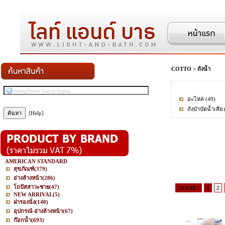
COTTO
>
ถังน้ำ
อะไหล่
(49)
ถังบำบัดน้ำเสีย
[Help]
AMERICAN STANDARD
สุขภัณฑ์
(379)
อ่างล้างหน้า
(286)
โถปัสสาวะชาย
(47)
ก่อนหน้า
1
2
NEW ARRIVAL
(5)
ฝารองนั่ง
(140)
อุปกรณ์-อ่างล้างหน้า
(67)
ก๊อกน้ำ
(693)