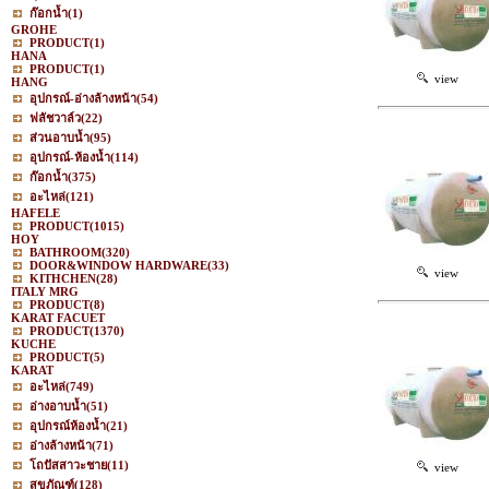
ก๊อกน้ำ
(1)
GROHE
PRODUCT
(1)
HANA
PRODUCT
(1)
view
HANG
อุปกรณ์-อ่างล้างหน้า
(54)
ฟลัชวาล์ว
(22)
ส่วนอาบน้ำ
(95)
อุปกรณ์-ห้องน้ำ
(114)
ก๊อกน้ำ
(375)
อะไหล่
(121)
HAFELE
PRODUCT
(1015)
HOY
BATHROOM
(320)
DOOR&WINDOW HARDWARE
(33)
view
KITHCHEN
(28)
ITALY MRG
PRODUCT
(8)
KARAT FACUET
PRODUCT
(1370)
KUCHE
PRODUCT
(5)
KARAT
อะไหล่
(749)
อ่างอาบน้ำ
(51)
อุปกรณ์ห้องน้ำ
(21)
อ่างล้างหน้า
(71)
โถปัสสาวะชาย
(11)
view
สุขภัณฑ์
(128)