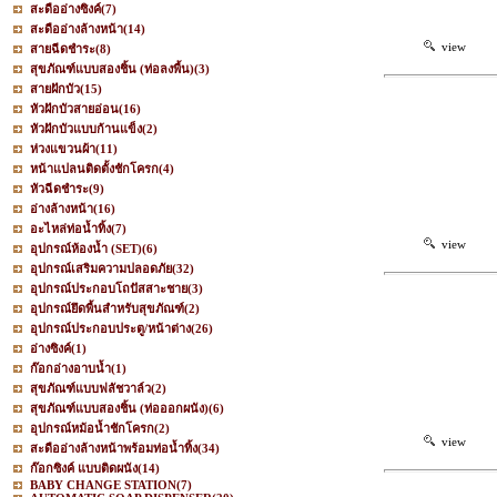
สะดืออ่างซิงค์
(7)
สะดืออ่างล้างหน้า
(14)
view
สายฉีดชำระ
(8)
สุขภัณฑ์แบบสองชิ้น (ท่อลงพื้น)
(3)
สายฝักบัว
(15)
หัวฝักบัวสายอ่อน
(16)
หัวฝักบัวแบบก้านแข็ง
(2)
ห่วงแขวนผ้า
(11)
หน้าแปลนติดตั้งชักโครก
(4)
หัวฉีดชำระ
(9)
อ่างล้างหน้า
(16)
อะไหล่ท่อน้ำทิ้ง
(7)
view
อุปกรณ์ห้องน้ำ (SET)
(6)
อุปกรณ์เสริมความปลอดภัย
(32)
อุปกรณ์ประกอบโถปัสสาะชาย
(3)
อุปกรณ์ยึดพื้นสำหรับสุขภัณฑ์
(2)
อุปกรณ์ประกอบประตู/หน้าต่าง
(26)
อ่างซิงค์
(1)
ก๊อกอ่างอาบน้ำ
(1)
สุขภัณฑ์แบบฟลัชวาล์ว
(2)
สุขภัณฑ์แบบสองชิ้น (ท่อออกผนัง)
(6)
อุปกรณ์หม้อน้ำชักโครก
(2)
view
สะดืออ่างล้างหน้าพร้อมท่อน้ำทิ้ง
(34)
ก๊อกซิงค์ แบบติดผนัง
(14)
BABY CHANGE STATION
(7)