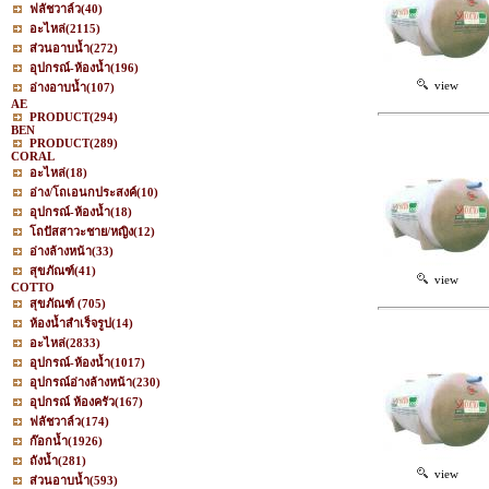
ฟลัชวาล์ว
(40)
อะไหล่
(2115)
ส่วนอาบน้ำ
(272)
อุปกรณ์-ห้องน้ำ
(196)
view
อ่างอาบน้ำ
(107)
AE
PRODUCT
(294)
BEN
PRODUCT
(289)
CORAL
อะไหล่
(18)
อ่าง/โถเอนกประสงค์
(10)
อุปกรณ์-ห้องน้ำ
(18)
โถปัสสาวะชาย/หญิง
(12)
อ่างล้างหน้า
(33)
สุขภัณฑ์
(41)
view
COTTO
สุขภัณฑ์
(705)
ห้องน้ำสำเร็จรูป
(14)
อะไหล่
(2833)
อุปกรณ์-ห้องน้ำ
(1017)
อุปกรณ์อ่างล้างหน้า
(230)
อุปกรณ์ ห้องครัว
(167)
ฟลัชวาล์ว
(174)
ก๊อกน้ำ
(1926)
ถังน้ำ
(281)
view
ส่วนอาบน้ำ
(593)