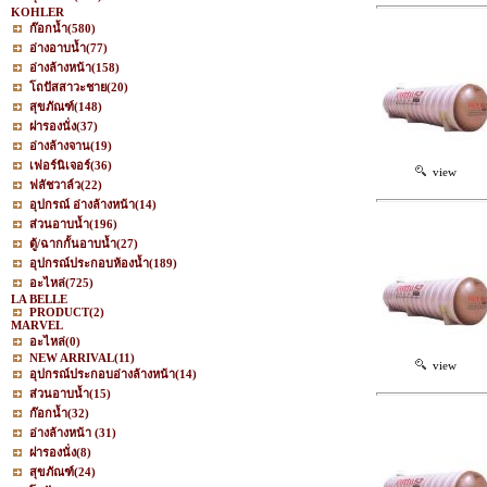
KOHLER
ก๊อกน้ำ
(580)
อ่างอาบน้ำ
(77)
อ่างล้างหน้า
(158)
โถปัสสาวะชาย
(20)
สุขภัณฑ์
(148)
ฝารองนั่ง
(37)
อ่างล้างจาน
(19)
เฟอร์นิเจอร์
(36)
view
ฟลัชวาล์ว
(22)
อุปกรณ์ อ่างล้างหน้า
(14)
ส่วนอาบน้ำ
(196)
ตู้/ฉากกั้นอาบน้ำ
(27)
อุปกรณ์ประกอบห้องน้ำ
(189)
อะไหล่
(725)
LA BELLE
PRODUCT
(2)
MARVEL
อะไหล่
(0)
NEW ARRIVAL
(11)
view
อุปกรณ์ประกอบอ่างล้างหน้า
(14)
ส่วนอาบน้ำ
(15)
ก๊อกน้ำ
(32)
อ่างล้างหน้า
(31)
ฝารองนั่ง
(8)
สุขภัณฑ์
(24)