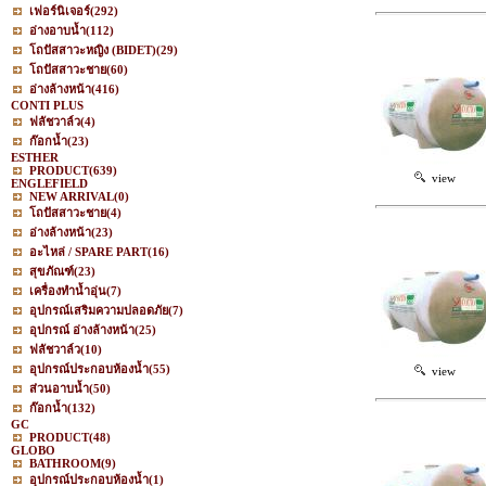
เฟอร์นิเจอร์
(292)
อ่างอาบน้ำ
(112)
โถปัสสาวะหญิง (BIDET)
(29)
โถปัสสาวะชาย
(60)
อ่างล้างหน้า
(416)
CONTI PLUS
ฟลัชวาล์ว
(4)
ก๊อกน้ำ
(23)
ESTHER
PRODUCT
(639)
view
ENGLEFIELD
NEW ARRIVAL
(0)
โถปัสสาวะชาย
(4)
อ่างล้างหน้า
(23)
อะไหล่ / SPARE PART
(16)
สุขภัณฑ์
(23)
เครื่องทำน้ำอุ่น
(7)
อุปกรณ์เสริมความปลอดภัย
(7)
อุปกรณ์ อ่างล้างหน้า
(25)
ฟลัชวาล์ว
(10)
อุปกรณ์ประกอบห้องน้ำ
(55)
view
ส่วนอาบน้ำ
(50)
ก๊อกน้ำ
(132)
GC
PRODUCT
(48)
GLOBO
BATHROOM
(9)
อุปกรณ์ประกอบห้องน้ำ
(1)