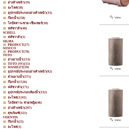
อ่างล้างหน้า
(19)
อะไหล่
(58)
อุปกรณ์ประกอบอ่างล้างหน้า
(33)
view
ก๊อกน้ำ
(258)
โถปัสสาวะชาย+เซ็นเซอร์
(10)
ฟลัชวาล์ว
(40)
SCHELL
ฟลัชวาล์ว
(1)
SIGMA
PRODUCT
(27)
SOSUCO
PRODUCT
(70)
TOTO
อ่างอาบน้ำ
(153)
TOTO (SV)
(15)
WASHLET
(59)
view
อุปกรณ์ประกอบอ่างล้างหน้า
(92)
ส่วนอาบน้ำ
(371)
ก๊อกน้ำ
(1526)
ฟลัชวาล์ว
(171)
อุปกรณ์ประกอบห้องน้ำ
(332)
อะไหล่
(1242)
โถปัสสาวะ ชาย/หญิง
(48)
อ่างล้างหน้า
(297)
สุขภัณฑ์
(321)
VISENTIN
view
ก๊อกน้ำ
(23)
อะไหล่
(1)