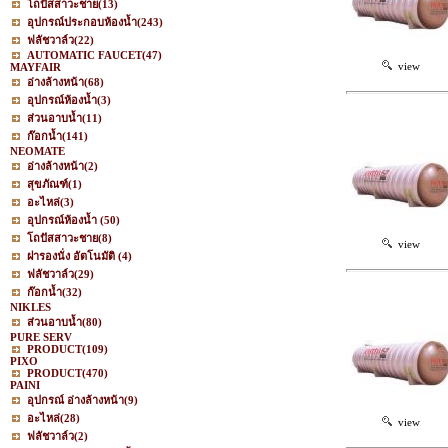
โถปัสสาวะชาย
(13)
อุปกรณ์ประกอบห้องน้ำ
(243)
ฟลัชวาล์ว
(22)
AUTOMATIC FAUCET
(47)
view
MAYFAIR
อ่างล้างหน้า
(68)
อุปกรณ์ห้องน้ำ
(3)
ส่วนอาบน้ำ
(11)
ก๊อกน้ำ
(141)
NEOMATE
อ่างล้างหน้า
(2)
สุขภัณฑ์
(1)
อะไหล่
(3)
อุปกรณ์ห้องน้ำ
(50)
โถปัสสาวะชาย
(8)
view
ฝารองนั่ง อัตโนมัติ
(4)
ฟลัชวาล์ว
(29)
ก๊อกน้ำ
(32)
NIKLES
ส่วนอาบน้ำ
(80)
PURE SERV
PRODUCT
(109)
PIXO
PRODUCT
(470)
PAINI
อุปกรณ์ อ่างล้างหน้า
(9)
อะไหล่
(28)
view
ฟลัชวาล์ว
(2)