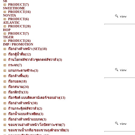
SB
PRODUCT
(7)
SWEETHOME
PRODUCT
(16)
NOVITA
view
PRODUCT
(6)
ATLANTIC
PRODUCT
(20)
HOP
PRODUCT
(7)
TIGER
PRODUCT
(26)
IMP / PROMOTION
ก๊อกอ่างล้างหน้า (SET)
(18)
ก๊อกตู้น้ำดื่ม
(12)
ก้านโยกฟลัชวาล์ว/ชุดกดฟลัชวาล์ว
(3)
กระจก
(7)
view
แกนกระดาษชำระ
(3)
ก๊อกล้างพื้น
(8)
ก๊อกบอล
(18)
ก๊อกสนาม
(24)
ก๊อกฝักบัว
(33)
ก๊อกซิงค์ แบบติดเคาน์เตอร์/ขอบอ่าง
(13)
ก๊อกอ่างล้างหน้า
(30)
ก้านกระทุ้งฟลัชวาล์ว
(2)
ก๊อกน้ำแบบเท้าเหยียบ
(3)
ก๊อกอ่างล้างหน้าแบบกด
(3)
view
ขอแขวนอ่างล้างหน้า/โถปัสสาวะชาย
(7)
ขอแขวนน้ำเกลือ/ขอแขวนถุงผ้าอนามัย
(3)