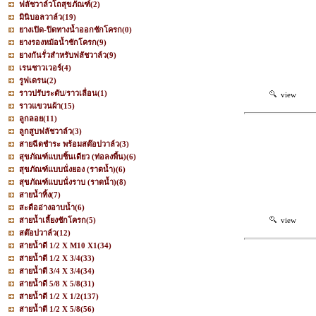
ฟลัชวาล์วโถสุขภัณฑ์
(2)
มินิบอลวาล์ว
(19)
ยางเปิด-ปิดทางน้ำออกชักโครก
(0)
ยางรองหม้อน้ำชักโครก
(9)
ยางกันรั่วสำหรับฟลัชวาล์ว
(9)
เรนชาวเวอร์
(4)
รูฟเดรน
(2)
ราวปรับระดับ/ราวเลื่อน
(1)
view
ราวแขวนผ้า
(15)
ลูกลอย
(11)
ลูกสูบฟลัชวาล์ว
(3)
สายฉีดชำระ พร้อมสต๊อปวาล์ว
(3)
สุขภัณฑ์แบบชิ้นเดียว (ท่อลงพื้น)
(6)
สุขภัณฑ์แบบนั่งยอง (ราดน้ำ)
(6)
สุขภัณฑ์แบบนั่งราบ (ราดน้ำ)
(8)
สายน้ำทิ้ง
(7)
สะดืออ่างอาบน้ำ
(6)
สายน้ำเลี้ยงชักโครก
(5)
view
สต๊อปวาล์ว
(12)
สายน้ำดี 1/2 X M10 X1
(34)
สายน้ำดี 1/2 X 3/4
(33)
สายน้ำดี 3/4 X 3/4
(34)
สายน้ำดี 5/8 X 5/8
(31)
สายน้ำดี 1/2 X 1/2
(137)
สายน้ำดี 1/2 X 5/8
(56)