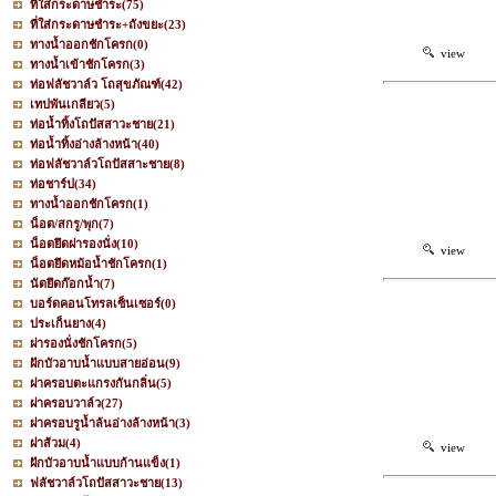
ที่ใส่กระดาษชำระ
(75)
ที่ใส่กระดาษชำระ+ถังขยะ
(23)
ทางน้ำออกชักโครก
(0)
view
ทางน้ำเข้าชักโครก
(3)
ท่อฟลัชวาล์ว โถสุขภัณฑ์
(42)
เทปพันเกลียว
(5)
ท่อน้ำทิ้งโถปัสสาวะชาย
(21)
ท่อน้ำทิ้งอ่างล้างหน้า
(40)
ท่อฟลัชวาล์วโถปัสสาะชาย
(8)
ท่อชาร์ป
(34)
ทางน้ำออกชักโครก
(1)
น็อต/สกรู/พุก
(7)
น็อตยึดฝารองนั่ง
(10)
view
น็อตยึดหม้อน้ำชักโครก
(1)
นัตยึดก๊อกน้ำ
(7)
บอร์ดคอนโทรลเซ็นเซอร์
(0)
ประเก็นยาง
(4)
ฝารองนั่งชักโครก
(5)
ฝักบัวอาบน้ำแบบสายอ่อน
(9)
ฝาครอบตะแกรงกันกลิ่น
(5)
ฝาครอบวาล์ว
(27)
ฝาครอบรูน้ำล้นอ่างล้างหน้า
(3)
ฝาส้วม
(4)
view
ฝักบัวอาบน้ำแบบก้านแข็ง
(1)
ฟลัชวาล์วโถปัสสาวะชาย
(13)