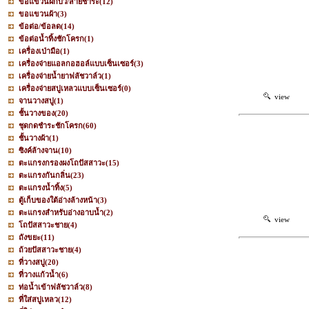
ขอแขวนฝักบัว/สายชำระ
(12)
ขอแขวนผ้า
(3)
ข้อต่อ/ข้อลด
(14)
ข้อต่อน้ำทิ้งชักโครก
(1)
เครื่องเป่ามือ
(1)
เครื่องจ่ายแอลกอฮอล์แบบเซ็นเซอร์
(3)
เครื่องจ่ายน้ำยาฟลัชวาล์ว
(1)
เครื่องจ่ายสบู่เหลวแบบเซ็นเซอร์
(0)
view
จานวางสบู่
(1)
ชั้นวางของ
(20)
ชุดกดชำระชักโครก
(60)
ชั้นวางผ้า
(1)
ซิงค์ล้างจาน
(10)
ตะแกรงกรองผงโถปัสสาวะ
(15)
ตะแกรงกันกลิ่น
(23)
ตะแกรงน้ำทิ้ง
(5)
ตู้เก็บของใต้อ่างล้างหน้า
(3)
ตะแกรงสำหรับอ่างอาบน้ำ
(2)
view
โถปัสสาวะชาย
(4)
ถังขยะ
(11)
ถ้วยปัสสาวะชาย
(4)
ที่วางสบู่
(20)
ที่วางแก้วน้ำ
(6)
ท่อน้ำเข้าฟลัชวาล์ว
(8)
ที่ใส่สบู่เหลว
(12)