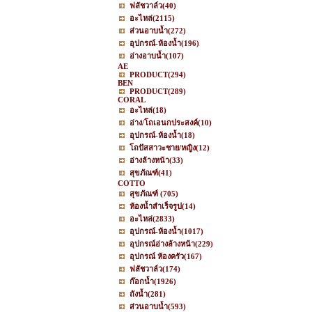
ฟลัชวาล์ว
(40)
อะไหล่
(2115)
ส่วนอาบน้ำ
(272)
อุปกรณ์-ห้องน้ำ
(196)
อ่างอาบน้ำ
(107)
AE
PRODUCT
(294)
BEN
PRODUCT
(289)
CORAL
อะไหล่
(18)
อ่าง/โถเอนกประสงค์
(10)
อุปกรณ์-ห้องน้ำ
(18)
โถปัสสาวะชาย/หญิง
(12)
อ่างล้างหน้า
(33)
สุขภัณฑ์
(41)
COTTO
สุขภัณฑ์
(705)
ห้องน้ำสำเร็จรูป
(14)
อะไหล่
(2833)
อุปกรณ์-ห้องน้ำ
(1017)
อุปกรณ์อ่างล้างหน้า
(229)
อุปกรณ์ ห้องครัว
(167)
ฟลัชวาล์ว
(174)
ก๊อกน้ำ
(1926)
ถังน้ำ
(281)
ส่วนอาบน้ำ
(593)