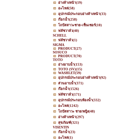
อ่างล้างหน้า
(19)
อะไหล่
(58)
อุปกรณ์ประกอบอ่างล้างหน้า
(33)
ก๊อกน้ำ
(258)
โถปัสสาวะชาย+เซ็นเซอร์
(10)
ฟลัชวาล์ว
(40)
SCHELL
ฟลัชวาล์ว
(1)
SIGMA
PRODUCT
(27)
SOSUCO
PRODUCT
(70)
TOTO
อ่างอาบน้ำ
(153)
TOTO (SV)
(15)
WASHLET
(59)
อุปกรณ์ประกอบอ่างล้างหน้า
(92)
ส่วนอาบน้ำ
(371)
ก๊อกน้ำ
(1526)
ฟลัชวาล์ว
(171)
อุปกรณ์ประกอบห้องน้ำ
(332)
อะไหล่
(1242)
โถปัสสาวะ ชาย/หญิง
(48)
อ่างล้างหน้า
(297)
สุขภัณฑ์
(321)
VISENTIN
ก๊อกน้ำ
(23)
อะไหล่
(1)