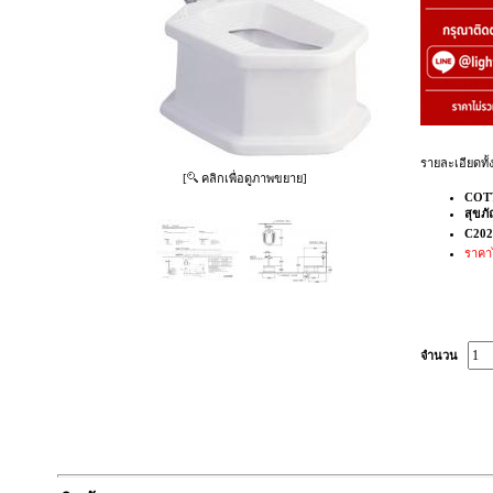
รายละเอียดทั้
[
คลิกเพื่อดูภาพขยาย]
COT
สุขภ
C202
ราคา
จำนวน