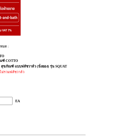
งหมด :
TO
ัณฑ์ COTTO
 สุขภัณฑ์ แบบฟลัชวาล์ว (นั่งยอง) รุ่น SQUAT
ไม่รวมฟลัชวาล์ว
EA