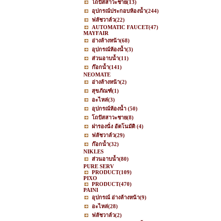
โถปัสสาวะชาย
(13)
อุปกรณ์ประกอบห้องน้ำ
(244)
ฟลัชวาล์ว
(22)
AUTOMATIC FAUCET
(47)
MAYFAIR
อ่างล้างหน้า
(68)
อุปกรณ์ห้องน้ำ
(3)
ส่วนอาบน้ำ
(11)
ก๊อกน้ำ
(141)
NEOMATE
อ่างล้างหน้า
(2)
สุขภัณฑ์
(1)
อะไหล่
(3)
อุปกรณ์ห้องน้ำ
(50)
โถปัสสาวะชาย
(8)
ฝารองนั่ง อัตโนมัติ
(4)
ฟลัชวาล์ว
(29)
ก๊อกน้ำ
(32)
NIKLES
ส่วนอาบน้ำ
(80)
PURE SERV
PRODUCT
(109)
PIXO
PRODUCT
(470)
PAINI
อุปกรณ์ อ่างล้างหน้า
(9)
อะไหล่
(28)
ฟลัชวาล์ว
(2)