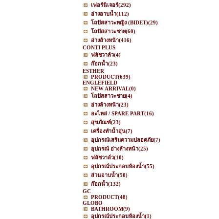
เฟอร์นิเจอร์
(292)
อ่างอาบน้ำ
(112)
โถปัสสาวะหญิง (BIDET)
(29)
โถปัสสาวะชาย
(60)
อ่างล้างหน้า
(416)
CONTI PLUS
ฟลัชวาล์ว
(4)
ก๊อกน้ำ
(23)
ESTHER
PRODUCT
(639)
ENGLEFIELD
NEW ARRIVAL
(0)
โถปัสสาวะชาย
(4)
อ่างล้างหน้า
(23)
อะไหล่ / SPARE PART
(16)
สุขภัณฑ์
(23)
เครื่องทำน้ำอุ่น
(7)
อุปกรณ์เสริมความปลอดภัย
(7)
อุปกรณ์ อ่างล้างหน้า
(25)
ฟลัชวาล์ว
(10)
อุปกรณ์ประกอบห้องน้ำ
(55)
ส่วนอาบน้ำ
(50)
ก๊อกน้ำ
(132)
GC
PRODUCT
(48)
GLOBO
BATHROOM
(9)
อุปกรณ์ประกอบห้องน้ำ
(1)