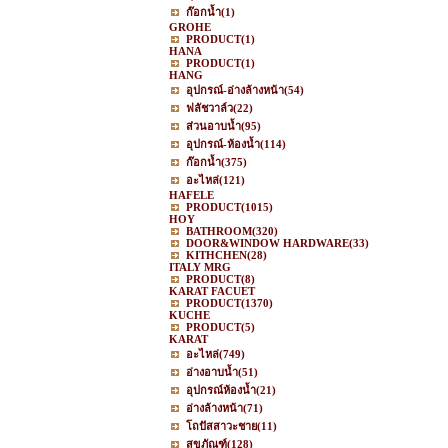
ก๊อกน้ำ
(1)
GROHE
PRODUCT
(1)
HANA
PRODUCT
(1)
HANG
อุปกรณ์-อ่างล้างหน้า
(54)
ฟลัชวาล์ว
(22)
ส่วนอาบน้ำ
(95)
อุปกรณ์-ห้องน้ำ
(114)
ก๊อกน้ำ
(375)
อะไหล่
(121)
HAFELE
PRODUCT
(1015)
HOY
BATHROOM
(320)
DOOR&WINDOW HARDWARE
(33)
KITHCHEN
(28)
ITALY MRG
PRODUCT
(8)
KARAT FACUET
PRODUCT
(1370)
KUCHE
PRODUCT
(5)
KARAT
อะไหล่
(749)
อ่างอาบน้ำ
(51)
อุปกรณ์ห้องน้ำ
(21)
อ่างล้างหน้า
(71)
โถปัสสาวะชาย
(11)
สุขภัณฑ์
(128)