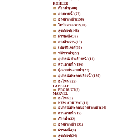
KOHLER
ก๊อกน้ำ
(580)
อ่างอาบน้ำ
(77)
อ่างล้างหน้า
(158)
โถปัสสาวะชาย
(20)
สุขภัณฑ์
(148)
ฝารองนั่ง
(37)
อ่างล้างจาน
(19)
เฟอร์นิเจอร์
(36)
ฟลัชวาล์ว
(22)
อุปกรณ์ อ่างล้างหน้า
(14)
ส่วนอาบน้ำ
(196)
ตู้/ฉากกั้นอาบน้ำ
(27)
อุปกรณ์ประกอบห้องน้ำ
(189)
อะไหล่
(725)
LA BELLE
PRODUCT
(2)
MARVEL
อะไหล่
(0)
NEW ARRIVAL
(11)
อุปกรณ์ประกอบอ่างล้างหน้า
(14)
ส่วนอาบน้ำ
(15)
ก๊อกน้ำ
(32)
อ่างล้างหน้า
(31)
ฝารองนั่ง
(8)
สุขภัณฑ์
(24)