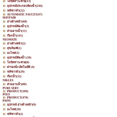
โถปัสสาวะชาย
(13)
อุปกรณ์ประกอบห้องน้ำ
(244)
ฟลัชวาล์ว
(22)
AUTOMATIC FAUCET
(47)
MAYFAIR
อ่างล้างหน้า
(68)
อุปกรณ์ห้องน้ำ
(3)
ส่วนอาบน้ำ
(11)
ก๊อกน้ำ
(141)
NEOMATE
อ่างล้างหน้า
(2)
สุขภัณฑ์
(1)
อะไหล่
(3)
อุปกรณ์ห้องน้ำ
(50)
โถปัสสาวะชาย
(8)
ฝารองนั่ง อัตโนมัติ
(4)
ฟลัชวาล์ว
(29)
ก๊อกน้ำ
(32)
NIKLES
ส่วนอาบน้ำ
(80)
PURE SERV
PRODUCT
(109)
PIXO
PRODUCT
(470)
PAINI
อุปกรณ์ อ่างล้างหน้า
(9)
อะไหล่
(28)
ฟลัชวาล์ว
(2)