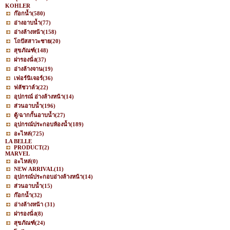
KOHLER
ก๊อกน้ำ
(580)
อ่างอาบน้ำ
(77)
อ่างล้างหน้า
(158)
โถปัสสาวะชาย
(20)
สุขภัณฑ์
(148)
ฝารองนั่ง
(37)
อ่างล้างจาน
(19)
เฟอร์นิเจอร์
(36)
ฟลัชวาล์ว
(22)
อุปกรณ์ อ่างล้างหน้า
(14)
ส่วนอาบน้ำ
(196)
ตู้/ฉากกั้นอาบน้ำ
(27)
อุปกรณ์ประกอบห้องน้ำ
(189)
อะไหล่
(725)
LA BELLE
PRODUCT
(2)
MARVEL
อะไหล่
(0)
NEW ARRIVAL
(11)
อุปกรณ์ประกอบอ่างล้างหน้า
(14)
ส่วนอาบน้ำ
(15)
ก๊อกน้ำ
(32)
อ่างล้างหน้า
(31)
ฝารองนั่ง
(8)
สุขภัณฑ์
(24)