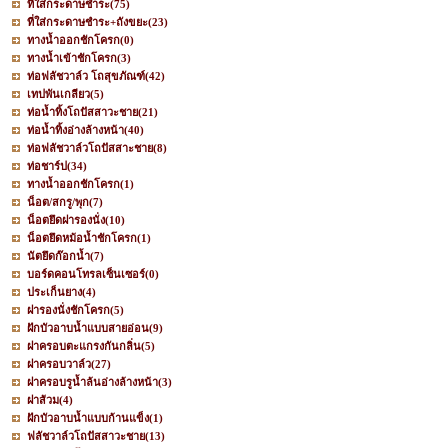
ที่ใส่กระดาษชำระ
(75)
ที่ใส่กระดาษชำระ+ถังขยะ
(23)
ทางน้ำออกชักโครก
(0)
ทางน้ำเข้าชักโครก
(3)
ท่อฟลัชวาล์ว โถสุขภัณฑ์
(42)
เทปพันเกลียว
(5)
ท่อน้ำทิ้งโถปัสสาวะชาย
(21)
ท่อน้ำทิ้งอ่างล้างหน้า
(40)
ท่อฟลัชวาล์วโถปัสสาะชาย
(8)
ท่อชาร์ป
(34)
ทางน้ำออกชักโครก
(1)
น็อต/สกรู/พุก
(7)
น็อตยึดฝารองนั่ง
(10)
น็อตยึดหม้อน้ำชักโครก
(1)
นัตยึดก๊อกน้ำ
(7)
บอร์ดคอนโทรลเซ็นเซอร์
(0)
ประเก็นยาง
(4)
ฝารองนั่งชักโครก
(5)
ฝักบัวอาบน้ำแบบสายอ่อน
(9)
ฝาครอบตะแกรงกันกลิ่น
(5)
ฝาครอบวาล์ว
(27)
ฝาครอบรูน้ำล้นอ่างล้างหน้า
(3)
ฝาส้วม
(4)
ฝักบัวอาบน้ำแบบก้านแข็ง
(1)
ฟลัชวาล์วโถปัสสาวะชาย
(13)