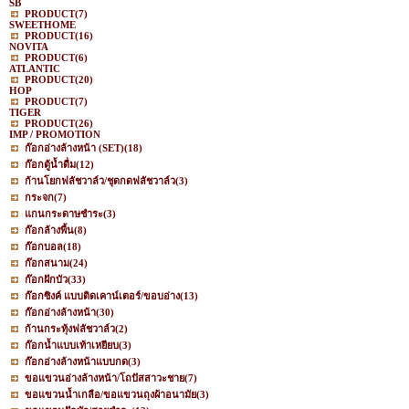
SB
PRODUCT
(7)
SWEETHOME
PRODUCT
(16)
NOVITA
PRODUCT
(6)
ATLANTIC
PRODUCT
(20)
HOP
PRODUCT
(7)
TIGER
PRODUCT
(26)
IMP / PROMOTION
ก๊อกอ่างล้างหน้า (SET)
(18)
ก๊อกตู้น้ำดื่ม
(12)
ก้านโยกฟลัชวาล์ว/ชุดกดฟลัชวาล์ว
(3)
กระจก
(7)
แกนกระดาษชำระ
(3)
ก๊อกล้างพื้น
(8)
ก๊อกบอล
(18)
ก๊อกสนาม
(24)
ก๊อกฝักบัว
(33)
ก๊อกซิงค์ แบบติดเคาน์เตอร์/ขอบอ่าง
(13)
ก๊อกอ่างล้างหน้า
(30)
ก้านกระทุ้งฟลัชวาล์ว
(2)
ก๊อกน้ำแบบเท้าเหยียบ
(3)
ก๊อกอ่างล้างหน้าแบบกด
(3)
ขอแขวนอ่างล้างหน้า/โถปัสสาวะชาย
(7)
ขอแขวนน้ำเกลือ/ขอแขวนถุงผ้าอนามัย
(3)