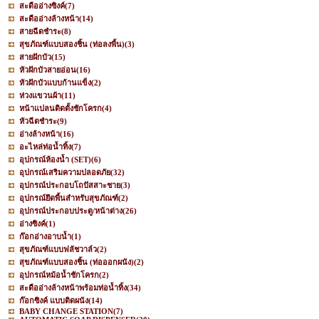
สะดืออ่างซิงค์
(7)
สะดืออ่างล้างหน้า
(14)
สายฉีดชำระ
(8)
สุขภัณฑ์แบบสองชิ้น (ท่อลงพื้น)
(3)
สายฝักบัว
(15)
หัวฝักบัวสายอ่อน
(16)
หัวฝักบัวแบบก้านแข็ง
(2)
ห่วงแขวนผ้า
(11)
หน้าแปลนติดตั้งชักโครก
(4)
หัวฉีดชำระ
(9)
อ่างล้างหน้า
(16)
อะไหล่ท่อน้ำทิ้ง
(7)
อุปกรณ์ห้องน้ำ (SET)
(6)
อุปกรณ์เสริมความปลอดภัย
(32)
อุปกรณ์ประกอบโถปัสสาะชาย
(3)
อุปกรณ์ยึดพื้นสำหรับสุขภัณฑ์
(2)
อุปกรณ์ประกอบประตู/หน้าต่าง
(26)
อ่างซิงค์
(1)
ก๊อกอ่างอาบน้ำ
(1)
สุขภัณฑ์แบบฟลัชวาล์ว
(2)
สุขภัณฑ์แบบสองชิ้น (ท่อออกผนัง)
(2)
อุปกรณ์หม้อน้ำชักโครก
(2)
สะดืออ่างล้างหน้าพร้อมท่อน้ำทิ้ง
(34)
ก๊อกซิงค์ แบบติดผนัง
(14)
BABY CHANGE STATION
(7)