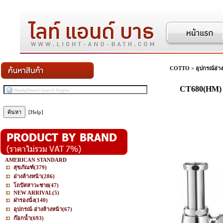
COTTO
>
อุปกรณ์อ่าง
CT680(HM) ท
[Help]
AMERICAN STANDARD
สุขภัณฑ์
(379)
อ่างล้างหน้า
(286)
โถปัสสาวะชาย
(47)
NEW ARRIVAL
(5)
ฝารองนั่ง
(140)
อุปกรณ์-อ่างล้างหน้า
(67)
ก๊อกน้ำ
(693)