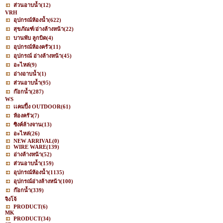
ส่วนอาบน้ำ
(12)
VRH
อุปกรณ์ห้องน้ำ
(622)
สุขภัณฑ์/อ่างล้างหน้า
(22)
บานพับ ลูกบิด
(4)
อุปกรณ์ห้องครัว
(11)
อุปกรณ์ อ่างล้างหน้า
(45)
อะไหล่
(9)
อ่างอาบน้ำ
(1)
ส่วนอาบน้ำ
(95)
ก๊อกน้ำ
(287)
WS
เเคมปิ้ง OUTDOOR
(61)
ห้องครัว
(7)
ซิงค์ล้างจาน
(13)
อะไหล่
(26)
NEW ARRIVAL
(0)
WIRE WARE
(139)
อ่างล้างหน้า
(52)
ส่วนอาบน้ำ
(159)
อุปกรณ์ห้องน้ำ
(1135)
อุปกรณ์อ่างล้างหน้า
(100)
ก๊อกน้ำ
(339)
จิงโจ้
PRODUCT
(6)
MK
PRODUCT
(34)