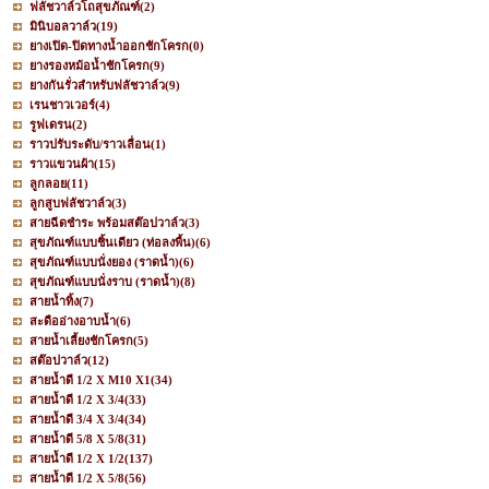
ฟลัชวาล์วโถสุขภัณฑ์
(2)
มินิบอลวาล์ว
(19)
ยางเปิด-ปิดทางน้ำออกชักโครก
(0)
ยางรองหม้อน้ำชักโครก
(9)
ยางกันรั่วสำหรับฟลัชวาล์ว
(9)
เรนชาวเวอร์
(4)
รูฟเดรน
(2)
ราวปรับระดับ/ราวเลื่อน
(1)
ราวแขวนผ้า
(15)
ลูกลอย
(11)
ลูกสูบฟลัชวาล์ว
(3)
สายฉีดชำระ พร้อมสต๊อปวาล์ว
(3)
สุขภัณฑ์แบบชิ้นเดียว (ท่อลงพื้น)
(6)
สุขภัณฑ์แบบนั่งยอง (ราดน้ำ)
(6)
สุขภัณฑ์แบบนั่งราบ (ราดน้ำ)
(8)
สายน้ำทิ้ง
(7)
สะดืออ่างอาบน้ำ
(6)
สายน้ำเลี้ยงชักโครก
(5)
สต๊อปวาล์ว
(12)
สายน้ำดี 1/2 X M10 X1
(34)
สายน้ำดี 1/2 X 3/4
(33)
สายน้ำดี 3/4 X 3/4
(34)
สายน้ำดี 5/8 X 5/8
(31)
สายน้ำดี 1/2 X 1/2
(137)
สายน้ำดี 1/2 X 5/8
(56)