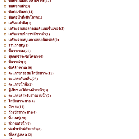
ขอแขวนฝักบัว/สายชำระ
(12)
ขอแขวนผ้า
(3)
ข้อต่อ/ข้อลด
(14)
ข้อต่อน้ำทิ้งชักโครก
(1)
เครื่องเป่ามือ
(1)
เครื่องจ่ายแอลกอฮอล์แบบเซ็นเซอร์
(3)
เครื่องจ่ายน้ำยาฟลัชวาล์ว
(1)
เครื่องจ่ายสบู่เหลวแบบเซ็นเซอร์
(0)
จานวางสบู่
(1)
ชั้นวางของ
(20)
ชุดกดชำระชักโครก
(60)
ชั้นวางผ้า
(1)
ซิงค์ล้างจาน
(10)
ตะแกรงกรองผงโถปัสสาวะ
(15)
ตะแกรงกันกลิ่น
(23)
ตะแกรงน้ำทิ้ง
(5)
ตู้เก็บของใต้อ่างล้างหน้า
(3)
ตะแกรงสำหรับอ่างอาบน้ำ
(2)
โถปัสสาวะชาย
(4)
ถังขยะ
(11)
ถ้วยปัสสาวะชาย
(4)
ที่วางสบู่
(20)
ที่วางแก้วน้ำ
(6)
ท่อน้ำเข้าฟลัชวาล์ว
(8)
ที่ใส่สบู่เหลว
(12)