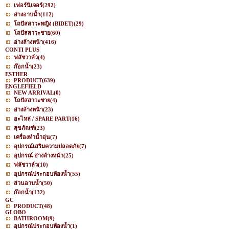
เฟอร์นิเจอร์
(292)
อ่างอาบน้ำ
(112)
โถปัสสาวะหญิง (BIDET)
(29)
โถปัสสาวะชาย
(60)
อ่างล้างหน้า
(416)
CONTI PLUS
ฟลัชวาล์ว
(4)
ก๊อกน้ำ
(23)
ESTHER
PRODUCT
(639)
ENGLEFIELD
NEW ARRIVAL
(0)
โถปัสสาวะชาย
(4)
อ่างล้างหน้า
(23)
อะไหล่ / SPARE PART
(16)
สุขภัณฑ์
(23)
เครื่องทำน้ำอุ่น
(7)
อุปกรณ์เสริมความปลอดภัย
(7)
อุปกรณ์ อ่างล้างหน้า
(25)
ฟลัชวาล์ว
(10)
อุปกรณ์ประกอบห้องน้ำ
(55)
ส่วนอาบน้ำ
(50)
ก๊อกน้ำ
(132)
GC
PRODUCT
(48)
GLOBO
BATHROOM
(9)
อุปกรณ์ประกอบห้องน้ำ
(1)