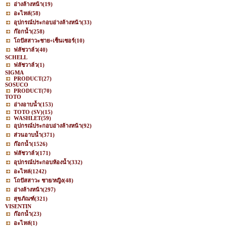
อ่างล้างหน้า
(19)
อะไหล่
(58)
อุปกรณ์ประกอบอ่างล้างหน้า
(33)
ก๊อกน้ำ
(258)
โถปัสสาวะชาย+เซ็นเซอร์
(10)
ฟลัชวาล์ว
(40)
SCHELL
ฟลัชวาล์ว
(1)
SIGMA
PRODUCT
(27)
SOSUCO
PRODUCT
(70)
TOTO
อ่างอาบน้ำ
(153)
TOTO (SV)
(15)
WASHLET
(59)
อุปกรณ์ประกอบอ่างล้างหน้า
(92)
ส่วนอาบน้ำ
(371)
ก๊อกน้ำ
(1526)
ฟลัชวาล์ว
(171)
อุปกรณ์ประกอบห้องน้ำ
(332)
อะไหล่
(1242)
โถปัสสาวะ ชาย/หญิง
(48)
อ่างล้างหน้า
(297)
สุขภัณฑ์
(321)
VISENTIN
ก๊อกน้ำ
(23)
อะไหล่
(1)