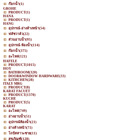
ก๊อกน้ำ
(1)
GROHE
PRODUCT
(1)
HANA
PRODUCT
(1)
HANG
อุปกรณ์-อ่างล้างหน้า
(54)
ฟลัชวาล์ว
(22)
ส่วนอาบน้ำ
(95)
อุปกรณ์-ห้องน้ำ
(114)
ก๊อกน้ำ
(375)
อะไหล่
(121)
HAFELE
PRODUCT
(1015)
HOY
BATHROOM
(320)
DOOR&WINDOW HARDWARE
(33)
KITHCHEN
(28)
ITALY MRG
PRODUCT
(8)
KARAT FACUET
PRODUCT
(1370)
KUCHE
PRODUCT
(5)
KARAT
อะไหล่
(749)
อ่างอาบน้ำ
(51)
อุปกรณ์ห้องน้ำ
(21)
อ่างล้างหน้า
(71)
โถปัสสาวะชาย
(11)
สุขภัณฑ์
(128)