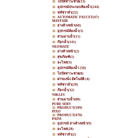
โถปัสสาวะชาย
(13)
อุปกรณ์ประกอบห้องน้ำ
(244)
ฟลัชวาล์ว
(22)
AUTOMATIC FAUCET
(47)
MAYFAIR
อ่างล้างหน้า
(68)
อุปกรณ์ห้องน้ำ
(3)
ส่วนอาบน้ำ
(11)
ก๊อกน้ำ
(141)
NEOMATE
อ่างล้างหน้า
(2)
สุขภัณฑ์
(1)
อะไหล่
(3)
อุปกรณ์ห้องน้ำ
(50)
โถปัสสาวะชาย
(8)
ฝารองนั่ง อัตโนมัติ
(4)
ฟลัชวาล์ว
(29)
ก๊อกน้ำ
(32)
NIKLES
ส่วนอาบน้ำ
(80)
PURE SERV
PRODUCT
(109)
PIXO
PRODUCT
(470)
PAINI
อุปกรณ์ อ่างล้างหน้า
(9)
อะไหล่
(28)
ฟลัชวาล์ว
(2)