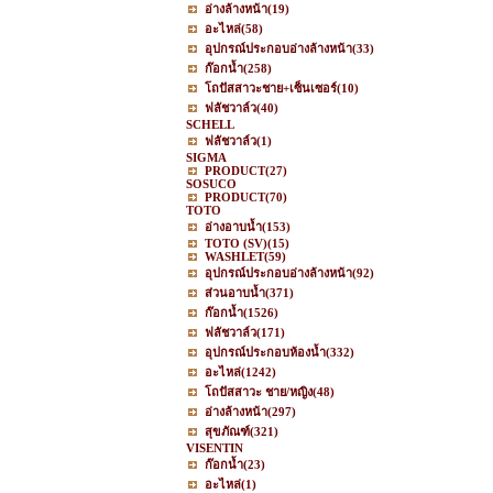
อ่างล้างหน้า
(19)
อะไหล่
(58)
อุปกรณ์ประกอบอ่างล้างหน้า
(33)
ก๊อกน้ำ
(258)
โถปัสสาวะชาย+เซ็นเซอร์
(10)
ฟลัชวาล์ว
(40)
SCHELL
ฟลัชวาล์ว
(1)
SIGMA
PRODUCT
(27)
SOSUCO
PRODUCT
(70)
TOTO
อ่างอาบน้ำ
(153)
TOTO (SV)
(15)
WASHLET
(59)
อุปกรณ์ประกอบอ่างล้างหน้า
(92)
ส่วนอาบน้ำ
(371)
ก๊อกน้ำ
(1526)
ฟลัชวาล์ว
(171)
อุปกรณ์ประกอบห้องน้ำ
(332)
อะไหล่
(1242)
โถปัสสาวะ ชาย/หญิง
(48)
อ่างล้างหน้า
(297)
สุขภัณฑ์
(321)
VISENTIN
ก๊อกน้ำ
(23)
อะไหล่
(1)