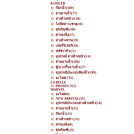
KOHLER
ก๊อกน้ำ
(580)
อ่างอาบน้ำ
(77)
อ่างล้างหน้า
(158)
โถปัสสาวะชาย
(20)
สุขภัณฑ์
(148)
ฝารองนั่ง
(37)
อ่างล้างจาน
(19)
เฟอร์นิเจอร์
(36)
ฟลัชวาล์ว
(22)
อุปกรณ์ อ่างล้างหน้า
(14)
ส่วนอาบน้ำ
(196)
ตู้/ฉากกั้นอาบน้ำ
(27)
อุปกรณ์ประกอบห้องน้ำ
(189)
อะไหล่
(725)
LA BELLE
PRODUCT
(2)
MARVEL
อะไหล่
(0)
NEW ARRIVAL
(11)
อุปกรณ์ประกอบอ่างล้างหน้า
(14)
ส่วนอาบน้ำ
(15)
ก๊อกน้ำ
(32)
อ่างล้างหน้า
(31)
ฝารองนั่ง
(8)
สุขภัณฑ์
(24)