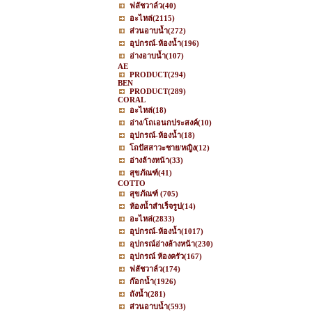
ฟลัชวาล์ว
(40)
อะไหล่
(2115)
ส่วนอาบน้ำ
(272)
อุปกรณ์-ห้องน้ำ
(196)
อ่างอาบน้ำ
(107)
AE
PRODUCT
(294)
BEN
PRODUCT
(289)
CORAL
อะไหล่
(18)
อ่าง/โถเอนกประสงค์
(10)
อุปกรณ์-ห้องน้ำ
(18)
โถปัสสาวะชาย/หญิง
(12)
อ่างล้างหน้า
(33)
สุขภัณฑ์
(41)
COTTO
สุขภัณฑ์
(705)
ห้องน้ำสำเร็จรูป
(14)
อะไหล่
(2833)
อุปกรณ์-ห้องน้ำ
(1017)
อุปกรณ์อ่างล้างหน้า
(230)
อุปกรณ์ ห้องครัว
(167)
ฟลัชวาล์ว
(174)
ก๊อกน้ำ
(1926)
ถังน้ำ
(281)
ส่วนอาบน้ำ
(593)