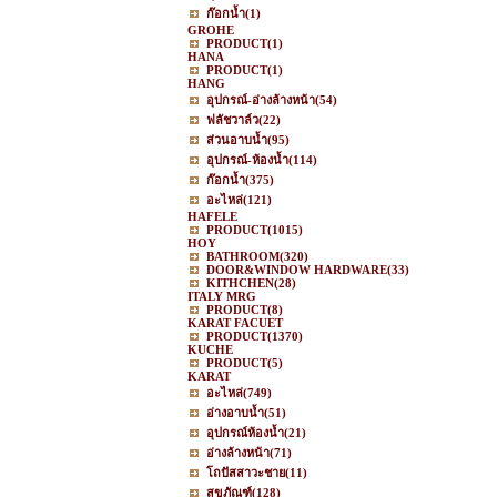
ก๊อกน้ำ
(1)
GROHE
PRODUCT
(1)
HANA
PRODUCT
(1)
HANG
อุปกรณ์-อ่างล้างหน้า
(54)
ฟลัชวาล์ว
(22)
ส่วนอาบน้ำ
(95)
อุปกรณ์-ห้องน้ำ
(114)
ก๊อกน้ำ
(375)
อะไหล่
(121)
HAFELE
PRODUCT
(1015)
HOY
BATHROOM
(320)
DOOR&WINDOW HARDWARE
(33)
KITHCHEN
(28)
ITALY MRG
PRODUCT
(8)
KARAT FACUET
PRODUCT
(1370)
KUCHE
PRODUCT
(5)
KARAT
อะไหล่
(749)
อ่างอาบน้ำ
(51)
อุปกรณ์ห้องน้ำ
(21)
อ่างล้างหน้า
(71)
โถปัสสาวะชาย
(11)
สุขภัณฑ์
(128)