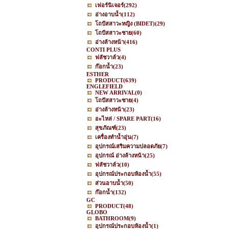
เฟอร์นิเจอร์
(292)
อ่างอาบน้ำ
(112)
โถปัสสาวะหญิง (BIDET)
(29)
โถปัสสาวะชาย
(60)
อ่างล้างหน้า
(416)
CONTI PLUS
ฟลัชวาล์ว
(4)
ก๊อกน้ำ
(23)
ESTHER
PRODUCT
(639)
ENGLEFIELD
NEW ARRIVAL
(0)
โถปัสสาวะชาย
(4)
อ่างล้างหน้า
(23)
อะไหล่ / SPARE PART
(16)
สุขภัณฑ์
(23)
เครื่องทำน้ำอุ่น
(7)
อุปกรณ์เสริมความปลอดภัย
(7)
อุปกรณ์ อ่างล้างหน้า
(25)
ฟลัชวาล์ว
(10)
อุปกรณ์ประกอบห้องน้ำ
(55)
ส่วนอาบน้ำ
(50)
ก๊อกน้ำ
(132)
GC
PRODUCT
(48)
GLOBO
BATHROOM
(9)
อุปกรณ์ประกอบห้องน้ำ
(1)