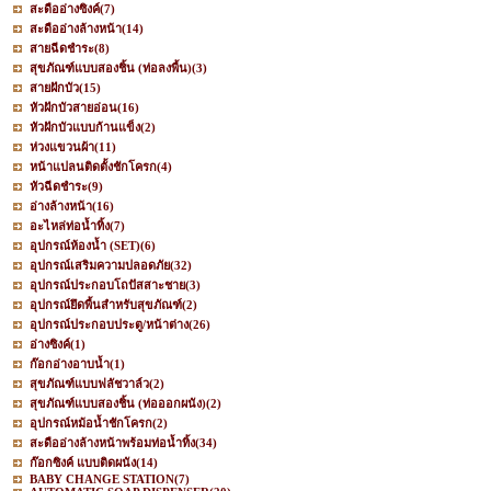
สะดืออ่างซิงค์
(7)
สะดืออ่างล้างหน้า
(14)
สายฉีดชำระ
(8)
สุขภัณฑ์แบบสองชิ้น (ท่อลงพื้น)
(3)
สายฝักบัว
(15)
หัวฝักบัวสายอ่อน
(16)
หัวฝักบัวแบบก้านแข็ง
(2)
ห่วงแขวนผ้า
(11)
หน้าแปลนติดตั้งชักโครก
(4)
หัวฉีดชำระ
(9)
อ่างล้างหน้า
(16)
อะไหล่ท่อน้ำทิ้ง
(7)
อุปกรณ์ห้องน้ำ (SET)
(6)
อุปกรณ์เสริมความปลอดภัย
(32)
อุปกรณ์ประกอบโถปัสสาะชาย
(3)
อุปกรณ์ยึดพื้นสำหรับสุขภัณฑ์
(2)
อุปกรณ์ประกอบประตู/หน้าต่าง
(26)
อ่างซิงค์
(1)
ก๊อกอ่างอาบน้ำ
(1)
สุขภัณฑ์แบบฟลัชวาล์ว
(2)
สุขภัณฑ์แบบสองชิ้น (ท่อออกผนัง)
(2)
อุปกรณ์หม้อน้ำชักโครก
(2)
สะดืออ่างล้างหน้าพร้อมท่อน้ำทิ้ง
(34)
ก๊อกซิงค์ แบบติดผนัง
(14)
BABY CHANGE STATION
(7)