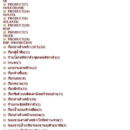
SB
PRODUCT
(7)
SWEETHOME
PRODUCT
(16)
NOVITA
PRODUCT
(6)
ATLANTIC
PRODUCT
(20)
HOP
PRODUCT
(7)
TIGER
PRODUCT
(26)
IMP / PROMOTION
ก๊อกอ่างล้างหน้า (SET)
(18)
ก๊อกตู้น้ำดื่ม
(12)
ก้านโยกฟลัชวาล์ว/ชุดกดฟลัชวาล์ว
(3)
กระจก
(7)
แกนกระดาษชำระ
(3)
ก๊อกล้างพื้น
(8)
ก๊อกบอล
(18)
ก๊อกสนาม
(24)
ก๊อกฝักบัว
(33)
ก๊อกซิงค์ แบบติดเคาน์เตอร์/ขอบอ่าง
(13)
ก๊อกอ่างล้างหน้า
(30)
ก้านกระทุ้งฟลัชวาล์ว
(2)
ก๊อกน้ำแบบเท้าเหยียบ
(3)
ก๊อกอ่างล้างหน้าแบบกด
(3)
ขอแขวนอ่างล้างหน้า/โถปัสสาวะชาย
(7)
ขอแขวนน้ำเกลือ/ขอแขวนถุงผ้าอนามัย
(3)