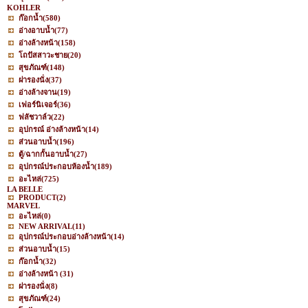
KOHLER
ก๊อกน้ำ
(580)
อ่างอาบน้ำ
(77)
อ่างล้างหน้า
(158)
โถปัสสาวะชาย
(20)
สุขภัณฑ์
(148)
ฝารองนั่ง
(37)
อ่างล้างจาน
(19)
เฟอร์นิเจอร์
(36)
ฟลัชวาล์ว
(22)
อุปกรณ์ อ่างล้างหน้า
(14)
ส่วนอาบน้ำ
(196)
ตู้/ฉากกั้นอาบน้ำ
(27)
อุปกรณ์ประกอบห้องน้ำ
(189)
อะไหล่
(725)
LA BELLE
PRODUCT
(2)
MARVEL
อะไหล่
(0)
NEW ARRIVAL
(11)
อุปกรณ์ประกอบอ่างล้างหน้า
(14)
ส่วนอาบน้ำ
(15)
ก๊อกน้ำ
(32)
อ่างล้างหน้า
(31)
ฝารองนั่ง
(8)
สุขภัณฑ์
(24)