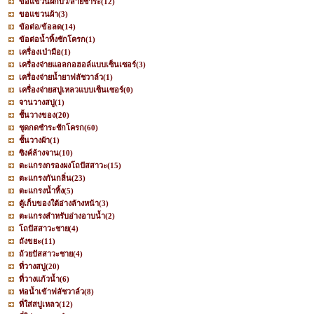
ขอแขวนฝักบัว/สายชำระ
(12)
ขอแขวนผ้า
(3)
ข้อต่อ/ข้อลด
(14)
ข้อต่อน้ำทิ้งชักโครก
(1)
เครื่องเป่ามือ
(1)
เครื่องจ่ายแอลกอฮอล์แบบเซ็นเซอร์
(3)
เครื่องจ่ายน้ำยาฟลัชวาล์ว
(1)
เครื่องจ่ายสบู่เหลวแบบเซ็นเซอร์
(0)
จานวางสบู่
(1)
ชั้นวางของ
(20)
ชุดกดชำระชักโครก
(60)
ชั้นวางผ้า
(1)
ซิงค์ล้างจาน
(10)
ตะแกรงกรองผงโถปัสสาวะ
(15)
ตะแกรงกันกลิ่น
(23)
ตะแกรงน้ำทิ้ง
(5)
ตู้เก็บของใต้อ่างล้างหน้า
(3)
ตะแกรงสำหรับอ่างอาบน้ำ
(2)
โถปัสสาวะชาย
(4)
ถังขยะ
(11)
ถ้วยปัสสาวะชาย
(4)
ที่วางสบู่
(20)
ที่วางแก้วน้ำ
(6)
ท่อน้ำเข้าฟลัชวาล์ว
(8)
ที่ใส่สบู่เหลว
(12)