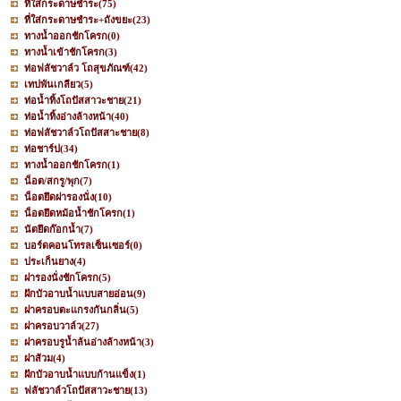
ที่ใส่กระดาษชำระ
(75)
ที่ใส่กระดาษชำระ+ถังขยะ
(23)
ทางน้ำออกชักโครก
(0)
ทางน้ำเข้าชักโครก
(3)
ท่อฟลัชวาล์ว โถสุขภัณฑ์
(42)
เทปพันเกลียว
(5)
ท่อน้ำทิ้งโถปัสสาวะชาย
(21)
ท่อน้ำทิ้งอ่างล้างหน้า
(40)
ท่อฟลัชวาล์วโถปัสสาะชาย
(8)
ท่อชาร์ป
(34)
ทางน้ำออกชักโครก
(1)
น็อต/สกรู/พุก
(7)
น็อตยึดฝารองนั่ง
(10)
น็อตยึดหม้อน้ำชักโครก
(1)
นัตยึดก๊อกน้ำ
(7)
บอร์ดคอนโทรลเซ็นเซอร์
(0)
ประเก็นยาง
(4)
ฝารองนั่งชักโครก
(5)
ฝักบัวอาบน้ำแบบสายอ่อน
(9)
ฝาครอบตะแกรงกันกลิ่น
(5)
ฝาครอบวาล์ว
(27)
ฝาครอบรูน้ำล้นอ่างล้างหน้า
(3)
ฝาส้วม
(4)
ฝักบัวอาบน้ำแบบก้านแข็ง
(1)
ฟลัชวาล์วโถปัสสาวะชาย
(13)