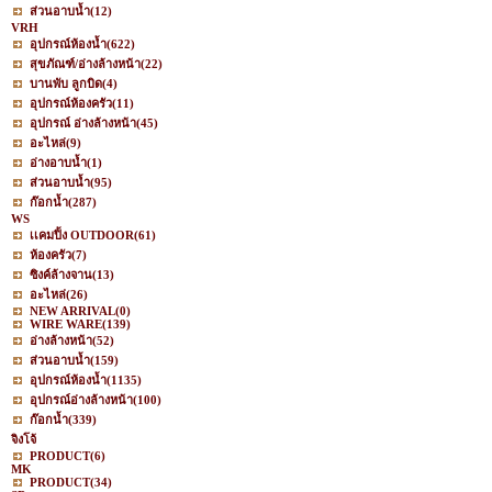
ส่วนอาบน้ำ
(12)
VRH
อุปกรณ์ห้องน้ำ
(622)
สุขภัณฑ์/อ่างล้างหน้า
(22)
บานพับ ลูกบิด
(4)
อุปกรณ์ห้องครัว
(11)
อุปกรณ์ อ่างล้างหน้า
(45)
อะไหล่
(9)
อ่างอาบน้ำ
(1)
ส่วนอาบน้ำ
(95)
ก๊อกน้ำ
(287)
WS
เเคมปิ้ง OUTDOOR
(61)
ห้องครัว
(7)
ซิงค์ล้างจาน
(13)
อะไหล่
(26)
NEW ARRIVAL
(0)
WIRE WARE
(139)
อ่างล้างหน้า
(52)
ส่วนอาบน้ำ
(159)
อุปกรณ์ห้องน้ำ
(1135)
อุปกรณ์อ่างล้างหน้า
(100)
ก๊อกน้ำ
(339)
จิงโจ้
PRODUCT
(6)
MK
PRODUCT
(34)