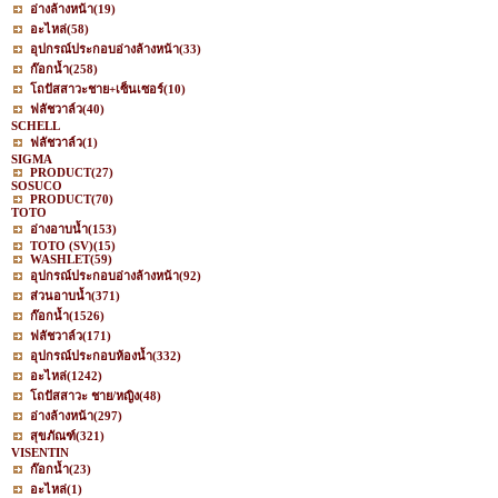
อ่างล้างหน้า
(19)
อะไหล่
(58)
อุปกรณ์ประกอบอ่างล้างหน้า
(33)
ก๊อกน้ำ
(258)
โถปัสสาวะชาย+เซ็นเซอร์
(10)
ฟลัชวาล์ว
(40)
SCHELL
ฟลัชวาล์ว
(1)
SIGMA
PRODUCT
(27)
SOSUCO
PRODUCT
(70)
TOTO
อ่างอาบน้ำ
(153)
TOTO (SV)
(15)
WASHLET
(59)
อุปกรณ์ประกอบอ่างล้างหน้า
(92)
ส่วนอาบน้ำ
(371)
ก๊อกน้ำ
(1526)
ฟลัชวาล์ว
(171)
อุปกรณ์ประกอบห้องน้ำ
(332)
อะไหล่
(1242)
โถปัสสาวะ ชาย/หญิง
(48)
อ่างล้างหน้า
(297)
สุขภัณฑ์
(321)
VISENTIN
ก๊อกน้ำ
(23)
อะไหล่
(1)