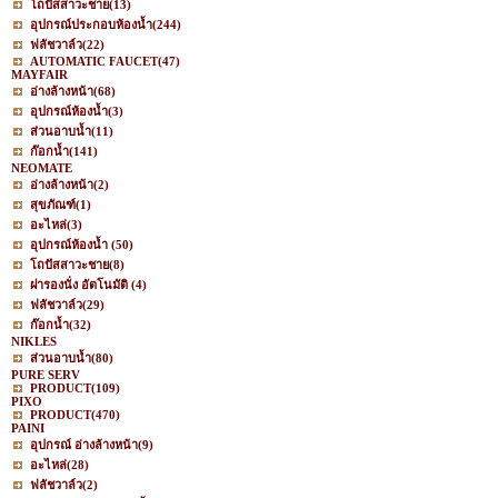
โถปัสสาวะชาย
(13)
อุปกรณ์ประกอบห้องน้ำ
(244)
ฟลัชวาล์ว
(22)
AUTOMATIC FAUCET
(47)
MAYFAIR
อ่างล้างหน้า
(68)
อุปกรณ์ห้องน้ำ
(3)
ส่วนอาบน้ำ
(11)
ก๊อกน้ำ
(141)
NEOMATE
อ่างล้างหน้า
(2)
สุขภัณฑ์
(1)
อะไหล่
(3)
อุปกรณ์ห้องน้ำ
(50)
โถปัสสาวะชาย
(8)
ฝารองนั่ง อัตโนมัติ
(4)
ฟลัชวาล์ว
(29)
ก๊อกน้ำ
(32)
NIKLES
ส่วนอาบน้ำ
(80)
PURE SERV
PRODUCT
(109)
PIXO
PRODUCT
(470)
PAINI
อุปกรณ์ อ่างล้างหน้า
(9)
อะไหล่
(28)
ฟลัชวาล์ว
(2)