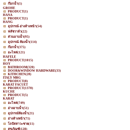
ก๊อกน้ำ
(1)
GROHE
PRODUCT
(1)
HANA
PRODUCT
(1)
HANG
อุปกรณ์-อ่างล้างหน้า
(54)
ฟลัชวาล์ว
(22)
ส่วนอาบน้ำ
(95)
อุปกรณ์-ห้องน้ำ
(114)
ก๊อกน้ำ
(375)
อะไหล่
(121)
HAFELE
PRODUCT
(1015)
HOY
BATHROOM
(320)
DOOR&WINDOW HARDWARE
(33)
KITHCHEN
(28)
ITALY MRG
PRODUCT
(8)
KARAT FACUET
PRODUCT
(1370)
KUCHE
PRODUCT
(5)
KARAT
อะไหล่
(749)
อ่างอาบน้ำ
(51)
อุปกรณ์ห้องน้ำ
(21)
อ่างล้างหน้า
(71)
โถปัสสาวะชาย
(11)
สุขภัณฑ์
(128)