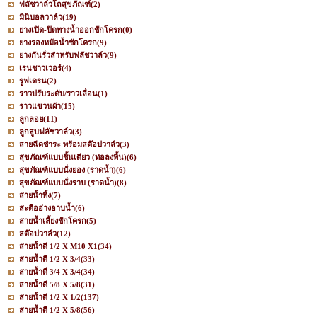
ฟลัชวาล์วโถสุขภัณฑ์
(2)
มินิบอลวาล์ว
(19)
ยางเปิด-ปิดทางน้ำออกชักโครก
(0)
ยางรองหม้อน้ำชักโครก
(9)
ยางกันรั่วสำหรับฟลัชวาล์ว
(9)
เรนชาวเวอร์
(4)
รูฟเดรน
(2)
ราวปรับระดับ/ราวเลื่อน
(1)
ราวแขวนผ้า
(15)
ลูกลอย
(11)
ลูกสูบฟลัชวาล์ว
(3)
สายฉีดชำระ พร้อมสต๊อปวาล์ว
(3)
สุขภัณฑ์แบบชิ้นเดียว (ท่อลงพื้น)
(6)
สุขภัณฑ์แบบนั่งยอง (ราดน้ำ)
(6)
สุขภัณฑ์แบบนั่งราบ (ราดน้ำ)
(8)
สายน้ำทิ้ง
(7)
สะดืออ่างอาบน้ำ
(6)
สายน้ำเลี้ยงชักโครก
(5)
สต๊อปวาล์ว
(12)
สายน้ำดี 1/2 X M10 X1
(34)
สายน้ำดี 1/2 X 3/4
(33)
สายน้ำดี 3/4 X 3/4
(34)
สายน้ำดี 5/8 X 5/8
(31)
สายน้ำดี 1/2 X 1/2
(137)
สายน้ำดี 1/2 X 5/8
(56)