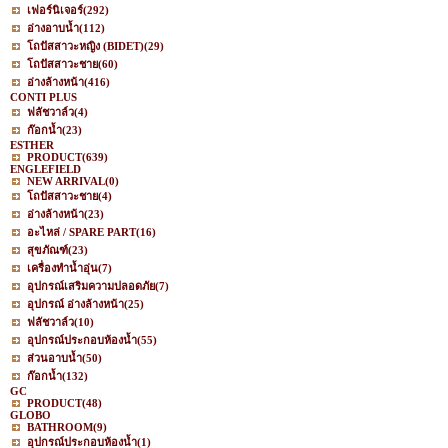
เฟอร์นิเจอร์
(292)
อ่างอาบน้ำ
(112)
โถปัสสาวะหญิง (BIDET)
(29)
โถปัสสาวะชาย
(60)
อ่างล้างหน้า
(416)
CONTI PLUS
ฟลัชวาล์ว
(4)
ก๊อกน้ำ
(23)
ESTHER
PRODUCT
(639)
ENGLEFIELD
NEW ARRIVAL
(0)
โถปัสสาวะชาย
(4)
อ่างล้างหน้า
(23)
อะไหล่ / SPARE PART
(16)
สุขภัณฑ์
(23)
เครื่องทำน้ำอุ่น
(7)
อุปกรณ์เสริมความปลอดภัย
(7)
อุปกรณ์ อ่างล้างหน้า
(25)
ฟลัชวาล์ว
(10)
อุปกรณ์ประกอบห้องน้ำ
(55)
ส่วนอาบน้ำ
(50)
ก๊อกน้ำ
(132)
GC
PRODUCT
(48)
GLOBO
BATHROOM
(9)
อุปกรณ์ประกอบห้องน้ำ
(1)