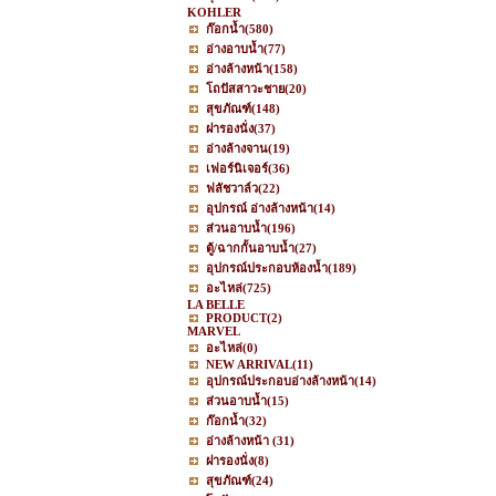
KOHLER
ก๊อกน้ำ
(580)
อ่างอาบน้ำ
(77)
อ่างล้างหน้า
(158)
โถปัสสาวะชาย
(20)
สุขภัณฑ์
(148)
ฝารองนั่ง
(37)
อ่างล้างจาน
(19)
เฟอร์นิเจอร์
(36)
ฟลัชวาล์ว
(22)
อุปกรณ์ อ่างล้างหน้า
(14)
ส่วนอาบน้ำ
(196)
ตู้/ฉากกั้นอาบน้ำ
(27)
อุปกรณ์ประกอบห้องน้ำ
(189)
อะไหล่
(725)
LA BELLE
PRODUCT
(2)
MARVEL
อะไหล่
(0)
NEW ARRIVAL
(11)
อุปกรณ์ประกอบอ่างล้างหน้า
(14)
ส่วนอาบน้ำ
(15)
ก๊อกน้ำ
(32)
อ่างล้างหน้า
(31)
ฝารองนั่ง
(8)
สุขภัณฑ์
(24)