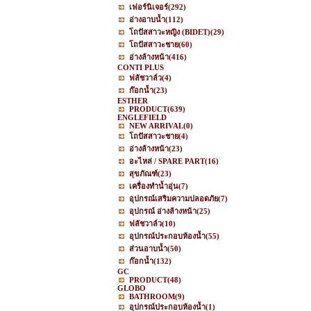
เฟอร์นิเจอร์
(292)
อ่างอาบน้ำ
(112)
โถปัสสาวะหญิง (BIDET)
(29)
โถปัสสาวะชาย
(60)
อ่างล้างหน้า
(416)
CONTI PLUS
ฟลัชวาล์ว
(4)
ก๊อกน้ำ
(23)
ESTHER
PRODUCT
(639)
ENGLEFIELD
NEW ARRIVAL
(0)
โถปัสสาวะชาย
(4)
อ่างล้างหน้า
(23)
อะไหล่ / SPARE PART
(16)
สุขภัณฑ์
(23)
เครื่องทำน้ำอุ่น
(7)
อุปกรณ์เสริมความปลอดภัย
(7)
อุปกรณ์ อ่างล้างหน้า
(25)
ฟลัชวาล์ว
(10)
อุปกรณ์ประกอบห้องน้ำ
(55)
ส่วนอาบน้ำ
(50)
ก๊อกน้ำ
(132)
GC
PRODUCT
(48)
GLOBO
BATHROOM
(9)
อุปกรณ์ประกอบห้องน้ำ
(1)