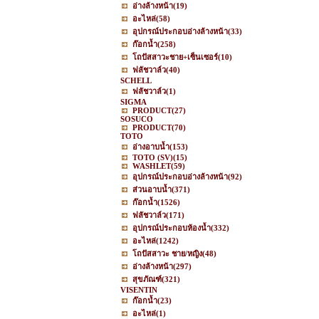
อ่างล้างหน้า
(19)
อะไหล่
(58)
อุปกรณ์ประกอบอ่างล้างหน้า
(33)
ก๊อกน้ำ
(258)
โถปัสสาวะชาย+เซ็นเซอร์
(10)
ฟลัชวาล์ว
(40)
SCHELL
ฟลัชวาล์ว
(1)
SIGMA
PRODUCT
(27)
SOSUCO
PRODUCT
(70)
TOTO
อ่างอาบน้ำ
(153)
TOTO (SV)
(15)
WASHLET
(59)
อุปกรณ์ประกอบอ่างล้างหน้า
(92)
ส่วนอาบน้ำ
(371)
ก๊อกน้ำ
(1526)
ฟลัชวาล์ว
(171)
อุปกรณ์ประกอบห้องน้ำ
(332)
อะไหล่
(1242)
โถปัสสาวะ ชาย/หญิง
(48)
อ่างล้างหน้า
(297)
สุขภัณฑ์
(321)
VISENTIN
ก๊อกน้ำ
(23)
อะไหล่
(1)