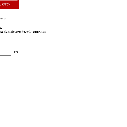
งหมด :
G
4 ก๊อกเดี่ยวอ่างล้างหน้า สแตนเลส
EA