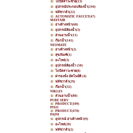
โถปัสสาวะชาย
(13)
อุปกรณ์ประกอบห้องน้ำ
(244)
ฟลัชวาล์ว
(22)
AUTOMATIC FAUCET
(47)
MAYFAIR
อ่างล้างหน้า
(68)
อุปกรณ์ห้องน้ำ
(3)
ส่วนอาบน้ำ
(11)
ก๊อกน้ำ
(141)
NEOMATE
อ่างล้างหน้า
(2)
สุขภัณฑ์
(1)
อะไหล่
(3)
อุปกรณ์ห้องน้ำ
(50)
โถปัสสาวะชาย
(8)
ฝารองนั่ง อัตโนมัติ
(4)
ฟลัชวาล์ว
(29)
ก๊อกน้ำ
(32)
NIKLES
ส่วนอาบน้ำ
(80)
PURE SERV
PRODUCT
(109)
PIXO
PRODUCT
(470)
PAINI
อุปกรณ์ อ่างล้างหน้า
(9)
อะไหล่
(28)
ฟลัชวาล์ว
(2)