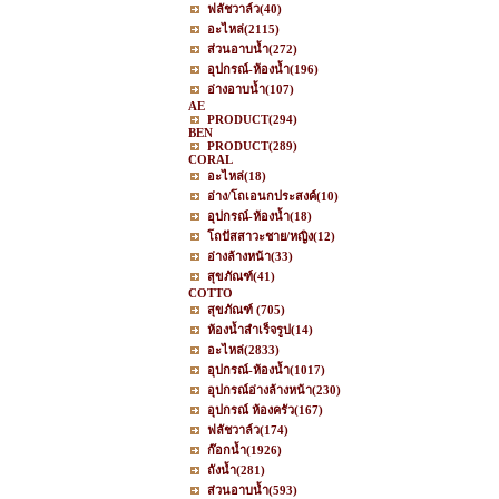
ฟลัชวาล์ว
(40)
อะไหล่
(2115)
ส่วนอาบน้ำ
(272)
อุปกรณ์-ห้องน้ำ
(196)
อ่างอาบน้ำ
(107)
AE
PRODUCT
(294)
BEN
PRODUCT
(289)
CORAL
อะไหล่
(18)
อ่าง/โถเอนกประสงค์
(10)
อุปกรณ์-ห้องน้ำ
(18)
โถปัสสาวะชาย/หญิง
(12)
อ่างล้างหน้า
(33)
สุขภัณฑ์
(41)
COTTO
สุขภัณฑ์
(705)
ห้องน้ำสำเร็จรูป
(14)
อะไหล่
(2833)
อุปกรณ์-ห้องน้ำ
(1017)
อุปกรณ์อ่างล้างหน้า
(230)
อุปกรณ์ ห้องครัว
(167)
ฟลัชวาล์ว
(174)
ก๊อกน้ำ
(1926)
ถังน้ำ
(281)
ส่วนอาบน้ำ
(593)