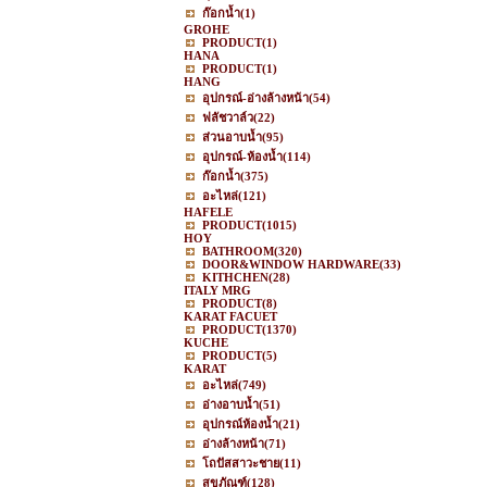
ก๊อกน้ำ
(1)
GROHE
PRODUCT
(1)
HANA
PRODUCT
(1)
HANG
อุปกรณ์-อ่างล้างหน้า
(54)
ฟลัชวาล์ว
(22)
ส่วนอาบน้ำ
(95)
อุปกรณ์-ห้องน้ำ
(114)
ก๊อกน้ำ
(375)
อะไหล่
(121)
HAFELE
PRODUCT
(1015)
HOY
BATHROOM
(320)
DOOR&WINDOW HARDWARE
(33)
KITHCHEN
(28)
ITALY MRG
PRODUCT
(8)
KARAT FACUET
PRODUCT
(1370)
KUCHE
PRODUCT
(5)
KARAT
อะไหล่
(749)
อ่างอาบน้ำ
(51)
อุปกรณ์ห้องน้ำ
(21)
อ่างล้างหน้า
(71)
โถปัสสาวะชาย
(11)
สุขภัณฑ์
(128)