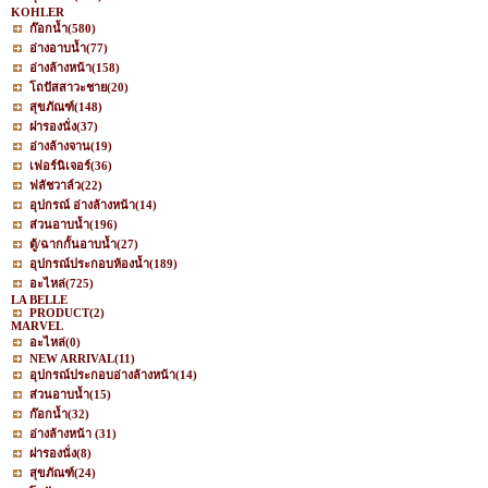
KOHLER
ก๊อกน้ำ
(580)
อ่างอาบน้ำ
(77)
อ่างล้างหน้า
(158)
โถปัสสาวะชาย
(20)
สุขภัณฑ์
(148)
ฝารองนั่ง
(37)
อ่างล้างจาน
(19)
เฟอร์นิเจอร์
(36)
ฟลัชวาล์ว
(22)
อุปกรณ์ อ่างล้างหน้า
(14)
ส่วนอาบน้ำ
(196)
ตู้/ฉากกั้นอาบน้ำ
(27)
อุปกรณ์ประกอบห้องน้ำ
(189)
อะไหล่
(725)
LA BELLE
PRODUCT
(2)
MARVEL
อะไหล่
(0)
NEW ARRIVAL
(11)
อุปกรณ์ประกอบอ่างล้างหน้า
(14)
ส่วนอาบน้ำ
(15)
ก๊อกน้ำ
(32)
อ่างล้างหน้า
(31)
ฝารองนั่ง
(8)
สุขภัณฑ์
(24)