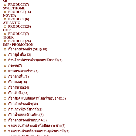
SB
PRODUCT
(7)
SWEETHOME
PRODUCT
(16)
NOVITA
PRODUCT
(6)
ATLANTIC
PRODUCT
(20)
HOP
PRODUCT
(7)
TIGER
PRODUCT
(26)
IMP / PROMOTION
ก๊อกอ่างล้างหน้า (SET)
(18)
ก๊อกตู้น้ำดื่ม
(12)
ก้านโยกฟลัชวาล์ว/ชุดกดฟลัชวาล์ว
(3)
กระจก
(7)
แกนกระดาษชำระ
(3)
ก๊อกล้างพื้น
(8)
ก๊อกบอล
(18)
ก๊อกสนาม
(24)
ก๊อกฝักบัว
(33)
ก๊อกซิงค์ แบบติดเคาน์เตอร์/ขอบอ่าง
(13)
ก๊อกอ่างล้างหน้า
(30)
ก้านกระทุ้งฟลัชวาล์ว
(2)
ก๊อกน้ำแบบเท้าเหยียบ
(3)
ก๊อกอ่างล้างหน้าแบบกด
(3)
ขอแขวนอ่างล้างหน้า/โถปัสสาวะชาย
(7)
ขอแขวนน้ำเกลือ/ขอแขวนถุงผ้าอนามัย
(3)