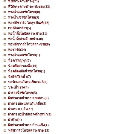
ที่ใส่กระดาษชำระ
(75)
ที่ใส่กระดาษชำระ+ถังขยะ
(23)
ทางน้ำออกชักโครก
(0)
ทางน้ำเข้าชักโครก
(3)
ท่อฟลัชวาล์ว โถสุขภัณฑ์
(42)
เทปพันเกลียว
(5)
ท่อน้ำทิ้งโถปัสสาวะชาย
(21)
ท่อน้ำทิ้งอ่างล้างหน้า
(40)
ท่อฟลัชวาล์วโถปัสสาะชาย
(8)
ท่อชาร์ป
(34)
ทางน้ำออกชักโครก
(1)
น็อต/สกรู/พุก
(7)
น็อตยึดฝารองนั่ง
(10)
น็อตยึดหม้อน้ำชักโครก
(1)
นัตยึดก๊อกน้ำ
(7)
บอร์ดคอนโทรลเซ็นเซอร์
(0)
ประเก็นยาง
(4)
ฝารองนั่งชักโครก
(5)
ฝักบัวอาบน้ำแบบสายอ่อน
(9)
ฝาครอบตะแกรงกันกลิ่น
(5)
ฝาครอบวาล์ว
(27)
ฝาครอบรูน้ำล้นอ่างล้างหน้า
(3)
ฝาส้วม
(4)
ฝักบัวอาบน้ำแบบก้านแข็ง
(1)
ฟลัชวาล์วโถปัสสาวะชาย
(13)