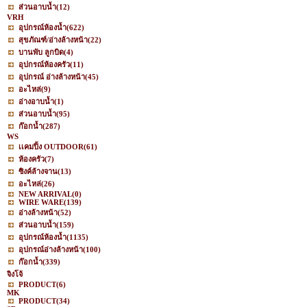
ส่วนอาบน้ำ
(12)
VRH
อุปกรณ์ห้องน้ำ
(622)
สุขภัณฑ์/อ่างล้างหน้า
(22)
บานพับ ลูกบิด
(4)
อุปกรณ์ห้องครัว
(11)
อุปกรณ์ อ่างล้างหน้า
(45)
อะไหล่
(9)
อ่างอาบน้ำ
(1)
ส่วนอาบน้ำ
(95)
ก๊อกน้ำ
(287)
WS
เเคมปิ้ง OUTDOOR
(61)
ห้องครัว
(7)
ซิงค์ล้างจาน
(13)
อะไหล่
(26)
NEW ARRIVAL
(0)
WIRE WARE
(139)
อ่างล้างหน้า
(52)
ส่วนอาบน้ำ
(159)
อุปกรณ์ห้องน้ำ
(1135)
อุปกรณ์อ่างล้างหน้า
(100)
ก๊อกน้ำ
(339)
จิงโจ้
PRODUCT
(6)
MK
PRODUCT
(34)