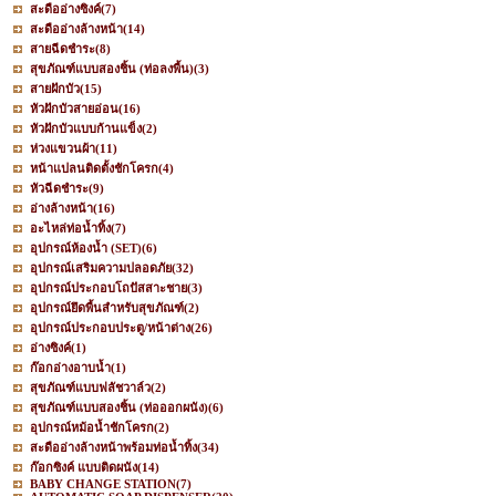
สะดืออ่างซิงค์
(7)
สะดืออ่างล้างหน้า
(14)
สายฉีดชำระ
(8)
สุขภัณฑ์แบบสองชิ้น (ท่อลงพื้น)
(3)
สายฝักบัว
(15)
หัวฝักบัวสายอ่อน
(16)
หัวฝักบัวแบบก้านแข็ง
(2)
ห่วงแขวนผ้า
(11)
หน้าแปลนติดตั้งชักโครก
(4)
หัวฉีดชำระ
(9)
อ่างล้างหน้า
(16)
อะไหล่ท่อน้ำทิ้ง
(7)
อุปกรณ์ห้องน้ำ (SET)
(6)
อุปกรณ์เสริมความปลอดภัย
(32)
อุปกรณ์ประกอบโถปัสสาะชาย
(3)
อุปกรณ์ยึดพื้นสำหรับสุขภัณฑ์
(2)
อุปกรณ์ประกอบประตู/หน้าต่าง
(26)
อ่างซิงค์
(1)
ก๊อกอ่างอาบน้ำ
(1)
สุขภัณฑ์แบบฟลัชวาล์ว
(2)
สุขภัณฑ์แบบสองชิ้น (ท่อออกผนัง)
(6)
อุปกรณ์หม้อน้ำชักโครก
(2)
สะดืออ่างล้างหน้าพร้อมท่อน้ำทิ้ง
(34)
ก๊อกซิงค์ แบบติดผนัง
(14)
BABY CHANGE STATION
(7)