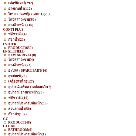
เฟอร์นิเจอร์
(292)
อ่างอาบน้ำ
(112)
โถปัสสาวะหญิง (BIDET)
(29)
โถปัสสาวะชาย
(60)
อ่างล้างหน้า
(416)
CONTI PLUS
ฟลัชวาล์ว
(4)
ก๊อกน้ำ
(23)
ESTHER
PRODUCT
(639)
ENGLEFIELD
NEW ARRIVAL
(0)
โถปัสสาวะชาย
(4)
อ่างล้างหน้า
(23)
อะไหล่ / SPARE PART
(16)
สุขภัณฑ์
(23)
เครื่องทำน้ำอุ่น
(7)
อุปกรณ์เสริมความปลอดภัย
(7)
อุปกรณ์ อ่างล้างหน้า
(25)
ฟลัชวาล์ว
(10)
อุปกรณ์ประกอบห้องน้ำ
(55)
ส่วนอาบน้ำ
(50)
ก๊อกน้ำ
(132)
GC
PRODUCT
(48)
GLOBO
BATHROOM
(9)
อุปกรณ์ประกอบห้องน้ำ
(1)