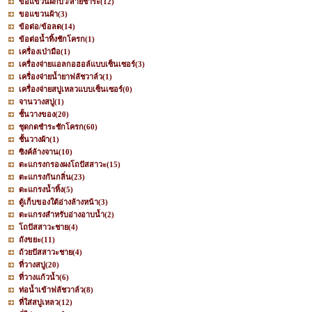
ขอแขวนฝักบัว/สายชำระ
(12)
ขอแขวนผ้า
(3)
ข้อต่อ/ข้อลด
(14)
ข้อต่อน้ำทิ้งชักโครก
(1)
เครื่องเป่ามือ
(1)
เครื่องจ่ายแอลกอฮอล์แบบเซ็นเซอร์
(3)
เครื่องจ่ายน้ำยาฟลัชวาล์ว
(1)
เครื่องจ่ายสบู่เหลวแบบเซ็นเซอร์
(0)
จานวางสบู่
(1)
ชั้นวางของ
(20)
ชุดกดชำระชักโครก
(60)
ชั้นวางผ้า
(1)
ซิงค์ล้างจาน
(10)
ตะแกรงกรองผงโถปัสสาวะ
(15)
ตะแกรงกันกลิ่น
(23)
ตะแกรงน้ำทิ้ง
(5)
ตู้เก็บของใต้อ่างล้างหน้า
(3)
ตะแกรงสำหรับอ่างอาบน้ำ
(2)
โถปัสสาวะชาย
(4)
ถังขยะ
(11)
ถ้วยปัสสาวะชาย
(4)
ที่วางสบู่
(20)
ที่วางแก้วน้ำ
(6)
ท่อน้ำเข้าฟลัชวาล์ว
(8)
ที่ใส่สบู่เหลว
(12)