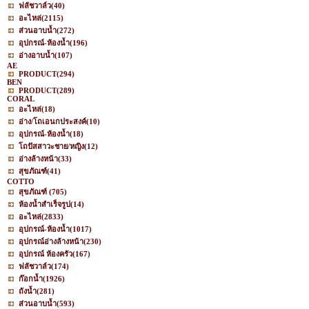
ฟลัชวาล์ว
(40)
อะไหล่
(2115)
ส่วนอาบน้ำ
(272)
อุปกรณ์-ห้องน้ำ
(196)
อ่างอาบน้ำ
(107)
AE
PRODUCT
(294)
BEN
PRODUCT
(289)
CORAL
อะไหล่
(18)
อ่าง/โถเอนกประสงค์
(10)
อุปกรณ์-ห้องน้ำ
(18)
โถปัสสาวะชาย/หญิง
(12)
อ่างล้างหน้า
(33)
สุขภัณฑ์
(41)
COTTO
สุขภัณฑ์
(705)
ห้องน้ำสำเร็จรูป
(14)
อะไหล่
(2833)
อุปกรณ์-ห้องน้ำ
(1017)
อุปกรณ์อ่างล้างหน้า
(230)
อุปกรณ์ ห้องครัว
(167)
ฟลัชวาล์ว
(174)
ก๊อกน้ำ
(1926)
ถังน้ำ
(281)
ส่วนอาบน้ำ
(593)