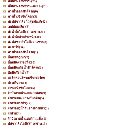
ที่ใส่กระดาษชำระ
(75)
ที่ใส่กระดาษชำระ+ถังขยะ
(23)
ทางน้ำออกชักโครก
(0)
ทางน้ำเข้าชักโครก
(3)
ท่อฟลัชวาล์ว โถสุขภัณฑ์
(42)
เทปพันเกลียว
(5)
ท่อน้ำทิ้งโถปัสสาวะชาย
(21)
ท่อน้ำทิ้งอ่างล้างหน้า
(40)
ท่อฟลัชวาล์วโถปัสสาะชาย
(8)
ท่อชาร์ป
(34)
ทางน้ำออกชักโครก
(1)
น็อต/สกรู/พุก
(7)
น็อตยึดฝารองนั่ง
(10)
น็อตยึดหม้อน้ำชักโครก
(1)
นัตยึดก๊อกน้ำ
(7)
บอร์ดคอนโทรลเซ็นเซอร์
(0)
ประเก็นยาง
(4)
ฝารองนั่งชักโครก
(5)
ฝักบัวอาบน้ำแบบสายอ่อน
(9)
ฝาครอบตะแกรงกันกลิ่น
(5)
ฝาครอบวาล์ว
(27)
ฝาครอบรูน้ำล้นอ่างล้างหน้า
(3)
ฝาส้วม
(4)
ฝักบัวอาบน้ำแบบก้านแข็ง
(1)
ฟลัชวาล์วโถปัสสาวะชาย
(13)