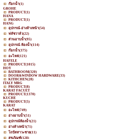
ก๊อกน้ำ
(1)
GROHE
PRODUCT
(1)
HANA
PRODUCT
(1)
HANG
อุปกรณ์-อ่างล้างหน้า
(54)
ฟลัชวาล์ว
(22)
ส่วนอาบน้ำ
(95)
อุปกรณ์-ห้องน้ำ
(114)
ก๊อกน้ำ
(375)
อะไหล่
(121)
HAFELE
PRODUCT
(1015)
HOY
BATHROOM
(320)
DOOR&WINDOW HARDWARE
(33)
KITHCHEN
(28)
ITALY MRG
PRODUCT
(8)
KARAT FACUET
PRODUCT
(1370)
KUCHE
PRODUCT
(5)
KARAT
อะไหล่
(749)
อ่างอาบน้ำ
(51)
อุปกรณ์ห้องน้ำ
(21)
อ่างล้างหน้า
(71)
โถปัสสาวะชาย
(11)
สุขภัณฑ์
(128)