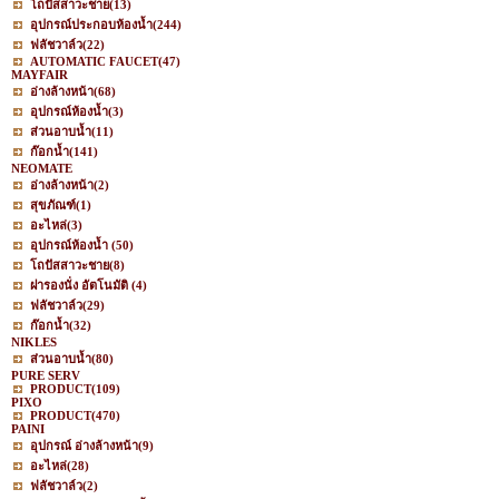
โถปัสสาวะชาย
(13)
อุปกรณ์ประกอบห้องน้ำ
(244)
ฟลัชวาล์ว
(22)
AUTOMATIC FAUCET
(47)
MAYFAIR
อ่างล้างหน้า
(68)
อุปกรณ์ห้องน้ำ
(3)
ส่วนอาบน้ำ
(11)
ก๊อกน้ำ
(141)
NEOMATE
อ่างล้างหน้า
(2)
สุขภัณฑ์
(1)
อะไหล่
(3)
อุปกรณ์ห้องน้ำ
(50)
โถปัสสาวะชาย
(8)
ฝารองนั่ง อัตโนมัติ
(4)
ฟลัชวาล์ว
(29)
ก๊อกน้ำ
(32)
NIKLES
ส่วนอาบน้ำ
(80)
PURE SERV
PRODUCT
(109)
PIXO
PRODUCT
(470)
PAINI
อุปกรณ์ อ่างล้างหน้า
(9)
อะไหล่
(28)
ฟลัชวาล์ว
(2)