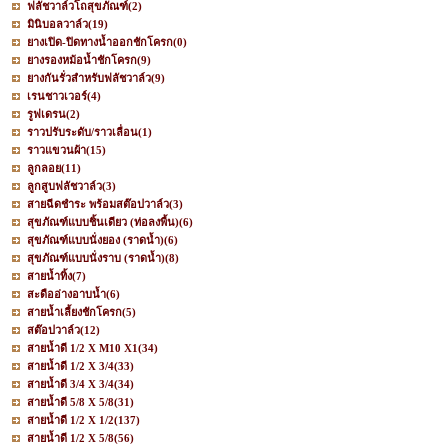
ฟลัชวาล์วโถสุขภัณฑ์
(2)
มินิบอลวาล์ว
(19)
ยางเปิด-ปิดทางน้ำออกชักโครก
(0)
ยางรองหม้อน้ำชักโครก
(9)
ยางกันรั่วสำหรับฟลัชวาล์ว
(9)
เรนชาวเวอร์
(4)
รูฟเดรน
(2)
ราวปรับระดับ/ราวเลื่อน
(1)
ราวแขวนผ้า
(15)
ลูกลอย
(11)
ลูกสูบฟลัชวาล์ว
(3)
สายฉีดชำระ พร้อมสต๊อปวาล์ว
(3)
สุขภัณฑ์แบบชิ้นเดียว (ท่อลงพื้น)
(6)
สุขภัณฑ์แบบนั่งยอง (ราดน้ำ)
(6)
สุขภัณฑ์แบบนั่งราบ (ราดน้ำ)
(8)
สายน้ำทิ้ง
(7)
สะดืออ่างอาบน้ำ
(6)
สายน้ำเลี้ยงชักโครก
(5)
สต๊อปวาล์ว
(12)
สายน้ำดี 1/2 X M10 X1
(34)
สายน้ำดี 1/2 X 3/4
(33)
สายน้ำดี 3/4 X 3/4
(34)
สายน้ำดี 5/8 X 5/8
(31)
สายน้ำดี 1/2 X 1/2
(137)
สายน้ำดี 1/2 X 5/8
(56)