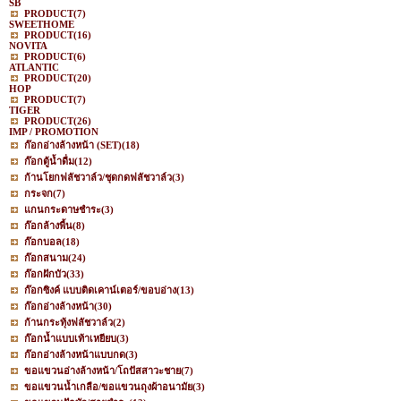
SB
PRODUCT
(7)
SWEETHOME
PRODUCT
(16)
NOVITA
PRODUCT
(6)
ATLANTIC
PRODUCT
(20)
HOP
PRODUCT
(7)
TIGER
PRODUCT
(26)
IMP / PROMOTION
ก๊อกอ่างล้างหน้า (SET)
(18)
ก๊อกตู้น้ำดื่ม
(12)
ก้านโยกฟลัชวาล์ว/ชุดกดฟลัชวาล์ว
(3)
กระจก
(7)
แกนกระดาษชำระ
(3)
ก๊อกล้างพื้น
(8)
ก๊อกบอล
(18)
ก๊อกสนาม
(24)
ก๊อกฝักบัว
(33)
ก๊อกซิงค์ แบบติดเคาน์เตอร์/ขอบอ่าง
(13)
ก๊อกอ่างล้างหน้า
(30)
ก้านกระทุ้งฟลัชวาล์ว
(2)
ก๊อกน้ำแบบเท้าเหยียบ
(3)
ก๊อกอ่างล้างหน้าแบบกด
(3)
ขอแขวนอ่างล้างหน้า/โถปัสสาวะชาย
(7)
ขอแขวนน้ำเกลือ/ขอแขวนถุงผ้าอนามัย
(3)