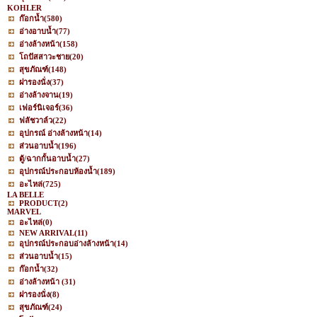
KOHLER
ก๊อกน้ำ
(580)
อ่างอาบน้ำ
(77)
อ่างล้างหน้า
(158)
โถปัสสาวะชาย
(20)
สุขภัณฑ์
(148)
ฝารองนั่ง
(37)
อ่างล้างจาน
(19)
เฟอร์นิเจอร์
(36)
ฟลัชวาล์ว
(22)
อุปกรณ์ อ่างล้างหน้า
(14)
ส่วนอาบน้ำ
(196)
ตู้/ฉากกั้นอาบน้ำ
(27)
อุปกรณ์ประกอบห้องน้ำ
(189)
อะไหล่
(725)
LA BELLE
PRODUCT
(2)
MARVEL
อะไหล่
(0)
NEW ARRIVAL
(11)
อุปกรณ์ประกอบอ่างล้างหน้า
(14)
ส่วนอาบน้ำ
(15)
ก๊อกน้ำ
(32)
อ่างล้างหน้า
(31)
ฝารองนั่ง
(8)
สุขภัณฑ์
(24)