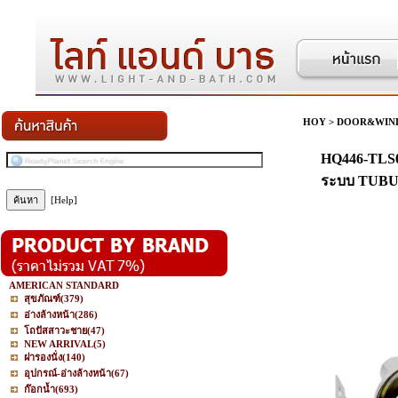
HOY
>
DOOR&WIN
HQ446-TLS03
ระบบ TUB
[Help]
AMERICAN STANDARD
สุขภัณฑ์
(379)
อ่างล้างหน้า
(286)
โถปัสสาวะชาย
(47)
NEW ARRIVAL
(5)
ฝารองนั่ง
(140)
อุปกรณ์-อ่างล้างหน้า
(67)
ก๊อกน้ำ
(693)