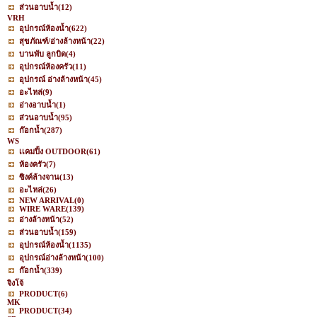
ส่วนอาบน้ำ
(12)
VRH
อุปกรณ์ห้องน้ำ
(622)
สุขภัณฑ์/อ่างล้างหน้า
(22)
บานพับ ลูกบิด
(4)
อุปกรณ์ห้องครัว
(11)
อุปกรณ์ อ่างล้างหน้า
(45)
อะไหล่
(9)
อ่างอาบน้ำ
(1)
ส่วนอาบน้ำ
(95)
ก๊อกน้ำ
(287)
WS
เเคมปิ้ง OUTDOOR
(61)
ห้องครัว
(7)
ซิงค์ล้างจาน
(13)
อะไหล่
(26)
NEW ARRIVAL
(0)
WIRE WARE
(139)
อ่างล้างหน้า
(52)
ส่วนอาบน้ำ
(159)
อุปกรณ์ห้องน้ำ
(1135)
อุปกรณ์อ่างล้างหน้า
(100)
ก๊อกน้ำ
(339)
จิงโจ้
PRODUCT
(6)
MK
PRODUCT
(34)