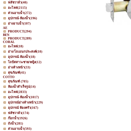
ฟลัชวาล์ว
(40)
อะไหล่
(2115)
ส่วนอาบน้ำ
(272)
อุปกรณ์-ห้องน้ำ
(196)
อ่างอาบน้ำ
(107)
AE
PRODUCT
(294)
BEN
PRODUCT
(289)
CORAL
อะไหล่
(18)
อ่าง/โถเอนกประสงค์
(10)
อุปกรณ์-ห้องน้ำ
(18)
โถปัสสาวะชาย/หญิง
(12)
อ่างล้างหน้า
(33)
สุขภัณฑ์
(41)
COTTO
สุขภัณฑ์
(705)
ห้องน้ำสำเร็จรูป
(14)
อะไหล่
(2833)
อุปกรณ์-ห้องน้ำ
(1017)
อุปกรณ์อ่างล้างหน้า
(229)
อุปกรณ์ ห้องครัว
(167)
ฟลัชวาล์ว
(174)
ก๊อกน้ำ
(1926)
ถังน้ำ
(281)
ส่วนอาบน้ำ
(593)