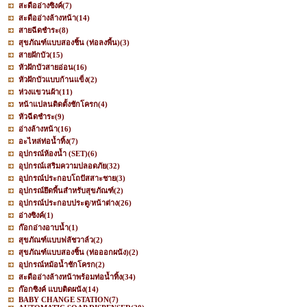
สะดืออ่างซิงค์
(7)
สะดืออ่างล้างหน้า
(14)
สายฉีดชำระ
(8)
สุขภัณฑ์แบบสองชิ้น (ท่อลงพื้น)
(3)
สายฝักบัว
(15)
หัวฝักบัวสายอ่อน
(16)
หัวฝักบัวแบบก้านแข็ง
(2)
ห่วงแขวนผ้า
(11)
หน้าแปลนติดตั้งชักโครก
(4)
หัวฉีดชำระ
(9)
อ่างล้างหน้า
(16)
อะไหล่ท่อน้ำทิ้ง
(7)
อุปกรณ์ห้องน้ำ (SET)
(6)
อุปกรณ์เสริมความปลอดภัย
(32)
อุปกรณ์ประกอบโถปัสสาะชาย
(3)
อุปกรณ์ยึดพื้นสำหรับสุขภัณฑ์
(2)
อุปกรณ์ประกอบประตู/หน้าต่าง
(26)
อ่างซิงค์
(1)
ก๊อกอ่างอาบน้ำ
(1)
สุขภัณฑ์แบบฟลัชวาล์ว
(2)
สุขภัณฑ์แบบสองชิ้น (ท่อออกผนัง)
(2)
อุปกรณ์หม้อน้ำชักโครก
(2)
สะดืออ่างล้างหน้าพร้อมท่อน้ำทิ้ง
(34)
ก๊อกซิงค์ แบบติดผนัง
(14)
BABY CHANGE STATION
(7)