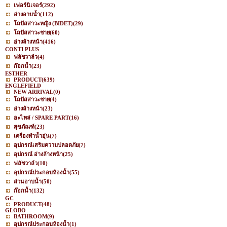
เฟอร์นิเจอร์
(292)
อ่างอาบน้ำ
(112)
โถปัสสาวะหญิง (BIDET)
(29)
โถปัสสาวะชาย
(60)
อ่างล้างหน้า
(416)
CONTI PLUS
ฟลัชวาล์ว
(4)
ก๊อกน้ำ
(23)
ESTHER
PRODUCT
(639)
ENGLEFIELD
NEW ARRIVAL
(0)
โถปัสสาวะชาย
(4)
อ่างล้างหน้า
(23)
อะไหล่ / SPARE PART
(16)
สุขภัณฑ์
(23)
เครื่องทำน้ำอุ่น
(7)
อุปกรณ์เสริมความปลอดภัย
(7)
อุปกรณ์ อ่างล้างหน้า
(25)
ฟลัชวาล์ว
(10)
อุปกรณ์ประกอบห้องน้ำ
(55)
ส่วนอาบน้ำ
(50)
ก๊อกน้ำ
(132)
GC
PRODUCT
(48)
GLOBO
BATHROOM
(9)
อุปกรณ์ประกอบห้องน้ำ
(1)