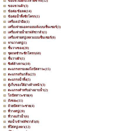
ขอแขวนฝักบัว/สายชำระ
(12)
ขอแขวนผ้า
(3)
ข้อต่อ/ข้อลด
(14)
ข้อต่อน้ำทิ้งชักโครก
(1)
เครื่องเป่ามือ
(1)
เครื่องจ่ายแอลกอฮอล์แบบเซ็นเซอร์
(3)
เครื่องจ่ายน้ำยาฟลัชวาล์ว
(1)
เครื่องจ่ายสบู่เหลวแบบเซ็นเซอร์
(0)
จานวางสบู่
(1)
ชั้นวางของ
(20)
ชุดกดชำระชักโครก
(60)
ชั้นวางผ้า
(1)
ซิงค์ล้างจาน
(10)
ตะแกรงกรองผงโถปัสสาวะ
(15)
ตะแกรงกันกลิ่น
(23)
ตะแกรงน้ำทิ้ง
(5)
ตู้เก็บของใต้อ่างล้างหน้า
(3)
ตะแกรงสำหรับอ่างอาบน้ำ
(2)
โถปัสสาวะชาย
(4)
ถังขยะ
(11)
ถ้วยปัสสาวะชาย
(4)
ที่วางสบู่
(20)
ที่วางแก้วน้ำ
(6)
ท่อน้ำเข้าฟลัชวาล์ว
(8)
ที่ใส่สบู่เหลว
(12)