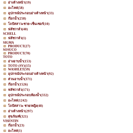
อ่างล้างหน้า
(19)
อะไหล่
(58)
อุปกรณ์ประกอบอ่างล้างหน้า
(33)
ก๊อกน้ำ
(258)
โถปัสสาวะชาย+เซ็นเซอร์
(10)
ฟลัชวาล์ว
(40)
SCHELL
ฟลัชวาล์ว
(1)
SIGMA
PRODUCT
(27)
SOSUCO
PRODUCT
(70)
TOTO
อ่างอาบน้ำ
(153)
TOTO (SV)
(15)
WASHLET
(59)
อุปกรณ์ประกอบอ่างล้างหน้า
(92)
ส่วนอาบน้ำ
(371)
ก๊อกน้ำ
(1526)
ฟลัชวาล์ว
(171)
อุปกรณ์ประกอบห้องน้ำ
(332)
อะไหล่
(1242)
โถปัสสาวะ ชาย/หญิง
(48)
อ่างล้างหน้า
(297)
สุขภัณฑ์
(321)
VISENTIN
ก๊อกน้ำ
(23)
อะไหล่
(1)