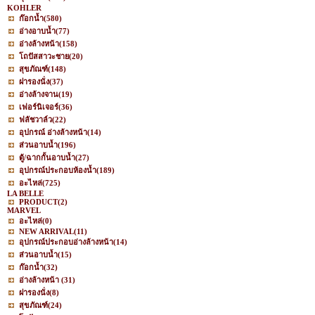
KOHLER
ก๊อกน้ำ
(580)
อ่างอาบน้ำ
(77)
อ่างล้างหน้า
(158)
โถปัสสาวะชาย
(20)
สุขภัณฑ์
(148)
ฝารองนั่ง
(37)
อ่างล้างจาน
(19)
เฟอร์นิเจอร์
(36)
ฟลัชวาล์ว
(22)
อุปกรณ์ อ่างล้างหน้า
(14)
ส่วนอาบน้ำ
(196)
ตู้/ฉากกั้นอาบน้ำ
(27)
อุปกรณ์ประกอบห้องน้ำ
(189)
อะไหล่
(725)
LA BELLE
PRODUCT
(2)
MARVEL
อะไหล่
(0)
NEW ARRIVAL
(11)
อุปกรณ์ประกอบอ่างล้างหน้า
(14)
ส่วนอาบน้ำ
(15)
ก๊อกน้ำ
(32)
อ่างล้างหน้า
(31)
ฝารองนั่ง
(8)
สุขภัณฑ์
(24)