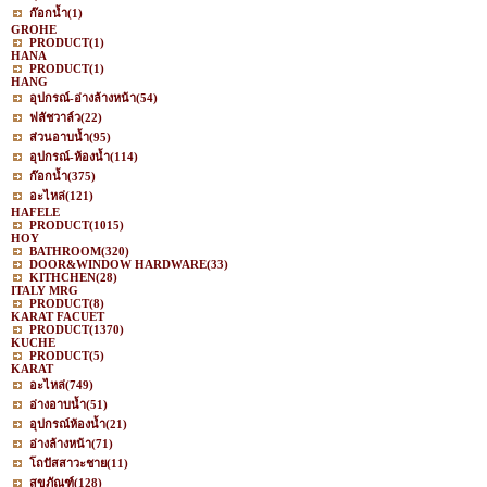
ก๊อกน้ำ
(1)
GROHE
PRODUCT
(1)
HANA
PRODUCT
(1)
HANG
อุปกรณ์-อ่างล้างหน้า
(54)
ฟลัชวาล์ว
(22)
ส่วนอาบน้ำ
(95)
อุปกรณ์-ห้องน้ำ
(114)
ก๊อกน้ำ
(375)
อะไหล่
(121)
HAFELE
PRODUCT
(1015)
HOY
BATHROOM
(320)
DOOR&WINDOW HARDWARE
(33)
KITHCHEN
(28)
ITALY MRG
PRODUCT
(8)
KARAT FACUET
PRODUCT
(1370)
KUCHE
PRODUCT
(5)
KARAT
อะไหล่
(749)
อ่างอาบน้ำ
(51)
อุปกรณ์ห้องน้ำ
(21)
อ่างล้างหน้า
(71)
โถปัสสาวะชาย
(11)
สุขภัณฑ์
(128)