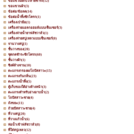
ขอแขวนฝักบัว/สายชำระ
(12)
ขอแขวนผ้า
(3)
ข้อต่อ/ข้อลด
(14)
ข้อต่อน้ำทิ้งชักโครก
(1)
เครื่องเป่ามือ
(1)
เครื่องจ่ายแอลกอฮอล์แบบเซ็นเซอร์
(3)
เครื่องจ่ายน้ำยาฟลัชวาล์ว
(1)
เครื่องจ่ายสบู่เหลวแบบเซ็นเซอร์
(0)
จานวางสบู่
(1)
ชั้นวางของ
(20)
ชุดกดชำระชักโครก
(60)
ชั้นวางผ้า
(1)
ซิงค์ล้างจาน
(10)
ตะแกรงกรองผงโถปัสสาวะ
(15)
ตะแกรงกันกลิ่น
(23)
ตะแกรงน้ำทิ้ง
(5)
ตู้เก็บของใต้อ่างล้างหน้า
(3)
ตะแกรงสำหรับอ่างอาบน้ำ
(2)
โถปัสสาวะชาย
(4)
ถังขยะ
(11)
ถ้วยปัสสาวะชาย
(4)
ที่วางสบู่
(20)
ที่วางแก้วน้ำ
(6)
ท่อน้ำเข้าฟลัชวาล์ว
(8)
ที่ใส่สบู่เหลว
(12)