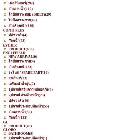
เฟอร์นิเจอร์
(292)
อ่างอาบน้ำ
(112)
โถปัสสาวะหญิง (BIDET)
(29)
โถปัสสาวะชาย
(60)
อ่างล้างหน้า
(416)
CONTI PLUS
ฟลัชวาล์ว
(4)
ก๊อกน้ำ
(23)
ESTHER
PRODUCT
(639)
ENGLEFIELD
NEW ARRIVAL
(0)
โถปัสสาวะชาย
(4)
อ่างล้างหน้า
(23)
อะไหล่ / SPARE PART
(16)
สุขภัณฑ์
(23)
เครื่องทำน้ำอุ่น
(7)
อุปกรณ์เสริมความปลอดภัย
(7)
อุปกรณ์ อ่างล้างหน้า
(25)
ฟลัชวาล์ว
(10)
อุปกรณ์ประกอบห้องน้ำ
(55)
ส่วนอาบน้ำ
(50)
ก๊อกน้ำ
(132)
GC
PRODUCT
(48)
GLOBO
BATHROOM
(9)
อุปกรณ์ประกอบห้องน้ำ
(1)