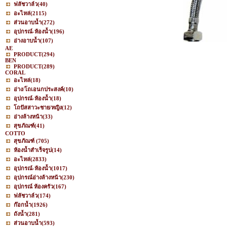
ฟลัชวาล์ว
(40)
อะไหล่
(2115)
ส่วนอาบน้ำ
(272)
อุปกรณ์-ห้องน้ำ
(196)
อ่างอาบน้ำ
(107)
AE
PRODUCT
(294)
BEN
PRODUCT
(289)
CORAL
อะไหล่
(18)
อ่าง/โถเอนกประสงค์
(10)
อุปกรณ์-ห้องน้ำ
(18)
โถปัสสาวะชาย/หญิง
(12)
อ่างล้างหน้า
(33)
สุขภัณฑ์
(41)
COTTO
สุขภัณฑ์
(705)
ห้องน้ำสำเร็จรูป
(14)
อะไหล่
(2833)
อุปกรณ์-ห้องน้ำ
(1017)
อุปกรณ์อ่างล้างหน้า
(230)
อุปกรณ์ ห้องครัว
(167)
ฟลัชวาล์ว
(174)
ก๊อกน้ำ
(1926)
ถังน้ำ
(281)
ส่วนอาบน้ำ
(593)