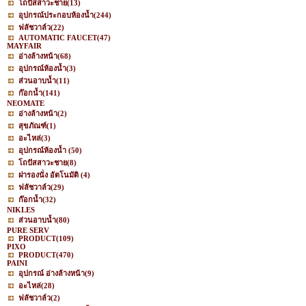
โถปัสสาวะชาย
(13)
อุปกรณ์ประกอบห้องน้ำ
(244)
ฟลัชวาล์ว
(22)
AUTOMATIC FAUCET
(47)
MAYFAIR
อ่างล้างหน้า
(68)
อุปกรณ์ห้องน้ำ
(3)
ส่วนอาบน้ำ
(11)
ก๊อกน้ำ
(141)
NEOMATE
อ่างล้างหน้า
(2)
สุขภัณฑ์
(1)
อะไหล่
(3)
อุปกรณ์ห้องน้ำ
(50)
โถปัสสาวะชาย
(8)
ฝารองนั่ง อัตโนมัติ
(4)
ฟลัชวาล์ว
(29)
ก๊อกน้ำ
(32)
NIKLES
ส่วนอาบน้ำ
(80)
PURE SERV
PRODUCT
(109)
PIXO
PRODUCT
(470)
PAINI
อุปกรณ์ อ่างล้างหน้า
(9)
อะไหล่
(28)
ฟลัชวาล์ว
(2)