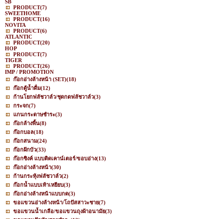
SB
PRODUCT
(7)
SWEETHOME
PRODUCT
(16)
NOVITA
PRODUCT
(6)
ATLANTIC
PRODUCT
(20)
HOP
PRODUCT
(7)
TIGER
PRODUCT
(26)
IMP / PROMOTION
ก๊อกอ่างล้างหน้า (SET)
(18)
ก๊อกตู้น้ำดื่ม
(12)
ก้านโยกฟลัชวาล์ว/ชุดกดฟลัชวาล์ว
(3)
กระจก
(7)
แกนกระดาษชำระ
(3)
ก๊อกล้างพื้น
(8)
ก๊อกบอล
(18)
ก๊อกสนาม
(24)
ก๊อกฝักบัว
(33)
ก๊อกซิงค์ แบบติดเคาน์เตอร์/ขอบอ่าง
(13)
ก๊อกอ่างล้างหน้า
(30)
ก้านกระทุ้งฟลัชวาล์ว
(2)
ก๊อกน้ำแบบเท้าเหยียบ
(3)
ก๊อกอ่างล้างหน้าแบบกด
(3)
ขอแขวนอ่างล้างหน้า/โถปัสสาวะชาย
(7)
ขอแขวนน้ำเกลือ/ขอแขวนถุงผ้าอนามัย
(3)