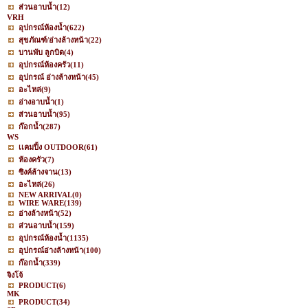
ส่วนอาบน้ำ
(12)
VRH
อุปกรณ์ห้องน้ำ
(622)
สุขภัณฑ์/อ่างล้างหน้า
(22)
บานพับ ลูกบิด
(4)
อุปกรณ์ห้องครัว
(11)
อุปกรณ์ อ่างล้างหน้า
(45)
อะไหล่
(9)
อ่างอาบน้ำ
(1)
ส่วนอาบน้ำ
(95)
ก๊อกน้ำ
(287)
WS
เเคมปิ้ง OUTDOOR
(61)
ห้องครัว
(7)
ซิงค์ล้างจาน
(13)
อะไหล่
(26)
NEW ARRIVAL
(0)
WIRE WARE
(139)
อ่างล้างหน้า
(52)
ส่วนอาบน้ำ
(159)
อุปกรณ์ห้องน้ำ
(1135)
อุปกรณ์อ่างล้างหน้า
(100)
ก๊อกน้ำ
(339)
จิงโจ้
PRODUCT
(6)
MK
PRODUCT
(34)