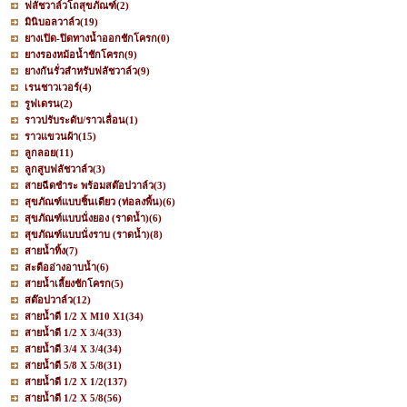
ฟลัชวาล์วโถสุขภัณฑ์
(2)
มินิบอลวาล์ว
(19)
ยางเปิด-ปิดทางน้ำออกชักโครก
(0)
ยางรองหม้อน้ำชักโครก
(9)
ยางกันรั่วสำหรับฟลัชวาล์ว
(9)
เรนชาวเวอร์
(4)
รูฟเดรน
(2)
ราวปรับระดับ/ราวเลื่อน
(1)
ราวแขวนผ้า
(15)
ลูกลอย
(11)
ลูกสูบฟลัชวาล์ว
(3)
สายฉีดชำระ พร้อมสต๊อปวาล์ว
(3)
สุขภัณฑ์แบบชิ้นเดียว (ท่อลงพื้น)
(6)
สุขภัณฑ์แบบนั่งยอง (ราดน้ำ)
(6)
สุขภัณฑ์แบบนั่งราบ (ราดน้ำ)
(8)
สายน้ำทิ้ง
(7)
สะดืออ่างอาบน้ำ
(6)
สายน้ำเลี้ยงชักโครก
(5)
สต๊อปวาล์ว
(12)
สายน้ำดี 1/2 X M10 X1
(34)
สายน้ำดี 1/2 X 3/4
(33)
สายน้ำดี 3/4 X 3/4
(34)
สายน้ำดี 5/8 X 5/8
(31)
สายน้ำดี 1/2 X 1/2
(137)
สายน้ำดี 1/2 X 5/8
(56)