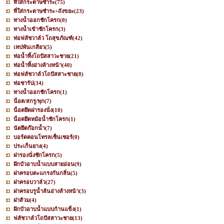
ที่ใส่กระดาษชำระ
(75)
ที่ใส่กระดาษชำระ+ถังขยะ
(23)
ทางน้ำออกชักโครก
(0)
ทางน้ำเข้าชักโครก
(3)
ท่อฟลัชวาล์ว โถสุขภัณฑ์
(42)
เทปพันเกลียว
(5)
ท่อน้ำทิ้งโถปัสสาวะชาย
(21)
ท่อน้ำทิ้งอ่างล้างหน้า
(40)
ท่อฟลัชวาล์วโถปัสสาะชาย
(8)
ท่อชาร์ป
(34)
ทางน้ำออกชักโครก
(1)
น็อต/สกรู/พุก
(7)
น็อตยึดฝารองนั่ง
(10)
น็อตยึดหม้อน้ำชักโครก
(1)
นัตยึดก๊อกน้ำ
(7)
บอร์ดคอนโทรลเซ็นเซอร์
(0)
ประเก็นยาง
(4)
ฝารองนั่งชักโครก
(5)
ฝักบัวอาบน้ำแบบสายอ่อน
(9)
ฝาครอบตะแกรงกันกลิ่น
(5)
ฝาครอบวาล์ว
(27)
ฝาครอบรูน้ำล้นอ่างล้างหน้า
(3)
ฝาส้วม
(4)
ฝักบัวอาบน้ำแบบก้านแข็ง
(1)
ฟลัชวาล์วโถปัสสาวะชาย
(13)