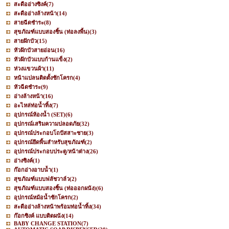
สะดืออ่างซิงค์
(7)
สะดืออ่างล้างหน้า
(14)
สายฉีดชำระ
(8)
สุขภัณฑ์แบบสองชิ้น (ท่อลงพื้น)
(3)
สายฝักบัว
(15)
หัวฝักบัวสายอ่อน
(16)
หัวฝักบัวแบบก้านแข็ง
(2)
ห่วงแขวนผ้า
(11)
หน้าแปลนติดตั้งชักโครก
(4)
หัวฉีดชำระ
(9)
อ่างล้างหน้า
(16)
อะไหล่ท่อน้ำทิ้ง
(7)
อุปกรณ์ห้องน้ำ (SET)
(6)
อุปกรณ์เสริมความปลอดภัย
(32)
อุปกรณ์ประกอบโถปัสสาะชาย
(3)
อุปกรณ์ยึดพื้นสำหรับสุขภัณฑ์
(2)
อุปกรณ์ประกอบประตู/หน้าต่าง
(26)
อ่างซิงค์
(1)
ก๊อกอ่างอาบน้ำ
(1)
สุขภัณฑ์แบบฟลัชวาล์ว
(2)
สุขภัณฑ์แบบสองชิ้น (ท่อออกผนัง)
(6)
อุปกรณ์หม้อน้ำชักโครก
(2)
สะดืออ่างล้างหน้าพร้อมท่อน้ำทิ้ง
(34)
ก๊อกซิงค์ แบบติดผนัง
(14)
BABY CHANGE STATION
(7)