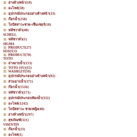
อ่างล้างหน้า
(19)
อะไหล่
(58)
อุปกรณ์ประกอบอ่างล้างหน้า
(33)
ก๊อกน้ำ
(258)
โถปัสสาวะชาย+เซ็นเซอร์
(10)
ฟลัชวาล์ว
(40)
SCHELL
ฟลัชวาล์ว
(1)
SIGMA
PRODUCT
(27)
SOSUCO
PRODUCT
(70)
TOTO
อ่างอาบน้ำ
(153)
TOTO (SV)
(15)
WASHLET
(59)
อุปกรณ์ประกอบอ่างล้างหน้า
(92)
ส่วนอาบน้ำ
(371)
ก๊อกน้ำ
(1526)
ฟลัชวาล์ว
(171)
อุปกรณ์ประกอบห้องน้ำ
(332)
อะไหล่
(1242)
โถปัสสาวะ ชาย/หญิง
(48)
อ่างล้างหน้า
(297)
สุขภัณฑ์
(321)
VISENTIN
ก๊อกน้ำ
(23)
อะไหล่
(1)