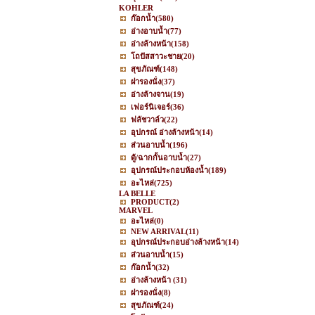
KOHLER
ก๊อกน้ำ
(580)
อ่างอาบน้ำ
(77)
อ่างล้างหน้า
(158)
โถปัสสาวะชาย
(20)
สุขภัณฑ์
(148)
ฝารองนั่ง
(37)
อ่างล้างจาน
(19)
เฟอร์นิเจอร์
(36)
ฟลัชวาล์ว
(22)
อุปกรณ์ อ่างล้างหน้า
(14)
ส่วนอาบน้ำ
(196)
ตู้/ฉากกั้นอาบน้ำ
(27)
อุปกรณ์ประกอบห้องน้ำ
(189)
อะไหล่
(725)
LA BELLE
PRODUCT
(2)
MARVEL
อะไหล่
(0)
NEW ARRIVAL
(11)
อุปกรณ์ประกอบอ่างล้างหน้า
(14)
ส่วนอาบน้ำ
(15)
ก๊อกน้ำ
(32)
อ่างล้างหน้า
(31)
ฝารองนั่ง
(8)
สุขภัณฑ์
(24)