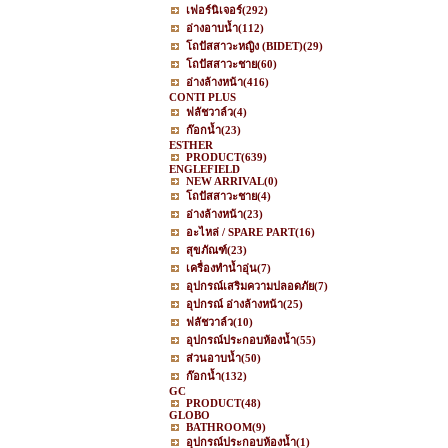
เฟอร์นิเจอร์
(292)
อ่างอาบน้ำ
(112)
โถปัสสาวะหญิง (BIDET)
(29)
โถปัสสาวะชาย
(60)
อ่างล้างหน้า
(416)
CONTI PLUS
ฟลัชวาล์ว
(4)
ก๊อกน้ำ
(23)
ESTHER
PRODUCT
(639)
ENGLEFIELD
NEW ARRIVAL
(0)
โถปัสสาวะชาย
(4)
อ่างล้างหน้า
(23)
อะไหล่ / SPARE PART
(16)
สุขภัณฑ์
(23)
เครื่องทำน้ำอุ่น
(7)
อุปกรณ์เสริมความปลอดภัย
(7)
อุปกรณ์ อ่างล้างหน้า
(25)
ฟลัชวาล์ว
(10)
อุปกรณ์ประกอบห้องน้ำ
(55)
ส่วนอาบน้ำ
(50)
ก๊อกน้ำ
(132)
GC
PRODUCT
(48)
GLOBO
BATHROOM
(9)
อุปกรณ์ประกอบห้องน้ำ
(1)