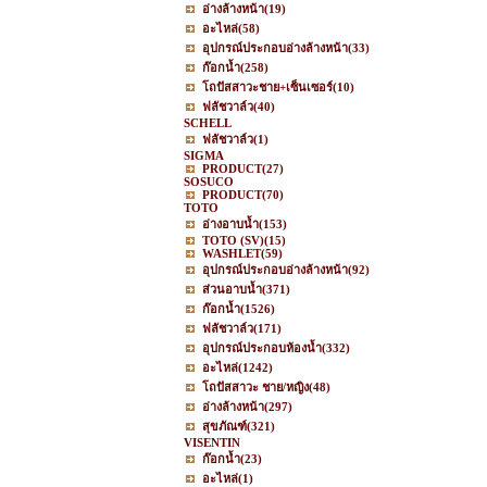
อ่างล้างหน้า
(19)
อะไหล่
(58)
อุปกรณ์ประกอบอ่างล้างหน้า
(33)
ก๊อกน้ำ
(258)
โถปัสสาวะชาย+เซ็นเซอร์
(10)
ฟลัชวาล์ว
(40)
SCHELL
ฟลัชวาล์ว
(1)
SIGMA
PRODUCT
(27)
SOSUCO
PRODUCT
(70)
TOTO
อ่างอาบน้ำ
(153)
TOTO (SV)
(15)
WASHLET
(59)
อุปกรณ์ประกอบอ่างล้างหน้า
(92)
ส่วนอาบน้ำ
(371)
ก๊อกน้ำ
(1526)
ฟลัชวาล์ว
(171)
อุปกรณ์ประกอบห้องน้ำ
(332)
อะไหล่
(1242)
โถปัสสาวะ ชาย/หญิง
(48)
อ่างล้างหน้า
(297)
สุขภัณฑ์
(321)
VISENTIN
ก๊อกน้ำ
(23)
อะไหล่
(1)