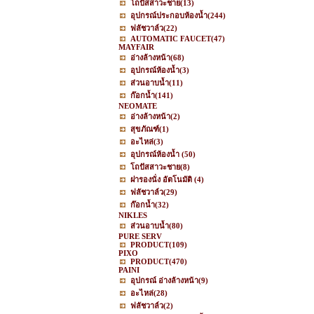
โถปัสสาวะชาย
(13)
อุปกรณ์ประกอบห้องน้ำ
(244)
ฟลัชวาล์ว
(22)
AUTOMATIC FAUCET
(47)
MAYFAIR
อ่างล้างหน้า
(68)
อุปกรณ์ห้องน้ำ
(3)
ส่วนอาบน้ำ
(11)
ก๊อกน้ำ
(141)
NEOMATE
อ่างล้างหน้า
(2)
สุขภัณฑ์
(1)
อะไหล่
(3)
อุปกรณ์ห้องน้ำ
(50)
โถปัสสาวะชาย
(8)
ฝารองนั่ง อัตโนมัติ
(4)
ฟลัชวาล์ว
(29)
ก๊อกน้ำ
(32)
NIKLES
ส่วนอาบน้ำ
(80)
PURE SERV
PRODUCT
(109)
PIXO
PRODUCT
(470)
PAINI
อุปกรณ์ อ่างล้างหน้า
(9)
อะไหล่
(28)
ฟลัชวาล์ว
(2)