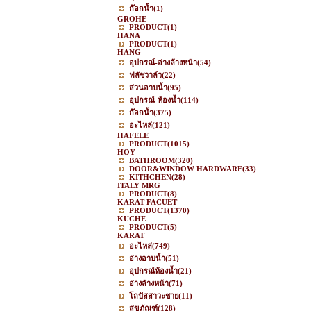
ก๊อกน้ำ
(1)
GROHE
PRODUCT
(1)
HANA
PRODUCT
(1)
HANG
อุปกรณ์-อ่างล้างหน้า
(54)
ฟลัชวาล์ว
(22)
ส่วนอาบน้ำ
(95)
อุปกรณ์-ห้องน้ำ
(114)
ก๊อกน้ำ
(375)
อะไหล่
(121)
HAFELE
PRODUCT
(1015)
HOY
BATHROOM
(320)
DOOR&WINDOW HARDWARE
(33)
KITHCHEN
(28)
ITALY MRG
PRODUCT
(8)
KARAT FACUET
PRODUCT
(1370)
KUCHE
PRODUCT
(5)
KARAT
อะไหล่
(749)
อ่างอาบน้ำ
(51)
อุปกรณ์ห้องน้ำ
(21)
อ่างล้างหน้า
(71)
โถปัสสาวะชาย
(11)
สุขภัณฑ์
(128)