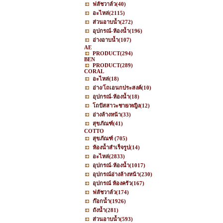
ฟลัชวาล์ว
(40)
อะไหล่
(2115)
ส่วนอาบน้ำ
(272)
อุปกรณ์-ห้องน้ำ
(196)
อ่างอาบน้ำ
(107)
AE
PRODUCT
(294)
BEN
PRODUCT
(289)
CORAL
อะไหล่
(18)
อ่าง/โถเอนกประสงค์
(10)
อุปกรณ์-ห้องน้ำ
(18)
โถปัสสาวะชาย/หญิง
(12)
อ่างล้างหน้า
(33)
สุขภัณฑ์
(41)
COTTO
สุขภัณฑ์
(705)
ห้องน้ำสำเร็จรูป
(14)
อะไหล่
(2833)
อุปกรณ์-ห้องน้ำ
(1017)
อุปกรณ์อ่างล้างหน้า
(230)
อุปกรณ์ ห้องครัว
(167)
ฟลัชวาล์ว
(174)
ก๊อกน้ำ
(1926)
ถังน้ำ
(281)
ส่วนอาบน้ำ
(593)