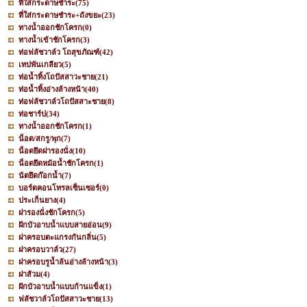
ที่ใส่กระดาษชำระ
(75)
ที่ใส่กระดาษชำระ+ถังขยะ
(23)
ทางน้ำออกชักโครก
(0)
ทางน้ำเข้าชักโครก
(3)
ท่อฟลัชวาล์ว โถสุขภัณฑ์
(42)
เทปพันเกลียว
(5)
ท่อน้ำทิ้งโถปัสสาวะชาย
(21)
ท่อน้ำทิ้งอ่างล้างหน้า
(40)
ท่อฟลัชวาล์วโถปัสสาะชาย
(8)
ท่อชาร์ป
(34)
ทางน้ำออกชักโครก
(1)
น็อต/สกรู/พุก
(7)
น็อตยึดฝารองนั่ง
(10)
น็อตยึดหม้อน้ำชักโครก
(1)
นัตยึดก๊อกน้ำ
(7)
บอร์ดคอนโทรลเซ็นเซอร์
(0)
ประเก็นยาง
(4)
ฝารองนั่งชักโครก
(5)
ฝักบัวอาบน้ำแบบสายอ่อน
(9)
ฝาครอบตะแกรงกันกลิ่น
(5)
ฝาครอบวาล์ว
(27)
ฝาครอบรูน้ำล้นอ่างล้างหน้า
(3)
ฝาส้วม
(4)
ฝักบัวอาบน้ำแบบก้านแข็ง
(1)
ฟลัชวาล์วโถปัสสาวะชาย
(13)