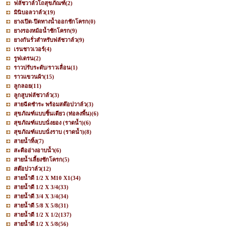
ฟลัชวาล์วโถสุขภัณฑ์
(2)
มินิบอลวาล์ว
(19)
ยางเปิด-ปิดทางน้ำออกชักโครก
(0)
ยางรองหม้อน้ำชักโครก
(9)
ยางกันรั่วสำหรับฟลัชวาล์ว
(9)
เรนชาวเวอร์
(4)
รูฟเดรน
(2)
ราวปรับระดับ/ราวเลื่อน
(1)
ราวแขวนผ้า
(15)
ลูกลอย
(11)
ลูกสูบฟลัชวาล์ว
(3)
สายฉีดชำระ พร้อมสต๊อปวาล์ว
(3)
สุขภัณฑ์แบบชิ้นเดียว (ท่อลงพื้น)
(6)
สุขภัณฑ์แบบนั่งยอง (ราดน้ำ)
(6)
สุขภัณฑ์แบบนั่งราบ (ราดน้ำ)
(8)
สายน้ำทิ้ง
(7)
สะดืออ่างอาบน้ำ
(6)
สายน้ำเลี้ยงชักโครก
(5)
สต๊อปวาล์ว
(12)
สายน้ำดี 1/2 X M10 X1
(34)
สายน้ำดี 1/2 X 3/4
(33)
สายน้ำดี 3/4 X 3/4
(34)
สายน้ำดี 5/8 X 5/8
(31)
สายน้ำดี 1/2 X 1/2
(137)
สายน้ำดี 1/2 X 5/8
(56)