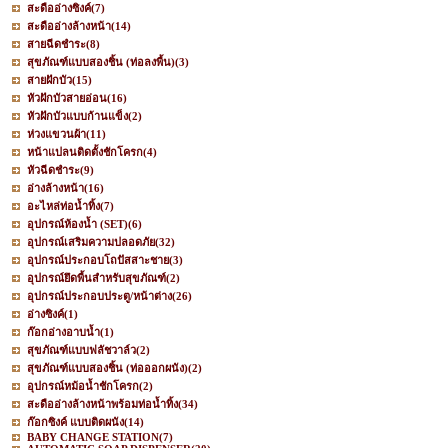
สะดืออ่างซิงค์
(7)
สะดืออ่างล้างหน้า
(14)
สายฉีดชำระ
(8)
สุขภัณฑ์แบบสองชิ้น (ท่อลงพื้น)
(3)
สายฝักบัว
(15)
หัวฝักบัวสายอ่อน
(16)
หัวฝักบัวแบบก้านแข็ง
(2)
ห่วงแขวนผ้า
(11)
หน้าแปลนติดตั้งชักโครก
(4)
หัวฉีดชำระ
(9)
อ่างล้างหน้า
(16)
อะไหล่ท่อน้ำทิ้ง
(7)
อุปกรณ์ห้องน้ำ (SET)
(6)
อุปกรณ์เสริมความปลอดภัย
(32)
อุปกรณ์ประกอบโถปัสสาะชาย
(3)
อุปกรณ์ยึดพื้นสำหรับสุขภัณฑ์
(2)
อุปกรณ์ประกอบประตู/หน้าต่าง
(26)
อ่างซิงค์
(1)
ก๊อกอ่างอาบน้ำ
(1)
สุขภัณฑ์แบบฟลัชวาล์ว
(2)
สุขภัณฑ์แบบสองชิ้น (ท่อออกผนัง)
(2)
อุปกรณ์หม้อน้ำชักโครก
(2)
สะดืออ่างล้างหน้าพร้อมท่อน้ำทิ้ง
(34)
ก๊อกซิงค์ แบบติดผนัง
(14)
BABY CHANGE STATION
(7)