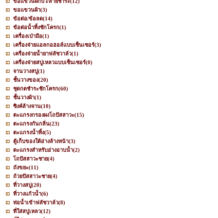
ขอแขวนฝักบัว/สายชำระ
(12)
ขอแขวนผ้า
(3)
ข้อต่อ/ข้อลด
(14)
ข้อต่อน้ำทิ้งชักโครก
(1)
เครื่องเป่ามือ
(1)
เครื่องจ่ายแอลกอฮอล์แบบเซ็นเซอร์
(3)
เครื่องจ่ายน้ำยาฟลัชวาล์ว
(1)
เครื่องจ่ายสบู่เหลวแบบเซ็นเซอร์
(0)
จานวางสบู่
(1)
ชั้นวางของ
(20)
ชุดกดชำระชักโครก
(60)
ชั้นวางผ้า
(1)
ซิงค์ล้างจาน
(10)
ตะแกรงกรองผงโถปัสสาวะ
(15)
ตะแกรงกันกลิ่น
(23)
ตะแกรงน้ำทิ้ง
(5)
ตู้เก็บของใต้อ่างล้างหน้า
(3)
ตะแกรงสำหรับอ่างอาบน้ำ
(2)
โถปัสสาวะชาย
(4)
ถังขยะ
(11)
ถ้วยปัสสาวะชาย
(4)
ที่วางสบู่
(20)
ที่วางแก้วน้ำ
(6)
ท่อน้ำเข้าฟลัชวาล์ว
(8)
ที่ใส่สบู่เหลว
(12)