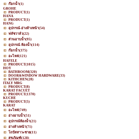
ก๊อกน้ำ
(1)
GROHE
PRODUCT
(1)
HANA
PRODUCT
(1)
HANG
อุปกรณ์-อ่างล้างหน้า
(54)
ฟลัชวาล์ว
(22)
ส่วนอาบน้ำ
(95)
อุปกรณ์-ห้องน้ำ
(114)
ก๊อกน้ำ
(375)
อะไหล่
(121)
HAFELE
PRODUCT
(1015)
HOY
BATHROOM
(320)
DOOR&WINDOW HARDWARE
(33)
KITHCHEN
(28)
ITALY MRG
PRODUCT
(8)
KARAT FACUET
PRODUCT
(1370)
KUCHE
PRODUCT
(5)
KARAT
อะไหล่
(749)
อ่างอาบน้ำ
(51)
อุปกรณ์ห้องน้ำ
(21)
อ่างล้างหน้า
(71)
โถปัสสาวะชาย
(11)
สุขภัณฑ์
(128)