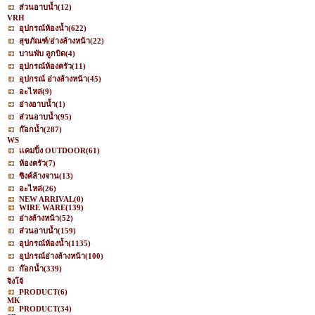
ส่วนอาบน้ำ
(12)
VRH
อุปกรณ์ห้องน้ำ
(622)
สุขภัณฑ์/อ่างล้างหน้า
(22)
บานพับ ลูกบิด
(4)
อุปกรณ์ห้องครัว
(11)
อุปกรณ์ อ่างล้างหน้า
(45)
อะไหล่
(9)
อ่างอาบน้ำ
(1)
ส่วนอาบน้ำ
(95)
ก๊อกน้ำ
(287)
WS
เเคมปิ้ง OUTDOOR
(61)
ห้องครัว
(7)
ซิงค์ล้างจาน
(13)
อะไหล่
(26)
NEW ARRIVAL
(0)
WIRE WARE
(139)
อ่างล้างหน้า
(52)
ส่วนอาบน้ำ
(159)
อุปกรณ์ห้องน้ำ
(1135)
อุปกรณ์อ่างล้างหน้า
(100)
ก๊อกน้ำ
(339)
จิงโจ้
PRODUCT
(6)
MK
PRODUCT
(34)