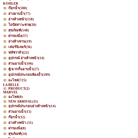
KOHLER
ก๊อกน้ำ
(580)
อ่างอาบน้ำ
(77)
อ่างล้างหน้า
(158)
โถปัสสาวะชาย
(20)
สุขภัณฑ์
(148)
ฝารองนั่ง
(37)
อ่างล้างจาน
(19)
เฟอร์นิเจอร์
(36)
ฟลัชวาล์ว
(22)
อุปกรณ์ อ่างล้างหน้า
(14)
ส่วนอาบน้ำ
(196)
ตู้/ฉากกั้นอาบน้ำ
(27)
อุปกรณ์ประกอบห้องน้ำ
(189)
อะไหล่
(725)
LA BELLE
PRODUCT
(2)
MARVEL
อะไหล่
(0)
NEW ARRIVAL
(11)
อุปกรณ์ประกอบอ่างล้างหน้า
(14)
ส่วนอาบน้ำ
(15)
ก๊อกน้ำ
(32)
อ่างล้างหน้า
(31)
ฝารองนั่ง
(8)
สุขภัณฑ์
(24)