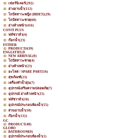
เฟอร์นิเจอร์
(292)
อ่างอาบน้ำ
(112)
โถปัสสาวะหญิง (BIDET)
(29)
โถปัสสาวะชาย
(60)
อ่างล้างหน้า
(416)
CONTI PLUS
ฟลัชวาล์ว
(4)
ก๊อกน้ำ
(23)
ESTHER
PRODUCT
(639)
ENGLEFIELD
NEW ARRIVAL
(0)
โถปัสสาวะชาย
(4)
อ่างล้างหน้า
(23)
อะไหล่ / SPARE PART
(16)
สุขภัณฑ์
(23)
เครื่องทำน้ำอุ่น
(7)
อุปกรณ์เสริมความปลอดภัย
(7)
อุปกรณ์ อ่างล้างหน้า
(25)
ฟลัชวาล์ว
(10)
อุปกรณ์ประกอบห้องน้ำ
(55)
ส่วนอาบน้ำ
(50)
ก๊อกน้ำ
(132)
GC
PRODUCT
(48)
GLOBO
BATHROOM
(9)
อุปกรณ์ประกอบห้องน้ำ
(1)