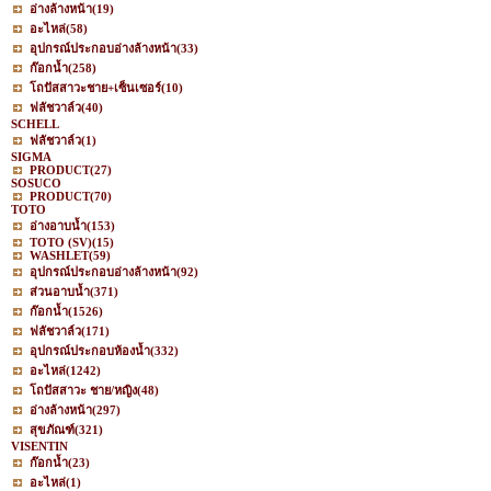
อ่างล้างหน้า
(19)
อะไหล่
(58)
อุปกรณ์ประกอบอ่างล้างหน้า
(33)
ก๊อกน้ำ
(258)
โถปัสสาวะชาย+เซ็นเซอร์
(10)
ฟลัชวาล์ว
(40)
SCHELL
ฟลัชวาล์ว
(1)
SIGMA
PRODUCT
(27)
SOSUCO
PRODUCT
(70)
TOTO
อ่างอาบน้ำ
(153)
TOTO (SV)
(15)
WASHLET
(59)
อุปกรณ์ประกอบอ่างล้างหน้า
(92)
ส่วนอาบน้ำ
(371)
ก๊อกน้ำ
(1526)
ฟลัชวาล์ว
(171)
อุปกรณ์ประกอบห้องน้ำ
(332)
อะไหล่
(1242)
โถปัสสาวะ ชาย/หญิง
(48)
อ่างล้างหน้า
(297)
สุขภัณฑ์
(321)
VISENTIN
ก๊อกน้ำ
(23)
อะไหล่
(1)