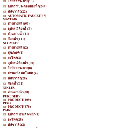
โถปัสสาวะชาย
(13)
อุปกรณ์ประกอบห้องน้ำ
(244)
ฟลัชวาล์ว
(22)
AUTOMATIC FAUCET
(47)
MAYFAIR
อ่างล้างหน้า
(68)
อุปกรณ์ห้องน้ำ
(3)
ส่วนอาบน้ำ
(11)
ก๊อกน้ำ
(141)
NEOMATE
อ่างล้างหน้า
(2)
สุขภัณฑ์
(1)
อะไหล่
(3)
อุปกรณ์ห้องน้ำ
(50)
โถปัสสาวะชาย
(8)
ฝารองนั่ง อัตโนมัติ
(4)
ฟลัชวาล์ว
(29)
ก๊อกน้ำ
(32)
NIKLES
ส่วนอาบน้ำ
(80)
PURE SERV
PRODUCT
(109)
PIXO
PRODUCT
(470)
PAINI
อุปกรณ์ อ่างล้างหน้า
(9)
อะไหล่
(28)
ฟลัชวาล์ว
(2)