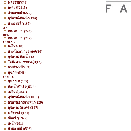
ฟลัชวาล์ว
(40)
อะไหล่
(2115)
ส่วนอาบน้ำ
(272)
อุปกรณ์-ห้องน้ำ
(196)
อ่างอาบน้ำ
(107)
AE
PRODUCT
(294)
BEN
PRODUCT
(289)
CORAL
อะไหล่
(18)
อ่าง/โถเอนกประสงค์
(10)
อุปกรณ์-ห้องน้ำ
(18)
โถปัสสาวะชาย/หญิง
(12)
อ่างล้างหน้า
(33)
สุขภัณฑ์
(41)
COTTO
สุขภัณฑ์
(705)
ห้องน้ำสำเร็จรูป
(14)
อะไหล่
(2833)
อุปกรณ์-ห้องน้ำ
(1017)
อุปกรณ์อ่างล้างหน้า
(229)
อุปกรณ์ ห้องครัว
(167)
ฟลัชวาล์ว
(174)
ก๊อกน้ำ
(1926)
ถังน้ำ
(281)
ส่วนอาบน้ำ
(593)