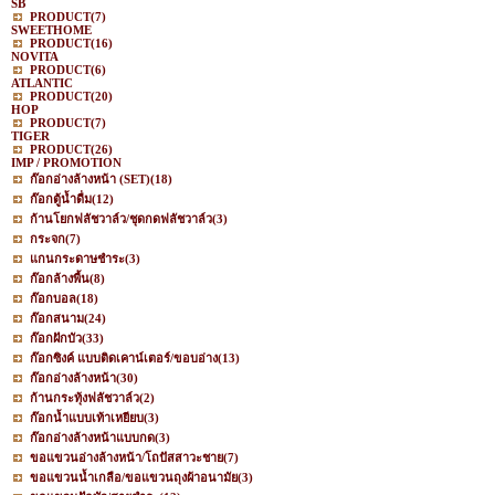
SB
PRODUCT
(7)
SWEETHOME
PRODUCT
(16)
NOVITA
PRODUCT
(6)
ATLANTIC
PRODUCT
(20)
HOP
PRODUCT
(7)
TIGER
PRODUCT
(26)
IMP / PROMOTION
ก๊อกอ่างล้างหน้า (SET)
(18)
ก๊อกตู้น้ำดื่ม
(12)
ก้านโยกฟลัชวาล์ว/ชุดกดฟลัชวาล์ว
(3)
กระจก
(7)
แกนกระดาษชำระ
(3)
ก๊อกล้างพื้น
(8)
ก๊อกบอล
(18)
ก๊อกสนาม
(24)
ก๊อกฝักบัว
(33)
ก๊อกซิงค์ แบบติดเคาน์เตอร์/ขอบอ่าง
(13)
ก๊อกอ่างล้างหน้า
(30)
ก้านกระทุ้งฟลัชวาล์ว
(2)
ก๊อกน้ำแบบเท้าเหยียบ
(3)
ก๊อกอ่างล้างหน้าแบบกด
(3)
ขอแขวนอ่างล้างหน้า/โถปัสสาวะชาย
(7)
ขอแขวนน้ำเกลือ/ขอแขวนถุงผ้าอนามัย
(3)