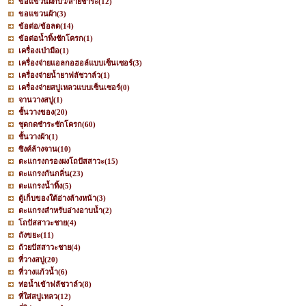
ขอแขวนฝักบัว/สายชำระ
(12)
ขอแขวนผ้า
(3)
ข้อต่อ/ข้อลด
(14)
ข้อต่อน้ำทิ้งชักโครก
(1)
เครื่องเป่ามือ
(1)
เครื่องจ่ายแอลกอฮอล์แบบเซ็นเซอร์
(3)
เครื่องจ่ายน้ำยาฟลัชวาล์ว
(1)
เครื่องจ่ายสบู่เหลวแบบเซ็นเซอร์
(0)
จานวางสบู่
(1)
ชั้นวางของ
(20)
ชุดกดชำระชักโครก
(60)
ชั้นวางผ้า
(1)
ซิงค์ล้างจาน
(10)
ตะแกรงกรองผงโถปัสสาวะ
(15)
ตะแกรงกันกลิ่น
(23)
ตะแกรงน้ำทิ้ง
(5)
ตู้เก็บของใต้อ่างล้างหน้า
(3)
ตะแกรงสำหรับอ่างอาบน้ำ
(2)
โถปัสสาวะชาย
(4)
ถังขยะ
(11)
ถ้วยปัสสาวะชาย
(4)
ที่วางสบู่
(20)
ที่วางแก้วน้ำ
(6)
ท่อน้ำเข้าฟลัชวาล์ว
(8)
ที่ใส่สบู่เหลว
(12)