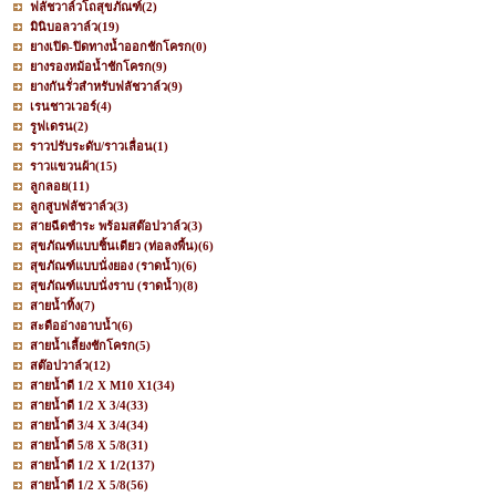
ฟลัชวาล์วโถสุขภัณฑ์
(2)
มินิบอลวาล์ว
(19)
ยางเปิด-ปิดทางน้ำออกชักโครก
(0)
ยางรองหม้อน้ำชักโครก
(9)
ยางกันรั่วสำหรับฟลัชวาล์ว
(9)
เรนชาวเวอร์
(4)
รูฟเดรน
(2)
ราวปรับระดับ/ราวเลื่อน
(1)
ราวแขวนผ้า
(15)
ลูกลอย
(11)
ลูกสูบฟลัชวาล์ว
(3)
สายฉีดชำระ พร้อมสต๊อปวาล์ว
(3)
สุขภัณฑ์แบบชิ้นเดียว (ท่อลงพื้น)
(6)
สุขภัณฑ์แบบนั่งยอง (ราดน้ำ)
(6)
สุขภัณฑ์แบบนั่งราบ (ราดน้ำ)
(8)
สายน้ำทิ้ง
(7)
สะดืออ่างอาบน้ำ
(6)
สายน้ำเลี้ยงชักโครก
(5)
สต๊อปวาล์ว
(12)
สายน้ำดี 1/2 X M10 X1
(34)
สายน้ำดี 1/2 X 3/4
(33)
สายน้ำดี 3/4 X 3/4
(34)
สายน้ำดี 5/8 X 5/8
(31)
สายน้ำดี 1/2 X 1/2
(137)
สายน้ำดี 1/2 X 5/8
(56)