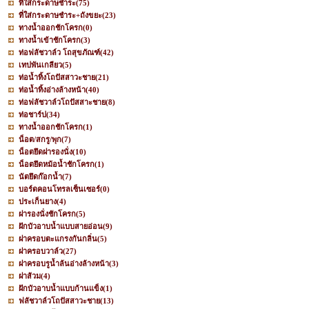
ที่ใส่กระดาษชำระ
(75)
ที่ใส่กระดาษชำระ+ถังขยะ
(23)
ทางน้ำออกชักโครก
(0)
ทางน้ำเข้าชักโครก
(3)
ท่อฟลัชวาล์ว โถสุขภัณฑ์
(42)
เทปพันเกลียว
(5)
ท่อน้ำทิ้งโถปัสสาวะชาย
(21)
ท่อน้ำทิ้งอ่างล้างหน้า
(40)
ท่อฟลัชวาล์วโถปัสสาะชาย
(8)
ท่อชาร์ป
(34)
ทางน้ำออกชักโครก
(1)
น็อต/สกรู/พุก
(7)
น็อตยึดฝารองนั่ง
(10)
น็อตยึดหม้อน้ำชักโครก
(1)
นัตยึดก๊อกน้ำ
(7)
บอร์ดคอนโทรลเซ็นเซอร์
(0)
ประเก็นยาง
(4)
ฝารองนั่งชักโครก
(5)
ฝักบัวอาบน้ำแบบสายอ่อน
(9)
ฝาครอบตะแกรงกันกลิ่น
(5)
ฝาครอบวาล์ว
(27)
ฝาครอบรูน้ำล้นอ่างล้างหน้า
(3)
ฝาส้วม
(4)
ฝักบัวอาบน้ำแบบก้านแข็ง
(1)
ฟลัชวาล์วโถปัสสาวะชาย
(13)