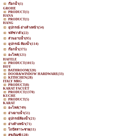
ก๊อกน้ำ
(1)
GROHE
PRODUCT
(1)
HANA
PRODUCT
(1)
HANG
อุปกรณ์-อ่างล้างหน้า
(54)
ฟลัชวาล์ว
(22)
ส่วนอาบน้ำ
(95)
อุปกรณ์-ห้องน้ำ
(114)
ก๊อกน้ำ
(375)
อะไหล่
(121)
HAFELE
PRODUCT
(1015)
HOY
BATHROOM
(320)
DOOR&WINDOW HARDWARE
(33)
KITHCHEN
(28)
ITALY MRG
PRODUCT
(8)
KARAT FACUET
PRODUCT
(1370)
KUCHE
PRODUCT
(5)
KARAT
อะไหล่
(749)
อ่างอาบน้ำ
(51)
อุปกรณ์ห้องน้ำ
(21)
อ่างล้างหน้า
(71)
โถปัสสาวะชาย
(11)
สุขภัณฑ์
(128)