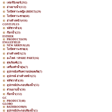
เฟอร์นิเจอร์
(292)
อ่างอาบน้ำ
(112)
โถปัสสาวะหญิง (BIDET)
(29)
โถปัสสาวะชาย
(60)
อ่างล้างหน้า
(416)
CONTI PLUS
ฟลัชวาล์ว
(4)
ก๊อกน้ำ
(23)
ESTHER
PRODUCT
(639)
ENGLEFIELD
NEW ARRIVAL
(0)
โถปัสสาวะชาย
(4)
อ่างล้างหน้า
(23)
อะไหล่ / SPARE PART
(16)
สุขภัณฑ์
(23)
เครื่องทำน้ำอุ่น
(7)
อุปกรณ์เสริมความปลอดภัย
(7)
อุปกรณ์ อ่างล้างหน้า
(25)
ฟลัชวาล์ว
(10)
อุปกรณ์ประกอบห้องน้ำ
(55)
ส่วนอาบน้ำ
(50)
ก๊อกน้ำ
(132)
GC
PRODUCT
(48)
GLOBO
BATHROOM
(9)
อุปกรณ์ประกอบห้องน้ำ
(1)