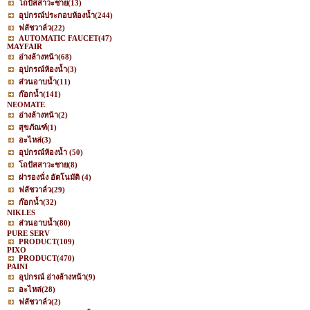
โถปัสสาวะชาย
(13)
อุปกรณ์ประกอบห้องน้ำ
(244)
ฟลัชวาล์ว
(22)
AUTOMATIC FAUCET
(47)
MAYFAIR
อ่างล้างหน้า
(68)
อุปกรณ์ห้องน้ำ
(3)
ส่วนอาบน้ำ
(11)
ก๊อกน้ำ
(141)
NEOMATE
อ่างล้างหน้า
(2)
สุขภัณฑ์
(1)
อะไหล่
(3)
อุปกรณ์ห้องน้ำ
(50)
โถปัสสาวะชาย
(8)
ฝารองนั่ง อัตโนมัติ
(4)
ฟลัชวาล์ว
(29)
ก๊อกน้ำ
(32)
NIKLES
ส่วนอาบน้ำ
(80)
PURE SERV
PRODUCT
(109)
PIXO
PRODUCT
(470)
PAINI
อุปกรณ์ อ่างล้างหน้า
(9)
อะไหล่
(28)
ฟลัชวาล์ว
(2)