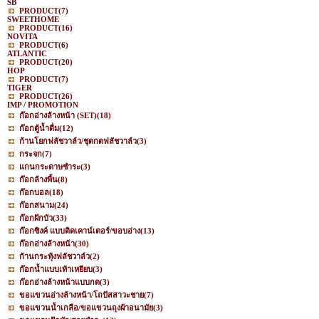
SB
PRODUCT
(7)
SWEETHOME
PRODUCT
(16)
NOVITA
PRODUCT
(6)
ATLANTIC
PRODUCT
(20)
HOP
PRODUCT
(7)
TIGER
PRODUCT
(26)
IMP / PROMOTION
ก๊อกอ่างล้างหน้า (SET)
(18)
ก๊อกตู้น้ำดื่ม
(12)
ก้านโยกฟลัชวาล์ว/ชุดกดฟลัชวาล์ว
(3)
กระจก
(7)
แกนกระดาษชำระ
(3)
ก๊อกล้างพื้น
(8)
ก๊อกบอล
(18)
ก๊อกสนาม
(24)
ก๊อกฝักบัว
(33)
ก๊อกซิงค์ แบบติดเคาน์เตอร์/ขอบอ่าง
(13)
ก๊อกอ่างล้างหน้า
(30)
ก้านกระทุ้งฟลัชวาล์ว
(2)
ก๊อกน้ำแบบเท้าเหยียบ
(3)
ก๊อกอ่างล้างหน้าแบบกด
(3)
ขอแขวนอ่างล้างหน้า/โถปัสสาวะชาย
(7)
ขอแขวนน้ำเกลือ/ขอแขวนถุงผ้าอนามัย
(3)