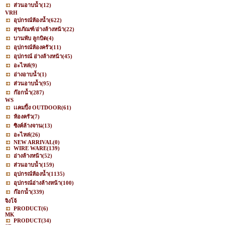
ส่วนอาบน้ำ
(12)
VRH
อุปกรณ์ห้องน้ำ
(622)
สุขภัณฑ์/อ่างล้างหน้า
(22)
บานพับ ลูกบิด
(4)
อุปกรณ์ห้องครัว
(11)
อุปกรณ์ อ่างล้างหน้า
(45)
อะไหล่
(9)
อ่างอาบน้ำ
(1)
ส่วนอาบน้ำ
(95)
ก๊อกน้ำ
(287)
WS
เเคมปิ้ง OUTDOOR
(61)
ห้องครัว
(7)
ซิงค์ล้างจาน
(13)
อะไหล่
(26)
NEW ARRIVAL
(0)
WIRE WARE
(139)
อ่างล้างหน้า
(52)
ส่วนอาบน้ำ
(159)
อุปกรณ์ห้องน้ำ
(1135)
อุปกรณ์อ่างล้างหน้า
(100)
ก๊อกน้ำ
(339)
จิงโจ้
PRODUCT
(6)
MK
PRODUCT
(34)