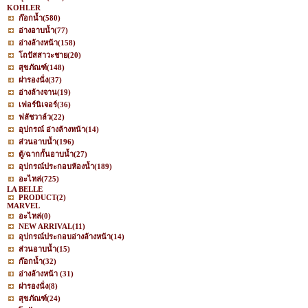
KOHLER
ก๊อกน้ำ
(580)
อ่างอาบน้ำ
(77)
อ่างล้างหน้า
(158)
โถปัสสาวะชาย
(20)
สุขภัณฑ์
(148)
ฝารองนั่ง
(37)
อ่างล้างจาน
(19)
เฟอร์นิเจอร์
(36)
ฟลัชวาล์ว
(22)
อุปกรณ์ อ่างล้างหน้า
(14)
ส่วนอาบน้ำ
(196)
ตู้/ฉากกั้นอาบน้ำ
(27)
อุปกรณ์ประกอบห้องน้ำ
(189)
อะไหล่
(725)
LA BELLE
PRODUCT
(2)
MARVEL
อะไหล่
(0)
NEW ARRIVAL
(11)
อุปกรณ์ประกอบอ่างล้างหน้า
(14)
ส่วนอาบน้ำ
(15)
ก๊อกน้ำ
(32)
อ่างล้างหน้า
(31)
ฝารองนั่ง
(8)
สุขภัณฑ์
(24)