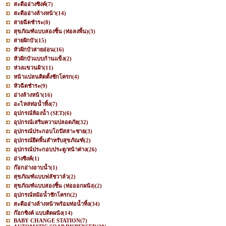
สะดืออ่างซิงค์
(7)
สะดืออ่างล้างหน้า
(14)
สายฉีดชำระ
(8)
สุขภัณฑ์แบบสองชิ้น (ท่อลงพื้น)
(3)
สายฝักบัว
(15)
หัวฝักบัวสายอ่อน
(16)
หัวฝักบัวแบบก้านแข็ง
(2)
ห่วงแขวนผ้า
(11)
หน้าแปลนติดตั้งชักโครก
(4)
หัวฉีดชำระ
(9)
อ่างล้างหน้า
(16)
อะไหล่ท่อน้ำทิ้ง
(7)
อุปกรณ์ห้องน้ำ (SET)
(6)
อุปกรณ์เสริมความปลอดภัย
(32)
อุปกรณ์ประกอบโถปัสสาะชาย
(3)
อุปกรณ์ยึดพื้นสำหรับสุขภัณฑ์
(2)
อุปกรณ์ประกอบประตู/หน้าต่าง
(26)
อ่างซิงค์
(1)
ก๊อกอ่างอาบน้ำ
(1)
สุขภัณฑ์แบบฟลัชวาล์ว
(2)
สุขภัณฑ์แบบสองชิ้น (ท่อออกผนัง)
(2)
อุปกรณ์หม้อน้ำชักโครก
(2)
สะดืออ่างล้างหน้าพร้อมท่อน้ำทิ้ง
(34)
ก๊อกซิงค์ แบบติดผนัง
(14)
BABY CHANGE STATION
(7)