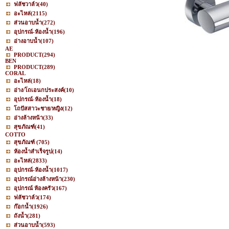
ฟลัชวาล์ว
(40)
อะไหล่
(2115)
ส่วนอาบน้ำ
(272)
อุปกรณ์-ห้องน้ำ
(196)
อ่างอาบน้ำ
(107)
AE
PRODUCT
(294)
BEN
PRODUCT
(289)
CORAL
อะไหล่
(18)
อ่าง/โถเอนกประสงค์
(10)
อุปกรณ์-ห้องน้ำ
(18)
โถปัสสาวะชาย/หญิง
(12)
อ่างล้างหน้า
(33)
สุขภัณฑ์
(41)
COTTO
สุขภัณฑ์
(705)
ห้องน้ำสำเร็จรูป
(14)
อะไหล่
(2833)
อุปกรณ์-ห้องน้ำ
(1017)
อุปกรณ์อ่างล้างหน้า
(230)
อุปกรณ์ ห้องครัว
(167)
ฟลัชวาล์ว
(174)
ก๊อกน้ำ
(1926)
ถังน้ำ
(281)
ส่วนอาบน้ำ
(593)