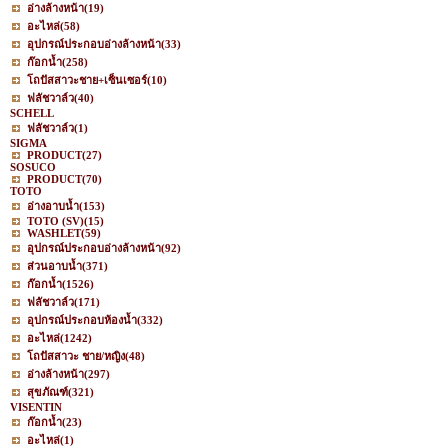
อ่างล้างหน้า
(19)
อะไหล่
(58)
อุปกรณ์ประกอบอ่างล้างหน้า
(33)
ก๊อกน้ำ
(258)
โถปัสสาวะชาย+เซ็นเซอร์
(10)
ฟลัชวาล์ว
(40)
SCHELL
ฟลัชวาล์ว
(1)
SIGMA
PRODUCT
(27)
SOSUCO
PRODUCT
(70)
TOTO
อ่างอาบน้ำ
(153)
TOTO (SV)
(15)
WASHLET
(59)
อุปกรณ์ประกอบอ่างล้างหน้า
(92)
ส่วนอาบน้ำ
(371)
ก๊อกน้ำ
(1526)
ฟลัชวาล์ว
(171)
อุปกรณ์ประกอบห้องน้ำ
(332)
อะไหล่
(1242)
โถปัสสาวะ ชาย/หญิง
(48)
อ่างล้างหน้า
(297)
สุขภัณฑ์
(321)
VISENTIN
ก๊อกน้ำ
(23)
อะไหล่
(1)