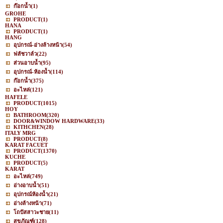
ก๊อกน้ำ
(1)
GROHE
PRODUCT
(1)
HANA
PRODUCT
(1)
HANG
อุปกรณ์-อ่างล้างหน้า
(54)
ฟลัชวาล์ว
(22)
ส่วนอาบน้ำ
(95)
อุปกรณ์-ห้องน้ำ
(114)
ก๊อกน้ำ
(375)
อะไหล่
(121)
HAFELE
PRODUCT
(1015)
HOY
BATHROOM
(320)
DOOR&WINDOW HARDWARE
(33)
KITHCHEN
(28)
ITALY MRG
PRODUCT
(8)
KARAT FACUET
PRODUCT
(1370)
KUCHE
PRODUCT
(5)
KARAT
อะไหล่
(749)
อ่างอาบน้ำ
(51)
อุปกรณ์ห้องน้ำ
(21)
อ่างล้างหน้า
(71)
โถปัสสาวะชาย
(11)
สุขภัณฑ์
(128)