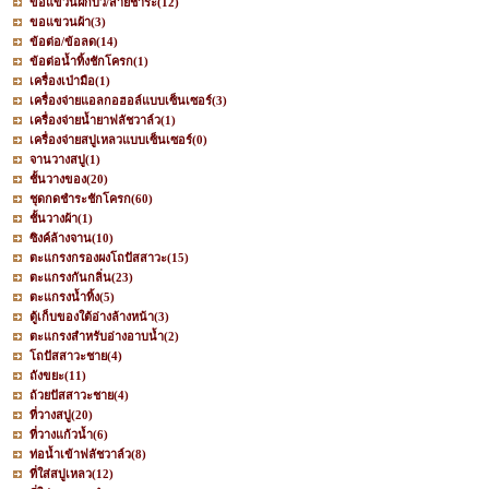
ขอแขวนฝักบัว/สายชำระ
(12)
ขอแขวนผ้า
(3)
ข้อต่อ/ข้อลด
(14)
ข้อต่อน้ำทิ้งชักโครก
(1)
เครื่องเป่ามือ
(1)
เครื่องจ่ายแอลกอฮอล์แบบเซ็นเซอร์
(3)
เครื่องจ่ายน้ำยาฟลัชวาล์ว
(1)
เครื่องจ่ายสบู่เหลวแบบเซ็นเซอร์
(0)
จานวางสบู่
(1)
ชั้นวางของ
(20)
ชุดกดชำระชักโครก
(60)
ชั้นวางผ้า
(1)
ซิงค์ล้างจาน
(10)
ตะแกรงกรองผงโถปัสสาวะ
(15)
ตะแกรงกันกลิ่น
(23)
ตะแกรงน้ำทิ้ง
(5)
ตู้เก็บของใต้อ่างล้างหน้า
(3)
ตะแกรงสำหรับอ่างอาบน้ำ
(2)
โถปัสสาวะชาย
(4)
ถังขยะ
(11)
ถ้วยปัสสาวะชาย
(4)
ที่วางสบู่
(20)
ที่วางแก้วน้ำ
(6)
ท่อน้ำเข้าฟลัชวาล์ว
(8)
ที่ใส่สบู่เหลว
(12)