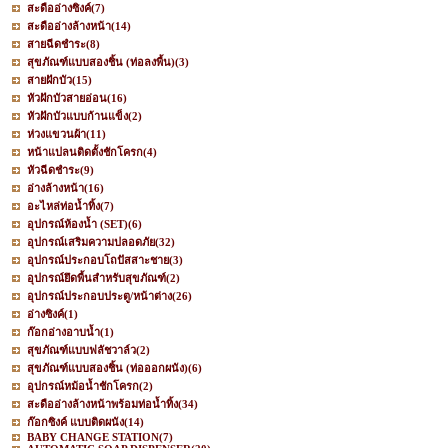
สะดืออ่างซิงค์
(7)
สะดืออ่างล้างหน้า
(14)
สายฉีดชำระ
(8)
สุขภัณฑ์แบบสองชิ้น (ท่อลงพื้น)
(3)
สายฝักบัว
(15)
หัวฝักบัวสายอ่อน
(16)
หัวฝักบัวแบบก้านแข็ง
(2)
ห่วงแขวนผ้า
(11)
หน้าแปลนติดตั้งชักโครก
(4)
หัวฉีดชำระ
(9)
อ่างล้างหน้า
(16)
อะไหล่ท่อน้ำทิ้ง
(7)
อุปกรณ์ห้องน้ำ (SET)
(6)
อุปกรณ์เสริมความปลอดภัย
(32)
อุปกรณ์ประกอบโถปัสสาะชาย
(3)
อุปกรณ์ยึดพื้นสำหรับสุขภัณฑ์
(2)
อุปกรณ์ประกอบประตู/หน้าต่าง
(26)
อ่างซิงค์
(1)
ก๊อกอ่างอาบน้ำ
(1)
สุขภัณฑ์แบบฟลัชวาล์ว
(2)
สุขภัณฑ์แบบสองชิ้น (ท่อออกผนัง)
(6)
อุปกรณ์หม้อน้ำชักโครก
(2)
สะดืออ่างล้างหน้าพร้อมท่อน้ำทิ้ง
(34)
ก๊อกซิงค์ แบบติดผนัง
(14)
BABY CHANGE STATION
(7)