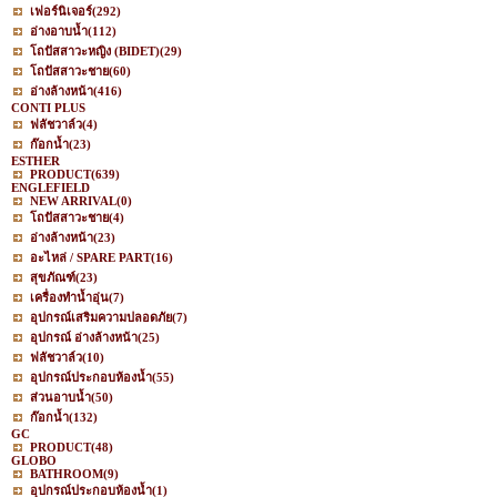
เฟอร์นิเจอร์
(292)
อ่างอาบน้ำ
(112)
โถปัสสาวะหญิง (BIDET)
(29)
โถปัสสาวะชาย
(60)
อ่างล้างหน้า
(416)
CONTI PLUS
ฟลัชวาล์ว
(4)
ก๊อกน้ำ
(23)
ESTHER
PRODUCT
(639)
ENGLEFIELD
NEW ARRIVAL
(0)
โถปัสสาวะชาย
(4)
อ่างล้างหน้า
(23)
อะไหล่ / SPARE PART
(16)
สุขภัณฑ์
(23)
เครื่องทำน้ำอุ่น
(7)
อุปกรณ์เสริมความปลอดภัย
(7)
อุปกรณ์ อ่างล้างหน้า
(25)
ฟลัชวาล์ว
(10)
อุปกรณ์ประกอบห้องน้ำ
(55)
ส่วนอาบน้ำ
(50)
ก๊อกน้ำ
(132)
GC
PRODUCT
(48)
GLOBO
BATHROOM
(9)
อุปกรณ์ประกอบห้องน้ำ
(1)