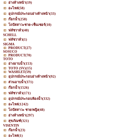
อ่างล้างหน้า
(19)
อะไหล่
(58)
อุปกรณ์ประกอบอ่างล้างหน้า
(33)
ก๊อกน้ำ
(258)
โถปัสสาวะชาย+เซ็นเซอร์
(10)
ฟลัชวาล์ว
(40)
SCHELL
ฟลัชวาล์ว
(1)
SIGMA
PRODUCT
(27)
SOSUCO
PRODUCT
(70)
TOTO
อ่างอาบน้ำ
(153)
TOTO (SV)
(15)
WASHLET
(59)
อุปกรณ์ประกอบอ่างล้างหน้า
(92)
ส่วนอาบน้ำ
(371)
ก๊อกน้ำ
(1526)
ฟลัชวาล์ว
(171)
อุปกรณ์ประกอบห้องน้ำ
(332)
อะไหล่
(1242)
โถปัสสาวะ ชาย/หญิง
(48)
อ่างล้างหน้า
(297)
สุขภัณฑ์
(321)
VISENTIN
ก๊อกน้ำ
(23)
อะไหล่
(1)