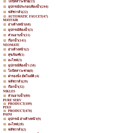
โถปัสสาวะชาย
(13)
อุปกรณ์ประกอบห้องน้ำ
(244)
ฟลัชวาล์ว
(22)
AUTOMATIC FAUCET
(47)
MAYFAIR
อ่างล้างหน้า
(68)
อุปกรณ์ห้องน้ำ
(3)
ส่วนอาบน้ำ
(11)
ก๊อกน้ำ
(141)
NEOMATE
อ่างล้างหน้า
(2)
สุขภัณฑ์
(1)
อะไหล่
(3)
อุปกรณ์ห้องน้ำ
(50)
โถปัสสาวะชาย
(8)
ฝารองนั่ง อัตโนมัติ
(4)
ฟลัชวาล์ว
(29)
ก๊อกน้ำ
(32)
NIKLES
ส่วนอาบน้ำ
(80)
PURE SERV
PRODUCT
(109)
PIXO
PRODUCT
(470)
PAINI
อุปกรณ์ อ่างล้างหน้า
(9)
อะไหล่
(28)
ฟลัชวาล์ว
(2)