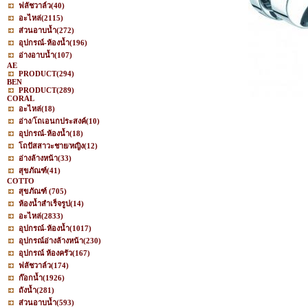
ฟลัชวาล์ว
(40)
อะไหล่
(2115)
ส่วนอาบน้ำ
(272)
อุปกรณ์-ห้องน้ำ
(196)
อ่างอาบน้ำ
(107)
AE
PRODUCT
(294)
BEN
PRODUCT
(289)
CORAL
อะไหล่
(18)
อ่าง/โถเอนกประสงค์
(10)
อุปกรณ์-ห้องน้ำ
(18)
โถปัสสาวะชาย/หญิง
(12)
อ่างล้างหน้า
(33)
สุขภัณฑ์
(41)
COTTO
สุขภัณฑ์
(705)
ห้องน้ำสำเร็จรูป
(14)
อะไหล่
(2833)
อุปกรณ์-ห้องน้ำ
(1017)
อุปกรณ์อ่างล้างหน้า
(230)
อุปกรณ์ ห้องครัว
(167)
ฟลัชวาล์ว
(174)
ก๊อกน้ำ
(1926)
ถังน้ำ
(281)
ส่วนอาบน้ำ
(593)