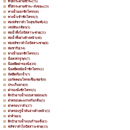
ที่ใส่กระดาษชำระ
(75)
ที่ใส่กระดาษชำระ+ถังขยะ
(23)
ทางน้ำออกชักโครก
(0)
ทางน้ำเข้าชักโครก
(3)
ท่อฟลัชวาล์ว โถสุขภัณฑ์
(42)
เทปพันเกลียว
(5)
ท่อน้ำทิ้งโถปัสสาวะชาย
(21)
ท่อน้ำทิ้งอ่างล้างหน้า
(40)
ท่อฟลัชวาล์วโถปัสสาะชาย
(8)
ท่อชาร์ป
(34)
ทางน้ำออกชักโครก
(1)
น็อต/สกรู/พุก
(7)
น็อตยึดฝารองนั่ง
(10)
น็อตยึดหม้อน้ำชักโครก
(1)
นัตยึดก๊อกน้ำ
(7)
บอร์ดคอนโทรลเซ็นเซอร์
(0)
ประเก็นยาง
(4)
ฝารองนั่งชักโครก
(5)
ฝักบัวอาบน้ำแบบสายอ่อน
(9)
ฝาครอบตะแกรงกันกลิ่น
(5)
ฝาครอบวาล์ว
(27)
ฝาครอบรูน้ำล้นอ่างล้างหน้า
(3)
ฝาส้วม
(4)
ฝักบัวอาบน้ำแบบก้านแข็ง
(1)
ฟลัชวาล์วโถปัสสาวะชาย
(13)