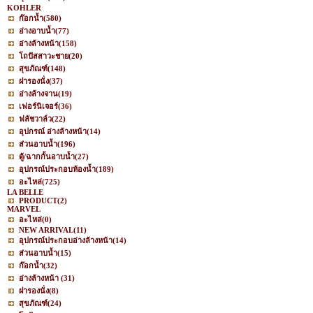
KOHLER
ก๊อกน้ำ
(580)
อ่างอาบน้ำ
(77)
อ่างล้างหน้า
(158)
โถปัสสาวะชาย
(20)
สุขภัณฑ์
(148)
ฝารองนั่ง
(37)
อ่างล้างจาน
(19)
เฟอร์นิเจอร์
(36)
ฟลัชวาล์ว
(22)
อุปกรณ์ อ่างล้างหน้า
(14)
ส่วนอาบน้ำ
(196)
ตู้/ฉากกั้นอาบน้ำ
(27)
อุปกรณ์ประกอบห้องน้ำ
(189)
อะไหล่
(725)
LA BELLE
PRODUCT
(2)
MARVEL
อะไหล่
(0)
NEW ARRIVAL
(11)
อุปกรณ์ประกอบอ่างล้างหน้า
(14)
ส่วนอาบน้ำ
(15)
ก๊อกน้ำ
(32)
อ่างล้างหน้า
(31)
ฝารองนั่ง
(8)
สุขภัณฑ์
(24)