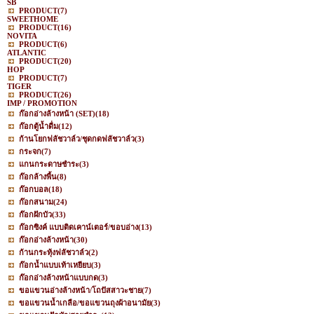
SB
PRODUCT
(7)
SWEETHOME
PRODUCT
(16)
NOVITA
PRODUCT
(6)
ATLANTIC
PRODUCT
(20)
HOP
PRODUCT
(7)
TIGER
PRODUCT
(26)
IMP / PROMOTION
ก๊อกอ่างล้างหน้า (SET)
(18)
ก๊อกตู้น้ำดื่ม
(12)
ก้านโยกฟลัชวาล์ว/ชุดกดฟลัชวาล์ว
(3)
กระจก
(7)
แกนกระดาษชำระ
(3)
ก๊อกล้างพื้น
(8)
ก๊อกบอล
(18)
ก๊อกสนาม
(24)
ก๊อกฝักบัว
(33)
ก๊อกซิงค์ แบบติดเคาน์เตอร์/ขอบอ่าง
(13)
ก๊อกอ่างล้างหน้า
(30)
ก้านกระทุ้งฟลัชวาล์ว
(2)
ก๊อกน้ำแบบเท้าเหยียบ
(3)
ก๊อกอ่างล้างหน้าแบบกด
(3)
ขอแขวนอ่างล้างหน้า/โถปัสสาวะชาย
(7)
ขอแขวนน้ำเกลือ/ขอแขวนถุงผ้าอนามัย
(3)