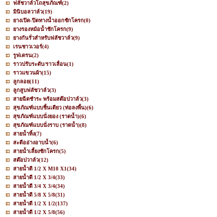
ฟลัชวาล์วโถสุขภัณฑ์
(2)
มินิบอลวาล์ว
(19)
ยางเปิด-ปิดทางน้ำออกชักโครก
(0)
ยางรองหม้อน้ำชักโครก
(9)
ยางกันรั่วสำหรับฟลัชวาล์ว
(9)
เรนชาวเวอร์
(4)
รูฟเดรน
(2)
ราวปรับระดับ/ราวเลื่อน
(1)
ราวแขวนผ้า
(15)
ลูกลอย
(11)
ลูกสูบฟลัชวาล์ว
(3)
สายฉีดชำระ พร้อมสต๊อปวาล์ว
(3)
สุขภัณฑ์แบบชิ้นเดียว (ท่อลงพื้น)
(6)
สุขภัณฑ์แบบนั่งยอง (ราดน้ำ)
(6)
สุขภัณฑ์แบบนั่งราบ (ราดน้ำ)
(8)
สายน้ำทิ้ง
(7)
สะดืออ่างอาบน้ำ
(6)
สายน้ำเลี้ยงชักโครก
(5)
สต๊อปวาล์ว
(12)
สายน้ำดี 1/2 X M10 X1
(34)
สายน้ำดี 1/2 X 3/4
(33)
สายน้ำดี 3/4 X 3/4
(34)
สายน้ำดี 5/8 X 5/8
(31)
สายน้ำดี 1/2 X 1/2
(137)
สายน้ำดี 1/2 X 5/8
(56)