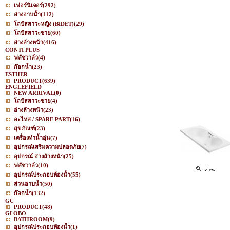
เฟอร์นิเจอร์
(292)
อ่างอาบน้ำ
(112)
โถปัสสาวะหญิง (BIDET)
(29)
โถปัสสาวะชาย
(60)
อ่างล้างหน้า
(416)
CONTI PLUS
ฟลัชวาล์ว
(4)
ก๊อกน้ำ
(23)
ESTHER
PRODUCT
(639)
ENGLEFIELD
NEW ARRIVAL
(0)
โถปัสสาวะชาย
(4)
อ่างล้างหน้า
(23)
อะไหล่ / SPARE PART
(16)
สุขภัณฑ์
(23)
เครื่องทำน้ำอุ่น
(7)
อุปกรณ์เสริมความปลอดภัย
(7)
อุปกรณ์ อ่างล้างหน้า
(25)
ฟลัชวาล์ว
(10)
view
อุปกรณ์ประกอบห้องน้ำ
(55)
ส่วนอาบน้ำ
(50)
ก๊อกน้ำ
(132)
GC
PRODUCT
(48)
GLOBO
BATHROOM
(9)
อุปกรณ์ประกอบห้องน้ำ
(1)