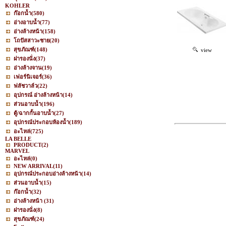
KOHLER
ก๊อกน้ำ
(580)
อ่างอาบน้ำ
(77)
อ่างล้างหน้า
(158)
โถปัสสาวะชาย
(20)
สุขภัณฑ์
(148)
view
ฝารองนั่ง
(37)
อ่างล้างจาน
(19)
เฟอร์นิเจอร์
(36)
ฟลัชวาล์ว
(22)
อุปกรณ์ อ่างล้างหน้า
(14)
ส่วนอาบน้ำ
(196)
ตู้/ฉากกั้นอาบน้ำ
(27)
อุปกรณ์ประกอบห้องน้ำ
(189)
อะไหล่
(725)
LA BELLE
PRODUCT
(2)
MARVEL
อะไหล่
(0)
NEW ARRIVAL
(11)
อุปกรณ์ประกอบอ่างล้างหน้า
(14)
ส่วนอาบน้ำ
(15)
ก๊อกน้ำ
(32)
อ่างล้างหน้า
(31)
ฝารองนั่ง
(8)
สุขภัณฑ์
(24)