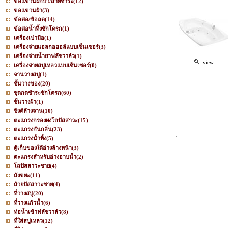
ขอแขวนฝักบัว/สายชำระ
(12)
ขอแขวนผ้า
(3)
ข้อต่อ/ข้อลด
(14)
ข้อต่อน้ำทิ้งชักโครก
(1)
เครื่องเป่ามือ
(1)
เครื่องจ่ายแอลกอฮอล์แบบเซ็นเซอร์
(3)
เครื่องจ่ายน้ำยาฟลัชวาล์ว
(1)
view
เครื่องจ่ายสบู่เหลวแบบเซ็นเซอร์
(0)
จานวางสบู่
(1)
ชั้นวางของ
(20)
ชุดกดชำระชักโครก
(60)
ชั้นวางผ้า
(1)
ซิงค์ล้างจาน
(10)
ตะแกรงกรองผงโถปัสสาวะ
(15)
ตะแกรงกันกลิ่น
(23)
ตะแกรงน้ำทิ้ง
(5)
ตู้เก็บของใต้อ่างล้างหน้า
(3)
ตะแกรงสำหรับอ่างอาบน้ำ
(2)
โถปัสสาวะชาย
(4)
ถังขยะ
(11)
ถ้วยปัสสาวะชาย
(4)
ที่วางสบู่
(20)
ที่วางแก้วน้ำ
(6)
ท่อน้ำเข้าฟลัชวาล์ว
(8)
ที่ใส่สบู่เหลว
(12)