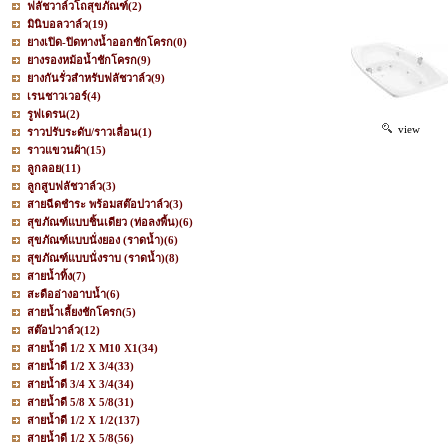
ฟลัชวาล์วโถสุขภัณฑ์
(2)
มินิบอลวาล์ว
(19)
ยางเปิด-ปิดทางน้ำออกชักโครก
(0)
ยางรองหม้อน้ำชักโครก
(9)
ยางกันรั่วสำหรับฟลัชวาล์ว
(9)
เรนชาวเวอร์
(4)
รูฟเดรน
(2)
view
ราวปรับระดับ/ราวเลื่อน
(1)
ราวแขวนผ้า
(15)
ลูกลอย
(11)
ลูกสูบฟลัชวาล์ว
(3)
สายฉีดชำระ พร้อมสต๊อปวาล์ว
(3)
สุขภัณฑ์แบบชิ้นเดียว (ท่อลงพื้น)
(6)
สุขภัณฑ์แบบนั่งยอง (ราดน้ำ)
(6)
สุขภัณฑ์แบบนั่งราบ (ราดน้ำ)
(8)
สายน้ำทิ้ง
(7)
สะดืออ่างอาบน้ำ
(6)
สายน้ำเลี้ยงชักโครก
(5)
สต๊อปวาล์ว
(12)
สายน้ำดี 1/2 X M10 X1
(34)
สายน้ำดี 1/2 X 3/4
(33)
สายน้ำดี 3/4 X 3/4
(34)
สายน้ำดี 5/8 X 5/8
(31)
สายน้ำดี 1/2 X 1/2
(137)
สายน้ำดี 1/2 X 5/8
(56)