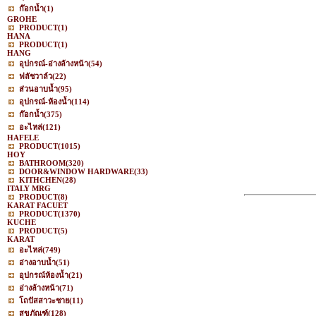
ก๊อกน้ำ
(1)
GROHE
PRODUCT
(1)
HANA
PRODUCT
(1)
HANG
อุปกรณ์-อ่างล้างหน้า
(54)
ฟลัชวาล์ว
(22)
ส่วนอาบน้ำ
(95)
อุปกรณ์-ห้องน้ำ
(114)
ก๊อกน้ำ
(375)
อะไหล่
(121)
HAFELE
PRODUCT
(1015)
HOY
BATHROOM
(320)
DOOR&WINDOW HARDWARE
(33)
KITHCHEN
(28)
ITALY MRG
PRODUCT
(8)
KARAT FACUET
PRODUCT
(1370)
KUCHE
PRODUCT
(5)
KARAT
อะไหล่
(749)
อ่างอาบน้ำ
(51)
อุปกรณ์ห้องน้ำ
(21)
อ่างล้างหน้า
(71)
โถปัสสาวะชาย
(11)
สุขภัณฑ์
(128)