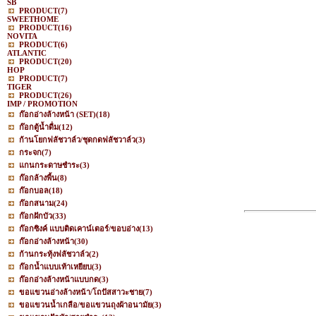
SB
PRODUCT
(7)
SWEETHOME
PRODUCT
(16)
NOVITA
PRODUCT
(6)
ATLANTIC
PRODUCT
(20)
HOP
PRODUCT
(7)
TIGER
PRODUCT
(26)
IMP / PROMOTION
ก๊อกอ่างล้างหน้า (SET)
(18)
ก๊อกตู้น้ำดื่ม
(12)
ก้านโยกฟลัชวาล์ว/ชุดกดฟลัชวาล์ว
(3)
กระจก
(7)
แกนกระดาษชำระ
(3)
ก๊อกล้างพื้น
(8)
ก๊อกบอล
(18)
ก๊อกสนาม
(24)
ก๊อกฝักบัว
(33)
ก๊อกซิงค์ แบบติดเคาน์เตอร์/ขอบอ่าง
(13)
ก๊อกอ่างล้างหน้า
(30)
ก้านกระทุ้งฟลัชวาล์ว
(2)
ก๊อกน้ำแบบเท้าเหยียบ
(3)
ก๊อกอ่างล้างหน้าแบบกด
(3)
ขอแขวนอ่างล้างหน้า/โถปัสสาวะชาย
(7)
ขอแขวนน้ำเกลือ/ขอแขวนถุงผ้าอนามัย
(3)