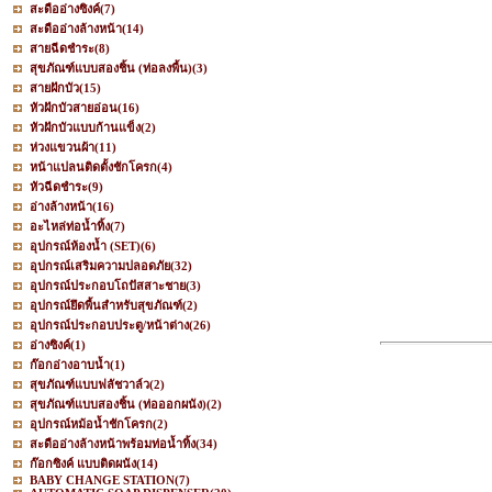
สะดืออ่างซิงค์
(7)
สะดืออ่างล้างหน้า
(14)
สายฉีดชำระ
(8)
สุขภัณฑ์แบบสองชิ้น (ท่อลงพื้น)
(3)
สายฝักบัว
(15)
หัวฝักบัวสายอ่อน
(16)
หัวฝักบัวแบบก้านแข็ง
(2)
ห่วงแขวนผ้า
(11)
หน้าแปลนติดตั้งชักโครก
(4)
หัวฉีดชำระ
(9)
อ่างล้างหน้า
(16)
อะไหล่ท่อน้ำทิ้ง
(7)
อุปกรณ์ห้องน้ำ (SET)
(6)
อุปกรณ์เสริมความปลอดภัย
(32)
อุปกรณ์ประกอบโถปัสสาะชาย
(3)
อุปกรณ์ยึดพื้นสำหรับสุขภัณฑ์
(2)
อุปกรณ์ประกอบประตู/หน้าต่าง
(26)
อ่างซิงค์
(1)
ก๊อกอ่างอาบน้ำ
(1)
สุขภัณฑ์แบบฟลัชวาล์ว
(2)
สุขภัณฑ์แบบสองชิ้น (ท่อออกผนัง)
(2)
อุปกรณ์หม้อน้ำชักโครก
(2)
สะดืออ่างล้างหน้าพร้อมท่อน้ำทิ้ง
(34)
ก๊อกซิงค์ แบบติดผนัง
(14)
BABY CHANGE STATION
(7)