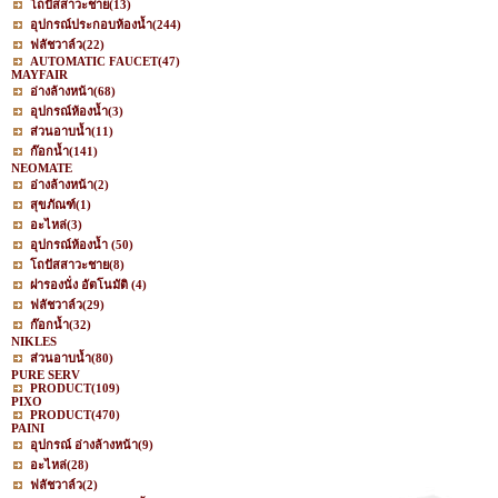
โถปัสสาวะชาย
(13)
อุปกรณ์ประกอบห้องน้ำ
(244)
ฟลัชวาล์ว
(22)
AUTOMATIC FAUCET
(47)
MAYFAIR
อ่างล้างหน้า
(68)
อุปกรณ์ห้องน้ำ
(3)
ส่วนอาบน้ำ
(11)
ก๊อกน้ำ
(141)
NEOMATE
อ่างล้างหน้า
(2)
สุขภัณฑ์
(1)
อะไหล่
(3)
อุปกรณ์ห้องน้ำ
(50)
โถปัสสาวะชาย
(8)
ฝารองนั่ง อัตโนมัติ
(4)
ฟลัชวาล์ว
(29)
ก๊อกน้ำ
(32)
NIKLES
ส่วนอาบน้ำ
(80)
PURE SERV
PRODUCT
(109)
PIXO
PRODUCT
(470)
PAINI
อุปกรณ์ อ่างล้างหน้า
(9)
อะไหล่
(28)
ฟลัชวาล์ว
(2)