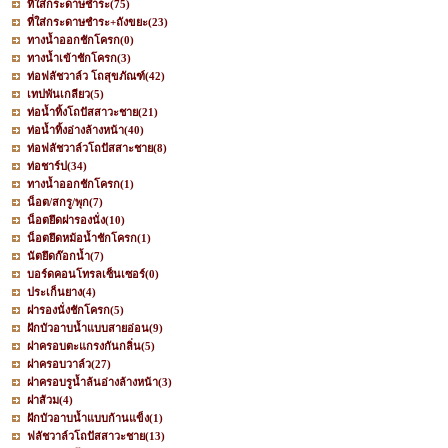
ที่ใส่กระดาษชำระ
(75)
ที่ใส่กระดาษชำระ+ถังขยะ
(23)
ทางน้ำออกชักโครก
(0)
ทางน้ำเข้าชักโครก
(3)
ท่อฟลัชวาล์ว โถสุขภัณฑ์
(42)
เทปพันเกลียว
(5)
ท่อน้ำทิ้งโถปัสสาวะชาย
(21)
ท่อน้ำทิ้งอ่างล้างหน้า
(40)
ท่อฟลัชวาล์วโถปัสสาะชาย
(8)
ท่อชาร์ป
(34)
ทางน้ำออกชักโครก
(1)
น็อต/สกรู/พุก
(7)
น็อตยึดฝารองนั่ง
(10)
น็อตยึดหม้อน้ำชักโครก
(1)
นัตยึดก๊อกน้ำ
(7)
บอร์ดคอนโทรลเซ็นเซอร์
(0)
ประเก็นยาง
(4)
ฝารองนั่งชักโครก
(5)
ฝักบัวอาบน้ำแบบสายอ่อน
(9)
ฝาครอบตะแกรงกันกลิ่น
(5)
ฝาครอบวาล์ว
(27)
ฝาครอบรูน้ำล้นอ่างล้างหน้า
(3)
ฝาส้วม
(4)
ฝักบัวอาบน้ำแบบก้านแข็ง
(1)
ฟลัชวาล์วโถปัสสาวะชาย
(13)