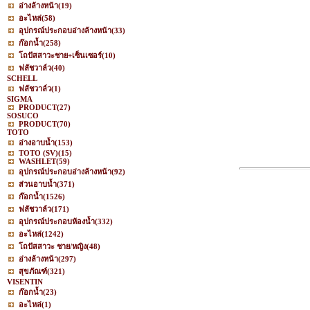
อ่างล้างหน้า
(19)
อะไหล่
(58)
อุปกรณ์ประกอบอ่างล้างหน้า
(33)
ก๊อกน้ำ
(258)
โถปัสสาวะชาย+เซ็นเซอร์
(10)
ฟลัชวาล์ว
(40)
SCHELL
ฟลัชวาล์ว
(1)
SIGMA
PRODUCT
(27)
SOSUCO
PRODUCT
(70)
TOTO
อ่างอาบน้ำ
(153)
TOTO (SV)
(15)
WASHLET
(59)
อุปกรณ์ประกอบอ่างล้างหน้า
(92)
ส่วนอาบน้ำ
(371)
ก๊อกน้ำ
(1526)
ฟลัชวาล์ว
(171)
อุปกรณ์ประกอบห้องน้ำ
(332)
อะไหล่
(1242)
โถปัสสาวะ ชาย/หญิง
(48)
อ่างล้างหน้า
(297)
สุขภัณฑ์
(321)
VISENTIN
ก๊อกน้ำ
(23)
อะไหล่
(1)