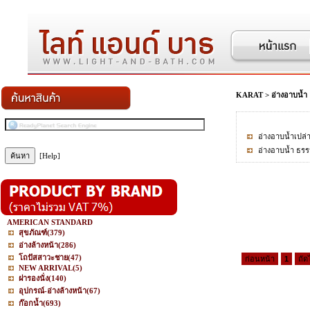
KARAT
>
อ่างอาบน้ำ
อ่างอาบน้ำเปล่
อ่างอาบน้ำ ธร
[Help]
AMERICAN STANDARD
สุขภัณฑ์
(379)
อ่างล้างหน้า
(286)
โถปัสสาวะชาย
(47)
ก่อนหน้า
1
ถัด
NEW ARRIVAL
(5)
ฝารองนั่ง
(140)
อุปกรณ์-อ่างล้างหน้า
(67)
ก๊อกน้ำ
(693)