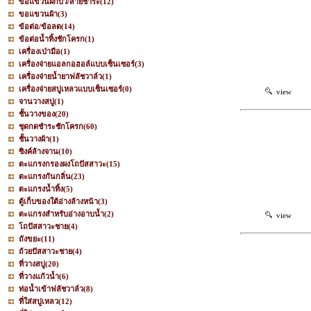
ขอแขวนฝักบัว/สายชำระ
(12)
ขอแขวนผ้า
(3)
ข้อต่อ/ข้อลด
(14)
ข้อต่อน้ำทิ้งชักโครก
(1)
เครื่องเป่ามือ
(1)
เครื่องจ่ายแอลกอฮอล์แบบเซ็นเซอร์
(3)
เครื่องจ่ายน้ำยาฟลัชวาล์ว
(1)
เครื่องจ่ายสบู่เหลวแบบเซ็นเซอร์
(0)
view
จานวางสบู่
(1)
ชั้นวางของ
(20)
ชุดกดชำระชักโครก
(60)
ชั้นวางผ้า
(1)
ซิงค์ล้างจาน
(10)
ตะแกรงกรองผงโถปัสสาวะ
(15)
ตะแกรงกันกลิ่น
(23)
ตะแกรงน้ำทิ้ง
(5)
ตู้เก็บของใต้อ่างล้างหน้า
(3)
ตะแกรงสำหรับอ่างอาบน้ำ
(2)
view
โถปัสสาวะชาย
(4)
ถังขยะ
(11)
ถ้วยปัสสาวะชาย
(4)
ที่วางสบู่
(20)
ที่วางแก้วน้ำ
(6)
ท่อน้ำเข้าฟลัชวาล์ว
(8)
ที่ใส่สบู่เหลว
(12)