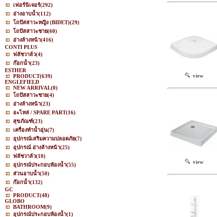
เฟอร์นิเจอร์
(292)
อ่างอาบน้ำ
(112)
โถปัสสาวะหญิง (BIDET)
(29)
โถปัสสาวะชาย
(60)
อ่างล้างหน้า
(416)
CONTI PLUS
ฟลัชวาล์ว
(4)
ก๊อกน้ำ
(23)
ESTHER
view
PRODUCT
(639)
ENGLEFIELD
NEW ARRIVAL
(0)
โถปัสสาวะชาย
(4)
อ่างล้างหน้า
(23)
อะไหล่ / SPARE PART
(16)
สุขภัณฑ์
(23)
เครื่องทำน้ำอุ่น
(7)
อุปกรณ์เสริมความปลอดภัย
(7)
อุปกรณ์ อ่างล้างหน้า
(25)
ฟลัชวาล์ว
(10)
view
อุปกรณ์ประกอบห้องน้ำ
(55)
ส่วนอาบน้ำ
(50)
ก๊อกน้ำ
(132)
GC
PRODUCT
(48)
GLOBO
BATHROOM
(9)
อุปกรณ์ประกอบห้องน้ำ
(1)