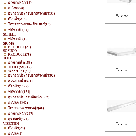
อ่างล้างหน้า
(19)
อะไหล่
(58)
อุปกรณ์ประกอบอ่างล้างหน้า
(33)
view
ก๊อกน้ำ
(258)
โถปัสสาวะชาย+เซ็นเซอร์
(10)
ฟลัชวาล์ว
(40)
SCHELL
ฟลัชวาล์ว
(1)
SIGMA
PRODUCT
(27)
SOSUCO
PRODUCT
(70)
TOTO
อ่างอาบน้ำ
(153)
TOTO (SV)
(15)
view
WASHLET
(59)
อุปกรณ์ประกอบอ่างล้างหน้า
(92)
ส่วนอาบน้ำ
(371)
ก๊อกน้ำ
(1526)
ฟลัชวาล์ว
(171)
อุปกรณ์ประกอบห้องน้ำ
(332)
อะไหล่
(1242)
โถปัสสาวะ ชาย/หญิง
(48)
อ่างล้างหน้า
(297)
สุขภัณฑ์
(321)
VISENTIN
view
ก๊อกน้ำ
(23)
อะไหล่
(1)