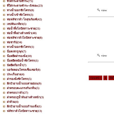
ที่ใส่กระดาษชำระ
(75)
ที่ใส่กระดาษชำระ+ถังขยะ
(23)
ทางน้ำออกชักโครก
(0)
view
ทางน้ำเข้าชักโครก
(3)
ท่อฟลัชวาล์ว โถสุขภัณฑ์
(42)
เทปพันเกลียว
(5)
ท่อน้ำทิ้งโถปัสสาวะชาย
(21)
ท่อน้ำทิ้งอ่างล้างหน้า
(40)
ท่อฟลัชวาล์วโถปัสสาะชาย
(8)
ท่อชาร์ป
(34)
ทางน้ำออกชักโครก
(1)
น็อต/สกรู/พุก
(7)
view
น็อตยึดฝารองนั่ง
(10)
น็อตยึดหม้อน้ำชักโครก
(1)
นัตยึดก๊อกน้ำ
(7)
บอร์ดคอนโทรลเซ็นเซอร์
(0)
ประเก็นยาง
(4)
ก่อนหน้า
1
ถัด
ฝารองนั่งชักโครก
(5)
ฝักบัวอาบน้ำแบบสายอ่อน
(9)
ฝาครอบตะแกรงกันกลิ่น
(5)
ฝาครอบวาล์ว
(27)
ฝาครอบรูน้ำล้นอ่างล้างหน้า
(3)
ฝาส้วม
(4)
ฝักบัวอาบน้ำแบบก้านแข็ง
(1)
ฟลัชวาล์วโถปัสสาวะชาย
(13)