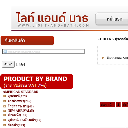
KOHLER
>
ตู้/ฉากกั
ชั้นวางของ/ 
[Help]
AMERICAN STANDARD
สุขภัณฑ์
(379)
อ่างล้างหน้า
(286)
ก่อนหน้า
1
ถัด
โถปัสสาวะชาย
(47)
NEW ARRIVAL
(5)
ฝารองนั่ง
(140)
อุปกรณ์-อ่างล้างหน้า
(67)
ก๊อกน้ำ
(693)