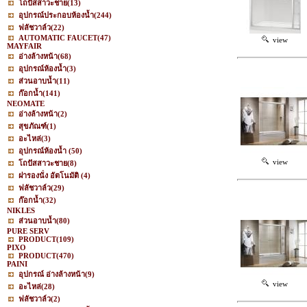
โถปัสสาวะชาย
(13)
อุปกรณ์ประกอบห้องน้ำ
(244)
ฟลัชวาล์ว
(22)
AUTOMATIC FAUCET
(47)
view
MAYFAIR
อ่างล้างหน้า
(68)
อุปกรณ์ห้องน้ำ
(3)
ส่วนอาบน้ำ
(11)
ก๊อกน้ำ
(141)
NEOMATE
อ่างล้างหน้า
(2)
สุขภัณฑ์
(1)
อะไหล่
(3)
อุปกรณ์ห้องน้ำ
(50)
view
โถปัสสาวะชาย
(8)
ฝารองนั่ง อัตโนมัติ
(4)
ฟลัชวาล์ว
(29)
ก๊อกน้ำ
(32)
NIKLES
ส่วนอาบน้ำ
(80)
PURE SERV
PRODUCT
(109)
PIXO
PRODUCT
(470)
PAINI
อุปกรณ์ อ่างล้างหน้า
(9)
view
อะไหล่
(28)
ฟลัชวาล์ว
(2)