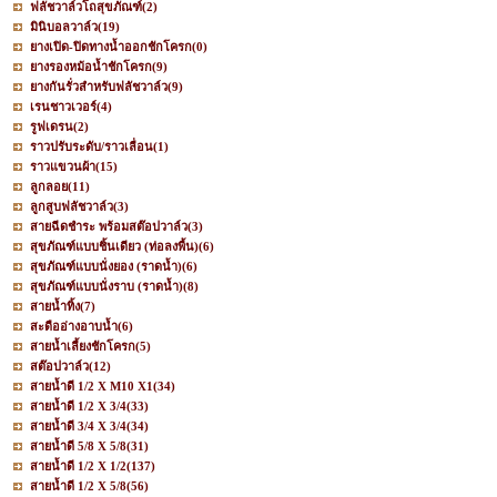
ฟลัชวาล์วโถสุขภัณฑ์
(2)
มินิบอลวาล์ว
(19)
ยางเปิด-ปิดทางน้ำออกชักโครก
(0)
ยางรองหม้อน้ำชักโครก
(9)
ยางกันรั่วสำหรับฟลัชวาล์ว
(9)
เรนชาวเวอร์
(4)
รูฟเดรน
(2)
ราวปรับระดับ/ราวเลื่อน
(1)
ราวแขวนผ้า
(15)
ลูกลอย
(11)
ลูกสูบฟลัชวาล์ว
(3)
สายฉีดชำระ พร้อมสต๊อปวาล์ว
(3)
สุขภัณฑ์แบบชิ้นเดียว (ท่อลงพื้น)
(6)
สุขภัณฑ์แบบนั่งยอง (ราดน้ำ)
(6)
สุขภัณฑ์แบบนั่งราบ (ราดน้ำ)
(8)
สายน้ำทิ้ง
(7)
สะดืออ่างอาบน้ำ
(6)
สายน้ำเลี้ยงชักโครก
(5)
สต๊อปวาล์ว
(12)
สายน้ำดี 1/2 X M10 X1
(34)
สายน้ำดี 1/2 X 3/4
(33)
สายน้ำดี 3/4 X 3/4
(34)
สายน้ำดี 5/8 X 5/8
(31)
สายน้ำดี 1/2 X 1/2
(137)
สายน้ำดี 1/2 X 5/8
(56)