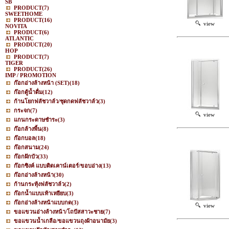
SB
PRODUCT
(7)
SWEETHOME
PRODUCT
(16)
view
NOVITA
PRODUCT
(6)
ATLANTIC
PRODUCT
(20)
HOP
PRODUCT
(7)
TIGER
PRODUCT
(26)
IMP / PROMOTION
ก๊อกอ่างล้างหน้า (SET)
(18)
ก๊อกตู้น้ำดื่ม
(12)
ก้านโยกฟลัชวาล์ว/ชุดกดฟลัชวาล์ว
(3)
กระจก
(7)
view
แกนกระดาษชำระ
(3)
ก๊อกล้างพื้น
(8)
ก๊อกบอล
(18)
ก๊อกสนาม
(24)
ก๊อกฝักบัว
(33)
ก๊อกซิงค์ แบบติดเคาน์เตอร์/ขอบอ่าง
(13)
ก๊อกอ่างล้างหน้า
(30)
ก้านกระทุ้งฟลัชวาล์ว
(2)
ก๊อกน้ำแบบเท้าเหยียบ
(3)
ก๊อกอ่างล้างหน้าแบบกด
(3)
view
ขอแขวนอ่างล้างหน้า/โถปัสสาวะชาย
(7)
ขอแขวนน้ำเกลือ/ขอแขวนถุงผ้าอนามัย
(3)