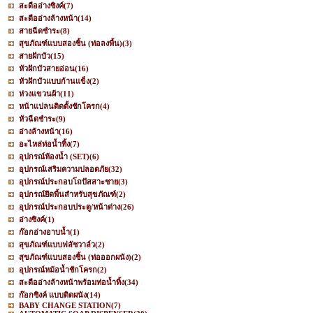
สะดืออ่างซิงค์
(7)
สะดืออ่างล้างหน้า
(14)
สายฉีดชำระ
(8)
สุขภัณฑ์แบบสองชิ้น (ท่อลงพื้น)
(3)
สายฝักบัว
(15)
หัวฝักบัวสายอ่อน
(16)
หัวฝักบัวแบบก้านแข็ง
(2)
ห่วงแขวนผ้า
(11)
หน้าแปลนติดตั้งชักโครก
(4)
หัวฉีดชำระ
(9)
อ่างล้างหน้า
(16)
อะไหล่ท่อน้ำทิ้ง
(7)
อุปกรณ์ห้องน้ำ (SET)
(6)
อุปกรณ์เสริมความปลอดภัย
(32)
อุปกรณ์ประกอบโถปัสสาะชาย
(3)
อุปกรณ์ยึดพื้นสำหรับสุขภัณฑ์
(2)
อุปกรณ์ประกอบประตู/หน้าต่าง
(26)
อ่างซิงค์
(1)
ก๊อกอ่างอาบน้ำ
(1)
สุขภัณฑ์แบบฟลัชวาล์ว
(2)
สุขภัณฑ์แบบสองชิ้น (ท่อออกผนัง)
(2)
อุปกรณ์หม้อน้ำชักโครก
(2)
สะดืออ่างล้างหน้าพร้อมท่อน้ำทิ้ง
(34)
ก๊อกซิงค์ แบบติดผนัง
(14)
BABY CHANGE STATION
(7)