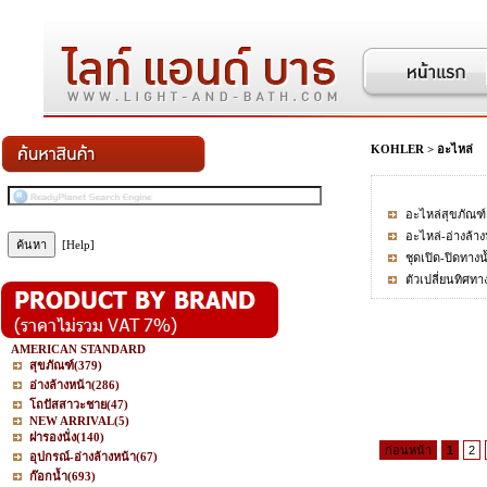
KOHLER
>
อะไหล่
อะไหล่สุขภัณฑ์
อะไหล่-อ่างล้าง
[Help]
ชุดเปิด-ปิดทาง
ตัวเปลี่ยนทิศทา
AMERICAN STANDARD
สุขภัณฑ์
(379)
อ่างล้างหน้า
(286)
โถปัสสาวะชาย
(47)
NEW ARRIVAL
(5)
ฝารองนั่ง
(140)
ก่อนหน้า
1
2
อุปกรณ์-อ่างล้างหน้า
(67)
ก๊อกน้ำ
(693)