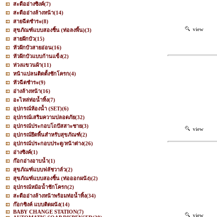
สะดืออ่างซิงค์
(7)
สะดืออ่างล้างหน้า
(14)
สายฉีดชำระ
(8)
view
สุขภัณฑ์แบบสองชิ้น (ท่อลงพื้น)
(3)
สายฝักบัว
(15)
หัวฝักบัวสายอ่อน
(16)
หัวฝักบัวแบบก้านแข็ง
(2)
ห่วงแขวนผ้า
(11)
หน้าแปลนติดตั้งชักโครก
(4)
หัวฉีดชำระ
(9)
อ่างล้างหน้า
(16)
อะไหล่ท่อน้ำทิ้ง
(7)
อุปกรณ์ห้องน้ำ (SET)
(6)
อุปกรณ์เสริมความปลอดภัย
(32)
อุปกรณ์ประกอบโถปัสสาะชาย
(3)
view
อุปกรณ์ยึดพื้นสำหรับสุขภัณฑ์
(2)
อุปกรณ์ประกอบประตู/หน้าต่าง
(26)
อ่างซิงค์
(1)
ก๊อกอ่างอาบน้ำ
(1)
สุขภัณฑ์แบบฟลัชวาล์ว
(2)
สุขภัณฑ์แบบสองชิ้น (ท่อออกผนัง)
(2)
อุปกรณ์หม้อน้ำชักโครก
(2)
สะดืออ่างล้างหน้าพร้อมท่อน้ำทิ้ง
(34)
ก๊อกซิงค์ แบบติดผนัง
(14)
BABY CHANGE STATION
(7)
view