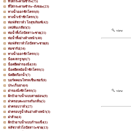
ที่ใส่กระดาษชำระ
(75)
ที่ใส่กระดาษชำระ+ถังขยะ
(23)
ทางน้ำออกชักโครก
(0)
ทางน้ำเข้าชักโครก
(3)
ท่อฟลัชวาล์ว โถสุขภัณฑ์
(42)
เทปพันเกลียว
(5)
view
ท่อน้ำทิ้งโถปัสสาวะชาย
(21)
ท่อน้ำทิ้งอ่างล้างหน้า
(40)
ท่อฟลัชวาล์วโถปัสสาะชาย
(8)
ท่อชาร์ป
(34)
ทางน้ำออกชักโครก
(1)
น็อต/สกรู/พุก
(7)
น็อตยึดฝารองนั่ง
(10)
น็อตยึดหม้อน้ำชักโครก
(1)
นัตยึดก๊อกน้ำ
(7)
บอร์ดคอนโทรลเซ็นเซอร์
(0)
ประเก็นยาง
(4)
ฝารองนั่งชักโครก
(5)
view
ฝักบัวอาบน้ำแบบสายอ่อน
(9)
ฝาครอบตะแกรงกันกลิ่น
(5)
ฝาครอบวาล์ว
(27)
ฝาครอบรูน้ำล้นอ่างล้างหน้า
(3)
ฝาส้วม
(4)
ฝักบัวอาบน้ำแบบก้านแข็ง
(1)
ฟลัชวาล์วโถปัสสาวะชาย
(13)