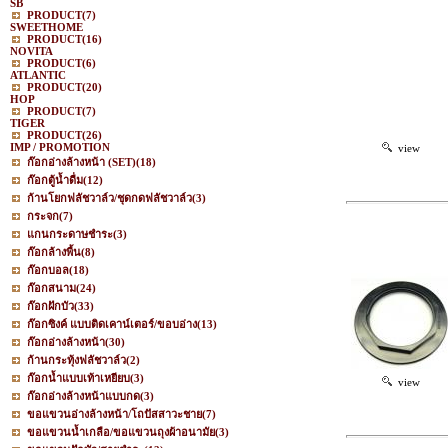
SB
PRODUCT
(7)
SWEETHOME
PRODUCT
(16)
NOVITA
PRODUCT
(6)
ATLANTIC
PRODUCT
(20)
HOP
PRODUCT
(7)
TIGER
PRODUCT
(26)
IMP / PROMOTION
view
ก๊อกอ่างล้างหน้า (SET)
(18)
ก๊อกตู้น้ำดื่ม
(12)
ก้านโยกฟลัชวาล์ว/ชุดกดฟลัชวาล์ว
(3)
กระจก
(7)
แกนกระดาษชำระ
(3)
ก๊อกล้างพื้น
(8)
ก๊อกบอล
(18)
ก๊อกสนาม
(24)
ก๊อกฝักบัว
(33)
ก๊อกซิงค์ แบบติดเคาน์เตอร์/ขอบอ่าง
(13)
ก๊อกอ่างล้างหน้า
(30)
ก้านกระทุ้งฟลัชวาล์ว
(2)
ก๊อกน้ำแบบเท้าเหยียบ
(3)
view
ก๊อกอ่างล้างหน้าแบบกด
(3)
ขอแขวนอ่างล้างหน้า/โถปัสสาวะชาย
(7)
ขอแขวนน้ำเกลือ/ขอแขวนถุงผ้าอนามัย
(3)