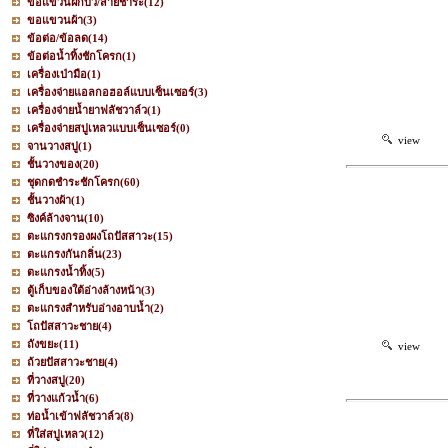
ขอแขวนฝักบัว/สายชำระ
(12)
ขอแขวนผ้า
(3)
ข้อต่อ/ข้อลด
(14)
ข้อต่อน้ำทิ้งชักโครก
(1)
เครื่องเป่ามือ
(1)
เครื่องจ่ายแอลกอฮอล์แบบเซ็นเซอร์
(3)
เครื่องจ่ายน้ำยาฟลัชวาล์ว
(1)
เครื่องจ่ายสบู่เหลวแบบเซ็นเซอร์
(0)
view
จานวางสบู่
(1)
ชั้นวางของ
(20)
ชุดกดชำระชักโครก
(60)
ชั้นวางผ้า
(1)
ซิงค์ล้างจาน
(10)
ตะแกรงกรองผงโถปัสสาวะ
(15)
ตะแกรงกันกลิ่น
(23)
ตะแกรงน้ำทิ้ง
(5)
ตู้เก็บของใต้อ่างล้างหน้า
(3)
ตะแกรงสำหรับอ่างอาบน้ำ
(2)
โถปัสสาวะชาย
(4)
ถังขยะ
(11)
view
ถ้วยปัสสาวะชาย
(4)
ที่วางสบู่
(20)
ที่วางแก้วน้ำ
(6)
ท่อน้ำเข้าฟลัชวาล์ว
(8)
ที่ใส่สบู่เหลว
(12)