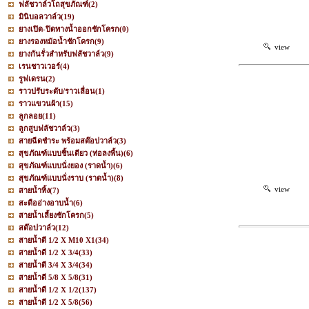
ฟลัชวาล์วโถสุขภัณฑ์
(2)
มินิบอลวาล์ว
(19)
ยางเปิด-ปิดทางน้ำออกชักโครก
(0)
ยางรองหม้อน้ำชักโครก
(9)
view
ยางกันรั่วสำหรับฟลัชวาล์ว
(9)
เรนชาวเวอร์
(4)
รูฟเดรน
(2)
ราวปรับระดับ/ราวเลื่อน
(1)
ราวแขวนผ้า
(15)
ลูกลอย
(11)
ลูกสูบฟลัชวาล์ว
(3)
สายฉีดชำระ พร้อมสต๊อปวาล์ว
(3)
สุขภัณฑ์แบบชิ้นเดียว (ท่อลงพื้น)
(6)
สุขภัณฑ์แบบนั่งยอง (ราดน้ำ)
(6)
สุขภัณฑ์แบบนั่งราบ (ราดน้ำ)
(8)
view
สายน้ำทิ้ง
(7)
สะดืออ่างอาบน้ำ
(6)
สายน้ำเลี้ยงชักโครก
(5)
สต๊อปวาล์ว
(12)
สายน้ำดี 1/2 X M10 X1
(34)
สายน้ำดี 1/2 X 3/4
(33)
สายน้ำดี 3/4 X 3/4
(34)
สายน้ำดี 5/8 X 5/8
(31)
สายน้ำดี 1/2 X 1/2
(137)
สายน้ำดี 1/2 X 5/8
(56)