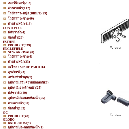
เฟอร์นิเจอร์
(292)
อ่างอาบน้ำ
(112)
โถปัสสาวะหญิง (BIDET)
(29)
โถปัสสาวะชาย
(60)
อ่างล้างหน้า
(416)
CONTI PLUS
ฟลัชวาล์ว
(4)
ก๊อกน้ำ
(23)
ESTHER
PRODUCT
(639)
view
ENGLEFIELD
NEW ARRIVAL
(0)
โถปัสสาวะชาย
(4)
อ่างล้างหน้า
(23)
อะไหล่ / SPARE PART
(16)
สุขภัณฑ์
(23)
เครื่องทำน้ำอุ่น
(7)
อุปกรณ์เสริมความปลอดภัย
(7)
อุปกรณ์ อ่างล้างหน้า
(25)
ฟลัชวาล์ว
(10)
อุปกรณ์ประกอบห้องน้ำ
(55)
ส่วนอาบน้ำ
(50)
ก๊อกน้ำ
(132)
GC
view
PRODUCT
(48)
GLOBO
BATHROOM
(9)
อุปกรณ์ประกอบห้องน้ำ
(1)