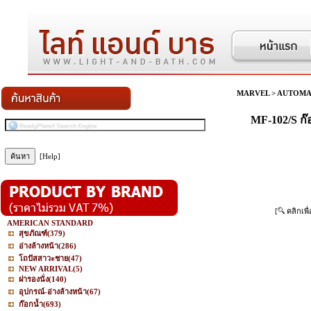
MARVEL
>
AUTOMA
MF-102/S ก๊
[Help]
[
คลิกเพื
AMERICAN STANDARD
สุขภัณฑ์
(379)
อ่างล้างหน้า
(286)
โถปัสสาวะชาย
(47)
NEW ARRIVAL
(5)
ฝารองนั่ง
(140)
อุปกรณ์-อ่างล้างหน้า
(67)
ก๊อกน้ำ
(693)