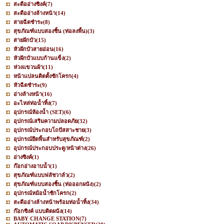
สะดืออ่างซิงค์
(7)
สะดืออ่างล้างหน้า
(14)
สายฉีดชำระ
(8)
สุขภัณฑ์แบบสองชิ้น (ท่อลงพื้น)
(3)
สายฝักบัว
(15)
หัวฝักบัวสายอ่อน
(16)
หัวฝักบัวแบบก้านแข็ง
(2)
ห่วงแขวนผ้า
(11)
หน้าแปลนติดตั้งชักโครก
(4)
หัวฉีดชำระ
(9)
อ่างล้างหน้า
(16)
อะไหล่ท่อน้ำทิ้ง
(7)
อุปกรณ์ห้องน้ำ (SET)
(6)
อุปกรณ์เสริมความปลอดภัย
(32)
อุปกรณ์ประกอบโถปัสสาะชาย
(3)
อุปกรณ์ยึดพื้นสำหรับสุขภัณฑ์
(2)
อุปกรณ์ประกอบประตู/หน้าต่าง
(26)
อ่างซิงค์
(1)
ก๊อกอ่างอาบน้ำ
(1)
สุขภัณฑ์แบบฟลัชวาล์ว
(2)
สุขภัณฑ์แบบสองชิ้น (ท่อออกผนัง)
(2)
อุปกรณ์หม้อน้ำชักโครก
(2)
สะดืออ่างล้างหน้าพร้อมท่อน้ำทิ้ง
(34)
ก๊อกซิงค์ แบบติดผนัง
(14)
BABY CHANGE STATION
(7)