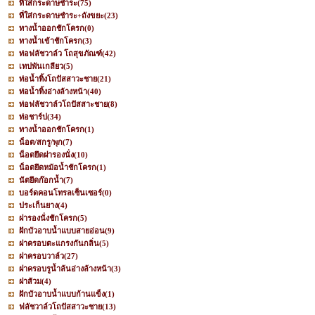
ที่ใส่กระดาษชำระ
(75)
ที่ใส่กระดาษชำระ+ถังขยะ
(23)
ทางน้ำออกชักโครก
(0)
ทางน้ำเข้าชักโครก
(3)
ท่อฟลัชวาล์ว โถสุขภัณฑ์
(42)
เทปพันเกลียว
(5)
ท่อน้ำทิ้งโถปัสสาวะชาย
(21)
ท่อน้ำทิ้งอ่างล้างหน้า
(40)
ท่อฟลัชวาล์วโถปัสสาะชาย
(8)
ท่อชาร์ป
(34)
ทางน้ำออกชักโครก
(1)
น็อต/สกรู/พุก
(7)
น็อตยึดฝารองนั่ง
(10)
น็อตยึดหม้อน้ำชักโครก
(1)
นัตยึดก๊อกน้ำ
(7)
บอร์ดคอนโทรลเซ็นเซอร์
(0)
ประเก็นยาง
(4)
ฝารองนั่งชักโครก
(5)
ฝักบัวอาบน้ำแบบสายอ่อน
(9)
ฝาครอบตะแกรงกันกลิ่น
(5)
ฝาครอบวาล์ว
(27)
ฝาครอบรูน้ำล้นอ่างล้างหน้า
(3)
ฝาส้วม
(4)
ฝักบัวอาบน้ำแบบก้านแข็ง
(1)
ฟลัชวาล์วโถปัสสาวะชาย
(13)