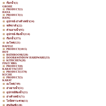
ก๊อกน้ำ
(1)
GROHE
PRODUCT
(1)
HANA
PRODUCT
(1)
HANG
อุปกรณ์-อ่างล้างหน้า
(54)
ฟลัชวาล์ว
(22)
ส่วนอาบน้ำ
(95)
อุปกรณ์-ห้องน้ำ
(114)
ก๊อกน้ำ
(375)
อะไหล่
(121)
HAFELE
PRODUCT
(1015)
HOY
BATHROOM
(320)
DOOR&WINDOW HARDWARE
(33)
KITHCHEN
(28)
ITALY MRG
PRODUCT
(8)
KARAT FACUET
PRODUCT
(1370)
KUCHE
PRODUCT
(5)
KARAT
อะไหล่
(749)
อ่างอาบน้ำ
(51)
อุปกรณ์ห้องน้ำ
(21)
อ่างล้างหน้า
(71)
โถปัสสาวะชาย
(11)
สุขภัณฑ์
(128)