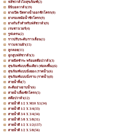
ฟลัชวาล์วโถสุขภัณฑ์
(2)
มินิบอลวาล์ว
(19)
ยางเปิด-ปิดทางน้ำออกชักโครก
(0)
ยางรองหม้อน้ำชักโครก
(9)
ยางกันรั่วสำหรับฟลัชวาล์ว
(9)
เรนชาวเวอร์
(4)
รูฟเดรน
(2)
ราวปรับระดับ/ราวเลื่อน
(1)
ราวแขวนผ้า
(15)
ลูกลอย
(11)
ลูกสูบฟลัชวาล์ว
(3)
สายฉีดชำระ พร้อมสต๊อปวาล์ว
(3)
สุขภัณฑ์แบบชิ้นเดียว (ท่อลงพื้น)
(6)
สุขภัณฑ์แบบนั่งยอง (ราดน้ำ)
(6)
สุขภัณฑ์แบบนั่งราบ (ราดน้ำ)
(8)
สายน้ำทิ้ง
(7)
สะดืออ่างอาบน้ำ
(6)
สายน้ำเลี้ยงชักโครก
(5)
สต๊อปวาล์ว
(12)
สายน้ำดี 1/2 X M10 X1
(34)
สายน้ำดี 1/2 X 3/4
(33)
สายน้ำดี 3/4 X 3/4
(34)
สายน้ำดี 5/8 X 5/8
(31)
สายน้ำดี 1/2 X 1/2
(137)
สายน้ำดี 1/2 X 5/8
(56)