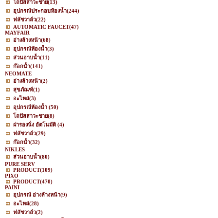
โถปัสสาวะชาย
(13)
อุปกรณ์ประกอบห้องน้ำ
(244)
ฟลัชวาล์ว
(22)
AUTOMATIC FAUCET
(47)
MAYFAIR
อ่างล้างหน้า
(68)
อุปกรณ์ห้องน้ำ
(3)
ส่วนอาบน้ำ
(11)
ก๊อกน้ำ
(141)
NEOMATE
อ่างล้างหน้า
(2)
สุขภัณฑ์
(1)
อะไหล่
(3)
อุปกรณ์ห้องน้ำ
(50)
โถปัสสาวะชาย
(8)
ฝารองนั่ง อัตโนมัติ
(4)
ฟลัชวาล์ว
(29)
ก๊อกน้ำ
(32)
NIKLES
ส่วนอาบน้ำ
(80)
PURE SERV
PRODUCT
(109)
PIXO
PRODUCT
(470)
PAINI
อุปกรณ์ อ่างล้างหน้า
(9)
อะไหล่
(28)
ฟลัชวาล์ว
(2)