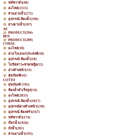
ฟลัชวาล์ว
(40)
อะไหล่
(2115)
ส่วนอาบน้ำ
(272)
อุปกรณ์-ห้องน้ำ
(196)
อ่างอาบน้ำ
(107)
AE
PRODUCT
(294)
BEN
PRODUCT
(289)
CORAL
อะไหล่
(18)
อ่าง/โถเอนกประสงค์
(10)
อุปกรณ์-ห้องน้ำ
(18)
โถปัสสาวะชาย/หญิง
(12)
อ่างล้างหน้า
(33)
สุขภัณฑ์
(41)
COTTO
สุขภัณฑ์
(705)
ห้องน้ำสำเร็จรูป
(14)
อะไหล่
(2833)
อุปกรณ์-ห้องน้ำ
(1017)
อุปกรณ์อ่างล้างหน้า
(230)
อุปกรณ์ ห้องครัว
(167)
ฟลัชวาล์ว
(174)
ก๊อกน้ำ
(1926)
ถังน้ำ
(281)
ส่วนอาบน้ำ
(593)