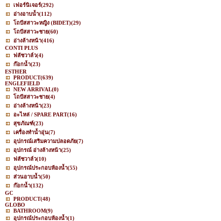
เฟอร์นิเจอร์
(292)
อ่างอาบน้ำ
(112)
โถปัสสาวะหญิง (BIDET)
(29)
โถปัสสาวะชาย
(60)
อ่างล้างหน้า
(416)
CONTI PLUS
ฟลัชวาล์ว
(4)
ก๊อกน้ำ
(23)
ESTHER
PRODUCT
(639)
ENGLEFIELD
NEW ARRIVAL
(0)
โถปัสสาวะชาย
(4)
อ่างล้างหน้า
(23)
อะไหล่ / SPARE PART
(16)
สุขภัณฑ์
(23)
เครื่องทำน้ำอุ่น
(7)
อุปกรณ์เสริมความปลอดภัย
(7)
อุปกรณ์ อ่างล้างหน้า
(25)
ฟลัชวาล์ว
(10)
อุปกรณ์ประกอบห้องน้ำ
(55)
ส่วนอาบน้ำ
(50)
ก๊อกน้ำ
(132)
GC
PRODUCT
(48)
GLOBO
BATHROOM
(9)
อุปกรณ์ประกอบห้องน้ำ
(1)