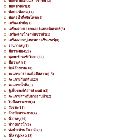
ขอแขวนฝักบัว/สายชำระ
(12)
ขอแขวนผ้า
(3)
ข้อต่อ/ข้อลด
(14)
ข้อต่อน้ำทิ้งชักโครก
(1)
เครื่องเป่ามือ
(1)
เครื่องจ่ายแอลกอฮอล์แบบเซ็นเซอร์
(3)
เครื่องจ่ายน้ำยาฟลัชวาล์ว
(1)
เครื่องจ่ายสบู่เหลวแบบเซ็นเซอร์
(0)
จานวางสบู่
(1)
ชั้นวางของ
(20)
ชุดกดชำระชักโครก
(60)
ชั้นวางผ้า
(1)
ซิงค์ล้างจาน
(10)
ตะแกรงกรองผงโถปัสสาวะ
(15)
ตะแกรงกันกลิ่น
(23)
ตะแกรงน้ำทิ้ง
(5)
ตู้เก็บของใต้อ่างล้างหน้า
(3)
ตะแกรงสำหรับอ่างอาบน้ำ
(2)
โถปัสสาวะชาย
(4)
ถังขยะ
(11)
ถ้วยปัสสาวะชาย
(4)
ที่วางสบู่
(20)
ที่วางแก้วน้ำ
(6)
ท่อน้ำเข้าฟลัชวาล์ว
(8)
ที่ใส่สบู่เหลว
(12)