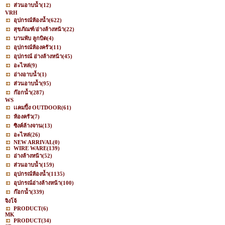
ส่วนอาบน้ำ
(12)
VRH
อุปกรณ์ห้องน้ำ
(622)
สุขภัณฑ์/อ่างล้างหน้า
(22)
บานพับ ลูกบิด
(4)
อุปกรณ์ห้องครัว
(11)
อุปกรณ์ อ่างล้างหน้า
(45)
อะไหล่
(9)
อ่างอาบน้ำ
(1)
ส่วนอาบน้ำ
(95)
ก๊อกน้ำ
(287)
WS
เเคมปิ้ง OUTDOOR
(61)
ห้องครัว
(7)
ซิงค์ล้างจาน
(13)
อะไหล่
(26)
NEW ARRIVAL
(0)
WIRE WARE
(139)
อ่างล้างหน้า
(52)
ส่วนอาบน้ำ
(159)
อุปกรณ์ห้องน้ำ
(1135)
อุปกรณ์อ่างล้างหน้า
(100)
ก๊อกน้ำ
(339)
จิงโจ้
PRODUCT
(6)
MK
PRODUCT
(34)