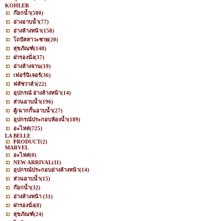
KOHLER
ก๊อกน้ำ
(580)
อ่างอาบน้ำ
(77)
อ่างล้างหน้า
(158)
โถปัสสาวะชาย
(20)
สุขภัณฑ์
(148)
ฝารองนั่ง
(37)
อ่างล้างจาน
(19)
เฟอร์นิเจอร์
(36)
ฟลัชวาล์ว
(22)
อุปกรณ์ อ่างล้างหน้า
(14)
ส่วนอาบน้ำ
(196)
ตู้/ฉากกั้นอาบน้ำ
(27)
อุปกรณ์ประกอบห้องน้ำ
(189)
อะไหล่
(725)
LA BELLE
PRODUCT
(2)
MARVEL
อะไหล่
(0)
NEW ARRIVAL
(11)
อุปกรณ์ประกอบอ่างล้างหน้า
(14)
ส่วนอาบน้ำ
(15)
ก๊อกน้ำ
(32)
อ่างล้างหน้า
(31)
ฝารองนั่ง
(8)
สุขภัณฑ์
(24)