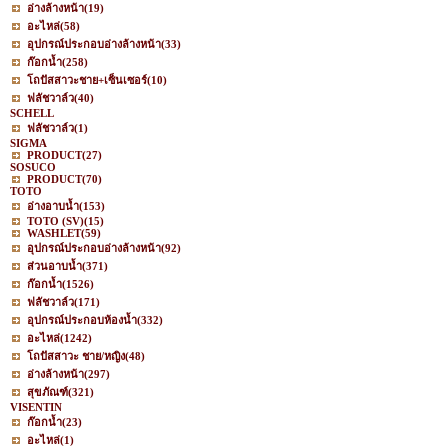
อ่างล้างหน้า
(19)
อะไหล่
(58)
อุปกรณ์ประกอบอ่างล้างหน้า
(33)
ก๊อกน้ำ
(258)
โถปัสสาวะชาย+เซ็นเซอร์
(10)
ฟลัชวาล์ว
(40)
SCHELL
ฟลัชวาล์ว
(1)
SIGMA
PRODUCT
(27)
SOSUCO
PRODUCT
(70)
TOTO
อ่างอาบน้ำ
(153)
TOTO (SV)
(15)
WASHLET
(59)
อุปกรณ์ประกอบอ่างล้างหน้า
(92)
ส่วนอาบน้ำ
(371)
ก๊อกน้ำ
(1526)
ฟลัชวาล์ว
(171)
อุปกรณ์ประกอบห้องน้ำ
(332)
อะไหล่
(1242)
โถปัสสาวะ ชาย/หญิง
(48)
อ่างล้างหน้า
(297)
สุขภัณฑ์
(321)
VISENTIN
ก๊อกน้ำ
(23)
อะไหล่
(1)