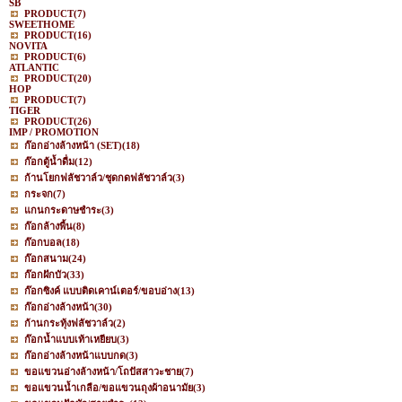
SB
PRODUCT
(7)
SWEETHOME
PRODUCT
(16)
NOVITA
PRODUCT
(6)
ATLANTIC
PRODUCT
(20)
HOP
PRODUCT
(7)
TIGER
PRODUCT
(26)
IMP / PROMOTION
ก๊อกอ่างล้างหน้า (SET)
(18)
ก๊อกตู้น้ำดื่ม
(12)
ก้านโยกฟลัชวาล์ว/ชุดกดฟลัชวาล์ว
(3)
กระจก
(7)
แกนกระดาษชำระ
(3)
ก๊อกล้างพื้น
(8)
ก๊อกบอล
(18)
ก๊อกสนาม
(24)
ก๊อกฝักบัว
(33)
ก๊อกซิงค์ แบบติดเคาน์เตอร์/ขอบอ่าง
(13)
ก๊อกอ่างล้างหน้า
(30)
ก้านกระทุ้งฟลัชวาล์ว
(2)
ก๊อกน้ำแบบเท้าเหยียบ
(3)
ก๊อกอ่างล้างหน้าแบบกด
(3)
ขอแขวนอ่างล้างหน้า/โถปัสสาวะชาย
(7)
ขอแขวนน้ำเกลือ/ขอแขวนถุงผ้าอนามัย
(3)