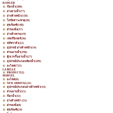
KOHLER
ก๊อกน้ำ
(580)
อ่างอาบน้ำ
(77)
อ่างล้างหน้า
(158)
โถปัสสาวะชาย
(20)
สุขภัณฑ์
(148)
ฝารองนั่ง
(37)
อ่างล้างจาน
(19)
เฟอร์นิเจอร์
(36)
ฟลัชวาล์ว
(22)
อุปกรณ์ อ่างล้างหน้า
(14)
ส่วนอาบน้ำ
(196)
ตู้/ฉากกั้นอาบน้ำ
(27)
อุปกรณ์ประกอบห้องน้ำ
(189)
อะไหล่
(725)
LA BELLE
PRODUCT
(2)
MARVEL
อะไหล่
(0)
NEW ARRIVAL
(11)
อุปกรณ์ประกอบอ่างล้างหน้า
(14)
ส่วนอาบน้ำ
(15)
ก๊อกน้ำ
(32)
อ่างล้างหน้า
(31)
ฝารองนั่ง
(8)
สุขภัณฑ์
(24)