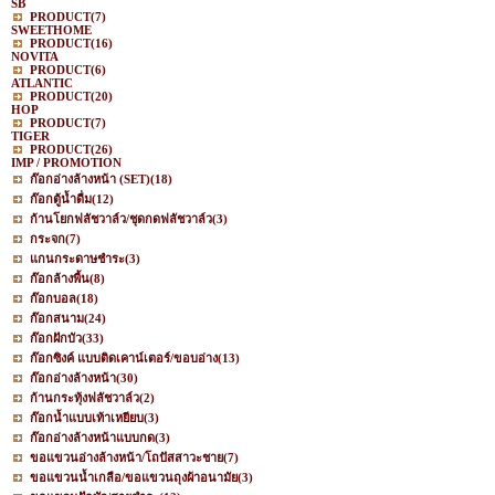
SB
PRODUCT
(7)
SWEETHOME
PRODUCT
(16)
NOVITA
PRODUCT
(6)
ATLANTIC
PRODUCT
(20)
HOP
PRODUCT
(7)
TIGER
PRODUCT
(26)
IMP / PROMOTION
ก๊อกอ่างล้างหน้า (SET)
(18)
ก๊อกตู้น้ำดื่ม
(12)
ก้านโยกฟลัชวาล์ว/ชุดกดฟลัชวาล์ว
(3)
กระจก
(7)
แกนกระดาษชำระ
(3)
ก๊อกล้างพื้น
(8)
ก๊อกบอล
(18)
ก๊อกสนาม
(24)
ก๊อกฝักบัว
(33)
ก๊อกซิงค์ แบบติดเคาน์เตอร์/ขอบอ่าง
(13)
ก๊อกอ่างล้างหน้า
(30)
ก้านกระทุ้งฟลัชวาล์ว
(2)
ก๊อกน้ำแบบเท้าเหยียบ
(3)
ก๊อกอ่างล้างหน้าแบบกด
(3)
ขอแขวนอ่างล้างหน้า/โถปัสสาวะชาย
(7)
ขอแขวนน้ำเกลือ/ขอแขวนถุงผ้าอนามัย
(3)