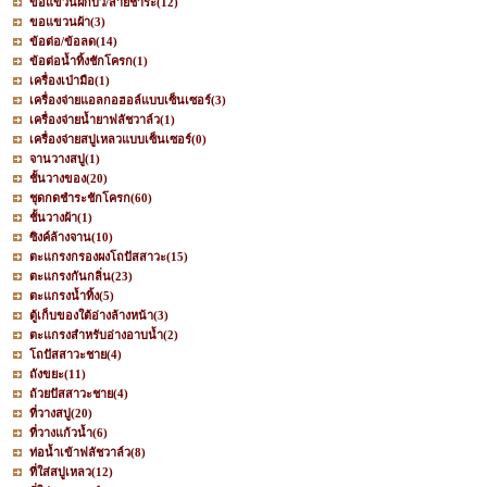
ขอแขวนฝักบัว/สายชำระ
(12)
ขอแขวนผ้า
(3)
ข้อต่อ/ข้อลด
(14)
ข้อต่อน้ำทิ้งชักโครก
(1)
เครื่องเป่ามือ
(1)
เครื่องจ่ายแอลกอฮอล์แบบเซ็นเซอร์
(3)
เครื่องจ่ายน้ำยาฟลัชวาล์ว
(1)
เครื่องจ่ายสบู่เหลวแบบเซ็นเซอร์
(0)
จานวางสบู่
(1)
ชั้นวางของ
(20)
ชุดกดชำระชักโครก
(60)
ชั้นวางผ้า
(1)
ซิงค์ล้างจาน
(10)
ตะแกรงกรองผงโถปัสสาวะ
(15)
ตะแกรงกันกลิ่น
(23)
ตะแกรงน้ำทิ้ง
(5)
ตู้เก็บของใต้อ่างล้างหน้า
(3)
ตะแกรงสำหรับอ่างอาบน้ำ
(2)
โถปัสสาวะชาย
(4)
ถังขยะ
(11)
ถ้วยปัสสาวะชาย
(4)
ที่วางสบู่
(20)
ที่วางแก้วน้ำ
(6)
ท่อน้ำเข้าฟลัชวาล์ว
(8)
ที่ใส่สบู่เหลว
(12)