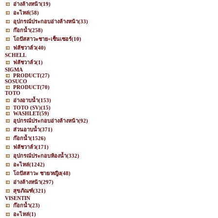
อ่างล้างหน้า
(19)
อะไหล่
(58)
อุปกรณ์ประกอบอ่างล้างหน้า
(33)
ก๊อกน้ำ
(258)
โถปัสสาวะชาย+เซ็นเซอร์
(10)
ฟลัชวาล์ว
(40)
SCHELL
ฟลัชวาล์ว
(1)
SIGMA
PRODUCT
(27)
SOSUCO
PRODUCT
(70)
TOTO
อ่างอาบน้ำ
(153)
TOTO (SV)
(15)
WASHLET
(59)
อุปกรณ์ประกอบอ่างล้างหน้า
(92)
ส่วนอาบน้ำ
(371)
ก๊อกน้ำ
(1526)
ฟลัชวาล์ว
(171)
อุปกรณ์ประกอบห้องน้ำ
(332)
อะไหล่
(1242)
โถปัสสาวะ ชาย/หญิง
(48)
อ่างล้างหน้า
(297)
สุขภัณฑ์
(321)
VISENTIN
ก๊อกน้ำ
(23)
อะไหล่
(1)