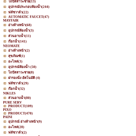
โถปัสสาวะชาย
(13)
อุปกรณ์ประกอบห้องน้ำ
(244)
ฟลัชวาล์ว
(22)
AUTOMATIC FAUCET
(47)
MAYFAIR
อ่างล้างหน้า
(68)
อุปกรณ์ห้องน้ำ
(3)
ส่วนอาบน้ำ
(11)
ก๊อกน้ำ
(141)
NEOMATE
อ่างล้างหน้า
(2)
สุขภัณฑ์
(1)
อะไหล่
(3)
อุปกรณ์ห้องน้ำ
(50)
โถปัสสาวะชาย
(8)
ฝารองนั่ง อัตโนมัติ
(4)
ฟลัชวาล์ว
(29)
ก๊อกน้ำ
(32)
NIKLES
ส่วนอาบน้ำ
(80)
PURE SERV
PRODUCT
(109)
PIXO
PRODUCT
(470)
PAINI
อุปกรณ์ อ่างล้างหน้า
(9)
อะไหล่
(28)
ฟลัชวาล์ว
(2)