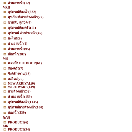
ส่วนอาบน้ำ
(12)
VRH
อุปกรณ์ห้องน้ำ
(622)
สุขภัณฑ์/อ่างล้างหน้า
(22)
บานพับ ลูกบิด
(4)
อุปกรณ์ห้องครัว
(11)
อุปกรณ์ อ่างล้างหน้า
(45)
อะไหล่
(9)
อ่างอาบน้ำ
(1)
ส่วนอาบน้ำ
(95)
ก๊อกน้ำ
(287)
WS
เเคมปิ้ง OUTDOOR
(61)
ห้องครัว
(7)
ซิงค์ล้างจาน
(13)
อะไหล่
(26)
NEW ARRIVAL
(0)
WIRE WARE
(139)
อ่างล้างหน้า
(52)
ส่วนอาบน้ำ
(159)
อุปกรณ์ห้องน้ำ
(1135)
อุปกรณ์อ่างล้างหน้า
(100)
ก๊อกน้ำ
(339)
จิงโจ้
PRODUCT
(6)
MK
PRODUCT
(34)