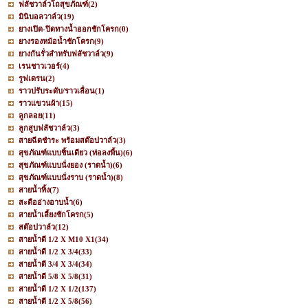
ฟลัชวาล์วโถสุขภัณฑ์
(2)
มินิบอลวาล์ว
(19)
ยางเปิด-ปิดทางน้ำออกชักโครก
(0)
ยางรองหม้อน้ำชักโครก
(9)
ยางกันรั่วสำหรับฟลัชวาล์ว
(9)
เรนชาวเวอร์
(4)
รูฟเดรน
(2)
ราวปรับระดับ/ราวเลื่อน
(1)
ราวแขวนผ้า
(15)
ลูกลอย
(11)
ลูกสูบฟลัชวาล์ว
(3)
สายฉีดชำระ พร้อมสต๊อปวาล์ว
(3)
สุขภัณฑ์แบบชิ้นเดียว (ท่อลงพื้น)
(6)
สุขภัณฑ์แบบนั่งยอง (ราดน้ำ)
(6)
สุขภัณฑ์แบบนั่งราบ (ราดน้ำ)
(8)
สายน้ำทิ้ง
(7)
สะดืออ่างอาบน้ำ
(6)
สายน้ำเลี้ยงชักโครก
(5)
สต๊อปวาล์ว
(12)
สายน้ำดี 1/2 X M10 X1
(34)
สายน้ำดี 1/2 X 3/4
(33)
สายน้ำดี 3/4 X 3/4
(34)
สายน้ำดี 5/8 X 5/8
(31)
สายน้ำดี 1/2 X 1/2
(137)
สายน้ำดี 1/2 X 5/8
(56)