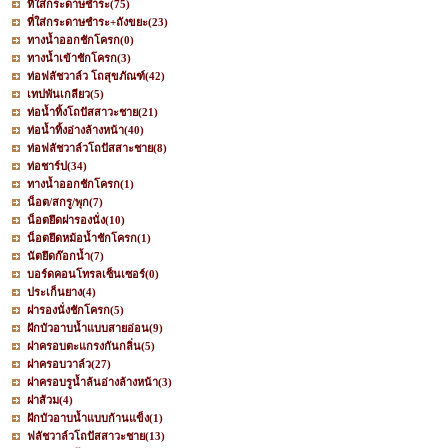
ที่ใส่กระดาษชำระ
(75)
ที่ใส่กระดาษชำระ+ถังขยะ
(23)
ทางน้ำออกชักโครก
(0)
ทางน้ำเข้าชักโครก
(3)
ท่อฟลัชวาล์ว โถสุขภัณฑ์
(42)
เทปพันเกลียว
(5)
ท่อน้ำทิ้งโถปัสสาวะชาย
(21)
ท่อน้ำทิ้งอ่างล้างหน้า
(40)
ท่อฟลัชวาล์วโถปัสสาะชาย
(8)
ท่อชาร์ป
(34)
ทางน้ำออกชักโครก
(1)
น็อต/สกรู/พุก
(7)
น็อตยึดฝารองนั่ง
(10)
น็อตยึดหม้อน้ำชักโครก
(1)
นัตยึดก๊อกน้ำ
(7)
บอร์ดคอนโทรลเซ็นเซอร์
(0)
ประเก็นยาง
(4)
ฝารองนั่งชักโครก
(5)
ฝักบัวอาบน้ำแบบสายอ่อน
(9)
ฝาครอบตะแกรงกันกลิ่น
(5)
ฝาครอบวาล์ว
(27)
ฝาครอบรูน้ำล้นอ่างล้างหน้า
(3)
ฝาส้วม
(4)
ฝักบัวอาบน้ำแบบก้านแข็ง
(1)
ฟลัชวาล์วโถปัสสาวะชาย
(13)