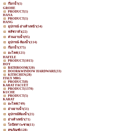
ก๊อกน้ำ
(1)
GROHE
PRODUCT
(1)
HANA
PRODUCT
(1)
HANG
อุปกรณ์-อ่างล้างหน้า
(54)
ฟลัชวาล์ว
(22)
ส่วนอาบน้ำ
(95)
อุปกรณ์-ห้องน้ำ
(114)
ก๊อกน้ำ
(375)
อะไหล่
(121)
HAFELE
PRODUCT
(1015)
HOY
BATHROOM
(320)
DOOR&WINDOW HARDWARE
(33)
KITHCHEN
(28)
ITALY MRG
PRODUCT
(8)
KARAT FACUET
PRODUCT
(1370)
KUCHE
PRODUCT
(5)
KARAT
อะไหล่
(749)
อ่างอาบน้ำ
(51)
อุปกรณ์ห้องน้ำ
(21)
อ่างล้างหน้า
(71)
โถปัสสาวะชาย
(11)
สุขภัณฑ์
(128)