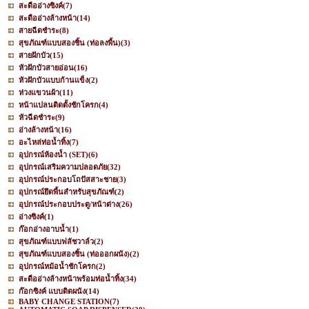
สะดืออ่างซิงค์
(7)
สะดืออ่างล้างหน้า
(14)
สายฉีดชำระ
(8)
สุขภัณฑ์แบบสองชิ้น (ท่อลงพื้น)
(3)
สายฝักบัว
(15)
หัวฝักบัวสายอ่อน
(16)
หัวฝักบัวแบบก้านแข็ง
(2)
ห่วงแขวนผ้า
(11)
หน้าแปลนติดตั้งชักโครก
(4)
หัวฉีดชำระ
(9)
อ่างล้างหน้า
(16)
อะไหล่ท่อน้ำทิ้ง
(7)
อุปกรณ์ห้องน้ำ (SET)
(6)
อุปกรณ์เสริมความปลอดภัย
(32)
อุปกรณ์ประกอบโถปัสสาะชาย
(3)
อุปกรณ์ยึดพื้นสำหรับสุขภัณฑ์
(2)
อุปกรณ์ประกอบประตู/หน้าต่าง
(26)
อ่างซิงค์
(1)
ก๊อกอ่างอาบน้ำ
(1)
สุขภัณฑ์แบบฟลัชวาล์ว
(2)
สุขภัณฑ์แบบสองชิ้น (ท่อออกผนัง)
(2)
อุปกรณ์หม้อน้ำชักโครก
(2)
สะดืออ่างล้างหน้าพร้อมท่อน้ำทิ้ง
(34)
ก๊อกซิงค์ แบบติดผนัง
(14)
BABY CHANGE STATION
(7)