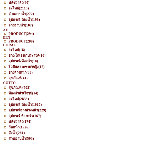
ฟลัชวาล์ว
(40)
อะไหล่
(2115)
ส่วนอาบน้ำ
(272)
อุปกรณ์-ห้องน้ำ
(196)
อ่างอาบน้ำ
(107)
AE
PRODUCT
(294)
BEN
PRODUCT
(289)
CORAL
อะไหล่
(18)
อ่าง/โถเอนกประสงค์
(10)
อุปกรณ์-ห้องน้ำ
(18)
โถปัสสาวะชาย/หญิง
(12)
อ่างล้างหน้า
(33)
สุขภัณฑ์
(41)
COTTO
สุขภัณฑ์
(705)
ห้องน้ำสำเร็จรูป
(14)
อะไหล่
(2833)
อุปกรณ์-ห้องน้ำ
(1017)
อุปกรณ์อ่างล้างหน้า
(229)
อุปกรณ์ ห้องครัว
(167)
ฟลัชวาล์ว
(174)
ก๊อกน้ำ
(1926)
ถังน้ำ
(281)
ส่วนอาบน้ำ
(593)