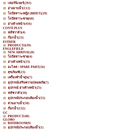
เฟอร์นิเจอร์
(292)
อ่างอาบน้ำ
(112)
โถปัสสาวะหญิง (BIDET)
(29)
โถปัสสาวะชาย
(60)
อ่างล้างหน้า
(416)
CONTI PLUS
ฟลัชวาล์ว
(4)
ก๊อกน้ำ
(23)
ESTHER
PRODUCT
(639)
ENGLEFIELD
NEW ARRIVAL
(0)
โถปัสสาวะชาย
(4)
อ่างล้างหน้า
(23)
อะไหล่ / SPARE PART
(16)
สุขภัณฑ์
(23)
เครื่องทำน้ำอุ่น
(7)
อุปกรณ์เสริมความปลอดภัย
(7)
อุปกรณ์ อ่างล้างหน้า
(25)
ฟลัชวาล์ว
(10)
อุปกรณ์ประกอบห้องน้ำ
(55)
ส่วนอาบน้ำ
(50)
ก๊อกน้ำ
(132)
GC
PRODUCT
(48)
GLOBO
BATHROOM
(9)
อุปกรณ์ประกอบห้องน้ำ
(1)