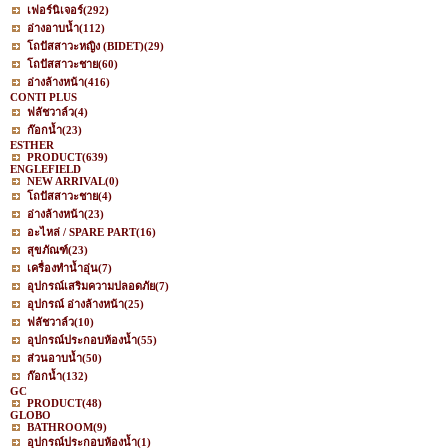
เฟอร์นิเจอร์
(292)
อ่างอาบน้ำ
(112)
โถปัสสาวะหญิง (BIDET)
(29)
โถปัสสาวะชาย
(60)
อ่างล้างหน้า
(416)
CONTI PLUS
ฟลัชวาล์ว
(4)
ก๊อกน้ำ
(23)
ESTHER
PRODUCT
(639)
ENGLEFIELD
NEW ARRIVAL
(0)
โถปัสสาวะชาย
(4)
อ่างล้างหน้า
(23)
อะไหล่ / SPARE PART
(16)
สุขภัณฑ์
(23)
เครื่องทำน้ำอุ่น
(7)
อุปกรณ์เสริมความปลอดภัย
(7)
อุปกรณ์ อ่างล้างหน้า
(25)
ฟลัชวาล์ว
(10)
อุปกรณ์ประกอบห้องน้ำ
(55)
ส่วนอาบน้ำ
(50)
ก๊อกน้ำ
(132)
GC
PRODUCT
(48)
GLOBO
BATHROOM
(9)
อุปกรณ์ประกอบห้องน้ำ
(1)