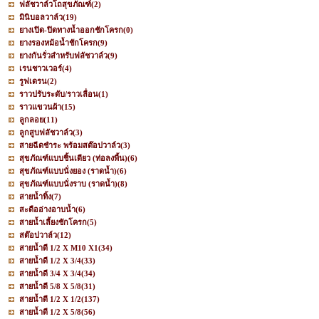
ฟลัชวาล์วโถสุขภัณฑ์
(2)
มินิบอลวาล์ว
(19)
ยางเปิด-ปิดทางน้ำออกชักโครก
(0)
ยางรองหม้อน้ำชักโครก
(9)
ยางกันรั่วสำหรับฟลัชวาล์ว
(9)
เรนชาวเวอร์
(4)
รูฟเดรน
(2)
ราวปรับระดับ/ราวเลื่อน
(1)
ราวแขวนผ้า
(15)
ลูกลอย
(11)
ลูกสูบฟลัชวาล์ว
(3)
สายฉีดชำระ พร้อมสต๊อปวาล์ว
(3)
สุขภัณฑ์แบบชิ้นเดียว (ท่อลงพื้น)
(6)
สุขภัณฑ์แบบนั่งยอง (ราดน้ำ)
(6)
สุขภัณฑ์แบบนั่งราบ (ราดน้ำ)
(8)
สายน้ำทิ้ง
(7)
สะดืออ่างอาบน้ำ
(6)
สายน้ำเลี้ยงชักโครก
(5)
สต๊อปวาล์ว
(12)
สายน้ำดี 1/2 X M10 X1
(34)
สายน้ำดี 1/2 X 3/4
(33)
สายน้ำดี 3/4 X 3/4
(34)
สายน้ำดี 5/8 X 5/8
(31)
สายน้ำดี 1/2 X 1/2
(137)
สายน้ำดี 1/2 X 5/8
(56)