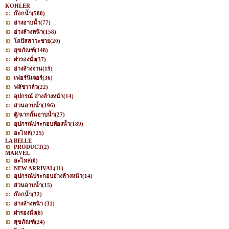
KOHLER
ก๊อกน้ำ
(580)
อ่างอาบน้ำ
(77)
อ่างล้างหน้า
(158)
โถปัสสาวะชาย
(20)
สุขภัณฑ์
(148)
ฝารองนั่ง
(37)
อ่างล้างจาน
(19)
เฟอร์นิเจอร์
(36)
ฟลัชวาล์ว
(22)
อุปกรณ์ อ่างล้างหน้า
(14)
ส่วนอาบน้ำ
(196)
ตู้/ฉากกั้นอาบน้ำ
(27)
อุปกรณ์ประกอบห้องน้ำ
(189)
อะไหล่
(725)
LA BELLE
PRODUCT
(2)
MARVEL
อะไหล่
(0)
NEW ARRIVAL
(11)
อุปกรณ์ประกอบอ่างล้างหน้า
(14)
ส่วนอาบน้ำ
(15)
ก๊อกน้ำ
(32)
อ่างล้างหน้า
(31)
ฝารองนั่ง
(8)
สุขภัณฑ์
(24)