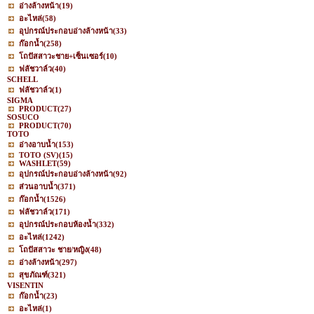
อ่างล้างหน้า
(19)
อะไหล่
(58)
อุปกรณ์ประกอบอ่างล้างหน้า
(33)
ก๊อกน้ำ
(258)
โถปัสสาวะชาย+เซ็นเซอร์
(10)
ฟลัชวาล์ว
(40)
SCHELL
ฟลัชวาล์ว
(1)
SIGMA
PRODUCT
(27)
SOSUCO
PRODUCT
(70)
TOTO
อ่างอาบน้ำ
(153)
TOTO (SV)
(15)
WASHLET
(59)
อุปกรณ์ประกอบอ่างล้างหน้า
(92)
ส่วนอาบน้ำ
(371)
ก๊อกน้ำ
(1526)
ฟลัชวาล์ว
(171)
อุปกรณ์ประกอบห้องน้ำ
(332)
อะไหล่
(1242)
โถปัสสาวะ ชาย/หญิง
(48)
อ่างล้างหน้า
(297)
สุขภัณฑ์
(321)
VISENTIN
ก๊อกน้ำ
(23)
อะไหล่
(1)