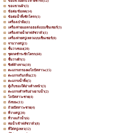
ขอแขวนฝักบัว/สายชำระ
(12)
ขอแขวนผ้า
(3)
ข้อต่อ/ข้อลด
(14)
ข้อต่อน้ำทิ้งชักโครก
(1)
เครื่องเป่ามือ
(1)
เครื่องจ่ายแอลกอฮอล์แบบเซ็นเซอร์
(3)
เครื่องจ่ายน้ำยาฟลัชวาล์ว
(1)
เครื่องจ่ายสบู่เหลวแบบเซ็นเซอร์
(0)
จานวางสบู่
(1)
ชั้นวางของ
(20)
ชุดกดชำระชักโครก
(60)
ชั้นวางผ้า
(1)
ซิงค์ล้างจาน
(10)
ตะแกรงกรองผงโถปัสสาวะ
(15)
ตะแกรงกันกลิ่น
(23)
ตะแกรงน้ำทิ้ง
(5)
ตู้เก็บของใต้อ่างล้างหน้า
(3)
ตะแกรงสำหรับอ่างอาบน้ำ
(2)
โถปัสสาวะชาย
(4)
ถังขยะ
(11)
ถ้วยปัสสาวะชาย
(4)
ที่วางสบู่
(20)
ที่วางแก้วน้ำ
(6)
ท่อน้ำเข้าฟลัชวาล์ว
(8)
ที่ใส่สบู่เหลว
(12)