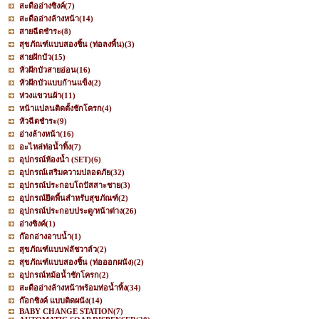
สะดืออ่างซิงค์
(7)
สะดืออ่างล้างหน้า
(14)
สายฉีดชำระ
(8)
สุขภัณฑ์แบบสองชิ้น (ท่อลงพื้น)
(3)
สายฝักบัว
(15)
หัวฝักบัวสายอ่อน
(16)
หัวฝักบัวแบบก้านแข็ง
(2)
ห่วงแขวนผ้า
(11)
หน้าแปลนติดตั้งชักโครก
(4)
หัวฉีดชำระ
(9)
อ่างล้างหน้า
(16)
อะไหล่ท่อน้ำทิ้ง
(7)
อุปกรณ์ห้องน้ำ (SET)
(6)
อุปกรณ์เสริมความปลอดภัย
(32)
อุปกรณ์ประกอบโถปัสสาะชาย
(3)
อุปกรณ์ยึดพื้นสำหรับสุขภัณฑ์
(2)
อุปกรณ์ประกอบประตู/หน้าต่าง
(26)
อ่างซิงค์
(1)
ก๊อกอ่างอาบน้ำ
(1)
สุขภัณฑ์แบบฟลัชวาล์ว
(2)
สุขภัณฑ์แบบสองชิ้น (ท่อออกผนัง)
(2)
อุปกรณ์หม้อน้ำชักโครก
(2)
สะดืออ่างล้างหน้าพร้อมท่อน้ำทิ้ง
(34)
ก๊อกซิงค์ แบบติดผนัง
(14)
BABY CHANGE STATION
(7)