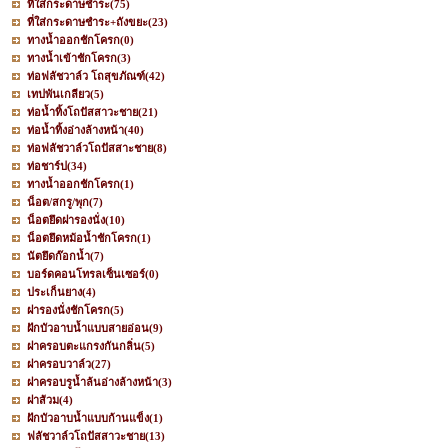
ที่ใส่กระดาษชำระ
(75)
ที่ใส่กระดาษชำระ+ถังขยะ
(23)
ทางน้ำออกชักโครก
(0)
ทางน้ำเข้าชักโครก
(3)
ท่อฟลัชวาล์ว โถสุขภัณฑ์
(42)
เทปพันเกลียว
(5)
ท่อน้ำทิ้งโถปัสสาวะชาย
(21)
ท่อน้ำทิ้งอ่างล้างหน้า
(40)
ท่อฟลัชวาล์วโถปัสสาะชาย
(8)
ท่อชาร์ป
(34)
ทางน้ำออกชักโครก
(1)
น็อต/สกรู/พุก
(7)
น็อตยึดฝารองนั่ง
(10)
น็อตยึดหม้อน้ำชักโครก
(1)
นัตยึดก๊อกน้ำ
(7)
บอร์ดคอนโทรลเซ็นเซอร์
(0)
ประเก็นยาง
(4)
ฝารองนั่งชักโครก
(5)
ฝักบัวอาบน้ำแบบสายอ่อน
(9)
ฝาครอบตะแกรงกันกลิ่น
(5)
ฝาครอบวาล์ว
(27)
ฝาครอบรูน้ำล้นอ่างล้างหน้า
(3)
ฝาส้วม
(4)
ฝักบัวอาบน้ำแบบก้านแข็ง
(1)
ฟลัชวาล์วโถปัสสาวะชาย
(13)