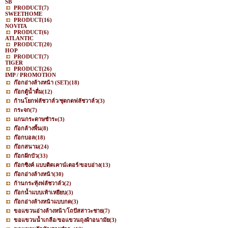
SB
PRODUCT
(7)
SWEETHOME
PRODUCT
(16)
NOVITA
PRODUCT
(6)
ATLANTIC
PRODUCT
(20)
HOP
PRODUCT
(7)
TIGER
PRODUCT
(26)
IMP / PROMOTION
ก๊อกอ่างล้างหน้า (SET)
(18)
ก๊อกตู้น้ำดื่ม
(12)
ก้านโยกฟลัชวาล์ว/ชุดกดฟลัชวาล์ว
(3)
กระจก
(7)
แกนกระดาษชำระ
(3)
ก๊อกล้างพื้น
(8)
ก๊อกบอล
(18)
ก๊อกสนาม
(24)
ก๊อกฝักบัว
(33)
ก๊อกซิงค์ แบบติดเคาน์เตอร์/ขอบอ่าง
(13)
ก๊อกอ่างล้างหน้า
(30)
ก้านกระทุ้งฟลัชวาล์ว
(2)
ก๊อกน้ำแบบเท้าเหยียบ
(3)
ก๊อกอ่างล้างหน้าแบบกด
(3)
ขอแขวนอ่างล้างหน้า/โถปัสสาวะชาย
(7)
ขอแขวนน้ำเกลือ/ขอแขวนถุงผ้าอนามัย
(3)