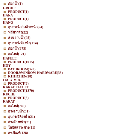
ก๊อกน้ำ
(1)
GROHE
PRODUCT
(1)
HANA
PRODUCT
(1)
HANG
อุปกรณ์-อ่างล้างหน้า
(54)
ฟลัชวาล์ว
(22)
ส่วนอาบน้ำ
(95)
อุปกรณ์-ห้องน้ำ
(114)
ก๊อกน้ำ
(375)
อะไหล่
(121)
HAFELE
PRODUCT
(1015)
HOY
BATHROOM
(320)
DOOR&WINDOW HARDWARE
(33)
KITHCHEN
(28)
ITALY MRG
PRODUCT
(8)
KARAT FACUET
PRODUCT
(1370)
KUCHE
PRODUCT
(5)
KARAT
อะไหล่
(749)
อ่างอาบน้ำ
(51)
อุปกรณ์ห้องน้ำ
(21)
อ่างล้างหน้า
(71)
โถปัสสาวะชาย
(11)
สุขภัณฑ์
(128)