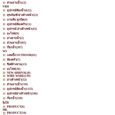
ส่วนอาบน้ำ
(12)
VRH
อุปกรณ์ห้องน้ำ
(622)
สุขภัณฑ์/อ่างล้างหน้า
(22)
บานพับ ลูกบิด
(4)
อุปกรณ์ห้องครัว
(11)
อุปกรณ์ อ่างล้างหน้า
(45)
อะไหล่
(9)
อ่างอาบน้ำ
(1)
ส่วนอาบน้ำ
(95)
ก๊อกน้ำ
(287)
WS
เเคมปิ้ง OUTDOOR
(61)
ห้องครัว
(7)
ซิงค์ล้างจาน
(13)
อะไหล่
(26)
NEW ARRIVAL
(0)
WIRE WARE
(139)
อ่างล้างหน้า
(52)
ส่วนอาบน้ำ
(159)
อุปกรณ์ห้องน้ำ
(1135)
อุปกรณ์อ่างล้างหน้า
(100)
ก๊อกน้ำ
(339)
จิงโจ้
PRODUCT
(6)
MK
PRODUCT
(34)