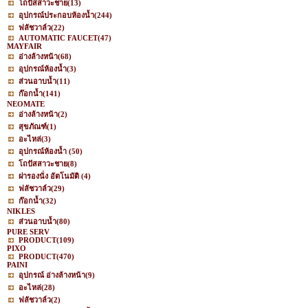
โถปัสสาวะชาย
(13)
อุปกรณ์ประกอบห้องน้ำ
(244)
ฟลัชวาล์ว
(22)
AUTOMATIC FAUCET
(47)
MAYFAIR
อ่างล้างหน้า
(68)
อุปกรณ์ห้องน้ำ
(3)
ส่วนอาบน้ำ
(11)
ก๊อกน้ำ
(141)
NEOMATE
อ่างล้างหน้า
(2)
สุขภัณฑ์
(1)
อะไหล่
(3)
อุปกรณ์ห้องน้ำ
(50)
โถปัสสาวะชาย
(8)
ฝารองนั่ง อัตโนมัติ
(4)
ฟลัชวาล์ว
(29)
ก๊อกน้ำ
(32)
NIKLES
ส่วนอาบน้ำ
(80)
PURE SERV
PRODUCT
(109)
PIXO
PRODUCT
(470)
PAINI
อุปกรณ์ อ่างล้างหน้า
(9)
อะไหล่
(28)
ฟลัชวาล์ว
(2)