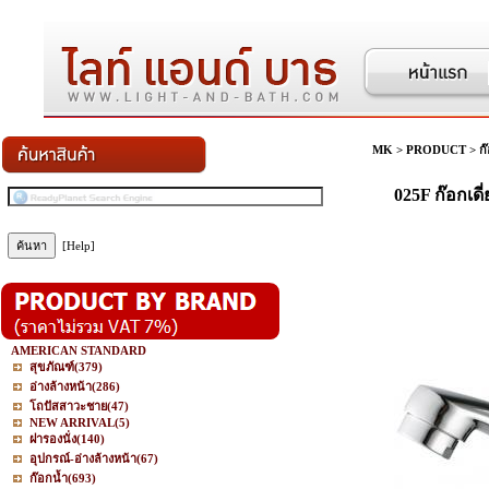
MK
>
PRODUCT
>
ก
025F ก๊อกเดี
[Help]
AMERICAN STANDARD
สุขภัณฑ์
(379)
อ่างล้างหน้า
(286)
โถปัสสาวะชาย
(47)
NEW ARRIVAL
(5)
ฝารองนั่ง
(140)
อุปกรณ์-อ่างล้างหน้า
(67)
ก๊อกน้ำ
(693)