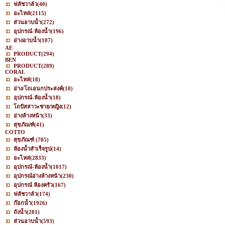
ฟลัชวาล์ว
(40)
อะไหล่
(2115)
ส่วนอาบน้ำ
(272)
อุปกรณ์-ห้องน้ำ
(196)
อ่างอาบน้ำ
(107)
AE
PRODUCT
(294)
BEN
PRODUCT
(289)
CORAL
อะไหล่
(18)
อ่าง/โถเอนกประสงค์
(10)
อุปกรณ์-ห้องน้ำ
(18)
โถปัสสาวะชาย/หญิง
(12)
อ่างล้างหน้า
(33)
สุขภัณฑ์
(41)
COTTO
สุขภัณฑ์
(705)
ห้องน้ำสำเร็จรูป
(14)
อะไหล่
(2833)
อุปกรณ์-ห้องน้ำ
(1017)
อุปกรณ์อ่างล้างหน้า
(230)
อุปกรณ์ ห้องครัว
(167)
ฟลัชวาล์ว
(174)
ก๊อกน้ำ
(1926)
ถังน้ำ
(281)
ส่วนอาบน้ำ
(593)