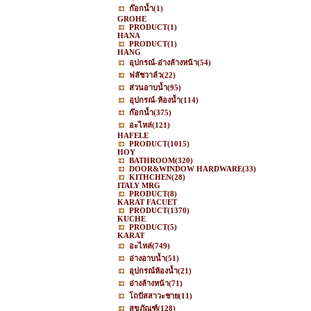
ก๊อกน้ำ
(1)
GROHE
PRODUCT
(1)
HANA
PRODUCT
(1)
HANG
อุปกรณ์-อ่างล้างหน้า
(54)
ฟลัชวาล์ว
(22)
ส่วนอาบน้ำ
(95)
อุปกรณ์-ห้องน้ำ
(114)
ก๊อกน้ำ
(375)
อะไหล่
(121)
HAFELE
PRODUCT
(1015)
HOY
BATHROOM
(320)
DOOR&WINDOW HARDWARE
(33)
KITHCHEN
(28)
ITALY MRG
PRODUCT
(8)
KARAT FACUET
PRODUCT
(1370)
KUCHE
PRODUCT
(5)
KARAT
อะไหล่
(749)
อ่างอาบน้ำ
(51)
อุปกรณ์ห้องน้ำ
(21)
อ่างล้างหน้า
(71)
โถปัสสาวะชาย
(11)
สุขภัณฑ์
(128)