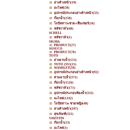
อ่างล้างหน้า
(19)
อะไหล่
(58)
อุปกรณ์ประกอบอ่างล้างหน้า
(33)
ก๊อกน้ำ
(258)
โถปัสสาวะชาย+เซ็นเซอร์
(10)
ฟลัชวาล์ว
(40)
SCHELL
ฟลัชวาล์ว
(1)
SIGMA
PRODUCT
(27)
SOSUCO
PRODUCT
(70)
TOTO
อ่างอาบน้ำ
(153)
TOTO (SV)
(15)
WASHLET
(59)
อุปกรณ์ประกอบอ่างล้างหน้า
(92)
ส่วนอาบน้ำ
(371)
ก๊อกน้ำ
(1526)
ฟลัชวาล์ว
(171)
อุปกรณ์ประกอบห้องน้ำ
(332)
อะไหล่
(1242)
โถปัสสาวะ ชาย/หญิง
(48)
อ่างล้างหน้า
(297)
สุขภัณฑ์
(321)
VISENTIN
ก๊อกน้ำ
(23)
อะไหล่
(1)