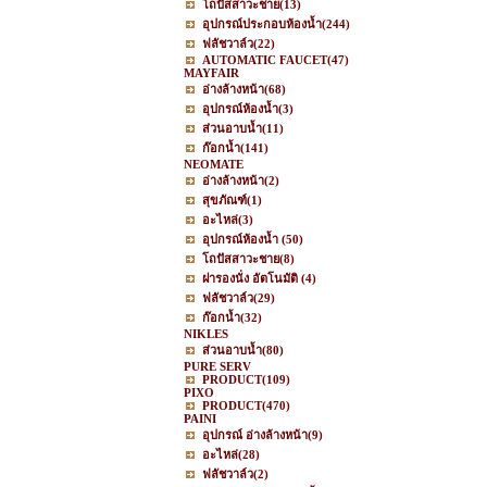
โถปัสสาวะชาย
(13)
อุปกรณ์ประกอบห้องน้ำ
(244)
ฟลัชวาล์ว
(22)
AUTOMATIC FAUCET
(47)
MAYFAIR
อ่างล้างหน้า
(68)
อุปกรณ์ห้องน้ำ
(3)
ส่วนอาบน้ำ
(11)
ก๊อกน้ำ
(141)
NEOMATE
อ่างล้างหน้า
(2)
สุขภัณฑ์
(1)
อะไหล่
(3)
อุปกรณ์ห้องน้ำ
(50)
โถปัสสาวะชาย
(8)
ฝารองนั่ง อัตโนมัติ
(4)
ฟลัชวาล์ว
(29)
ก๊อกน้ำ
(32)
NIKLES
ส่วนอาบน้ำ
(80)
PURE SERV
PRODUCT
(109)
PIXO
PRODUCT
(470)
PAINI
อุปกรณ์ อ่างล้างหน้า
(9)
อะไหล่
(28)
ฟลัชวาล์ว
(2)