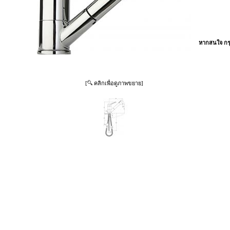
หากสนใจ กรุ
[
คลิกเพื่อดูภาพขยาย]