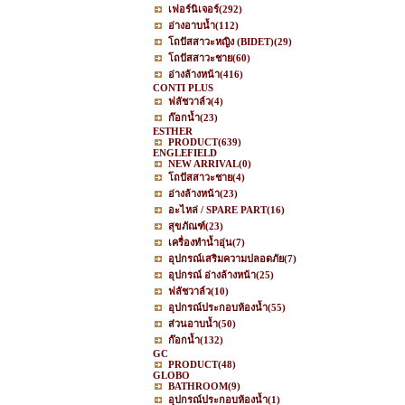
เฟอร์นิเจอร์
(292)
อ่างอาบน้ำ
(112)
โถปัสสาวะหญิง (BIDET)
(29)
โถปัสสาวะชาย
(60)
อ่างล้างหน้า
(416)
CONTI PLUS
ฟลัชวาล์ว
(4)
ก๊อกน้ำ
(23)
ESTHER
PRODUCT
(639)
ENGLEFIELD
NEW ARRIVAL
(0)
โถปัสสาวะชาย
(4)
อ่างล้างหน้า
(23)
อะไหล่ / SPARE PART
(16)
สุขภัณฑ์
(23)
เครื่องทำน้ำอุ่น
(7)
อุปกรณ์เสริมความปลอดภัย
(7)
อุปกรณ์ อ่างล้างหน้า
(25)
ฟลัชวาล์ว
(10)
อุปกรณ์ประกอบห้องน้ำ
(55)
ส่วนอาบน้ำ
(50)
ก๊อกน้ำ
(132)
GC
PRODUCT
(48)
GLOBO
BATHROOM
(9)
อุปกรณ์ประกอบห้องน้ำ
(1)