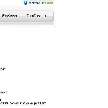
R568
งหมด :
I
4CR568 ก๊อกผสมอ่างล้างจาน รุ่น PILOT