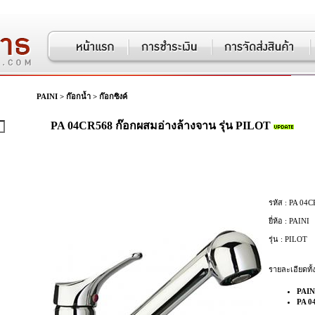
PAINI
>
ก๊อกน้ำ
>
ก๊อกซิงค์
PA 04CR568 ก๊อกผสมอ่างล้างจาน รุ่น PILOT
รหัส :
PA 04C
ยี่ห้อ :
PAINI
รุ่น :
PILOT
รายละเอียดทั้
PAIN
PA 0