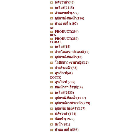
ฟลัชวาล์ว
(40)
อะไหล่
(2115)
ส่วนอาบน้ำ
(272)
อุปกรณ์-ห้องน้ำ
(196)
อ่างอาบน้ำ
(107)
AE
PRODUCT
(294)
BEN
PRODUCT
(289)
CORAL
อะไหล่
(18)
อ่าง/โถเอนกประสงค์
(10)
อุปกรณ์-ห้องน้ำ
(18)
โถปัสสาวะชาย/หญิง
(12)
อ่างล้างหน้า
(33)
สุขภัณฑ์
(41)
COTTO
สุขภัณฑ์
(705)
ห้องน้ำสำเร็จรูป
(14)
อะไหล่
(2833)
อุปกรณ์-ห้องน้ำ
(1017)
อุปกรณ์อ่างล้างหน้า
(229)
อุปกรณ์ ห้องครัว
(167)
ฟลัชวาล์ว
(174)
ก๊อกน้ำ
(1926)
ถังน้ำ
(281)
ส่วนอาบน้ำ
(593)