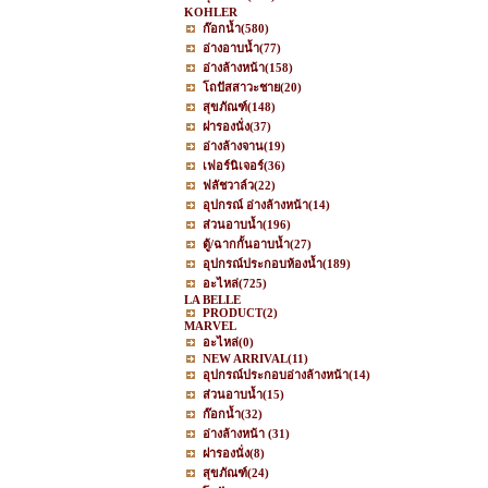
KOHLER
ก๊อกน้ำ
(580)
อ่างอาบน้ำ
(77)
อ่างล้างหน้า
(158)
โถปัสสาวะชาย
(20)
สุขภัณฑ์
(148)
ฝารองนั่ง
(37)
อ่างล้างจาน
(19)
เฟอร์นิเจอร์
(36)
ฟลัชวาล์ว
(22)
อุปกรณ์ อ่างล้างหน้า
(14)
ส่วนอาบน้ำ
(196)
ตู้/ฉากกั้นอาบน้ำ
(27)
อุปกรณ์ประกอบห้องน้ำ
(189)
อะไหล่
(725)
LA BELLE
PRODUCT
(2)
MARVEL
อะไหล่
(0)
NEW ARRIVAL
(11)
อุปกรณ์ประกอบอ่างล้างหน้า
(14)
ส่วนอาบน้ำ
(15)
ก๊อกน้ำ
(32)
อ่างล้างหน้า
(31)
ฝารองนั่ง
(8)
สุขภัณฑ์
(24)