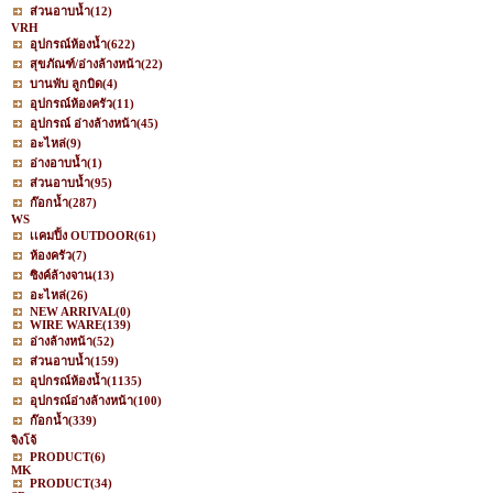
ส่วนอาบน้ำ
(12)
VRH
อุปกรณ์ห้องน้ำ
(622)
สุขภัณฑ์/อ่างล้างหน้า
(22)
บานพับ ลูกบิด
(4)
อุปกรณ์ห้องครัว
(11)
อุปกรณ์ อ่างล้างหน้า
(45)
อะไหล่
(9)
อ่างอาบน้ำ
(1)
ส่วนอาบน้ำ
(95)
ก๊อกน้ำ
(287)
WS
เเคมปิ้ง OUTDOOR
(61)
ห้องครัว
(7)
ซิงค์ล้างจาน
(13)
อะไหล่
(26)
NEW ARRIVAL
(0)
WIRE WARE
(139)
อ่างล้างหน้า
(52)
ส่วนอาบน้ำ
(159)
อุปกรณ์ห้องน้ำ
(1135)
อุปกรณ์อ่างล้างหน้า
(100)
ก๊อกน้ำ
(339)
จิงโจ้
PRODUCT
(6)
MK
PRODUCT
(34)