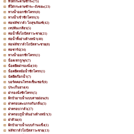
ที่ใส่กระดาษชำระ
(75)
ที่ใส่กระดาษชำระ+ถังขยะ
(23)
ทางน้ำออกชักโครก
(0)
ทางน้ำเข้าชักโครก
(3)
ท่อฟลัชวาล์ว โถสุขภัณฑ์
(42)
เทปพันเกลียว
(5)
ท่อน้ำทิ้งโถปัสสาวะชาย
(21)
ท่อน้ำทิ้งอ่างล้างหน้า
(40)
ท่อฟลัชวาล์วโถปัสสาะชาย
(8)
ท่อชาร์ป
(34)
ทางน้ำออกชักโครก
(1)
น็อต/สกรู/พุก
(7)
น็อตยึดฝารองนั่ง
(10)
น็อตยึดหม้อน้ำชักโครก
(1)
นัตยึดก๊อกน้ำ
(7)
บอร์ดคอนโทรลเซ็นเซอร์
(0)
ประเก็นยาง
(4)
ฝารองนั่งชักโครก
(5)
ฝักบัวอาบน้ำแบบสายอ่อน
(9)
ฝาครอบตะแกรงกันกลิ่น
(5)
ฝาครอบวาล์ว
(27)
ฝาครอบรูน้ำล้นอ่างล้างหน้า
(3)
ฝาส้วม
(4)
ฝักบัวอาบน้ำแบบก้านแข็ง
(1)
ฟลัชวาล์วโถปัสสาวะชาย
(13)