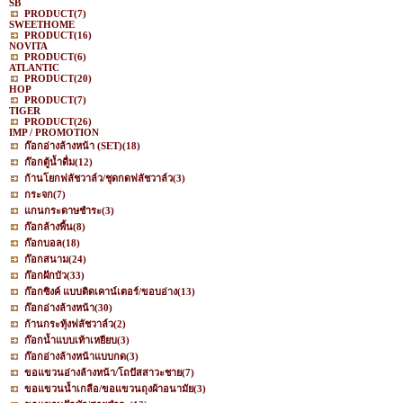
SB
PRODUCT
(7)
SWEETHOME
PRODUCT
(16)
NOVITA
PRODUCT
(6)
ATLANTIC
PRODUCT
(20)
HOP
PRODUCT
(7)
TIGER
PRODUCT
(26)
IMP / PROMOTION
ก๊อกอ่างล้างหน้า (SET)
(18)
ก๊อกตู้น้ำดื่ม
(12)
ก้านโยกฟลัชวาล์ว/ชุดกดฟลัชวาล์ว
(3)
กระจก
(7)
แกนกระดาษชำระ
(3)
ก๊อกล้างพื้น
(8)
ก๊อกบอล
(18)
ก๊อกสนาม
(24)
ก๊อกฝักบัว
(33)
ก๊อกซิงค์ แบบติดเคาน์เตอร์/ขอบอ่าง
(13)
ก๊อกอ่างล้างหน้า
(30)
ก้านกระทุ้งฟลัชวาล์ว
(2)
ก๊อกน้ำแบบเท้าเหยียบ
(3)
ก๊อกอ่างล้างหน้าแบบกด
(3)
ขอแขวนอ่างล้างหน้า/โถปัสสาวะชาย
(7)
ขอแขวนน้ำเกลือ/ขอแขวนถุงผ้าอนามัย
(3)