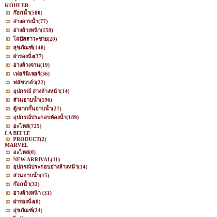
KOHLER
ก๊อกน้ำ
(580)
อ่างอาบน้ำ
(77)
อ่างล้างหน้า
(158)
โถปัสสาวะชาย
(20)
สุขภัณฑ์
(148)
ฝารองนั่ง
(37)
อ่างล้างจาน
(19)
เฟอร์นิเจอร์
(36)
ฟลัชวาล์ว
(22)
อุปกรณ์ อ่างล้างหน้า
(14)
ส่วนอาบน้ำ
(196)
ตู้/ฉากกั้นอาบน้ำ
(27)
อุปกรณ์ประกอบห้องน้ำ
(189)
อะไหล่
(725)
LA BELLE
PRODUCT
(2)
MARVEL
อะไหล่
(0)
NEW ARRIVAL
(11)
อุปกรณ์ประกอบอ่างล้างหน้า
(14)
ส่วนอาบน้ำ
(15)
ก๊อกน้ำ
(32)
อ่างล้างหน้า
(31)
ฝารองนั่ง
(8)
สุขภัณฑ์
(24)