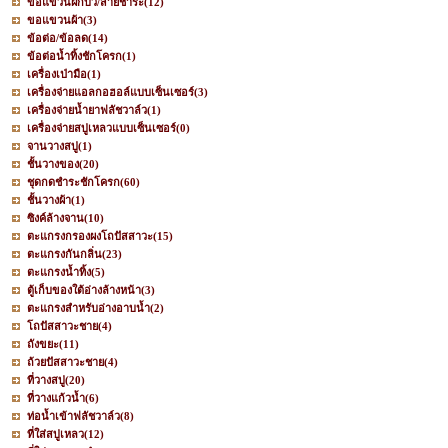
ขอแขวนฝักบัว/สายชำระ
(12)
ขอแขวนผ้า
(3)
ข้อต่อ/ข้อลด
(14)
ข้อต่อน้ำทิ้งชักโครก
(1)
เครื่องเป่ามือ
(1)
เครื่องจ่ายแอลกอฮอล์แบบเซ็นเซอร์
(3)
เครื่องจ่ายน้ำยาฟลัชวาล์ว
(1)
เครื่องจ่ายสบู่เหลวแบบเซ็นเซอร์
(0)
จานวางสบู่
(1)
ชั้นวางของ
(20)
ชุดกดชำระชักโครก
(60)
ชั้นวางผ้า
(1)
ซิงค์ล้างจาน
(10)
ตะแกรงกรองผงโถปัสสาวะ
(15)
ตะแกรงกันกลิ่น
(23)
ตะแกรงน้ำทิ้ง
(5)
ตู้เก็บของใต้อ่างล้างหน้า
(3)
ตะแกรงสำหรับอ่างอาบน้ำ
(2)
โถปัสสาวะชาย
(4)
ถังขยะ
(11)
ถ้วยปัสสาวะชาย
(4)
ที่วางสบู่
(20)
ที่วางแก้วน้ำ
(6)
ท่อน้ำเข้าฟลัชวาล์ว
(8)
ที่ใส่สบู่เหลว
(12)