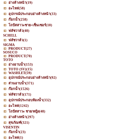
อ่างล้างหน้า
(19)
อะไหล่
(58)
อุปกรณ์ประกอบอ่างล้างหน้า
(33)
ก๊อกน้ำ
(258)
โถปัสสาวะชาย+เซ็นเซอร์
(10)
ฟลัชวาล์ว
(40)
SCHELL
ฟลัชวาล์ว
(1)
SIGMA
PRODUCT
(27)
SOSUCO
PRODUCT
(70)
TOTO
อ่างอาบน้ำ
(153)
TOTO (SV)
(15)
WASHLET
(59)
อุปกรณ์ประกอบอ่างล้างหน้า
(92)
ส่วนอาบน้ำ
(371)
ก๊อกน้ำ
(1526)
ฟลัชวาล์ว
(171)
อุปกรณ์ประกอบห้องน้ำ
(332)
อะไหล่
(1242)
โถปัสสาวะ ชาย/หญิง
(48)
อ่างล้างหน้า
(297)
สุขภัณฑ์
(321)
VISENTIN
ก๊อกน้ำ
(23)
อะไหล่
(1)