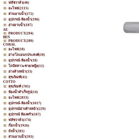
ฟลัชวาล์ว
(40)
อะไหล่
(2115)
ส่วนอาบน้ำ
(272)
อุปกรณ์-ห้องน้ำ
(196)
อ่างอาบน้ำ
(107)
AE
PRODUCT
(294)
BEN
PRODUCT
(289)
CORAL
อะไหล่
(18)
อ่าง/โถเอนกประสงค์
(10)
อุปกรณ์-ห้องน้ำ
(18)
โถปัสสาวะชาย/หญิง
(12)
อ่างล้างหน้า
(33)
สุขภัณฑ์
(41)
COTTO
สุขภัณฑ์
(705)
ห้องน้ำสำเร็จรูป
(14)
อะไหล่
(2833)
อุปกรณ์-ห้องน้ำ
(1017)
อุปกรณ์อ่างล้างหน้า
(229)
อุปกรณ์ ห้องครัว
(167)
ฟลัชวาล์ว
(174)
ก๊อกน้ำ
(1926)
ถังน้ำ
(281)
ส่วนอาบน้ำ
(593)