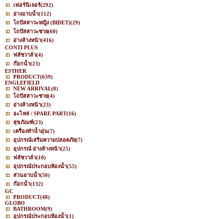
เฟอร์นิเจอร์
(292)
อ่างอาบน้ำ
(112)
โถปัสสาวะหญิง (BIDET)
(29)
โถปัสสาวะชาย
(60)
อ่างล้างหน้า
(416)
CONTI PLUS
ฟลัชวาล์ว
(4)
ก๊อกน้ำ
(23)
ESTHER
PRODUCT
(639)
ENGLEFIELD
NEW ARRIVAL
(0)
โถปัสสาวะชาย
(4)
อ่างล้างหน้า
(23)
อะไหล่ / SPARE PART
(16)
สุขภัณฑ์
(23)
เครื่องทำน้ำอุ่น
(7)
อุปกรณ์เสริมความปลอดภัย
(7)
อุปกรณ์ อ่างล้างหน้า
(25)
ฟลัชวาล์ว
(10)
อุปกรณ์ประกอบห้องน้ำ
(55)
ส่วนอาบน้ำ
(50)
ก๊อกน้ำ
(132)
GC
PRODUCT
(48)
GLOBO
BATHROOM
(9)
อุปกรณ์ประกอบห้องน้ำ
(1)