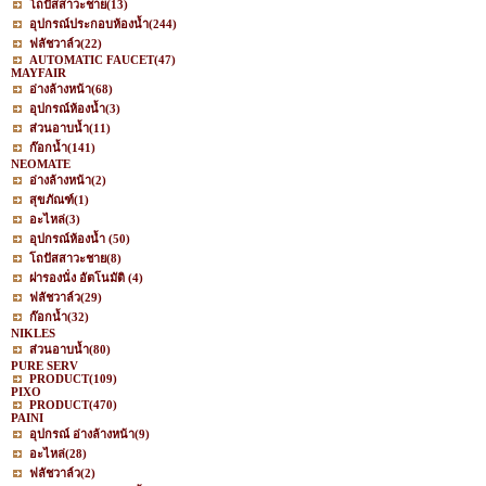
โถปัสสาวะชาย
(13)
อุปกรณ์ประกอบห้องน้ำ
(244)
ฟลัชวาล์ว
(22)
AUTOMATIC FAUCET
(47)
MAYFAIR
อ่างล้างหน้า
(68)
อุปกรณ์ห้องน้ำ
(3)
ส่วนอาบน้ำ
(11)
ก๊อกน้ำ
(141)
NEOMATE
อ่างล้างหน้า
(2)
สุขภัณฑ์
(1)
อะไหล่
(3)
อุปกรณ์ห้องน้ำ
(50)
โถปัสสาวะชาย
(8)
ฝารองนั่ง อัตโนมัติ
(4)
ฟลัชวาล์ว
(29)
ก๊อกน้ำ
(32)
NIKLES
ส่วนอาบน้ำ
(80)
PURE SERV
PRODUCT
(109)
PIXO
PRODUCT
(470)
PAINI
อุปกรณ์ อ่างล้างหน้า
(9)
อะไหล่
(28)
ฟลัชวาล์ว
(2)