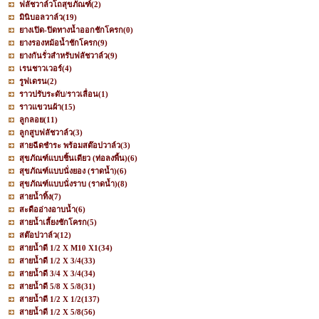
ฟลัชวาล์วโถสุขภัณฑ์
(2)
มินิบอลวาล์ว
(19)
ยางเปิด-ปิดทางน้ำออกชักโครก
(0)
ยางรองหม้อน้ำชักโครก
(9)
ยางกันรั่วสำหรับฟลัชวาล์ว
(9)
เรนชาวเวอร์
(4)
รูฟเดรน
(2)
ราวปรับระดับ/ราวเลื่อน
(1)
ราวแขวนผ้า
(15)
ลูกลอย
(11)
ลูกสูบฟลัชวาล์ว
(3)
สายฉีดชำระ พร้อมสต๊อปวาล์ว
(3)
สุขภัณฑ์แบบชิ้นเดียว (ท่อลงพื้น)
(6)
สุขภัณฑ์แบบนั่งยอง (ราดน้ำ)
(6)
สุขภัณฑ์แบบนั่งราบ (ราดน้ำ)
(8)
สายน้ำทิ้ง
(7)
สะดืออ่างอาบน้ำ
(6)
สายน้ำเลี้ยงชักโครก
(5)
สต๊อปวาล์ว
(12)
สายน้ำดี 1/2 X M10 X1
(34)
สายน้ำดี 1/2 X 3/4
(33)
สายน้ำดี 3/4 X 3/4
(34)
สายน้ำดี 5/8 X 5/8
(31)
สายน้ำดี 1/2 X 1/2
(137)
สายน้ำดี 1/2 X 5/8
(56)