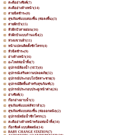
สะดืออ่างซิงค์
(7)
สะดืออ่างล้างหน้า
(14)
สายฉีดชำระ
(8)
สุขภัณฑ์แบบสองชิ้น (ท่อลงพื้น)
(3)
สายฝักบัว
(15)
หัวฝักบัวสายอ่อน
(16)
หัวฝักบัวแบบก้านแข็ง
(2)
ห่วงแขวนผ้า
(11)
หน้าแปลนติดตั้งชักโครก
(4)
หัวฉีดชำระ
(9)
อ่างล้างหน้า
(16)
อะไหล่ท่อน้ำทิ้ง
(7)
อุปกรณ์ห้องน้ำ (SET)
(6)
อุปกรณ์เสริมความปลอดภัย
(32)
อุปกรณ์ประกอบโถปัสสาะชาย
(3)
อุปกรณ์ยึดพื้นสำหรับสุขภัณฑ์
(2)
อุปกรณ์ประกอบประตู/หน้าต่าง
(26)
อ่างซิงค์
(1)
ก๊อกอ่างอาบน้ำ
(1)
สุขภัณฑ์แบบฟลัชวาล์ว
(2)
สุขภัณฑ์แบบสองชิ้น (ท่อออกผนัง)
(2)
อุปกรณ์หม้อน้ำชักโครก
(2)
สะดืออ่างล้างหน้าพร้อมท่อน้ำทิ้ง
(34)
ก๊อกซิงค์ แบบติดผนัง
(14)
BABY CHANGE STATION
(7)