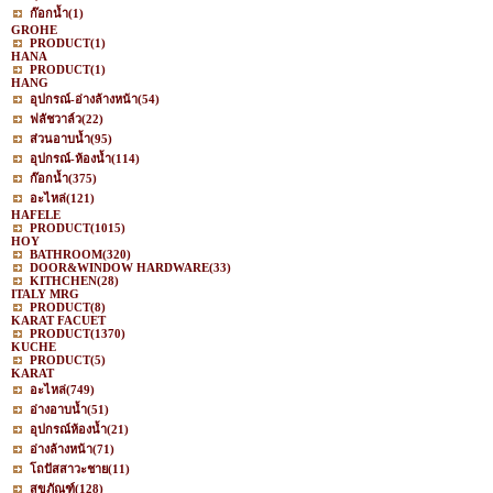
ก๊อกน้ำ
(1)
GROHE
PRODUCT
(1)
HANA
PRODUCT
(1)
HANG
อุปกรณ์-อ่างล้างหน้า
(54)
ฟลัชวาล์ว
(22)
ส่วนอาบน้ำ
(95)
อุปกรณ์-ห้องน้ำ
(114)
ก๊อกน้ำ
(375)
อะไหล่
(121)
HAFELE
PRODUCT
(1015)
HOY
BATHROOM
(320)
DOOR&WINDOW HARDWARE
(33)
KITHCHEN
(28)
ITALY MRG
PRODUCT
(8)
KARAT FACUET
PRODUCT
(1370)
KUCHE
PRODUCT
(5)
KARAT
อะไหล่
(749)
อ่างอาบน้ำ
(51)
อุปกรณ์ห้องน้ำ
(21)
อ่างล้างหน้า
(71)
โถปัสสาวะชาย
(11)
สุขภัณฑ์
(128)