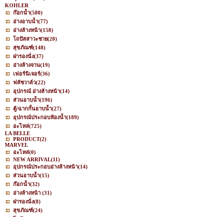
KOHLER
ก๊อกน้ำ
(580)
อ่างอาบน้ำ
(77)
อ่างล้างหน้า
(158)
โถปัสสาวะชาย
(20)
สุขภัณฑ์
(148)
ฝารองนั่ง
(37)
อ่างล้างจาน
(19)
เฟอร์นิเจอร์
(36)
ฟลัชวาล์ว
(22)
อุปกรณ์ อ่างล้างหน้า
(14)
ส่วนอาบน้ำ
(196)
ตู้/ฉากกั้นอาบน้ำ
(27)
อุปกรณ์ประกอบห้องน้ำ
(189)
อะไหล่
(725)
LA BELLE
PRODUCT
(2)
MARVEL
อะไหล่
(0)
NEW ARRIVAL
(11)
อุปกรณ์ประกอบอ่างล้างหน้า
(14)
ส่วนอาบน้ำ
(15)
ก๊อกน้ำ
(32)
อ่างล้างหน้า
(31)
ฝารองนั่ง
(8)
สุขภัณฑ์
(24)