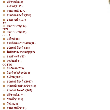
ฟลัชวาล์ว
(40)
อะไหล่
(2115)
ส่วนอาบน้ำ
(272)
อุปกรณ์-ห้องน้ำ
(196)
อ่างอาบน้ำ
(107)
AE
PRODUCT
(294)
BEN
PRODUCT
(289)
CORAL
อะไหล่
(18)
อ่าง/โถเอนกประสงค์
(10)
อุปกรณ์-ห้องน้ำ
(18)
โถปัสสาวะชาย/หญิง
(12)
อ่างล้างหน้า
(33)
สุขภัณฑ์
(41)
COTTO
สุขภัณฑ์
(705)
ห้องน้ำสำเร็จรูป
(14)
อะไหล่
(2833)
อุปกรณ์-ห้องน้ำ
(1017)
อุปกรณ์อ่างล้างหน้า
(230)
อุปกรณ์ ห้องครัว
(167)
ฟลัชวาล์ว
(174)
ก๊อกน้ำ
(1926)
ถังน้ำ
(281)
ส่วนอาบน้ำ
(593)