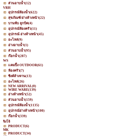
ส่วนอาบน้ำ
(12)
VRH
อุปกรณ์ห้องน้ำ
(622)
สุขภัณฑ์/อ่างล้างหน้า
(22)
บานพับ ลูกบิด
(4)
อุปกรณ์ห้องครัว
(11)
อุปกรณ์ อ่างล้างหน้า
(45)
อะไหล่
(9)
อ่างอาบน้ำ
(1)
ส่วนอาบน้ำ
(95)
ก๊อกน้ำ
(287)
WS
เเคมปิ้ง OUTDOOR
(61)
ห้องครัว
(7)
ซิงค์ล้างจาน
(13)
อะไหล่
(26)
NEW ARRIVAL
(0)
WIRE WARE
(139)
อ่างล้างหน้า
(52)
ส่วนอาบน้ำ
(159)
อุปกรณ์ห้องน้ำ
(1135)
อุปกรณ์อ่างล้างหน้า
(100)
ก๊อกน้ำ
(339)
จิงโจ้
PRODUCT
(6)
MK
PRODUCT
(34)