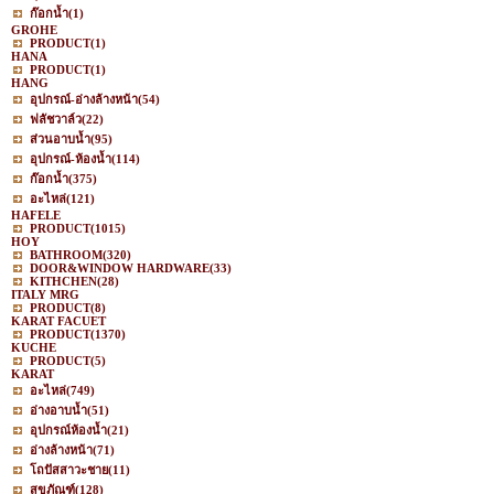
ก๊อกน้ำ
(1)
GROHE
PRODUCT
(1)
HANA
PRODUCT
(1)
HANG
อุปกรณ์-อ่างล้างหน้า
(54)
ฟลัชวาล์ว
(22)
ส่วนอาบน้ำ
(95)
อุปกรณ์-ห้องน้ำ
(114)
ก๊อกน้ำ
(375)
อะไหล่
(121)
HAFELE
PRODUCT
(1015)
HOY
BATHROOM
(320)
DOOR&WINDOW HARDWARE
(33)
KITHCHEN
(28)
ITALY MRG
PRODUCT
(8)
KARAT FACUET
PRODUCT
(1370)
KUCHE
PRODUCT
(5)
KARAT
อะไหล่
(749)
อ่างอาบน้ำ
(51)
อุปกรณ์ห้องน้ำ
(21)
อ่างล้างหน้า
(71)
โถปัสสาวะชาย
(11)
สุขภัณฑ์
(128)