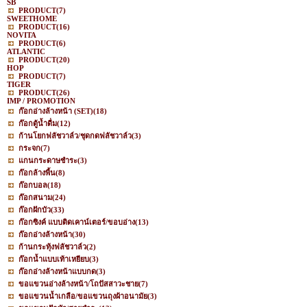
SB
PRODUCT
(7)
SWEETHOME
PRODUCT
(16)
NOVITA
PRODUCT
(6)
ATLANTIC
PRODUCT
(20)
HOP
PRODUCT
(7)
TIGER
PRODUCT
(26)
IMP / PROMOTION
ก๊อกอ่างล้างหน้า (SET)
(18)
ก๊อกตู้น้ำดื่ม
(12)
ก้านโยกฟลัชวาล์ว/ชุดกดฟลัชวาล์ว
(3)
กระจก
(7)
แกนกระดาษชำระ
(3)
ก๊อกล้างพื้น
(8)
ก๊อกบอล
(18)
ก๊อกสนาม
(24)
ก๊อกฝักบัว
(33)
ก๊อกซิงค์ แบบติดเคาน์เตอร์/ขอบอ่าง
(13)
ก๊อกอ่างล้างหน้า
(30)
ก้านกระทุ้งฟลัชวาล์ว
(2)
ก๊อกน้ำแบบเท้าเหยียบ
(3)
ก๊อกอ่างล้างหน้าแบบกด
(3)
ขอแขวนอ่างล้างหน้า/โถปัสสาวะชาย
(7)
ขอแขวนน้ำเกลือ/ขอแขวนถุงผ้าอนามัย
(3)