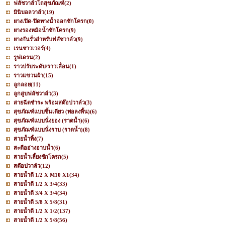
ฟลัชวาล์วโถสุขภัณฑ์
(2)
มินิบอลวาล์ว
(19)
ยางเปิด-ปิดทางน้ำออกชักโครก
(0)
ยางรองหม้อน้ำชักโครก
(9)
ยางกันรั่วสำหรับฟลัชวาล์ว
(9)
เรนชาวเวอร์
(4)
รูฟเดรน
(2)
ราวปรับระดับ/ราวเลื่อน
(1)
ราวแขวนผ้า
(15)
ลูกลอย
(11)
ลูกสูบฟลัชวาล์ว
(3)
สายฉีดชำระ พร้อมสต๊อปวาล์ว
(3)
สุขภัณฑ์แบบชิ้นเดียว (ท่อลงพื้น)
(6)
สุขภัณฑ์แบบนั่งยอง (ราดน้ำ)
(6)
สุขภัณฑ์แบบนั่งราบ (ราดน้ำ)
(8)
สายน้ำทิ้ง
(7)
สะดืออ่างอาบน้ำ
(6)
สายน้ำเลี้ยงชักโครก
(5)
สต๊อปวาล์ว
(12)
สายน้ำดี 1/2 X M10 X1
(34)
สายน้ำดี 1/2 X 3/4
(33)
สายน้ำดี 3/4 X 3/4
(34)
สายน้ำดี 5/8 X 5/8
(31)
สายน้ำดี 1/2 X 1/2
(137)
สายน้ำดี 1/2 X 5/8
(56)