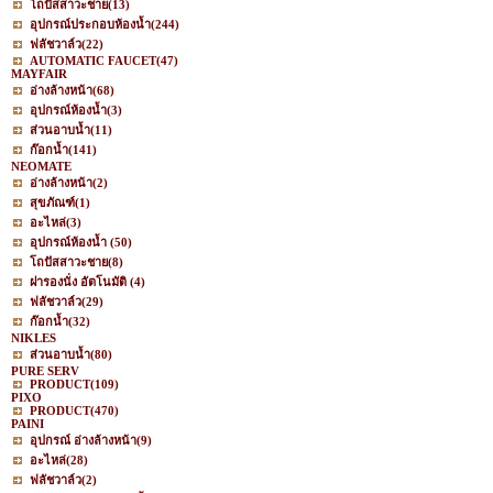
โถปัสสาวะชาย
(13)
อุปกรณ์ประกอบห้องน้ำ
(244)
ฟลัชวาล์ว
(22)
AUTOMATIC FAUCET
(47)
MAYFAIR
อ่างล้างหน้า
(68)
อุปกรณ์ห้องน้ำ
(3)
ส่วนอาบน้ำ
(11)
ก๊อกน้ำ
(141)
NEOMATE
อ่างล้างหน้า
(2)
สุขภัณฑ์
(1)
อะไหล่
(3)
อุปกรณ์ห้องน้ำ
(50)
โถปัสสาวะชาย
(8)
ฝารองนั่ง อัตโนมัติ
(4)
ฟลัชวาล์ว
(29)
ก๊อกน้ำ
(32)
NIKLES
ส่วนอาบน้ำ
(80)
PURE SERV
PRODUCT
(109)
PIXO
PRODUCT
(470)
PAINI
อุปกรณ์ อ่างล้างหน้า
(9)
อะไหล่
(28)
ฟลัชวาล์ว
(2)