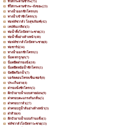
ที่ใส่กระดาษชำระ
(75)
ที่ใส่กระดาษชำระ+ถังขยะ
(23)
ทางน้ำออกชักโครก
(0)
ทางน้ำเข้าชักโครก
(3)
ท่อฟลัชวาล์ว โถสุขภัณฑ์
(42)
เทปพันเกลียว
(5)
ท่อน้ำทิ้งโถปัสสาวะชาย
(21)
ท่อน้ำทิ้งอ่างล้างหน้า
(40)
ท่อฟลัชวาล์วโถปัสสาะชาย
(8)
ท่อชาร์ป
(34)
ทางน้ำออกชักโครก
(1)
น็อต/สกรู/พุก
(7)
น็อตยึดฝารองนั่ง
(10)
น็อตยึดหม้อน้ำชักโครก
(1)
นัตยึดก๊อกน้ำ
(7)
บอร์ดคอนโทรลเซ็นเซอร์
(0)
ประเก็นยาง
(4)
ฝารองนั่งชักโครก
(5)
ฝักบัวอาบน้ำแบบสายอ่อน
(9)
ฝาครอบตะแกรงกันกลิ่น
(5)
ฝาครอบวาล์ว
(27)
ฝาครอบรูน้ำล้นอ่างล้างหน้า
(3)
ฝาส้วม
(4)
ฝักบัวอาบน้ำแบบก้านแข็ง
(1)
ฟลัชวาล์วโถปัสสาวะชาย
(13)