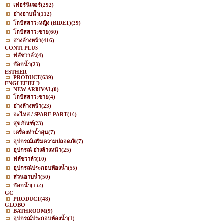
เฟอร์นิเจอร์
(292)
อ่างอาบน้ำ
(112)
โถปัสสาวะหญิง (BIDET)
(29)
โถปัสสาวะชาย
(60)
อ่างล้างหน้า
(416)
CONTI PLUS
ฟลัชวาล์ว
(4)
ก๊อกน้ำ
(23)
ESTHER
PRODUCT
(639)
ENGLEFIELD
NEW ARRIVAL
(0)
โถปัสสาวะชาย
(4)
อ่างล้างหน้า
(23)
อะไหล่ / SPARE PART
(16)
สุขภัณฑ์
(23)
เครื่องทำน้ำอุ่น
(7)
อุปกรณ์เสริมความปลอดภัย
(7)
อุปกรณ์ อ่างล้างหน้า
(25)
ฟลัชวาล์ว
(10)
อุปกรณ์ประกอบห้องน้ำ
(55)
ส่วนอาบน้ำ
(50)
ก๊อกน้ำ
(132)
GC
PRODUCT
(48)
GLOBO
BATHROOM
(9)
อุปกรณ์ประกอบห้องน้ำ
(1)