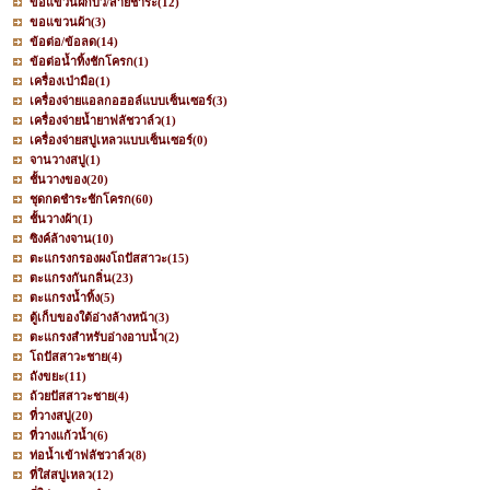
ขอแขวนฝักบัว/สายชำระ
(12)
ขอแขวนผ้า
(3)
ข้อต่อ/ข้อลด
(14)
ข้อต่อน้ำทิ้งชักโครก
(1)
เครื่องเป่ามือ
(1)
เครื่องจ่ายแอลกอฮอล์แบบเซ็นเซอร์
(3)
เครื่องจ่ายน้ำยาฟลัชวาล์ว
(1)
เครื่องจ่ายสบู่เหลวแบบเซ็นเซอร์
(0)
จานวางสบู่
(1)
ชั้นวางของ
(20)
ชุดกดชำระชักโครก
(60)
ชั้นวางผ้า
(1)
ซิงค์ล้างจาน
(10)
ตะแกรงกรองผงโถปัสสาวะ
(15)
ตะแกรงกันกลิ่น
(23)
ตะแกรงน้ำทิ้ง
(5)
ตู้เก็บของใต้อ่างล้างหน้า
(3)
ตะแกรงสำหรับอ่างอาบน้ำ
(2)
โถปัสสาวะชาย
(4)
ถังขยะ
(11)
ถ้วยปัสสาวะชาย
(4)
ที่วางสบู่
(20)
ที่วางแก้วน้ำ
(6)
ท่อน้ำเข้าฟลัชวาล์ว
(8)
ที่ใส่สบู่เหลว
(12)