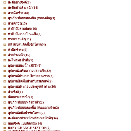
สะดืออ่างซิงค์
(7)
สะดืออ่างล้างหน้า
(14)
สายฉีดชำระ
(8)
สุขภัณฑ์แบบสองชิ้น (ท่อลงพื้น)
(3)
สายฝักบัว
(15)
หัวฝักบัวสายอ่อน
(16)
หัวฝักบัวแบบก้านแข็ง
(2)
ห่วงแขวนผ้า
(11)
หน้าแปลนติดตั้งชักโครก
(4)
หัวฉีดชำระ
(9)
อ่างล้างหน้า
(16)
อะไหล่ท่อน้ำทิ้ง
(7)
อุปกรณ์ห้องน้ำ (SET)
(6)
อุปกรณ์เสริมความปลอดภัย
(32)
อุปกรณ์ประกอบโถปัสสาะชาย
(3)
อุปกรณ์ยึดพื้นสำหรับสุขภัณฑ์
(2)
อุปกรณ์ประกอบประตู/หน้าต่าง
(26)
อ่างซิงค์
(1)
ก๊อกอ่างอาบน้ำ
(1)
สุขภัณฑ์แบบฟลัชวาล์ว
(2)
สุขภัณฑ์แบบสองชิ้น (ท่อออกผนัง)
(2)
อุปกรณ์หม้อน้ำชักโครก
(2)
สะดืออ่างล้างหน้าพร้อมท่อน้ำทิ้ง
(34)
ก๊อกซิงค์ แบบติดผนัง
(14)
BABY CHANGE STATION
(7)