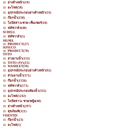
อ่างล้างหน้า
(19)
อะไหล่
(58)
อุปกรณ์ประกอบอ่างล้างหน้า
(33)
ก๊อกน้ำ
(258)
โถปัสสาวะชาย+เซ็นเซอร์
(10)
ฟลัชวาล์ว
(40)
SCHELL
ฟลัชวาล์ว
(1)
SIGMA
PRODUCT
(27)
SOSUCO
PRODUCT
(70)
TOTO
อ่างอาบน้ำ
(153)
TOTO (SV)
(15)
WASHLET
(59)
อุปกรณ์ประกอบอ่างล้างหน้า
(92)
ส่วนอาบน้ำ
(371)
ก๊อกน้ำ
(1526)
ฟลัชวาล์ว
(171)
อุปกรณ์ประกอบห้องน้ำ
(332)
อะไหล่
(1242)
โถปัสสาวะ ชาย/หญิง
(48)
อ่างล้างหน้า
(297)
สุขภัณฑ์
(321)
VISENTIN
ก๊อกน้ำ
(23)
อะไหล่
(1)