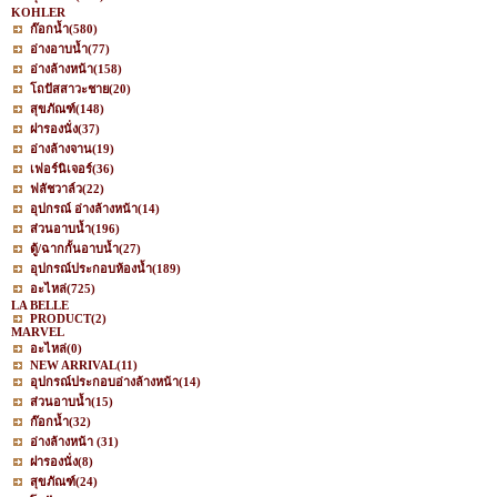
KOHLER
ก๊อกน้ำ
(580)
อ่างอาบน้ำ
(77)
อ่างล้างหน้า
(158)
โถปัสสาวะชาย
(20)
สุขภัณฑ์
(148)
ฝารองนั่ง
(37)
อ่างล้างจาน
(19)
เฟอร์นิเจอร์
(36)
ฟลัชวาล์ว
(22)
อุปกรณ์ อ่างล้างหน้า
(14)
ส่วนอาบน้ำ
(196)
ตู้/ฉากกั้นอาบน้ำ
(27)
อุปกรณ์ประกอบห้องน้ำ
(189)
อะไหล่
(725)
LA BELLE
PRODUCT
(2)
MARVEL
อะไหล่
(0)
NEW ARRIVAL
(11)
อุปกรณ์ประกอบอ่างล้างหน้า
(14)
ส่วนอาบน้ำ
(15)
ก๊อกน้ำ
(32)
อ่างล้างหน้า
(31)
ฝารองนั่ง
(8)
สุขภัณฑ์
(24)