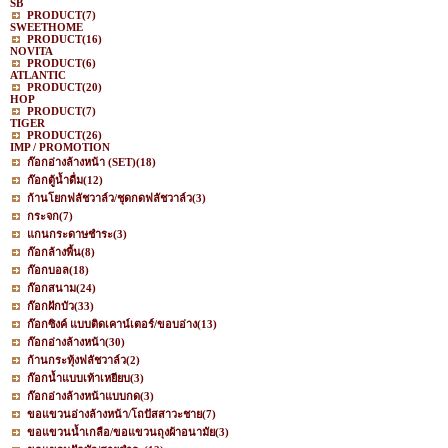
SB
PRODUCT
(7)
SWEETHOME
PRODUCT
(16)
NOVITA
PRODUCT
(6)
ATLANTIC
PRODUCT
(20)
HOP
PRODUCT
(7)
TIGER
PRODUCT
(26)
IMP / PROMOTION
ก๊อกอ่างล้างหน้า (SET)
(18)
ก๊อกตู้น้ำดื่ม
(12)
ก้านโยกฟลัชวาล์ว/ชุดกดฟลัชวาล์ว
(3)
กระจก
(7)
แกนกระดาษชำระ
(3)
ก๊อกล้างพื้น
(8)
ก๊อกบอล
(18)
ก๊อกสนาม
(24)
ก๊อกฝักบัว
(33)
ก๊อกซิงค์ แบบติดเคาน์เตอร์/ขอบอ่าง
(13)
ก๊อกอ่างล้างหน้า
(30)
ก้านกระทุ้งฟลัชวาล์ว
(2)
ก๊อกน้ำแบบเท้าเหยียบ
(3)
ก๊อกอ่างล้างหน้าแบบกด
(3)
ขอแขวนอ่างล้างหน้า/โถปัสสาวะชาย
(7)
ขอแขวนน้ำเกลือ/ขอแขวนถุงผ้าอนามัย
(3)