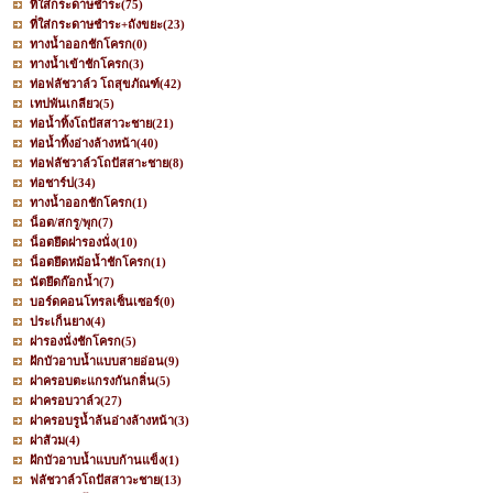
ที่ใส่กระดาษชำระ
(75)
ที่ใส่กระดาษชำระ+ถังขยะ
(23)
ทางน้ำออกชักโครก
(0)
ทางน้ำเข้าชักโครก
(3)
ท่อฟลัชวาล์ว โถสุขภัณฑ์
(42)
เทปพันเกลียว
(5)
ท่อน้ำทิ้งโถปัสสาวะชาย
(21)
ท่อน้ำทิ้งอ่างล้างหน้า
(40)
ท่อฟลัชวาล์วโถปัสสาะชาย
(8)
ท่อชาร์ป
(34)
ทางน้ำออกชักโครก
(1)
น็อต/สกรู/พุก
(7)
น็อตยึดฝารองนั่ง
(10)
น็อตยึดหม้อน้ำชักโครก
(1)
นัตยึดก๊อกน้ำ
(7)
บอร์ดคอนโทรลเซ็นเซอร์
(0)
ประเก็นยาง
(4)
ฝารองนั่งชักโครก
(5)
ฝักบัวอาบน้ำแบบสายอ่อน
(9)
ฝาครอบตะแกรงกันกลิ่น
(5)
ฝาครอบวาล์ว
(27)
ฝาครอบรูน้ำล้นอ่างล้างหน้า
(3)
ฝาส้วม
(4)
ฝักบัวอาบน้ำแบบก้านแข็ง
(1)
ฟลัชวาล์วโถปัสสาวะชาย
(13)