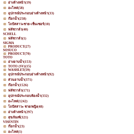
อ่างล้างหน้า
(19)
อะไหล่
(58)
อุปกรณ์ประกอบอ่างล้างหน้า
(33)
ก๊อกน้ำ
(258)
โถปัสสาวะชาย+เซ็นเซอร์
(10)
ฟลัชวาล์ว
(40)
SCHELL
ฟลัชวาล์ว
(1)
SIGMA
PRODUCT
(27)
SOSUCO
PRODUCT
(70)
TOTO
อ่างอาบน้ำ
(153)
TOTO (SV)
(15)
WASHLET
(59)
อุปกรณ์ประกอบอ่างล้างหน้า
(92)
ส่วนอาบน้ำ
(371)
ก๊อกน้ำ
(1526)
ฟลัชวาล์ว
(171)
อุปกรณ์ประกอบห้องน้ำ
(332)
อะไหล่
(1242)
โถปัสสาวะ ชาย/หญิง
(48)
อ่างล้างหน้า
(297)
สุขภัณฑ์
(321)
VISENTIN
ก๊อกน้ำ
(23)
อะไหล่
(1)