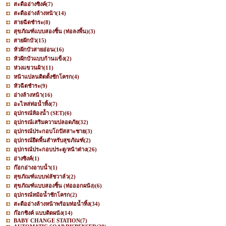
สะดืออ่างซิงค์
(7)
สะดืออ่างล้างหน้า
(14)
สายฉีดชำระ
(8)
สุขภัณฑ์แบบสองชิ้น (ท่อลงพื้น)
(3)
สายฝักบัว
(15)
หัวฝักบัวสายอ่อน
(16)
หัวฝักบัวแบบก้านแข็ง
(2)
ห่วงแขวนผ้า
(11)
หน้าแปลนติดตั้งชักโครก
(4)
หัวฉีดชำระ
(9)
อ่างล้างหน้า
(16)
อะไหล่ท่อน้ำทิ้ง
(7)
อุปกรณ์ห้องน้ำ (SET)
(6)
อุปกรณ์เสริมความปลอดภัย
(32)
อุปกรณ์ประกอบโถปัสสาะชาย
(3)
อุปกรณ์ยึดพื้นสำหรับสุขภัณฑ์
(2)
อุปกรณ์ประกอบประตู/หน้าต่าง
(26)
อ่างซิงค์
(1)
ก๊อกอ่างอาบน้ำ
(1)
สุขภัณฑ์แบบฟลัชวาล์ว
(2)
สุขภัณฑ์แบบสองชิ้น (ท่อออกผนัง)
(6)
อุปกรณ์หม้อน้ำชักโครก
(2)
สะดืออ่างล้างหน้าพร้อมท่อน้ำทิ้ง
(34)
ก๊อกซิงค์ แบบติดผนัง
(14)
BABY CHANGE STATION
(7)