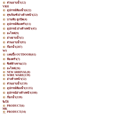
ส่วนอาบน้ำ
(12)
VRH
อุปกรณ์ห้องน้ำ
(622)
สุขภัณฑ์/อ่างล้างหน้า
(22)
บานพับ ลูกบิด
(4)
อุปกรณ์ห้องครัว
(11)
อุปกรณ์ อ่างล้างหน้า
(45)
อะไหล่
(9)
อ่างอาบน้ำ
(1)
ส่วนอาบน้ำ
(95)
ก๊อกน้ำ
(287)
WS
เเคมปิ้ง OUTDOOR
(61)
ห้องครัว
(7)
ซิงค์ล้างจาน
(13)
อะไหล่
(26)
NEW ARRIVAL
(0)
WIRE WARE
(139)
อ่างล้างหน้า
(52)
ส่วนอาบน้ำ
(159)
อุปกรณ์ห้องน้ำ
(1135)
อุปกรณ์อ่างล้างหน้า
(100)
ก๊อกน้ำ
(339)
จิงโจ้
PRODUCT
(6)
MK
PRODUCT
(34)