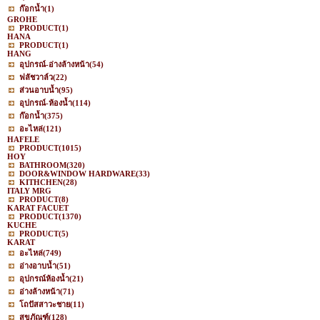
ก๊อกน้ำ
(1)
GROHE
PRODUCT
(1)
HANA
PRODUCT
(1)
HANG
อุปกรณ์-อ่างล้างหน้า
(54)
ฟลัชวาล์ว
(22)
ส่วนอาบน้ำ
(95)
อุปกรณ์-ห้องน้ำ
(114)
ก๊อกน้ำ
(375)
อะไหล่
(121)
HAFELE
PRODUCT
(1015)
HOY
BATHROOM
(320)
DOOR&WINDOW HARDWARE
(33)
KITHCHEN
(28)
ITALY MRG
PRODUCT
(8)
KARAT FACUET
PRODUCT
(1370)
KUCHE
PRODUCT
(5)
KARAT
อะไหล่
(749)
อ่างอาบน้ำ
(51)
อุปกรณ์ห้องน้ำ
(21)
อ่างล้างหน้า
(71)
โถปัสสาวะชาย
(11)
สุขภัณฑ์
(128)