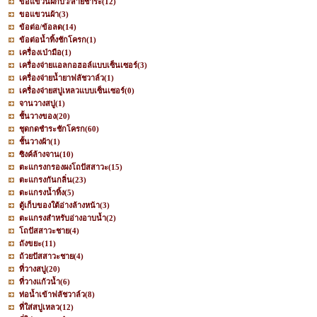
ขอแขวนฝักบัว/สายชำระ
(12)
ขอแขวนผ้า
(3)
ข้อต่อ/ข้อลด
(14)
ข้อต่อน้ำทิ้งชักโครก
(1)
เครื่องเป่ามือ
(1)
เครื่องจ่ายแอลกอฮอล์แบบเซ็นเซอร์
(3)
เครื่องจ่ายน้ำยาฟลัชวาล์ว
(1)
เครื่องจ่ายสบู่เหลวแบบเซ็นเซอร์
(0)
จานวางสบู่
(1)
ชั้นวางของ
(20)
ชุดกดชำระชักโครก
(60)
ชั้นวางผ้า
(1)
ซิงค์ล้างจาน
(10)
ตะแกรงกรองผงโถปัสสาวะ
(15)
ตะแกรงกันกลิ่น
(23)
ตะแกรงน้ำทิ้ง
(5)
ตู้เก็บของใต้อ่างล้างหน้า
(3)
ตะแกรงสำหรับอ่างอาบน้ำ
(2)
โถปัสสาวะชาย
(4)
ถังขยะ
(11)
ถ้วยปัสสาวะชาย
(4)
ที่วางสบู่
(20)
ที่วางแก้วน้ำ
(6)
ท่อน้ำเข้าฟลัชวาล์ว
(8)
ที่ใส่สบู่เหลว
(12)