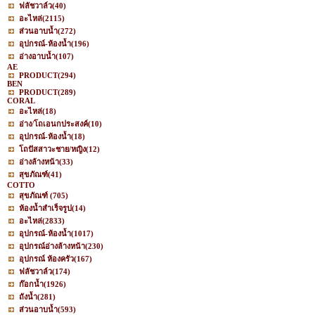
ฟลัชวาล์ว
(40)
อะไหล่
(2115)
ส่วนอาบน้ำ
(272)
อุปกรณ์-ห้องน้ำ
(196)
อ่างอาบน้ำ
(107)
AE
PRODUCT
(294)
BEN
PRODUCT
(289)
CORAL
อะไหล่
(18)
อ่าง/โถเอนกประสงค์
(10)
อุปกรณ์-ห้องน้ำ
(18)
โถปัสสาวะชาย/หญิง
(12)
อ่างล้างหน้า
(33)
สุขภัณฑ์
(41)
COTTO
สุขภัณฑ์
(705)
ห้องน้ำสำเร็จรูป
(14)
อะไหล่
(2833)
อุปกรณ์-ห้องน้ำ
(1017)
อุปกรณ์อ่างล้างหน้า
(230)
อุปกรณ์ ห้องครัว
(167)
ฟลัชวาล์ว
(174)
ก๊อกน้ำ
(1926)
ถังน้ำ
(281)
ส่วนอาบน้ำ
(593)