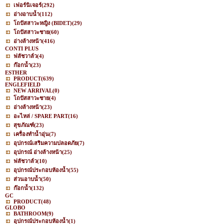
เฟอร์นิเจอร์
(292)
อ่างอาบน้ำ
(112)
โถปัสสาวะหญิง (BIDET)
(29)
โถปัสสาวะชาย
(60)
อ่างล้างหน้า
(416)
CONTI PLUS
ฟลัชวาล์ว
(4)
ก๊อกน้ำ
(23)
ESTHER
PRODUCT
(639)
ENGLEFIELD
NEW ARRIVAL
(0)
โถปัสสาวะชาย
(4)
อ่างล้างหน้า
(23)
อะไหล่ / SPARE PART
(16)
สุขภัณฑ์
(23)
เครื่องทำน้ำอุ่น
(7)
อุปกรณ์เสริมความปลอดภัย
(7)
อุปกรณ์ อ่างล้างหน้า
(25)
ฟลัชวาล์ว
(10)
อุปกรณ์ประกอบห้องน้ำ
(55)
ส่วนอาบน้ำ
(50)
ก๊อกน้ำ
(132)
GC
PRODUCT
(48)
GLOBO
BATHROOM
(9)
อุปกรณ์ประกอบห้องน้ำ
(1)