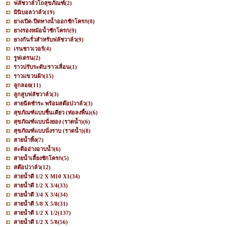
ฟลัชวาล์วโถสุขภัณฑ์
(2)
มินิบอลวาล์ว
(19)
ยางเปิด-ปิดทางน้ำออกชักโครก
(0)
ยางรองหม้อน้ำชักโครก
(9)
ยางกันรั่วสำหรับฟลัชวาล์ว
(9)
เรนชาวเวอร์
(4)
รูฟเดรน
(2)
ราวปรับระดับ/ราวเลื่อน
(1)
ราวแขวนผ้า
(15)
ลูกลอย
(11)
ลูกสูบฟลัชวาล์ว
(3)
สายฉีดชำระ พร้อมสต๊อปวาล์ว
(3)
สุขภัณฑ์แบบชิ้นเดียว (ท่อลงพื้น)
(6)
สุขภัณฑ์แบบนั่งยอง (ราดน้ำ)
(6)
สุขภัณฑ์แบบนั่งราบ (ราดน้ำ)
(8)
สายน้ำทิ้ง
(7)
สะดืออ่างอาบน้ำ
(6)
สายน้ำเลี้ยงชักโครก
(5)
สต๊อปวาล์ว
(12)
สายน้ำดี 1/2 X M10 X1
(34)
สายน้ำดี 1/2 X 3/4
(33)
สายน้ำดี 3/4 X 3/4
(34)
สายน้ำดี 5/8 X 5/8
(31)
สายน้ำดี 1/2 X 1/2
(137)
สายน้ำดี 1/2 X 5/8
(56)