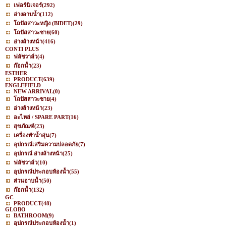
เฟอร์นิเจอร์
(292)
อ่างอาบน้ำ
(112)
โถปัสสาวะหญิง (BIDET)
(29)
โถปัสสาวะชาย
(60)
อ่างล้างหน้า
(416)
CONTI PLUS
ฟลัชวาล์ว
(4)
ก๊อกน้ำ
(23)
ESTHER
PRODUCT
(639)
ENGLEFIELD
NEW ARRIVAL
(0)
โถปัสสาวะชาย
(4)
อ่างล้างหน้า
(23)
อะไหล่ / SPARE PART
(16)
สุขภัณฑ์
(23)
เครื่องทำน้ำอุ่น
(7)
อุปกรณ์เสริมความปลอดภัย
(7)
อุปกรณ์ อ่างล้างหน้า
(25)
ฟลัชวาล์ว
(10)
อุปกรณ์ประกอบห้องน้ำ
(55)
ส่วนอาบน้ำ
(50)
ก๊อกน้ำ
(132)
GC
PRODUCT
(48)
GLOBO
BATHROOM
(9)
อุปกรณ์ประกอบห้องน้ำ
(1)