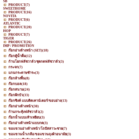
SB
PRODUCT
(7)
SWEETHOME
PRODUCT
(16)
NOVITA
PRODUCT
(6)
ATLANTIC
PRODUCT
(20)
HOP
PRODUCT
(7)
TIGER
PRODUCT
(26)
IMP / PROMOTION
ก๊อกอ่างล้างหน้า (SET)
(18)
ก๊อกตู้น้ำดื่ม
(12)
ก้านโยกฟลัชวาล์ว/ชุดกดฟลัชวาล์ว
(3)
กระจก
(7)
แกนกระดาษชำระ
(3)
ก๊อกล้างพื้น
(8)
ก๊อกบอล
(18)
ก๊อกสนาม
(24)
ก๊อกฝักบัว
(33)
ก๊อกซิงค์ แบบติดเคาน์เตอร์/ขอบอ่าง
(13)
ก๊อกอ่างล้างหน้า
(30)
ก้านกระทุ้งฟลัชวาล์ว
(2)
ก๊อกน้ำแบบเท้าเหยียบ
(3)
ก๊อกอ่างล้างหน้าแบบกด
(3)
ขอแขวนอ่างล้างหน้า/โถปัสสาวะชาย
(7)
ขอแขวนน้ำเกลือ/ขอแขวนถุงผ้าอนามัย
(3)