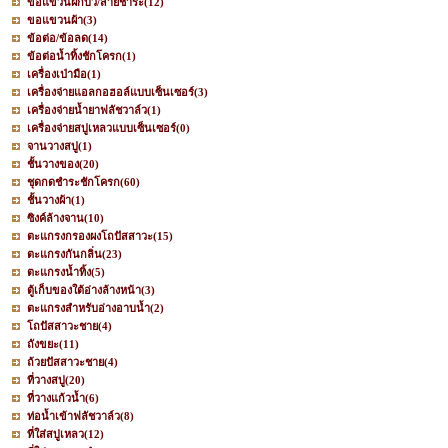
ขอแขวนฝักบัว/สายชำระ
(12)
ขอแขวนผ้า
(3)
ข้อต่อ/ข้อลด
(14)
ข้อต่อน้ำทิ้งชักโครก
(1)
เครื่องเป่ามือ
(1)
เครื่องจ่ายแอลกอฮอล์แบบเซ็นเซอร์
(3)
เครื่องจ่ายน้ำยาฟลัชวาล์ว
(1)
เครื่องจ่ายสบู่เหลวแบบเซ็นเซอร์
(0)
จานวางสบู่
(1)
ชั้นวางของ
(20)
ชุดกดชำระชักโครก
(60)
ชั้นวางผ้า
(1)
ซิงค์ล้างจาน
(10)
ตะแกรงกรองผงโถปัสสาวะ
(15)
ตะแกรงกันกลิ่น
(23)
ตะแกรงน้ำทิ้ง
(5)
ตู้เก็บของใต้อ่างล้างหน้า
(3)
ตะแกรงสำหรับอ่างอาบน้ำ
(2)
โถปัสสาวะชาย
(4)
ถังขยะ
(11)
ถ้วยปัสสาวะชาย
(4)
ที่วางสบู่
(20)
ที่วางแก้วน้ำ
(6)
ท่อน้ำเข้าฟลัชวาล์ว
(8)
ที่ใส่สบู่เหลว
(12)