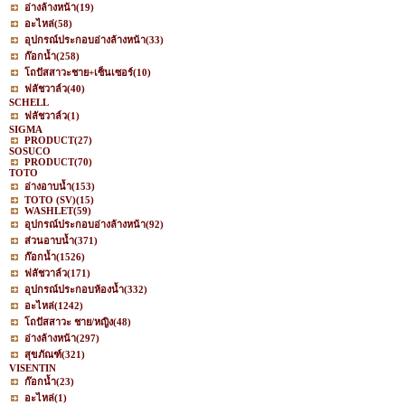
อ่างล้างหน้า
(19)
อะไหล่
(58)
อุปกรณ์ประกอบอ่างล้างหน้า
(33)
ก๊อกน้ำ
(258)
โถปัสสาวะชาย+เซ็นเซอร์
(10)
ฟลัชวาล์ว
(40)
SCHELL
ฟลัชวาล์ว
(1)
SIGMA
PRODUCT
(27)
SOSUCO
PRODUCT
(70)
TOTO
อ่างอาบน้ำ
(153)
TOTO (SV)
(15)
WASHLET
(59)
อุปกรณ์ประกอบอ่างล้างหน้า
(92)
ส่วนอาบน้ำ
(371)
ก๊อกน้ำ
(1526)
ฟลัชวาล์ว
(171)
อุปกรณ์ประกอบห้องน้ำ
(332)
อะไหล่
(1242)
โถปัสสาวะ ชาย/หญิง
(48)
อ่างล้างหน้า
(297)
สุขภัณฑ์
(321)
VISENTIN
ก๊อกน้ำ
(23)
อะไหล่
(1)