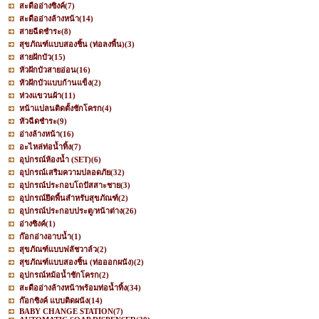
สะดืออ่างซิงค์
(7)
สะดืออ่างล้างหน้า
(14)
สายฉีดชำระ
(8)
สุขภัณฑ์แบบสองชิ้น (ท่อลงพื้น)
(3)
สายฝักบัว
(15)
หัวฝักบัวสายอ่อน
(16)
หัวฝักบัวแบบก้านแข็ง
(2)
ห่วงแขวนผ้า
(11)
หน้าแปลนติดตั้งชักโครก
(4)
หัวฉีดชำระ
(9)
อ่างล้างหน้า
(16)
อะไหล่ท่อน้ำทิ้ง
(7)
อุปกรณ์ห้องน้ำ (SET)
(6)
อุปกรณ์เสริมความปลอดภัย
(32)
อุปกรณ์ประกอบโถปัสสาะชาย
(3)
อุปกรณ์ยึดพื้นสำหรับสุขภัณฑ์
(2)
อุปกรณ์ประกอบประตู/หน้าต่าง
(26)
อ่างซิงค์
(1)
ก๊อกอ่างอาบน้ำ
(1)
สุขภัณฑ์แบบฟลัชวาล์ว
(2)
สุขภัณฑ์แบบสองชิ้น (ท่อออกผนัง)
(2)
อุปกรณ์หม้อน้ำชักโครก
(2)
สะดืออ่างล้างหน้าพร้อมท่อน้ำทิ้ง
(34)
ก๊อกซิงค์ แบบติดผนัง
(14)
BABY CHANGE STATION
(7)