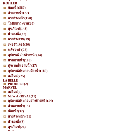
KOHLER
ก๊อกน้ำ
(580)
อ่างอาบน้ำ
(77)
อ่างล้างหน้า
(158)
โถปัสสาวะชาย
(20)
สุขภัณฑ์
(148)
ฝารองนั่ง
(37)
อ่างล้างจาน
(19)
เฟอร์นิเจอร์
(36)
ฟลัชวาล์ว
(22)
อุปกรณ์ อ่างล้างหน้า
(14)
ส่วนอาบน้ำ
(196)
ตู้/ฉากกั้นอาบน้ำ
(27)
อุปกรณ์ประกอบห้องน้ำ
(189)
อะไหล่
(725)
LA BELLE
PRODUCT
(2)
MARVEL
อะไหล่
(0)
NEW ARRIVAL
(11)
อุปกรณ์ประกอบอ่างล้างหน้า
(14)
ส่วนอาบน้ำ
(15)
ก๊อกน้ำ
(32)
อ่างล้างหน้า
(31)
ฝารองนั่ง
(8)
สุขภัณฑ์
(24)