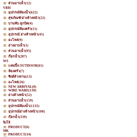
ส่วนอาบน้ำ
(12)
VRH
อุปกรณ์ห้องน้ำ
(622)
สุขภัณฑ์/อ่างล้างหน้า
(22)
บานพับ ลูกบิด
(4)
อุปกรณ์ห้องครัว
(11)
อุปกรณ์ อ่างล้างหน้า
(45)
อะไหล่
(9)
อ่างอาบน้ำ
(1)
ส่วนอาบน้ำ
(95)
ก๊อกน้ำ
(287)
WS
เเคมปิ้ง OUTDOOR
(61)
ห้องครัว
(7)
ซิงค์ล้างจาน
(13)
อะไหล่
(26)
NEW ARRIVAL
(0)
WIRE WARE
(139)
อ่างล้างหน้า
(52)
ส่วนอาบน้ำ
(159)
อุปกรณ์ห้องน้ำ
(1135)
อุปกรณ์อ่างล้างหน้า
(100)
ก๊อกน้ำ
(339)
จิงโจ้
PRODUCT
(6)
MK
PRODUCT
(34)