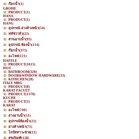
ก๊อกน้ำ
(1)
GROHE
PRODUCT
(1)
HANA
PRODUCT
(1)
HANG
อุปกรณ์-อ่างล้างหน้า
(54)
ฟลัชวาล์ว
(22)
ส่วนอาบน้ำ
(95)
อุปกรณ์-ห้องน้ำ
(114)
ก๊อกน้ำ
(375)
อะไหล่
(121)
HAFELE
PRODUCT
(1015)
HOY
BATHROOM
(320)
DOOR&WINDOW HARDWARE
(33)
KITHCHEN
(28)
ITALY MRG
PRODUCT
(8)
KARAT FACUET
PRODUCT
(1370)
KUCHE
PRODUCT
(5)
KARAT
อะไหล่
(749)
อ่างอาบน้ำ
(51)
อุปกรณ์ห้องน้ำ
(21)
อ่างล้างหน้า
(71)
โถปัสสาวะชาย
(11)
สุขภัณฑ์
(128)