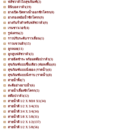
ฟลัชวาล์วโถสุขภัณฑ์
(2)
มินิบอลวาล์ว
(19)
ยางเปิด-ปิดทางน้ำออกชักโครก
(0)
ยางรองหม้อน้ำชักโครก
(9)
ยางกันรั่วสำหรับฟลัชวาล์ว
(9)
เรนชาวเวอร์
(4)
รูฟเดรน
(2)
ราวปรับระดับ/ราวเลื่อน
(1)
ราวแขวนผ้า
(15)
ลูกลอย
(11)
ลูกสูบฟลัชวาล์ว
(3)
สายฉีดชำระ พร้อมสต๊อปวาล์ว
(3)
สุขภัณฑ์แบบชิ้นเดียว (ท่อลงพื้น)
(6)
สุขภัณฑ์แบบนั่งยอง (ราดน้ำ)
(6)
สุขภัณฑ์แบบนั่งราบ (ราดน้ำ)
(8)
สายน้ำทิ้ง
(7)
สะดืออ่างอาบน้ำ
(6)
สายน้ำเลี้ยงชักโครก
(5)
สต๊อปวาล์ว
(12)
สายน้ำดี 1/2 X M10 X1
(34)
สายน้ำดี 1/2 X 3/4
(33)
สายน้ำดี 3/4 X 3/4
(34)
สายน้ำดี 5/8 X 5/8
(31)
สายน้ำดี 1/2 X 1/2
(137)
สายน้ำดี 1/2 X 5/8
(56)