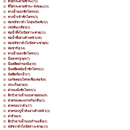
ที่ใส่กระดาษชำระ
(75)
ที่ใส่กระดาษชำระ+ถังขยะ
(23)
ทางน้ำออกชักโครก
(0)
ทางน้ำเข้าชักโครก
(3)
ท่อฟลัชวาล์ว โถสุขภัณฑ์
(42)
เทปพันเกลียว
(5)
ท่อน้ำทิ้งโถปัสสาวะชาย
(21)
ท่อน้ำทิ้งอ่างล้างหน้า
(40)
ท่อฟลัชวาล์วโถปัสสาะชาย
(8)
ท่อชาร์ป
(34)
ทางน้ำออกชักโครก
(1)
น็อต/สกรู/พุก
(7)
น็อตยึดฝารองนั่ง
(10)
น็อตยึดหม้อน้ำชักโครก
(1)
นัตยึดก๊อกน้ำ
(7)
บอร์ดคอนโทรลเซ็นเซอร์
(0)
ประเก็นยาง
(4)
ฝารองนั่งชักโครก
(5)
ฝักบัวอาบน้ำแบบสายอ่อน
(9)
ฝาครอบตะแกรงกันกลิ่น
(5)
ฝาครอบวาล์ว
(27)
ฝาครอบรูน้ำล้นอ่างล้างหน้า
(3)
ฝาส้วม
(4)
ฝักบัวอาบน้ำแบบก้านแข็ง
(1)
ฟลัชวาล์วโถปัสสาวะชาย
(13)