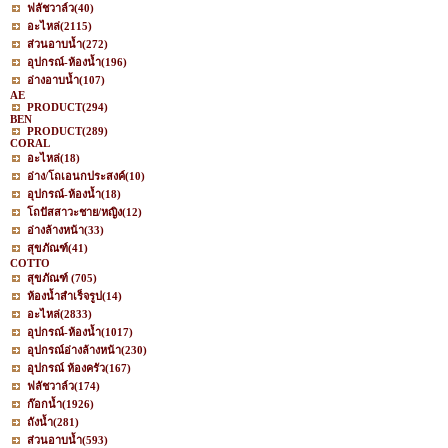
ฟลัชวาล์ว
(40)
อะไหล่
(2115)
ส่วนอาบน้ำ
(272)
อุปกรณ์-ห้องน้ำ
(196)
อ่างอาบน้ำ
(107)
AE
PRODUCT
(294)
BEN
PRODUCT
(289)
CORAL
อะไหล่
(18)
อ่าง/โถเอนกประสงค์
(10)
อุปกรณ์-ห้องน้ำ
(18)
โถปัสสาวะชาย/หญิง
(12)
อ่างล้างหน้า
(33)
สุขภัณฑ์
(41)
COTTO
สุขภัณฑ์
(705)
ห้องน้ำสำเร็จรูป
(14)
อะไหล่
(2833)
อุปกรณ์-ห้องน้ำ
(1017)
อุปกรณ์อ่างล้างหน้า
(230)
อุปกรณ์ ห้องครัว
(167)
ฟลัชวาล์ว
(174)
ก๊อกน้ำ
(1926)
ถังน้ำ
(281)
ส่วนอาบน้ำ
(593)