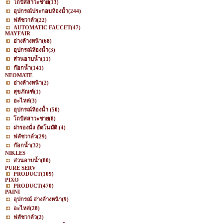
โถปัสสาวะชาย
(13)
อุปกรณ์ประกอบห้องน้ำ
(244)
ฟลัชวาล์ว
(22)
AUTOMATIC FAUCET
(47)
MAYFAIR
อ่างล้างหน้า
(68)
อุปกรณ์ห้องน้ำ
(3)
ส่วนอาบน้ำ
(11)
ก๊อกน้ำ
(141)
NEOMATE
อ่างล้างหน้า
(2)
สุขภัณฑ์
(1)
อะไหล่
(3)
อุปกรณ์ห้องน้ำ
(50)
โถปัสสาวะชาย
(8)
ฝารองนั่ง อัตโนมัติ
(4)
ฟลัชวาล์ว
(29)
ก๊อกน้ำ
(32)
NIKLES
ส่วนอาบน้ำ
(80)
PURE SERV
PRODUCT
(109)
PIXO
PRODUCT
(470)
PAINI
อุปกรณ์ อ่างล้างหน้า
(9)
อะไหล่
(28)
ฟลัชวาล์ว
(2)