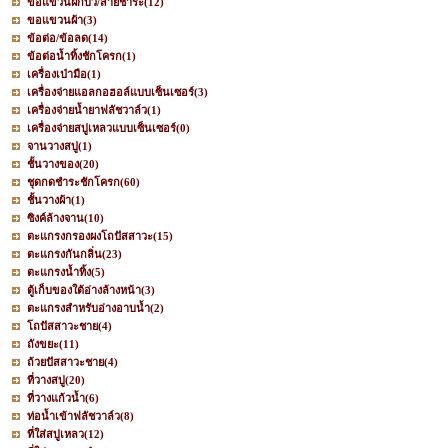
ขอแขวนฝักบัว/สายชำระ
(12)
ขอแขวนผ้า
(3)
ข้อต่อ/ข้อลด
(14)
ข้อต่อน้ำทิ้งชักโครก
(1)
เครื่องเป่ามือ
(1)
เครื่องจ่ายแอลกอฮอล์แบบเซ็นเซอร์
(3)
เครื่องจ่ายน้ำยาฟลัชวาล์ว
(1)
เครื่องจ่ายสบู่เหลวแบบเซ็นเซอร์
(0)
จานวางสบู่
(1)
ชั้นวางของ
(20)
ชุดกดชำระชักโครก
(60)
ชั้นวางผ้า
(1)
ซิงค์ล้างจาน
(10)
ตะแกรงกรองผงโถปัสสาวะ
(15)
ตะแกรงกันกลิ่น
(23)
ตะแกรงน้ำทิ้ง
(5)
ตู้เก็บของใต้อ่างล้างหน้า
(3)
ตะแกรงสำหรับอ่างอาบน้ำ
(2)
โถปัสสาวะชาย
(4)
ถังขยะ
(11)
ถ้วยปัสสาวะชาย
(4)
ที่วางสบู่
(20)
ที่วางแก้วน้ำ
(6)
ท่อน้ำเข้าฟลัชวาล์ว
(8)
ที่ใส่สบู่เหลว
(12)