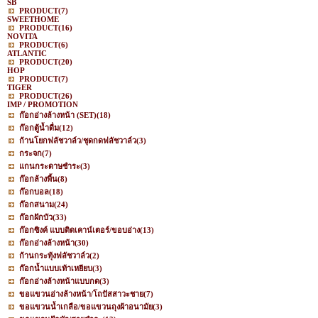
SB
PRODUCT
(7)
SWEETHOME
PRODUCT
(16)
NOVITA
PRODUCT
(6)
ATLANTIC
PRODUCT
(20)
HOP
PRODUCT
(7)
TIGER
PRODUCT
(26)
IMP / PROMOTION
ก๊อกอ่างล้างหน้า (SET)
(18)
ก๊อกตู้น้ำดื่ม
(12)
ก้านโยกฟลัชวาล์ว/ชุดกดฟลัชวาล์ว
(3)
กระจก
(7)
แกนกระดาษชำระ
(3)
ก๊อกล้างพื้น
(8)
ก๊อกบอล
(18)
ก๊อกสนาม
(24)
ก๊อกฝักบัว
(33)
ก๊อกซิงค์ แบบติดเคาน์เตอร์/ขอบอ่าง
(13)
ก๊อกอ่างล้างหน้า
(30)
ก้านกระทุ้งฟลัชวาล์ว
(2)
ก๊อกน้ำแบบเท้าเหยียบ
(3)
ก๊อกอ่างล้างหน้าแบบกด
(3)
ขอแขวนอ่างล้างหน้า/โถปัสสาวะชาย
(7)
ขอแขวนน้ำเกลือ/ขอแขวนถุงผ้าอนามัย
(3)