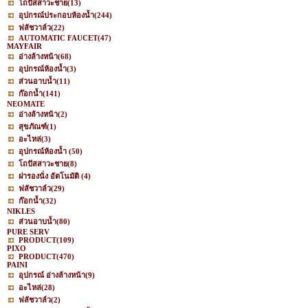
โถปัสสาวะชาย
(13)
อุปกรณ์ประกอบห้องน้ำ
(244)
ฟลัชวาล์ว
(22)
AUTOMATIC FAUCET
(47)
MAYFAIR
อ่างล้างหน้า
(68)
อุปกรณ์ห้องน้ำ
(3)
ส่วนอาบน้ำ
(11)
ก๊อกน้ำ
(141)
NEOMATE
อ่างล้างหน้า
(2)
สุขภัณฑ์
(1)
อะไหล่
(3)
อุปกรณ์ห้องน้ำ
(50)
โถปัสสาวะชาย
(8)
ฝารองนั่ง อัตโนมัติ
(4)
ฟลัชวาล์ว
(29)
ก๊อกน้ำ
(32)
NIKLES
ส่วนอาบน้ำ
(80)
PURE SERV
PRODUCT
(109)
PIXO
PRODUCT
(470)
PAINI
อุปกรณ์ อ่างล้างหน้า
(9)
อะไหล่
(28)
ฟลัชวาล์ว
(2)