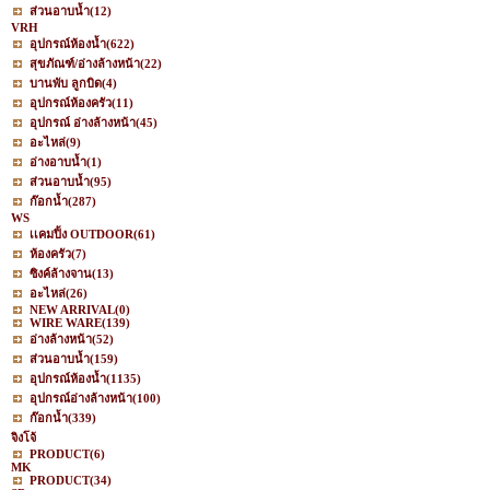
ส่วนอาบน้ำ
(12)
VRH
อุปกรณ์ห้องน้ำ
(622)
สุขภัณฑ์/อ่างล้างหน้า
(22)
บานพับ ลูกบิด
(4)
อุปกรณ์ห้องครัว
(11)
อุปกรณ์ อ่างล้างหน้า
(45)
อะไหล่
(9)
อ่างอาบน้ำ
(1)
ส่วนอาบน้ำ
(95)
ก๊อกน้ำ
(287)
WS
เเคมปิ้ง OUTDOOR
(61)
ห้องครัว
(7)
ซิงค์ล้างจาน
(13)
อะไหล่
(26)
NEW ARRIVAL
(0)
WIRE WARE
(139)
อ่างล้างหน้า
(52)
ส่วนอาบน้ำ
(159)
อุปกรณ์ห้องน้ำ
(1135)
อุปกรณ์อ่างล้างหน้า
(100)
ก๊อกน้ำ
(339)
จิงโจ้
PRODUCT
(6)
MK
PRODUCT
(34)