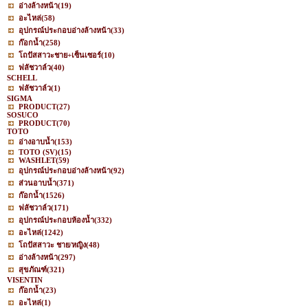
อ่างล้างหน้า
(19)
อะไหล่
(58)
อุปกรณ์ประกอบอ่างล้างหน้า
(33)
ก๊อกน้ำ
(258)
โถปัสสาวะชาย+เซ็นเซอร์
(10)
ฟลัชวาล์ว
(40)
SCHELL
ฟลัชวาล์ว
(1)
SIGMA
PRODUCT
(27)
SOSUCO
PRODUCT
(70)
TOTO
อ่างอาบน้ำ
(153)
TOTO (SV)
(15)
WASHLET
(59)
อุปกรณ์ประกอบอ่างล้างหน้า
(92)
ส่วนอาบน้ำ
(371)
ก๊อกน้ำ
(1526)
ฟลัชวาล์ว
(171)
อุปกรณ์ประกอบห้องน้ำ
(332)
อะไหล่
(1242)
โถปัสสาวะ ชาย/หญิง
(48)
อ่างล้างหน้า
(297)
สุขภัณฑ์
(321)
VISENTIN
ก๊อกน้ำ
(23)
อะไหล่
(1)