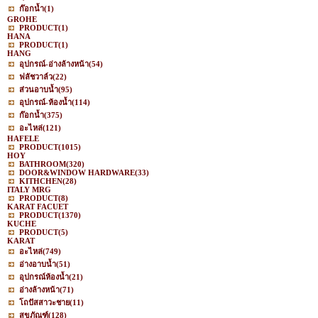
ก๊อกน้ำ
(1)
GROHE
PRODUCT
(1)
HANA
PRODUCT
(1)
HANG
อุปกรณ์-อ่างล้างหน้า
(54)
ฟลัชวาล์ว
(22)
ส่วนอาบน้ำ
(95)
อุปกรณ์-ห้องน้ำ
(114)
ก๊อกน้ำ
(375)
อะไหล่
(121)
HAFELE
PRODUCT
(1015)
HOY
BATHROOM
(320)
DOOR&WINDOW HARDWARE
(33)
KITHCHEN
(28)
ITALY MRG
PRODUCT
(8)
KARAT FACUET
PRODUCT
(1370)
KUCHE
PRODUCT
(5)
KARAT
อะไหล่
(749)
อ่างอาบน้ำ
(51)
อุปกรณ์ห้องน้ำ
(21)
อ่างล้างหน้า
(71)
โถปัสสาวะชาย
(11)
สุขภัณฑ์
(128)