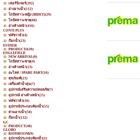
เฟอร์นิเจอร์
(292)
อ่างอาบน้ำ
(112)
โถปัสสาวะหญิง (BIDET)
(29)
โถปัสสาวะชาย
(60)
อ่างล้างหน้า
(416)
CONTI PLUS
ฟลัชวาล์ว
(4)
ก๊อกน้ำ
(23)
ESTHER
PRODUCT
(639)
ENGLEFIELD
NEW ARRIVAL
(0)
โถปัสสาวะชาย
(4)
อ่างล้างหน้า
(23)
อะไหล่ / SPARE PART
(16)
สุขภัณฑ์
(23)
เครื่องทำน้ำอุ่น
(7)
อุปกรณ์เสริมความปลอดภัย
(7)
อุปกรณ์ อ่างล้างหน้า
(25)
ฟลัชวาล์ว
(10)
อุปกรณ์ประกอบห้องน้ำ
(55)
ส่วนอาบน้ำ
(50)
ก๊อกน้ำ
(132)
GC
PRODUCT
(48)
GLOBO
BATHROOM
(9)
อุปกรณ์ประกอบห้องน้ำ
(1)