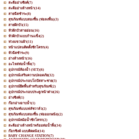
สะดืออ่างซิงค์
(7)
สะดืออ่างล้างหน้า
(14)
สายฉีดชำระ
(8)
สุขภัณฑ์แบบสองชิ้น (ท่อลงพื้น)
(3)
สายฝักบัว
(15)
หัวฝักบัวสายอ่อน
(16)
หัวฝักบัวแบบก้านแข็ง
(2)
ห่วงแขวนผ้า
(11)
หน้าแปลนติดตั้งชักโครก
(4)
หัวฉีดชำระ
(9)
อ่างล้างหน้า
(16)
อะไหล่ท่อน้ำทิ้ง
(7)
อุปกรณ์ห้องน้ำ (SET)
(6)
อุปกรณ์เสริมความปลอดภัย
(32)
อุปกรณ์ประกอบโถปัสสาะชาย
(3)
อุปกรณ์ยึดพื้นสำหรับสุขภัณฑ์
(2)
อุปกรณ์ประกอบประตู/หน้าต่าง
(26)
อ่างซิงค์
(1)
ก๊อกอ่างอาบน้ำ
(1)
สุขภัณฑ์แบบฟลัชวาล์ว
(2)
สุขภัณฑ์แบบสองชิ้น (ท่อออกผนัง)
(2)
อุปกรณ์หม้อน้ำชักโครก
(2)
สะดืออ่างล้างหน้าพร้อมท่อน้ำทิ้ง
(34)
ก๊อกซิงค์ แบบติดผนัง
(14)
BABY CHANGE STATION
(7)