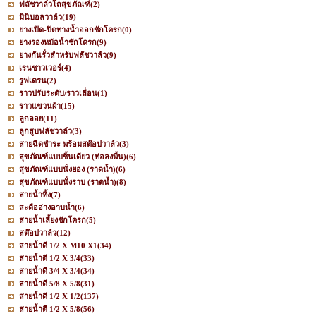
ฟลัชวาล์วโถสุขภัณฑ์
(2)
มินิบอลวาล์ว
(19)
ยางเปิด-ปิดทางน้ำออกชักโครก
(0)
ยางรองหม้อน้ำชักโครก
(9)
ยางกันรั่วสำหรับฟลัชวาล์ว
(9)
เรนชาวเวอร์
(4)
รูฟเดรน
(2)
ราวปรับระดับ/ราวเลื่อน
(1)
ราวแขวนผ้า
(15)
ลูกลอย
(11)
ลูกสูบฟลัชวาล์ว
(3)
สายฉีดชำระ พร้อมสต๊อปวาล์ว
(3)
สุขภัณฑ์แบบชิ้นเดียว (ท่อลงพื้น)
(6)
สุขภัณฑ์แบบนั่งยอง (ราดน้ำ)
(6)
สุขภัณฑ์แบบนั่งราบ (ราดน้ำ)
(8)
สายน้ำทิ้ง
(7)
สะดืออ่างอาบน้ำ
(6)
สายน้ำเลี้ยงชักโครก
(5)
สต๊อปวาล์ว
(12)
สายน้ำดี 1/2 X M10 X1
(34)
สายน้ำดี 1/2 X 3/4
(33)
สายน้ำดี 3/4 X 3/4
(34)
สายน้ำดี 5/8 X 5/8
(31)
สายน้ำดี 1/2 X 1/2
(137)
สายน้ำดี 1/2 X 5/8
(56)