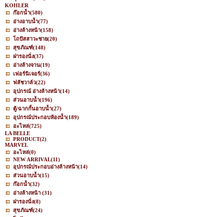
KOHLER
ก๊อกน้ำ
(580)
อ่างอาบน้ำ
(77)
อ่างล้างหน้า
(158)
โถปัสสาวะชาย
(20)
สุขภัณฑ์
(148)
ฝารองนั่ง
(37)
อ่างล้างจาน
(19)
เฟอร์นิเจอร์
(36)
ฟลัชวาล์ว
(22)
อุปกรณ์ อ่างล้างหน้า
(14)
ส่วนอาบน้ำ
(196)
ตู้/ฉากกั้นอาบน้ำ
(27)
อุปกรณ์ประกอบห้องน้ำ
(189)
อะไหล่
(725)
LA BELLE
PRODUCT
(2)
MARVEL
อะไหล่
(0)
NEW ARRIVAL
(11)
อุปกรณ์ประกอบอ่างล้างหน้า
(14)
ส่วนอาบน้ำ
(15)
ก๊อกน้ำ
(32)
อ่างล้างหน้า
(31)
ฝารองนั่ง
(8)
สุขภัณฑ์
(24)