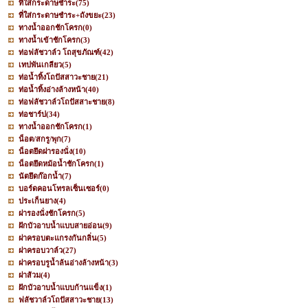
ที่ใส่กระดาษชำระ
(75)
ที่ใส่กระดาษชำระ+ถังขยะ
(23)
ทางน้ำออกชักโครก
(0)
ทางน้ำเข้าชักโครก
(3)
ท่อฟลัชวาล์ว โถสุขภัณฑ์
(42)
เทปพันเกลียว
(5)
ท่อน้ำทิ้งโถปัสสาวะชาย
(21)
ท่อน้ำทิ้งอ่างล้างหน้า
(40)
ท่อฟลัชวาล์วโถปัสสาะชาย
(8)
ท่อชาร์ป
(34)
ทางน้ำออกชักโครก
(1)
น็อต/สกรู/พุก
(7)
น็อตยึดฝารองนั่ง
(10)
น็อตยึดหม้อน้ำชักโครก
(1)
นัตยึดก๊อกน้ำ
(7)
บอร์ดคอนโทรลเซ็นเซอร์
(0)
ประเก็นยาง
(4)
ฝารองนั่งชักโครก
(5)
ฝักบัวอาบน้ำแบบสายอ่อน
(9)
ฝาครอบตะแกรงกันกลิ่น
(5)
ฝาครอบวาล์ว
(27)
ฝาครอบรูน้ำล้นอ่างล้างหน้า
(3)
ฝาส้วม
(4)
ฝักบัวอาบน้ำแบบก้านแข็ง
(1)
ฟลัชวาล์วโถปัสสาวะชาย
(13)