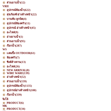
ส่วนอาบน้ำ
(12)
VRH
อุปกรณ์ห้องน้ำ
(622)
สุขภัณฑ์/อ่างล้างหน้า
(22)
บานพับ ลูกบิด
(4)
อุปกรณ์ห้องครัว
(11)
อุปกรณ์ อ่างล้างหน้า
(45)
อะไหล่
(9)
อ่างอาบน้ำ
(1)
ส่วนอาบน้ำ
(95)
ก๊อกน้ำ
(287)
WS
เเคมปิ้ง OUTDOOR
(61)
ห้องครัว
(7)
ซิงค์ล้างจาน
(13)
อะไหล่
(26)
NEW ARRIVAL
(0)
WIRE WARE
(139)
อ่างล้างหน้า
(52)
ส่วนอาบน้ำ
(159)
อุปกรณ์ห้องน้ำ
(1135)
อุปกรณ์อ่างล้างหน้า
(100)
ก๊อกน้ำ
(339)
จิงโจ้
PRODUCT
(6)
MK
PRODUCT
(34)