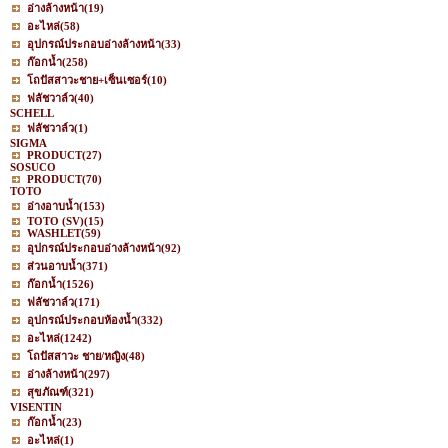
อ่างล้างหน้า
(19)
อะไหล่
(58)
อุปกรณ์ประกอบอ่างล้างหน้า
(33)
ก๊อกน้ำ
(258)
โถปัสสาวะชาย+เซ็นเซอร์
(10)
ฟลัชวาล์ว
(40)
SCHELL
ฟลัชวาล์ว
(1)
SIGMA
PRODUCT
(27)
SOSUCO
PRODUCT
(70)
TOTO
อ่างอาบน้ำ
(153)
TOTO (SV)
(15)
WASHLET
(59)
อุปกรณ์ประกอบอ่างล้างหน้า
(92)
ส่วนอาบน้ำ
(371)
ก๊อกน้ำ
(1526)
ฟลัชวาล์ว
(171)
อุปกรณ์ประกอบห้องน้ำ
(332)
อะไหล่
(1242)
โถปัสสาวะ ชาย/หญิง
(48)
อ่างล้างหน้า
(297)
สุขภัณฑ์
(321)
VISENTIN
ก๊อกน้ำ
(23)
อะไหล่
(1)