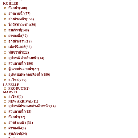
KOHLER
ก๊อกน้ำ
(580)
อ่างอาบน้ำ
(77)
อ่างล้างหน้า
(158)
โถปัสสาวะชาย
(20)
สุขภัณฑ์
(148)
ฝารองนั่ง
(37)
อ่างล้างจาน
(19)
เฟอร์นิเจอร์
(36)
ฟลัชวาล์ว
(22)
อุปกรณ์ อ่างล้างหน้า
(14)
ส่วนอาบน้ำ
(196)
ตู้/ฉากกั้นอาบน้ำ
(27)
อุปกรณ์ประกอบห้องน้ำ
(189)
อะไหล่
(725)
LA BELLE
PRODUCT
(2)
MARVEL
อะไหล่
(0)
NEW ARRIVAL
(11)
อุปกรณ์ประกอบอ่างล้างหน้า
(14)
ส่วนอาบน้ำ
(15)
ก๊อกน้ำ
(32)
อ่างล้างหน้า
(31)
ฝารองนั่ง
(8)
สุขภัณฑ์
(24)