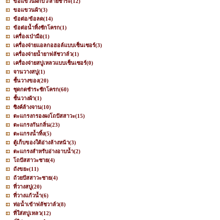
ขอแขวนฝักบัว/สายชำระ
(12)
ขอแขวนผ้า
(3)
ข้อต่อ/ข้อลด
(14)
ข้อต่อน้ำทิ้งชักโครก
(1)
เครื่องเป่ามือ
(1)
เครื่องจ่ายแอลกอฮอล์แบบเซ็นเซอร์
(3)
เครื่องจ่ายน้ำยาฟลัชวาล์ว
(1)
เครื่องจ่ายสบู่เหลวแบบเซ็นเซอร์
(0)
จานวางสบู่
(1)
ชั้นวางของ
(20)
ชุดกดชำระชักโครก
(60)
ชั้นวางผ้า
(1)
ซิงค์ล้างจาน
(10)
ตะแกรงกรองผงโถปัสสาวะ
(15)
ตะแกรงกันกลิ่น
(23)
ตะแกรงน้ำทิ้ง
(5)
ตู้เก็บของใต้อ่างล้างหน้า
(3)
ตะแกรงสำหรับอ่างอาบน้ำ
(2)
โถปัสสาวะชาย
(4)
ถังขยะ
(11)
ถ้วยปัสสาวะชาย
(4)
ที่วางสบู่
(20)
ที่วางแก้วน้ำ
(6)
ท่อน้ำเข้าฟลัชวาล์ว
(8)
ที่ใส่สบู่เหลว
(12)