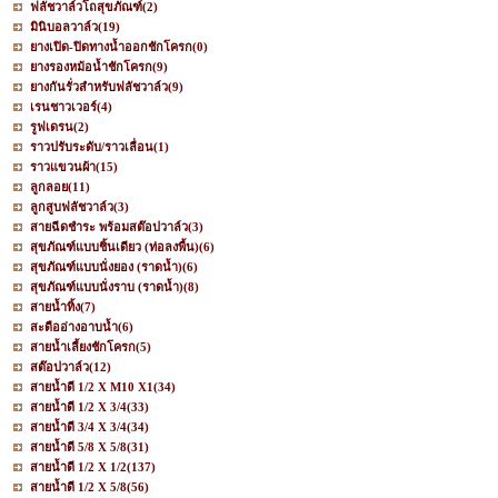
ฟลัชวาล์วโถสุขภัณฑ์
(2)
มินิบอลวาล์ว
(19)
ยางเปิด-ปิดทางน้ำออกชักโครก
(0)
ยางรองหม้อน้ำชักโครก
(9)
ยางกันรั่วสำหรับฟลัชวาล์ว
(9)
เรนชาวเวอร์
(4)
รูฟเดรน
(2)
ราวปรับระดับ/ราวเลื่อน
(1)
ราวแขวนผ้า
(15)
ลูกลอย
(11)
ลูกสูบฟลัชวาล์ว
(3)
สายฉีดชำระ พร้อมสต๊อปวาล์ว
(3)
สุขภัณฑ์แบบชิ้นเดียว (ท่อลงพื้น)
(6)
สุขภัณฑ์แบบนั่งยอง (ราดน้ำ)
(6)
สุขภัณฑ์แบบนั่งราบ (ราดน้ำ)
(8)
สายน้ำทิ้ง
(7)
สะดืออ่างอาบน้ำ
(6)
สายน้ำเลี้ยงชักโครก
(5)
สต๊อปวาล์ว
(12)
สายน้ำดี 1/2 X M10 X1
(34)
สายน้ำดี 1/2 X 3/4
(33)
สายน้ำดี 3/4 X 3/4
(34)
สายน้ำดี 5/8 X 5/8
(31)
สายน้ำดี 1/2 X 1/2
(137)
สายน้ำดี 1/2 X 5/8
(56)