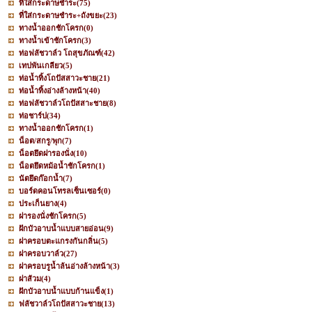
ที่ใส่กระดาษชำระ
(75)
ที่ใส่กระดาษชำระ+ถังขยะ
(23)
ทางน้ำออกชักโครก
(0)
ทางน้ำเข้าชักโครก
(3)
ท่อฟลัชวาล์ว โถสุขภัณฑ์
(42)
เทปพันเกลียว
(5)
ท่อน้ำทิ้งโถปัสสาวะชาย
(21)
ท่อน้ำทิ้งอ่างล้างหน้า
(40)
ท่อฟลัชวาล์วโถปัสสาะชาย
(8)
ท่อชาร์ป
(34)
ทางน้ำออกชักโครก
(1)
น็อต/สกรู/พุก
(7)
น็อตยึดฝารองนั่ง
(10)
น็อตยึดหม้อน้ำชักโครก
(1)
นัตยึดก๊อกน้ำ
(7)
บอร์ดคอนโทรลเซ็นเซอร์
(0)
ประเก็นยาง
(4)
ฝารองนั่งชักโครก
(5)
ฝักบัวอาบน้ำแบบสายอ่อน
(9)
ฝาครอบตะแกรงกันกลิ่น
(5)
ฝาครอบวาล์ว
(27)
ฝาครอบรูน้ำล้นอ่างล้างหน้า
(3)
ฝาส้วม
(4)
ฝักบัวอาบน้ำแบบก้านแข็ง
(1)
ฟลัชวาล์วโถปัสสาวะชาย
(13)