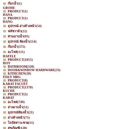
ก๊อกน้ำ
(1)
GROHE
PRODUCT
(1)
HANA
PRODUCT
(1)
HANG
อุปกรณ์-อ่างล้างหน้า
(54)
ฟลัชวาล์ว
(22)
ส่วนอาบน้ำ
(95)
อุปกรณ์-ห้องน้ำ
(114)
ก๊อกน้ำ
(375)
อะไหล่
(121)
HAFELE
PRODUCT
(1015)
HOY
BATHROOM
(320)
DOOR&WINDOW HARDWARE
(33)
KITHCHEN
(28)
ITALY MRG
PRODUCT
(8)
KARAT FACUET
PRODUCT
(1370)
KUCHE
PRODUCT
(5)
KARAT
อะไหล่
(749)
อ่างอาบน้ำ
(51)
อุปกรณ์ห้องน้ำ
(21)
อ่างล้างหน้า
(71)
โถปัสสาวะชาย
(11)
สุขภัณฑ์
(128)