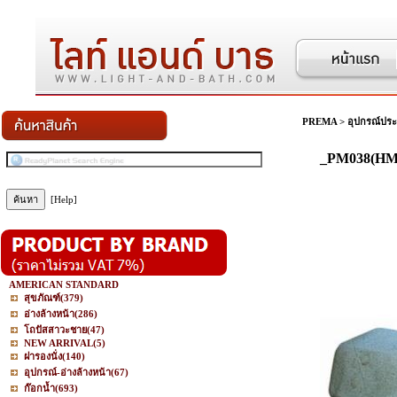
PREMA
>
อุปกรณ์ประ
_PM038(HM
[Help]
AMERICAN STANDARD
สุขภัณฑ์
(379)
อ่างล้างหน้า
(286)
โถปัสสาวะชาย
(47)
NEW ARRIVAL
(5)
ฝารองนั่ง
(140)
อุปกรณ์-อ่างล้างหน้า
(67)
ก๊อกน้ำ
(693)