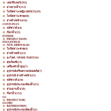
เฟอร์นิเจอร์
(292)
อ่างอาบน้ำ
(112)
โถปัสสาวะหญิง (BIDET)
(29)
โถปัสสาวะชาย
(60)
อ่างล้างหน้า
(416)
CONTI PLUS
ฟลัชวาล์ว
(4)
ก๊อกน้ำ
(23)
ESTHER
PRODUCT
(639)
ENGLEFIELD
NEW ARRIVAL
(0)
โถปัสสาวะชาย
(4)
อ่างล้างหน้า
(23)
อะไหล่ / SPARE PART
(16)
สุขภัณฑ์
(23)
เครื่องทำน้ำอุ่น
(7)
อุปกรณ์เสริมความปลอดภัย
(7)
อุปกรณ์ อ่างล้างหน้า
(25)
ฟลัชวาล์ว
(10)
อุปกรณ์ประกอบห้องน้ำ
(55)
ส่วนอาบน้ำ
(50)
ก๊อกน้ำ
(132)
GC
PRODUCT
(48)
GLOBO
BATHROOM
(9)
อุปกรณ์ประกอบห้องน้ำ
(1)