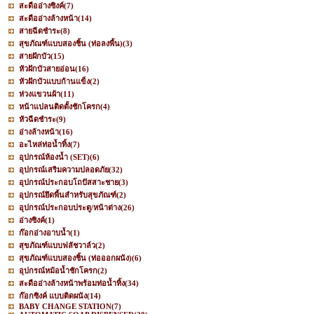
สะดืออ่างซิงค์
(7)
สะดืออ่างล้างหน้า
(14)
สายฉีดชำระ
(8)
สุขภัณฑ์แบบสองชิ้น (ท่อลงพื้น)
(3)
สายฝักบัว
(15)
หัวฝักบัวสายอ่อน
(16)
หัวฝักบัวแบบก้านแข็ง
(2)
ห่วงแขวนผ้า
(11)
หน้าแปลนติดตั้งชักโครก
(4)
หัวฉีดชำระ
(9)
อ่างล้างหน้า
(16)
อะไหล่ท่อน้ำทิ้ง
(7)
อุปกรณ์ห้องน้ำ (SET)
(6)
อุปกรณ์เสริมความปลอดภัย
(32)
อุปกรณ์ประกอบโถปัสสาะชาย
(3)
อุปกรณ์ยึดพื้นสำหรับสุขภัณฑ์
(2)
อุปกรณ์ประกอบประตู/หน้าต่าง
(26)
อ่างซิงค์
(1)
ก๊อกอ่างอาบน้ำ
(1)
สุขภัณฑ์แบบฟลัชวาล์ว
(2)
สุขภัณฑ์แบบสองชิ้น (ท่อออกผนัง)
(6)
อุปกรณ์หม้อน้ำชักโครก
(2)
สะดืออ่างล้างหน้าพร้อมท่อน้ำทิ้ง
(34)
ก๊อกซิงค์ แบบติดผนัง
(14)
BABY CHANGE STATION
(7)