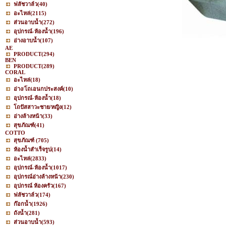
ฟลัชวาล์ว
(40)
อะไหล่
(2115)
ส่วนอาบน้ำ
(272)
อุปกรณ์-ห้องน้ำ
(196)
อ่างอาบน้ำ
(107)
AE
PRODUCT
(294)
BEN
PRODUCT
(289)
CORAL
อะไหล่
(18)
อ่าง/โถเอนกประสงค์
(10)
อุปกรณ์-ห้องน้ำ
(18)
โถปัสสาวะชาย/หญิง
(12)
อ่างล้างหน้า
(33)
สุขภัณฑ์
(41)
COTTO
สุขภัณฑ์
(705)
ห้องน้ำสำเร็จรูป
(14)
อะไหล่
(2833)
อุปกรณ์-ห้องน้ำ
(1017)
อุปกรณ์อ่างล้างหน้า
(230)
อุปกรณ์ ห้องครัว
(167)
ฟลัชวาล์ว
(174)
ก๊อกน้ำ
(1926)
ถังน้ำ
(281)
ส่วนอาบน้ำ
(593)