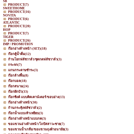
SB
PRODUCT
(7)
SWEETHOME
PRODUCT
(16)
NOVITA
PRODUCT
(6)
ATLANTIC
PRODUCT
(20)
HOP
PRODUCT
(7)
TIGER
PRODUCT
(26)
IMP / PROMOTION
ก๊อกอ่างล้างหน้า (SET)
(18)
ก๊อกตู้น้ำดื่ม
(12)
ก้านโยกฟลัชวาล์ว/ชุดกดฟลัชวาล์ว
(3)
กระจก
(7)
แกนกระดาษชำระ
(3)
ก๊อกล้างพื้น
(8)
ก๊อกบอล
(18)
ก๊อกสนาม
(24)
ก๊อกฝักบัว
(33)
ก๊อกซิงค์ แบบติดเคาน์เตอร์/ขอบอ่าง
(13)
ก๊อกอ่างล้างหน้า
(30)
ก้านกระทุ้งฟลัชวาล์ว
(2)
ก๊อกน้ำแบบเท้าเหยียบ
(3)
ก๊อกอ่างล้างหน้าแบบกด
(3)
ขอแขวนอ่างล้างหน้า/โถปัสสาวะชาย
(7)
ขอแขวนน้ำเกลือ/ขอแขวนถุงผ้าอนามัย
(3)