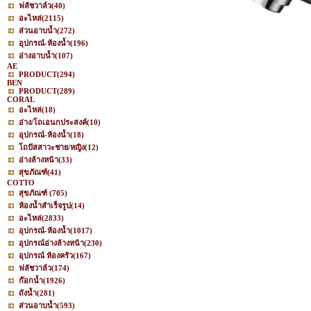
ฟลัชวาล์ว
(40)
อะไหล่
(2115)
ส่วนอาบน้ำ
(272)
อุปกรณ์-ห้องน้ำ
(196)
อ่างอาบน้ำ
(107)
AE
PRODUCT
(294)
BEN
PRODUCT
(289)
CORAL
อะไหล่
(18)
อ่าง/โถเอนกประสงค์
(10)
อุปกรณ์-ห้องน้ำ
(18)
โถปัสสาวะชาย/หญิง
(12)
อ่างล้างหน้า
(33)
สุขภัณฑ์
(41)
COTTO
สุขภัณฑ์
(705)
ห้องน้ำสำเร็จรูป
(14)
อะไหล่
(2833)
อุปกรณ์-ห้องน้ำ
(1017)
อุปกรณ์อ่างล้างหน้า
(230)
อุปกรณ์ ห้องครัว
(167)
ฟลัชวาล์ว
(174)
ก๊อกน้ำ
(1926)
ถังน้ำ
(281)
ส่วนอาบน้ำ
(593)