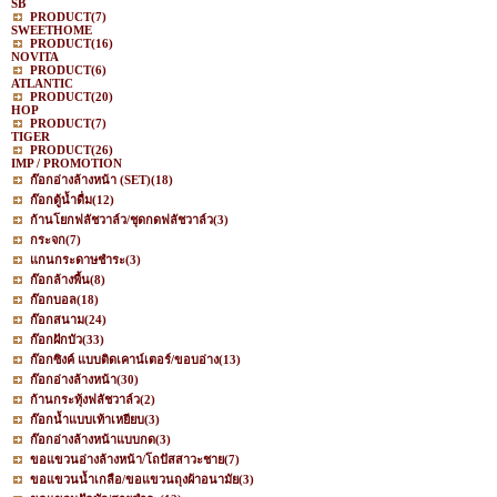
SB
PRODUCT
(7)
SWEETHOME
PRODUCT
(16)
NOVITA
PRODUCT
(6)
ATLANTIC
PRODUCT
(20)
HOP
PRODUCT
(7)
TIGER
PRODUCT
(26)
IMP / PROMOTION
ก๊อกอ่างล้างหน้า (SET)
(18)
ก๊อกตู้น้ำดื่ม
(12)
ก้านโยกฟลัชวาล์ว/ชุดกดฟลัชวาล์ว
(3)
กระจก
(7)
แกนกระดาษชำระ
(3)
ก๊อกล้างพื้น
(8)
ก๊อกบอล
(18)
ก๊อกสนาม
(24)
ก๊อกฝักบัว
(33)
ก๊อกซิงค์ แบบติดเคาน์เตอร์/ขอบอ่าง
(13)
ก๊อกอ่างล้างหน้า
(30)
ก้านกระทุ้งฟลัชวาล์ว
(2)
ก๊อกน้ำแบบเท้าเหยียบ
(3)
ก๊อกอ่างล้างหน้าแบบกด
(3)
ขอแขวนอ่างล้างหน้า/โถปัสสาวะชาย
(7)
ขอแขวนน้ำเกลือ/ขอแขวนถุงผ้าอนามัย
(3)