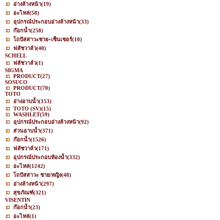
อ่างล้างหน้า
(19)
อะไหล่
(58)
อุปกรณ์ประกอบอ่างล้างหน้า
(33)
ก๊อกน้ำ
(258)
โถปัสสาวะชาย+เซ็นเซอร์
(10)
ฟลัชวาล์ว
(40)
SCHELL
ฟลัชวาล์ว
(1)
SIGMA
PRODUCT
(27)
SOSUCO
PRODUCT
(70)
TOTO
อ่างอาบน้ำ
(153)
TOTO (SV)
(15)
WASHLET
(59)
อุปกรณ์ประกอบอ่างล้างหน้า
(92)
ส่วนอาบน้ำ
(371)
ก๊อกน้ำ
(1526)
ฟลัชวาล์ว
(171)
อุปกรณ์ประกอบห้องน้ำ
(332)
อะไหล่
(1242)
โถปัสสาวะ ชาย/หญิง
(48)
อ่างล้างหน้า
(297)
สุขภัณฑ์
(321)
VISENTIN
ก๊อกน้ำ
(23)
อะไหล่
(1)