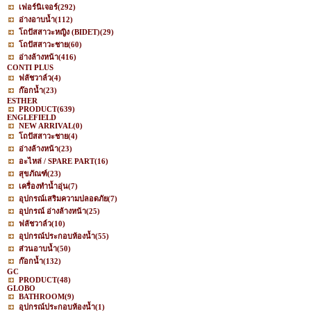
เฟอร์นิเจอร์
(292)
อ่างอาบน้ำ
(112)
โถปัสสาวะหญิง (BIDET)
(29)
โถปัสสาวะชาย
(60)
อ่างล้างหน้า
(416)
CONTI PLUS
ฟลัชวาล์ว
(4)
ก๊อกน้ำ
(23)
ESTHER
PRODUCT
(639)
ENGLEFIELD
NEW ARRIVAL
(0)
โถปัสสาวะชาย
(4)
อ่างล้างหน้า
(23)
อะไหล่ / SPARE PART
(16)
สุขภัณฑ์
(23)
เครื่องทำน้ำอุ่น
(7)
อุปกรณ์เสริมความปลอดภัย
(7)
อุปกรณ์ อ่างล้างหน้า
(25)
ฟลัชวาล์ว
(10)
อุปกรณ์ประกอบห้องน้ำ
(55)
ส่วนอาบน้ำ
(50)
ก๊อกน้ำ
(132)
GC
PRODUCT
(48)
GLOBO
BATHROOM
(9)
อุปกรณ์ประกอบห้องน้ำ
(1)