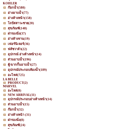
KOHLER
ก๊อกน้ำ
(580)
อ่างอาบน้ำ
(77)
อ่างล้างหน้า
(158)
โถปัสสาวะชาย
(20)
สุขภัณฑ์
(148)
ฝารองนั่ง
(37)
อ่างล้างจาน
(19)
เฟอร์นิเจอร์
(36)
ฟลัชวาล์ว
(22)
อุปกรณ์ อ่างล้างหน้า
(14)
ส่วนอาบน้ำ
(196)
ตู้/ฉากกั้นอาบน้ำ
(27)
อุปกรณ์ประกอบห้องน้ำ
(189)
อะไหล่
(725)
LA BELLE
PRODUCT
(2)
MARVEL
อะไหล่
(0)
NEW ARRIVAL
(11)
อุปกรณ์ประกอบอ่างล้างหน้า
(14)
ส่วนอาบน้ำ
(15)
ก๊อกน้ำ
(32)
อ่างล้างหน้า
(31)
ฝารองนั่ง
(8)
สุขภัณฑ์
(24)