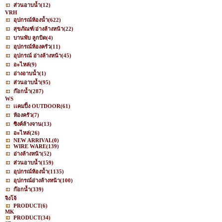
ส่วนอาบน้ำ
(12)
VRH
อุปกรณ์ห้องน้ำ
(622)
สุขภัณฑ์/อ่างล้างหน้า
(22)
บานพับ ลูกบิด
(4)
อุปกรณ์ห้องครัว
(11)
อุปกรณ์ อ่างล้างหน้า
(45)
อะไหล่
(9)
อ่างอาบน้ำ
(1)
ส่วนอาบน้ำ
(95)
ก๊อกน้ำ
(287)
WS
เเคมปิ้ง OUTDOOR
(61)
ห้องครัว
(7)
ซิงค์ล้างจาน
(13)
อะไหล่
(26)
NEW ARRIVAL
(0)
WIRE WARE
(139)
อ่างล้างหน้า
(52)
ส่วนอาบน้ำ
(159)
อุปกรณ์ห้องน้ำ
(1135)
อุปกรณ์อ่างล้างหน้า
(100)
ก๊อกน้ำ
(339)
จิงโจ้
PRODUCT
(6)
MK
PRODUCT
(34)