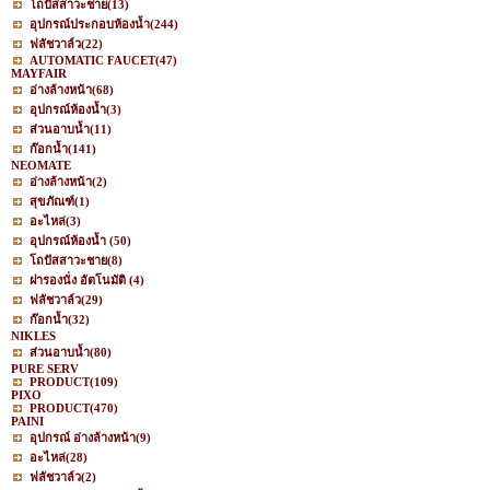
โถปัสสาวะชาย
(13)
อุปกรณ์ประกอบห้องน้ำ
(244)
ฟลัชวาล์ว
(22)
AUTOMATIC FAUCET
(47)
MAYFAIR
อ่างล้างหน้า
(68)
อุปกรณ์ห้องน้ำ
(3)
ส่วนอาบน้ำ
(11)
ก๊อกน้ำ
(141)
NEOMATE
อ่างล้างหน้า
(2)
สุขภัณฑ์
(1)
อะไหล่
(3)
อุปกรณ์ห้องน้ำ
(50)
โถปัสสาวะชาย
(8)
ฝารองนั่ง อัตโนมัติ
(4)
ฟลัชวาล์ว
(29)
ก๊อกน้ำ
(32)
NIKLES
ส่วนอาบน้ำ
(80)
PURE SERV
PRODUCT
(109)
PIXO
PRODUCT
(470)
PAINI
อุปกรณ์ อ่างล้างหน้า
(9)
อะไหล่
(28)
ฟลัชวาล์ว
(2)