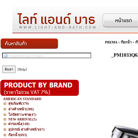
PREMA
>
ก๊อกน้ำ
>
ก
_PM1033Q63(
[Help]
AMERICAN STANDARD
สุขภัณฑ์
(379)
อ่างล้างหน้า
(286)
โถปัสสาวะชาย
(47)
NEW ARRIVAL
(5)
ฝารองนั่ง
(140)
อุปกรณ์-อ่างล้างหน้า
(67)
ก๊อกน้ำ
(693)