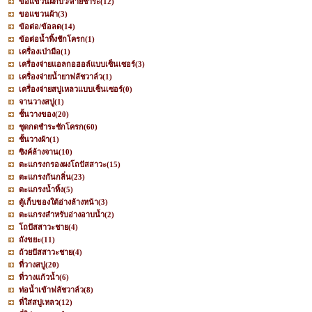
ขอแขวนฝักบัว/สายชำระ
(12)
ขอแขวนผ้า
(3)
ข้อต่อ/ข้อลด
(14)
ข้อต่อน้ำทิ้งชักโครก
(1)
เครื่องเป่ามือ
(1)
เครื่องจ่ายแอลกอฮอล์แบบเซ็นเซอร์
(3)
เครื่องจ่ายน้ำยาฟลัชวาล์ว
(1)
เครื่องจ่ายสบู่เหลวแบบเซ็นเซอร์
(0)
จานวางสบู่
(1)
ชั้นวางของ
(20)
ชุดกดชำระชักโครก
(60)
ชั้นวางผ้า
(1)
ซิงค์ล้างจาน
(10)
ตะแกรงกรองผงโถปัสสาวะ
(15)
ตะแกรงกันกลิ่น
(23)
ตะแกรงน้ำทิ้ง
(5)
ตู้เก็บของใต้อ่างล้างหน้า
(3)
ตะแกรงสำหรับอ่างอาบน้ำ
(2)
โถปัสสาวะชาย
(4)
ถังขยะ
(11)
ถ้วยปัสสาวะชาย
(4)
ที่วางสบู่
(20)
ที่วางแก้วน้ำ
(6)
ท่อน้ำเข้าฟลัชวาล์ว
(8)
ที่ใส่สบู่เหลว
(12)