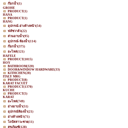
ก๊อกน้ำ
(1)
GROHE
PRODUCT
(1)
HANA
PRODUCT
(1)
HANG
อุปกรณ์-อ่างล้างหน้า
(54)
ฟลัชวาล์ว
(22)
ส่วนอาบน้ำ
(95)
อุปกรณ์-ห้องน้ำ
(114)
ก๊อกน้ำ
(375)
อะไหล่
(121)
HAFELE
PRODUCT
(1015)
HOY
BATHROOM
(320)
DOOR&WINDOW HARDWARE
(33)
KITHCHEN
(28)
ITALY MRG
PRODUCT
(8)
KARAT FACUET
PRODUCT
(1370)
KUCHE
PRODUCT
(5)
KARAT
อะไหล่
(749)
อ่างอาบน้ำ
(51)
อุปกรณ์ห้องน้ำ
(21)
อ่างล้างหน้า
(71)
โถปัสสาวะชาย
(11)
สุขภัณฑ์
(128)