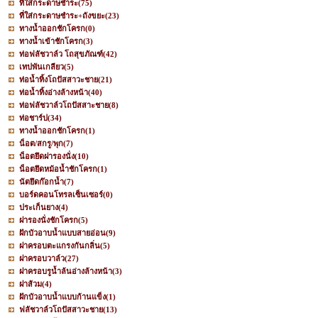
ที่ใส่กระดาษชำระ
(75)
ที่ใส่กระดาษชำระ+ถังขยะ
(23)
ทางน้ำออกชักโครก
(0)
ทางน้ำเข้าชักโครก
(3)
ท่อฟลัชวาล์ว โถสุขภัณฑ์
(42)
เทปพันเกลียว
(5)
ท่อน้ำทิ้งโถปัสสาวะชาย
(21)
ท่อน้ำทิ้งอ่างล้างหน้า
(40)
ท่อฟลัชวาล์วโถปัสสาะชาย
(8)
ท่อชาร์ป
(34)
ทางน้ำออกชักโครก
(1)
น็อต/สกรู/พุก
(7)
น็อตยึดฝารองนั่ง
(10)
น็อตยึดหม้อน้ำชักโครก
(1)
นัตยึดก๊อกน้ำ
(7)
บอร์ดคอนโทรลเซ็นเซอร์
(0)
ประเก็นยาง
(4)
ฝารองนั่งชักโครก
(5)
ฝักบัวอาบน้ำแบบสายอ่อน
(9)
ฝาครอบตะแกรงกันกลิ่น
(5)
ฝาครอบวาล์ว
(27)
ฝาครอบรูน้ำล้นอ่างล้างหน้า
(3)
ฝาส้วม
(4)
ฝักบัวอาบน้ำแบบก้านแข็ง
(1)
ฟลัชวาล์วโถปัสสาวะชาย
(13)