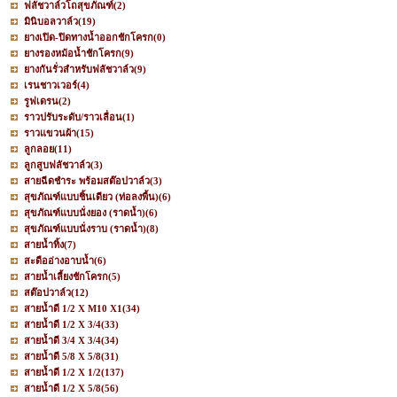
ฟลัชวาล์วโถสุขภัณฑ์
(2)
มินิบอลวาล์ว
(19)
ยางเปิด-ปิดทางน้ำออกชักโครก
(0)
ยางรองหม้อน้ำชักโครก
(9)
ยางกันรั่วสำหรับฟลัชวาล์ว
(9)
เรนชาวเวอร์
(4)
รูฟเดรน
(2)
ราวปรับระดับ/ราวเลื่อน
(1)
ราวแขวนผ้า
(15)
ลูกลอย
(11)
ลูกสูบฟลัชวาล์ว
(3)
สายฉีดชำระ พร้อมสต๊อปวาล์ว
(3)
สุขภัณฑ์แบบชิ้นเดียว (ท่อลงพื้น)
(6)
สุขภัณฑ์แบบนั่งยอง (ราดน้ำ)
(6)
สุขภัณฑ์แบบนั่งราบ (ราดน้ำ)
(8)
สายน้ำทิ้ง
(7)
สะดืออ่างอาบน้ำ
(6)
สายน้ำเลี้ยงชักโครก
(5)
สต๊อปวาล์ว
(12)
สายน้ำดี 1/2 X M10 X1
(34)
สายน้ำดี 1/2 X 3/4
(33)
สายน้ำดี 3/4 X 3/4
(34)
สายน้ำดี 5/8 X 5/8
(31)
สายน้ำดี 1/2 X 1/2
(137)
สายน้ำดี 1/2 X 5/8
(56)