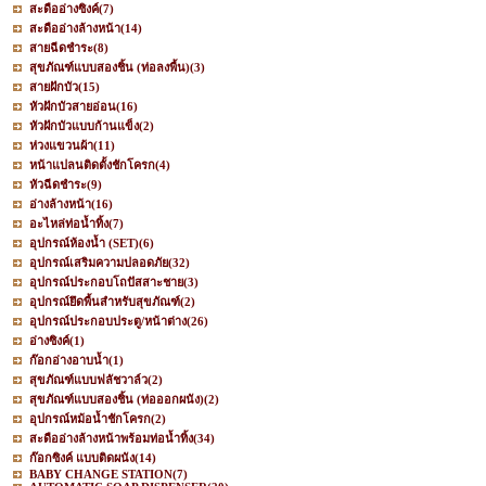
สะดืออ่างซิงค์
(7)
สะดืออ่างล้างหน้า
(14)
สายฉีดชำระ
(8)
สุขภัณฑ์แบบสองชิ้น (ท่อลงพื้น)
(3)
สายฝักบัว
(15)
หัวฝักบัวสายอ่อน
(16)
หัวฝักบัวแบบก้านแข็ง
(2)
ห่วงแขวนผ้า
(11)
หน้าแปลนติดตั้งชักโครก
(4)
หัวฉีดชำระ
(9)
อ่างล้างหน้า
(16)
อะไหล่ท่อน้ำทิ้ง
(7)
อุปกรณ์ห้องน้ำ (SET)
(6)
อุปกรณ์เสริมความปลอดภัย
(32)
อุปกรณ์ประกอบโถปัสสาะชาย
(3)
อุปกรณ์ยึดพื้นสำหรับสุขภัณฑ์
(2)
อุปกรณ์ประกอบประตู/หน้าต่าง
(26)
อ่างซิงค์
(1)
ก๊อกอ่างอาบน้ำ
(1)
สุขภัณฑ์แบบฟลัชวาล์ว
(2)
สุขภัณฑ์แบบสองชิ้น (ท่อออกผนัง)
(2)
อุปกรณ์หม้อน้ำชักโครก
(2)
สะดืออ่างล้างหน้าพร้อมท่อน้ำทิ้ง
(34)
ก๊อกซิงค์ แบบติดผนัง
(14)
BABY CHANGE STATION
(7)