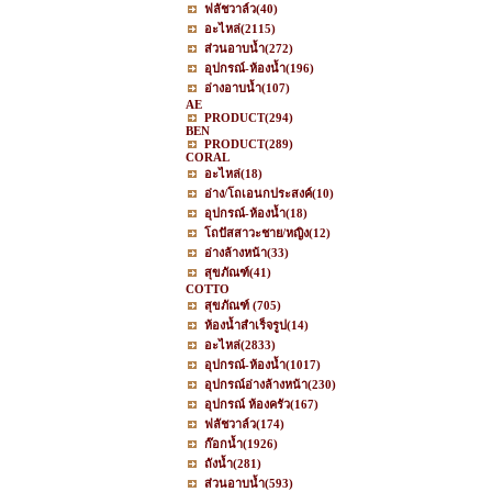
ฟลัชวาล์ว
(40)
อะไหล่
(2115)
ส่วนอาบน้ำ
(272)
อุปกรณ์-ห้องน้ำ
(196)
อ่างอาบน้ำ
(107)
AE
PRODUCT
(294)
BEN
PRODUCT
(289)
CORAL
อะไหล่
(18)
อ่าง/โถเอนกประสงค์
(10)
อุปกรณ์-ห้องน้ำ
(18)
โถปัสสาวะชาย/หญิง
(12)
อ่างล้างหน้า
(33)
สุขภัณฑ์
(41)
COTTO
สุขภัณฑ์
(705)
ห้องน้ำสำเร็จรูป
(14)
อะไหล่
(2833)
อุปกรณ์-ห้องน้ำ
(1017)
อุปกรณ์อ่างล้างหน้า
(230)
อุปกรณ์ ห้องครัว
(167)
ฟลัชวาล์ว
(174)
ก๊อกน้ำ
(1926)
ถังน้ำ
(281)
ส่วนอาบน้ำ
(593)