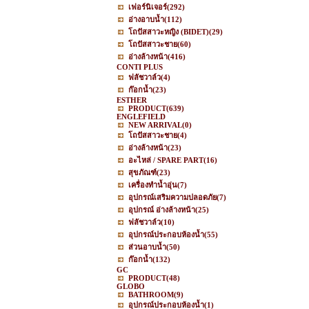
เฟอร์นิเจอร์
(292)
อ่างอาบน้ำ
(112)
โถปัสสาวะหญิง (BIDET)
(29)
โถปัสสาวะชาย
(60)
อ่างล้างหน้า
(416)
CONTI PLUS
ฟลัชวาล์ว
(4)
ก๊อกน้ำ
(23)
ESTHER
PRODUCT
(639)
ENGLEFIELD
NEW ARRIVAL
(0)
โถปัสสาวะชาย
(4)
อ่างล้างหน้า
(23)
อะไหล่ / SPARE PART
(16)
สุขภัณฑ์
(23)
เครื่องทำน้ำอุ่น
(7)
อุปกรณ์เสริมความปลอดภัย
(7)
อุปกรณ์ อ่างล้างหน้า
(25)
ฟลัชวาล์ว
(10)
อุปกรณ์ประกอบห้องน้ำ
(55)
ส่วนอาบน้ำ
(50)
ก๊อกน้ำ
(132)
GC
PRODUCT
(48)
GLOBO
BATHROOM
(9)
อุปกรณ์ประกอบห้องน้ำ
(1)