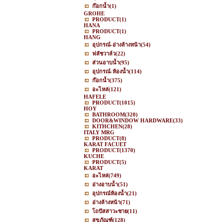
ก๊อกน้ำ
(1)
GROHE
PRODUCT
(1)
HANA
PRODUCT
(1)
HANG
อุปกรณ์-อ่างล้างหน้า
(54)
ฟลัชวาล์ว
(22)
ส่วนอาบน้ำ
(95)
อุปกรณ์-ห้องน้ำ
(114)
ก๊อกน้ำ
(375)
อะไหล่
(121)
HAFELE
PRODUCT
(1015)
HOY
BATHROOM
(320)
DOOR&WINDOW HARDWARE
(33)
KITHCHEN
(28)
ITALY MRG
PRODUCT
(8)
KARAT FACUET
PRODUCT
(1370)
KUCHE
PRODUCT
(5)
KARAT
อะไหล่
(749)
อ่างอาบน้ำ
(51)
อุปกรณ์ห้องน้ำ
(21)
อ่างล้างหน้า
(71)
โถปัสสาวะชาย
(11)
สุขภัณฑ์
(128)