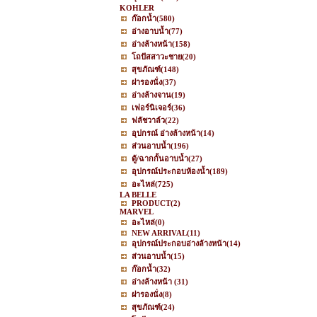
KOHLER
ก๊อกน้ำ
(580)
อ่างอาบน้ำ
(77)
อ่างล้างหน้า
(158)
โถปัสสาวะชาย
(20)
สุขภัณฑ์
(148)
ฝารองนั่ง
(37)
อ่างล้างจาน
(19)
เฟอร์นิเจอร์
(36)
ฟลัชวาล์ว
(22)
อุปกรณ์ อ่างล้างหน้า
(14)
ส่วนอาบน้ำ
(196)
ตู้/ฉากกั้นอาบน้ำ
(27)
อุปกรณ์ประกอบห้องน้ำ
(189)
อะไหล่
(725)
LA BELLE
PRODUCT
(2)
MARVEL
อะไหล่
(0)
NEW ARRIVAL
(11)
อุปกรณ์ประกอบอ่างล้างหน้า
(14)
ส่วนอาบน้ำ
(15)
ก๊อกน้ำ
(32)
อ่างล้างหน้า
(31)
ฝารองนั่ง
(8)
สุขภัณฑ์
(24)