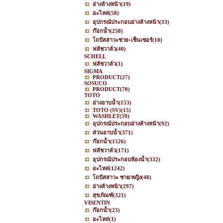
อ่างล้างหน้า
(19)
อะไหล่
(58)
อุปกรณ์ประกอบอ่างล้างหน้า
(33)
ก๊อกน้ำ
(258)
โถปัสสาวะชาย+เซ็นเซอร์
(10)
ฟลัชวาล์ว
(40)
SCHELL
ฟลัชวาล์ว
(1)
SIGMA
PRODUCT
(27)
SOSUCO
PRODUCT
(70)
TOTO
อ่างอาบน้ำ
(153)
TOTO (SV)
(15)
WASHLET
(59)
อุปกรณ์ประกอบอ่างล้างหน้า
(92)
ส่วนอาบน้ำ
(371)
ก๊อกน้ำ
(1526)
ฟลัชวาล์ว
(171)
อุปกรณ์ประกอบห้องน้ำ
(332)
อะไหล่
(1242)
โถปัสสาวะ ชาย/หญิง
(48)
อ่างล้างหน้า
(297)
สุขภัณฑ์
(321)
VISENTIN
ก๊อกน้ำ
(23)
อะไหล่
(1)