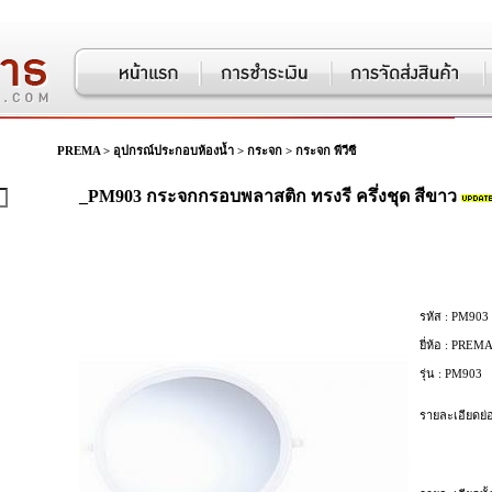
PREMA
>
อุปกรณ์ประกอบห้องน้ำ
>
กระจก
>
กระจก พีวีซี
_PM903 กระจกกรอบพลาสติก ทรงรี ครึ่งชุด สีขาว
รหัส :
PM903
ยี่ห้อ :
PREM
รุ่น :
PM903
รายละเอียดย่อ