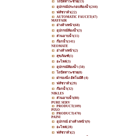
โถปัสสาวะชาย
(13)
อุปกรณ์ประกอบห้องน้ำ
(244)
ฟลัชวาล์ว
(22)
AUTOMATIC FAUCET
(47)
MAYFAIR
อ่างล้างหน้า
(68)
อุปกรณ์ห้องน้ำ
(3)
ส่วนอาบน้ำ
(11)
ก๊อกน้ำ
(141)
NEOMATE
อ่างล้างหน้า
(2)
สุขภัณฑ์
(1)
อะไหล่
(3)
อุปกรณ์ห้องน้ำ
(50)
โถปัสสาวะชาย
(8)
ฝารองนั่ง อัตโนมัติ
(4)
ฟลัชวาล์ว
(29)
ก๊อกน้ำ
(32)
NIKLES
ส่วนอาบน้ำ
(80)
PURE SERV
PRODUCT
(109)
PIXO
PRODUCT
(470)
PAINI
อุปกรณ์ อ่างล้างหน้า
(9)
อะไหล่
(28)
ฟลัชวาล์ว
(2)