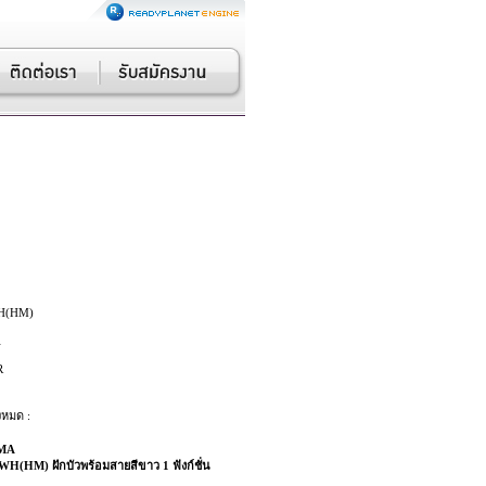
H(HM)
A
R
งหมด :
MA
WH(HM) ฝักบัวพร้อมสายสีขาว 1 ฟังก์ชั่น