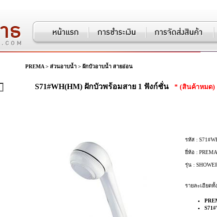
PREMA
>
ส่วนอาบน้ำ
>
ฝักบัวอาบน้ำ สายอ่อน
S71#WH(HM) ฝักบัวพร้อมสาย 1 ฟังก์ชั่น
* (สินค้าหมด)
รหัส :
S71#W
ยี่ห้อ :
PREM
รุ่น :
SHOWE
รายละเอียดทั้
PRE
S71#