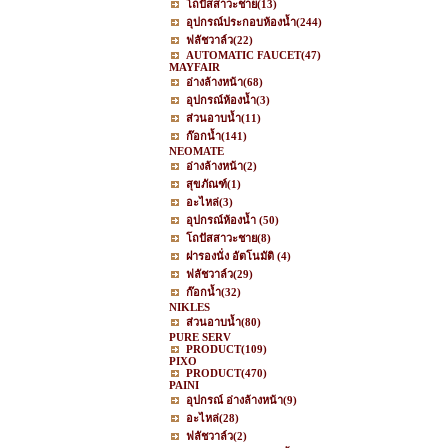
โถปัสสาวะชาย
(13)
อุปกรณ์ประกอบห้องน้ำ
(244)
ฟลัชวาล์ว
(22)
AUTOMATIC FAUCET
(47)
MAYFAIR
อ่างล้างหน้า
(68)
อุปกรณ์ห้องน้ำ
(3)
ส่วนอาบน้ำ
(11)
ก๊อกน้ำ
(141)
NEOMATE
อ่างล้างหน้า
(2)
สุขภัณฑ์
(1)
อะไหล่
(3)
อุปกรณ์ห้องน้ำ
(50)
โถปัสสาวะชาย
(8)
ฝารองนั่ง อัตโนมัติ
(4)
ฟลัชวาล์ว
(29)
ก๊อกน้ำ
(32)
NIKLES
ส่วนอาบน้ำ
(80)
PURE SERV
PRODUCT
(109)
PIXO
PRODUCT
(470)
PAINI
อุปกรณ์ อ่างล้างหน้า
(9)
อะไหล่
(28)
ฟลัชวาล์ว
(2)