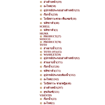
อ่างล้างหน้า
(19)
อะไหล่
(58)
อุปกรณ์ประกอบอ่างล้างหน้า
(33)
ก๊อกน้ำ
(258)
โถปัสสาวะชาย+เซ็นเซอร์
(10)
ฟลัชวาล์ว
(40)
SCHELL
ฟลัชวาล์ว
(1)
SIGMA
PRODUCT
(27)
SOSUCO
PRODUCT
(70)
TOTO
อ่างอาบน้ำ
(153)
TOTO (SV)
(15)
WASHLET
(59)
อุปกรณ์ประกอบอ่างล้างหน้า
(92)
ส่วนอาบน้ำ
(371)
ก๊อกน้ำ
(1526)
ฟลัชวาล์ว
(171)
อุปกรณ์ประกอบห้องน้ำ
(332)
อะไหล่
(1242)
โถปัสสาวะ ชาย/หญิง
(48)
อ่างล้างหน้า
(297)
สุขภัณฑ์
(321)
VISENTIN
ก๊อกน้ำ
(23)
อะไหล่
(1)