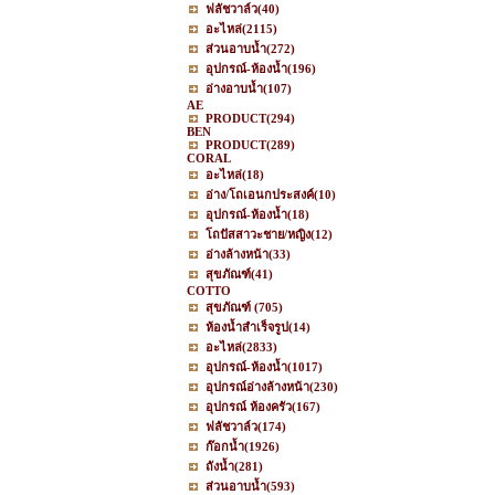
ฟลัชวาล์ว
(40)
อะไหล่
(2115)
ส่วนอาบน้ำ
(272)
อุปกรณ์-ห้องน้ำ
(196)
อ่างอาบน้ำ
(107)
AE
PRODUCT
(294)
BEN
PRODUCT
(289)
CORAL
อะไหล่
(18)
อ่าง/โถเอนกประสงค์
(10)
อุปกรณ์-ห้องน้ำ
(18)
โถปัสสาวะชาย/หญิง
(12)
อ่างล้างหน้า
(33)
สุขภัณฑ์
(41)
COTTO
สุขภัณฑ์
(705)
ห้องน้ำสำเร็จรูป
(14)
อะไหล่
(2833)
อุปกรณ์-ห้องน้ำ
(1017)
อุปกรณ์อ่างล้างหน้า
(230)
อุปกรณ์ ห้องครัว
(167)
ฟลัชวาล์ว
(174)
ก๊อกน้ำ
(1926)
ถังน้ำ
(281)
ส่วนอาบน้ำ
(593)