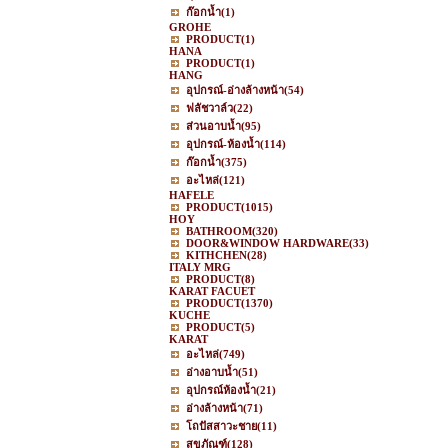
ก๊อกน้ำ
(1)
GROHE
PRODUCT
(1)
HANA
PRODUCT
(1)
HANG
อุปกรณ์-อ่างล้างหน้า
(54)
ฟลัชวาล์ว
(22)
ส่วนอาบน้ำ
(95)
อุปกรณ์-ห้องน้ำ
(114)
ก๊อกน้ำ
(375)
อะไหล่
(121)
HAFELE
PRODUCT
(1015)
HOY
BATHROOM
(320)
DOOR&WINDOW HARDWARE
(33)
KITHCHEN
(28)
ITALY MRG
PRODUCT
(8)
KARAT FACUET
PRODUCT
(1370)
KUCHE
PRODUCT
(5)
KARAT
อะไหล่
(749)
อ่างอาบน้ำ
(51)
อุปกรณ์ห้องน้ำ
(21)
อ่างล้างหน้า
(71)
โถปัสสาวะชาย
(11)
สุขภัณฑ์
(128)