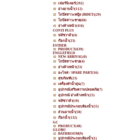
เฟอร์นิเจอร์
(292)
อ่างอาบน้ำ
(112)
โถปัสสาวะหญิง (BIDET)
(29)
โถปัสสาวะชาย
(60)
อ่างล้างหน้า
(416)
CONTI PLUS
ฟลัชวาล์ว
(4)
ก๊อกน้ำ
(23)
ESTHER
PRODUCT
(639)
ENGLEFIELD
NEW ARRIVAL
(0)
โถปัสสาวะชาย
(4)
อ่างล้างหน้า
(23)
อะไหล่ / SPARE PART
(16)
สุขภัณฑ์
(23)
เครื่องทำน้ำอุ่น
(7)
อุปกรณ์เสริมความปลอดภัย
(7)
อุปกรณ์ อ่างล้างหน้า
(25)
ฟลัชวาล์ว
(10)
อุปกรณ์ประกอบห้องน้ำ
(55)
ส่วนอาบน้ำ
(50)
ก๊อกน้ำ
(132)
GC
PRODUCT
(48)
GLOBO
BATHROOM
(9)
อุปกรณ์ประกอบห้องน้ำ
(1)