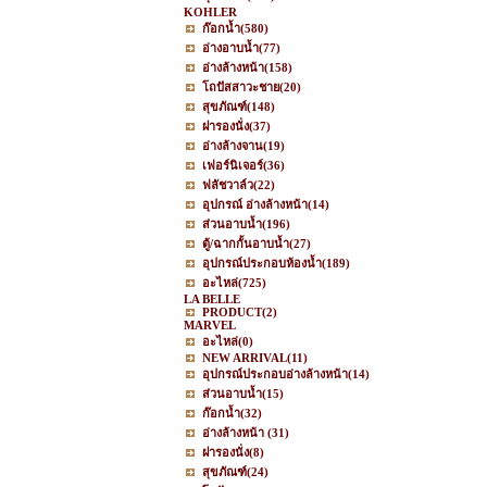
KOHLER
ก๊อกน้ำ
(580)
อ่างอาบน้ำ
(77)
อ่างล้างหน้า
(158)
โถปัสสาวะชาย
(20)
สุขภัณฑ์
(148)
ฝารองนั่ง
(37)
อ่างล้างจาน
(19)
เฟอร์นิเจอร์
(36)
ฟลัชวาล์ว
(22)
อุปกรณ์ อ่างล้างหน้า
(14)
ส่วนอาบน้ำ
(196)
ตู้/ฉากกั้นอาบน้ำ
(27)
อุปกรณ์ประกอบห้องน้ำ
(189)
อะไหล่
(725)
LA BELLE
PRODUCT
(2)
MARVEL
อะไหล่
(0)
NEW ARRIVAL
(11)
อุปกรณ์ประกอบอ่างล้างหน้า
(14)
ส่วนอาบน้ำ
(15)
ก๊อกน้ำ
(32)
อ่างล้างหน้า
(31)
ฝารองนั่ง
(8)
สุขภัณฑ์
(24)