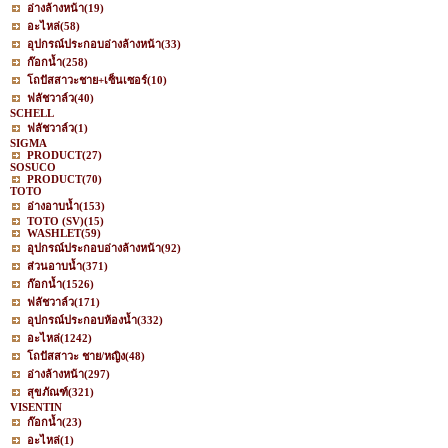
อ่างล้างหน้า
(19)
อะไหล่
(58)
อุปกรณ์ประกอบอ่างล้างหน้า
(33)
ก๊อกน้ำ
(258)
โถปัสสาวะชาย+เซ็นเซอร์
(10)
ฟลัชวาล์ว
(40)
SCHELL
ฟลัชวาล์ว
(1)
SIGMA
PRODUCT
(27)
SOSUCO
PRODUCT
(70)
TOTO
อ่างอาบน้ำ
(153)
TOTO (SV)
(15)
WASHLET
(59)
อุปกรณ์ประกอบอ่างล้างหน้า
(92)
ส่วนอาบน้ำ
(371)
ก๊อกน้ำ
(1526)
ฟลัชวาล์ว
(171)
อุปกรณ์ประกอบห้องน้ำ
(332)
อะไหล่
(1242)
โถปัสสาวะ ชาย/หญิง
(48)
อ่างล้างหน้า
(297)
สุขภัณฑ์
(321)
VISENTIN
ก๊อกน้ำ
(23)
อะไหล่
(1)