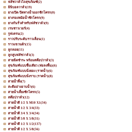
ฟลัชวาล์วโถสุขภัณฑ์
(2)
มินิบอลวาล์ว
(19)
ยางเปิด-ปิดทางน้ำออกชักโครก
(0)
ยางรองหม้อน้ำชักโครก
(9)
ยางกันรั่วสำหรับฟลัชวาล์ว
(9)
เรนชาวเวอร์
(4)
รูฟเดรน
(2)
ราวปรับระดับ/ราวเลื่อน
(1)
ราวแขวนผ้า
(15)
ลูกลอย
(11)
ลูกสูบฟลัชวาล์ว
(3)
สายฉีดชำระ พร้อมสต๊อปวาล์ว
(3)
สุขภัณฑ์แบบชิ้นเดียว (ท่อลงพื้น)
(6)
สุขภัณฑ์แบบนั่งยอง (ราดน้ำ)
(6)
สุขภัณฑ์แบบนั่งราบ (ราดน้ำ)
(8)
สายน้ำทิ้ง
(7)
สะดืออ่างอาบน้ำ
(6)
สายน้ำเลี้ยงชักโครก
(5)
สต๊อปวาล์ว
(12)
สายน้ำดี 1/2 X M10 X1
(34)
สายน้ำดี 1/2 X 3/4
(33)
สายน้ำดี 3/4 X 3/4
(34)
สายน้ำดี 5/8 X 5/8
(31)
สายน้ำดี 1/2 X 1/2
(137)
สายน้ำดี 1/2 X 5/8
(56)