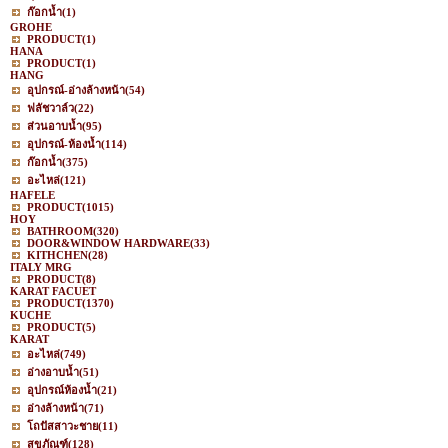
ก๊อกน้ำ
(1)
GROHE
PRODUCT
(1)
HANA
PRODUCT
(1)
HANG
อุปกรณ์-อ่างล้างหน้า
(54)
ฟลัชวาล์ว
(22)
ส่วนอาบน้ำ
(95)
อุปกรณ์-ห้องน้ำ
(114)
ก๊อกน้ำ
(375)
อะไหล่
(121)
HAFELE
PRODUCT
(1015)
HOY
BATHROOM
(320)
DOOR&WINDOW HARDWARE
(33)
KITHCHEN
(28)
ITALY MRG
PRODUCT
(8)
KARAT FACUET
PRODUCT
(1370)
KUCHE
PRODUCT
(5)
KARAT
อะไหล่
(749)
อ่างอาบน้ำ
(51)
อุปกรณ์ห้องน้ำ
(21)
อ่างล้างหน้า
(71)
โถปัสสาวะชาย
(11)
สุขภัณฑ์
(128)