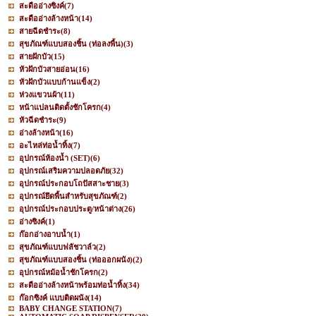
สะดืออ่างซิงค์
(7)
สะดืออ่างล้างหน้า
(14)
สายฉีดชำระ
(8)
สุขภัณฑ์แบบสองชิ้น (ท่อลงพื้น)
(3)
สายฝักบัว
(15)
หัวฝักบัวสายอ่อน
(16)
หัวฝักบัวแบบก้านแข็ง
(2)
ห่วงแขวนผ้า
(11)
หน้าแปลนติดตั้งชักโครก
(4)
หัวฉีดชำระ
(9)
อ่างล้างหน้า
(16)
อะไหล่ท่อน้ำทิ้ง
(7)
อุปกรณ์ห้องน้ำ (SET)
(6)
อุปกรณ์เสริมความปลอดภัย
(32)
อุปกรณ์ประกอบโถปัสสาะชาย
(3)
อุปกรณ์ยึดพื้นสำหรับสุขภัณฑ์
(2)
อุปกรณ์ประกอบประตู/หน้าต่าง
(26)
อ่างซิงค์
(1)
ก๊อกอ่างอาบน้ำ
(1)
สุขภัณฑ์แบบฟลัชวาล์ว
(2)
สุขภัณฑ์แบบสองชิ้น (ท่อออกผนัง)
(2)
อุปกรณ์หม้อน้ำชักโครก
(2)
สะดืออ่างล้างหน้าพร้อมท่อน้ำทิ้ง
(34)
ก๊อกซิงค์ แบบติดผนัง
(14)
BABY CHANGE STATION
(7)