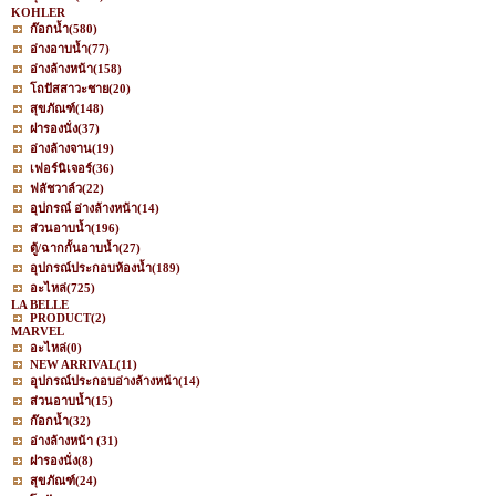
KOHLER
ก๊อกน้ำ
(580)
อ่างอาบน้ำ
(77)
อ่างล้างหน้า
(158)
โถปัสสาวะชาย
(20)
สุขภัณฑ์
(148)
ฝารองนั่ง
(37)
อ่างล้างจาน
(19)
เฟอร์นิเจอร์
(36)
ฟลัชวาล์ว
(22)
อุปกรณ์ อ่างล้างหน้า
(14)
ส่วนอาบน้ำ
(196)
ตู้/ฉากกั้นอาบน้ำ
(27)
อุปกรณ์ประกอบห้องน้ำ
(189)
อะไหล่
(725)
LA BELLE
PRODUCT
(2)
MARVEL
อะไหล่
(0)
NEW ARRIVAL
(11)
อุปกรณ์ประกอบอ่างล้างหน้า
(14)
ส่วนอาบน้ำ
(15)
ก๊อกน้ำ
(32)
อ่างล้างหน้า
(31)
ฝารองนั่ง
(8)
สุขภัณฑ์
(24)