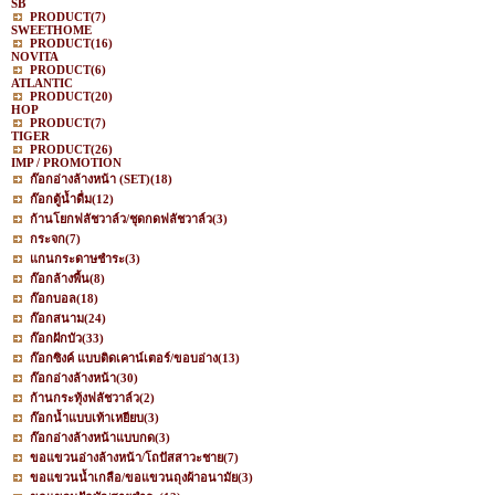
SB
PRODUCT
(7)
SWEETHOME
PRODUCT
(16)
NOVITA
PRODUCT
(6)
ATLANTIC
PRODUCT
(20)
HOP
PRODUCT
(7)
TIGER
PRODUCT
(26)
IMP / PROMOTION
ก๊อกอ่างล้างหน้า (SET)
(18)
ก๊อกตู้น้ำดื่ม
(12)
ก้านโยกฟลัชวาล์ว/ชุดกดฟลัชวาล์ว
(3)
กระจก
(7)
แกนกระดาษชำระ
(3)
ก๊อกล้างพื้น
(8)
ก๊อกบอล
(18)
ก๊อกสนาม
(24)
ก๊อกฝักบัว
(33)
ก๊อกซิงค์ แบบติดเคาน์เตอร์/ขอบอ่าง
(13)
ก๊อกอ่างล้างหน้า
(30)
ก้านกระทุ้งฟลัชวาล์ว
(2)
ก๊อกน้ำแบบเท้าเหยียบ
(3)
ก๊อกอ่างล้างหน้าแบบกด
(3)
ขอแขวนอ่างล้างหน้า/โถปัสสาวะชาย
(7)
ขอแขวนน้ำเกลือ/ขอแขวนถุงผ้าอนามัย
(3)