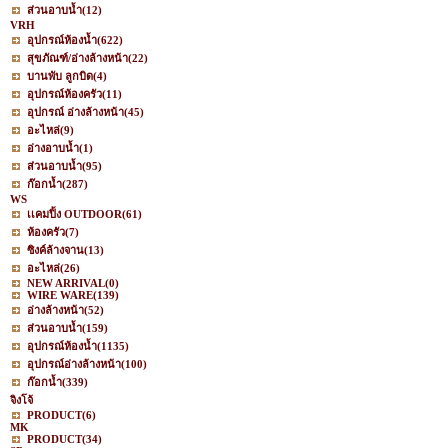
ส่วนอาบน้ำ
(12)
VRH
อุปกรณ์ห้องน้ำ
(622)
สุขภัณฑ์/อ่างล้างหน้า
(22)
บานพับ ลูกบิด
(4)
อุปกรณ์ห้องครัว
(11)
อุปกรณ์ อ่างล้างหน้า
(45)
อะไหล่
(9)
อ่างอาบน้ำ
(1)
ส่วนอาบน้ำ
(95)
ก๊อกน้ำ
(287)
WS
เเคมปิ้ง OUTDOOR
(61)
ห้องครัว
(7)
ซิงค์ล้างจาน
(13)
อะไหล่
(26)
NEW ARRIVAL
(0)
WIRE WARE
(139)
อ่างล้างหน้า
(52)
ส่วนอาบน้ำ
(159)
อุปกรณ์ห้องน้ำ
(1135)
อุปกรณ์อ่างล้างหน้า
(100)
ก๊อกน้ำ
(339)
จิงโจ้
PRODUCT
(6)
MK
PRODUCT
(34)