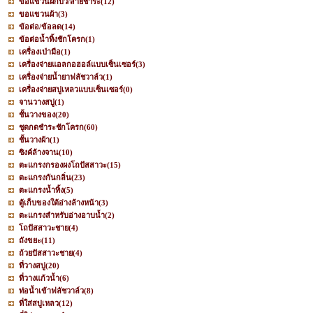
ขอแขวนฝักบัว/สายชำระ
(12)
ขอแขวนผ้า
(3)
ข้อต่อ/ข้อลด
(14)
ข้อต่อน้ำทิ้งชักโครก
(1)
เครื่องเป่ามือ
(1)
เครื่องจ่ายแอลกอฮอล์แบบเซ็นเซอร์
(3)
เครื่องจ่ายน้ำยาฟลัชวาล์ว
(1)
เครื่องจ่ายสบู่เหลวแบบเซ็นเซอร์
(0)
จานวางสบู่
(1)
ชั้นวางของ
(20)
ชุดกดชำระชักโครก
(60)
ชั้นวางผ้า
(1)
ซิงค์ล้างจาน
(10)
ตะแกรงกรองผงโถปัสสาวะ
(15)
ตะแกรงกันกลิ่น
(23)
ตะแกรงน้ำทิ้ง
(5)
ตู้เก็บของใต้อ่างล้างหน้า
(3)
ตะแกรงสำหรับอ่างอาบน้ำ
(2)
โถปัสสาวะชาย
(4)
ถังขยะ
(11)
ถ้วยปัสสาวะชาย
(4)
ที่วางสบู่
(20)
ที่วางแก้วน้ำ
(6)
ท่อน้ำเข้าฟลัชวาล์ว
(8)
ที่ใส่สบู่เหลว
(12)