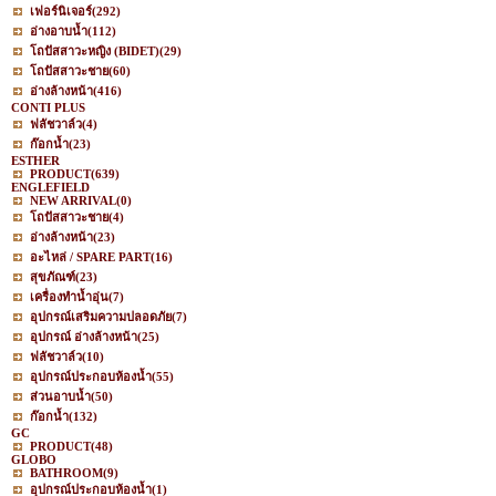
เฟอร์นิเจอร์
(292)
อ่างอาบน้ำ
(112)
โถปัสสาวะหญิง (BIDET)
(29)
โถปัสสาวะชาย
(60)
อ่างล้างหน้า
(416)
CONTI PLUS
ฟลัชวาล์ว
(4)
ก๊อกน้ำ
(23)
ESTHER
PRODUCT
(639)
ENGLEFIELD
NEW ARRIVAL
(0)
โถปัสสาวะชาย
(4)
อ่างล้างหน้า
(23)
อะไหล่ / SPARE PART
(16)
สุขภัณฑ์
(23)
เครื่องทำน้ำอุ่น
(7)
อุปกรณ์เสริมความปลอดภัย
(7)
อุปกรณ์ อ่างล้างหน้า
(25)
ฟลัชวาล์ว
(10)
อุปกรณ์ประกอบห้องน้ำ
(55)
ส่วนอาบน้ำ
(50)
ก๊อกน้ำ
(132)
GC
PRODUCT
(48)
GLOBO
BATHROOM
(9)
อุปกรณ์ประกอบห้องน้ำ
(1)