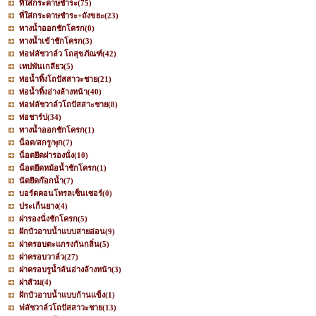
ที่ใส่กระดาษชำระ
(75)
ที่ใส่กระดาษชำระ+ถังขยะ
(23)
ทางน้ำออกชักโครก
(0)
ทางน้ำเข้าชักโครก
(3)
ท่อฟลัชวาล์ว โถสุขภัณฑ์
(42)
เทปพันเกลียว
(5)
ท่อน้ำทิ้งโถปัสสาวะชาย
(21)
ท่อน้ำทิ้งอ่างล้างหน้า
(40)
ท่อฟลัชวาล์วโถปัสสาะชาย
(8)
ท่อชาร์ป
(34)
ทางน้ำออกชักโครก
(1)
น็อต/สกรู/พุก
(7)
น็อตยึดฝารองนั่ง
(10)
น็อตยึดหม้อน้ำชักโครก
(1)
นัตยึดก๊อกน้ำ
(7)
บอร์ดคอนโทรลเซ็นเซอร์
(0)
ประเก็นยาง
(4)
ฝารองนั่งชักโครก
(5)
ฝักบัวอาบน้ำแบบสายอ่อน
(9)
ฝาครอบตะแกรงกันกลิ่น
(5)
ฝาครอบวาล์ว
(27)
ฝาครอบรูน้ำล้นอ่างล้างหน้า
(3)
ฝาส้วม
(4)
ฝักบัวอาบน้ำแบบก้านแข็ง
(1)
ฟลัชวาล์วโถปัสสาวะชาย
(13)