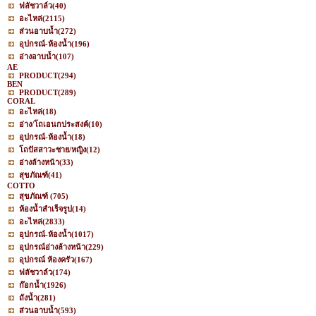
ฟลัชวาล์ว
(40)
อะไหล่
(2115)
ส่วนอาบน้ำ
(272)
อุปกรณ์-ห้องน้ำ
(196)
อ่างอาบน้ำ
(107)
AE
PRODUCT
(294)
BEN
PRODUCT
(289)
CORAL
อะไหล่
(18)
อ่าง/โถเอนกประสงค์
(10)
อุปกรณ์-ห้องน้ำ
(18)
โถปัสสาวะชาย/หญิง
(12)
อ่างล้างหน้า
(33)
สุขภัณฑ์
(41)
COTTO
สุขภัณฑ์
(705)
ห้องน้ำสำเร็จรูป
(14)
อะไหล่
(2833)
อุปกรณ์-ห้องน้ำ
(1017)
อุปกรณ์อ่างล้างหน้า
(229)
อุปกรณ์ ห้องครัว
(167)
ฟลัชวาล์ว
(174)
ก๊อกน้ำ
(1926)
ถังน้ำ
(281)
ส่วนอาบน้ำ
(593)