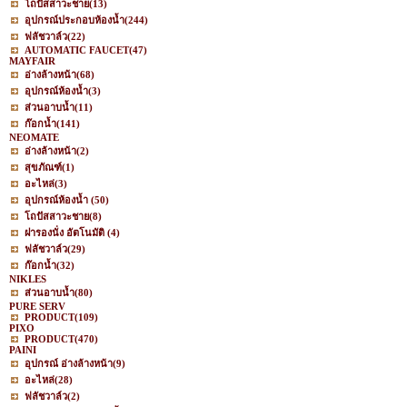
โถปัสสาวะชาย
(13)
อุปกรณ์ประกอบห้องน้ำ
(244)
ฟลัชวาล์ว
(22)
AUTOMATIC FAUCET
(47)
MAYFAIR
อ่างล้างหน้า
(68)
อุปกรณ์ห้องน้ำ
(3)
ส่วนอาบน้ำ
(11)
ก๊อกน้ำ
(141)
NEOMATE
อ่างล้างหน้า
(2)
สุขภัณฑ์
(1)
อะไหล่
(3)
อุปกรณ์ห้องน้ำ
(50)
โถปัสสาวะชาย
(8)
ฝารองนั่ง อัตโนมัติ
(4)
ฟลัชวาล์ว
(29)
ก๊อกน้ำ
(32)
NIKLES
ส่วนอาบน้ำ
(80)
PURE SERV
PRODUCT
(109)
PIXO
PRODUCT
(470)
PAINI
อุปกรณ์ อ่างล้างหน้า
(9)
อะไหล่
(28)
ฟลัชวาล์ว
(2)