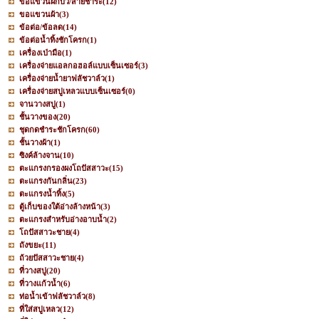
ขอแขวนฝักบัว/สายชำระ
(12)
ขอแขวนผ้า
(3)
ข้อต่อ/ข้อลด
(14)
ข้อต่อน้ำทิ้งชักโครก
(1)
เครื่องเป่ามือ
(1)
เครื่องจ่ายแอลกอฮอล์แบบเซ็นเซอร์
(3)
เครื่องจ่ายน้ำยาฟลัชวาล์ว
(1)
เครื่องจ่ายสบู่เหลวแบบเซ็นเซอร์
(0)
จานวางสบู่
(1)
ชั้นวางของ
(20)
ชุดกดชำระชักโครก
(60)
ชั้นวางผ้า
(1)
ซิงค์ล้างจาน
(10)
ตะแกรงกรองผงโถปัสสาวะ
(15)
ตะแกรงกันกลิ่น
(23)
ตะแกรงน้ำทิ้ง
(5)
ตู้เก็บของใต้อ่างล้างหน้า
(3)
ตะแกรงสำหรับอ่างอาบน้ำ
(2)
โถปัสสาวะชาย
(4)
ถังขยะ
(11)
ถ้วยปัสสาวะชาย
(4)
ที่วางสบู่
(20)
ที่วางแก้วน้ำ
(6)
ท่อน้ำเข้าฟลัชวาล์ว
(8)
ที่ใส่สบู่เหลว
(12)