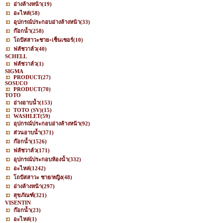
อ่างล้างหน้า
(19)
อะไหล่
(58)
อุปกรณ์ประกอบอ่างล้างหน้า
(33)
ก๊อกน้ำ
(258)
โถปัสสาวะชาย+เซ็นเซอร์
(10)
ฟลัชวาล์ว
(40)
SCHELL
ฟลัชวาล์ว
(1)
SIGMA
PRODUCT
(27)
SOSUCO
PRODUCT
(70)
TOTO
อ่างอาบน้ำ
(153)
TOTO (SV)
(15)
WASHLET
(59)
อุปกรณ์ประกอบอ่างล้างหน้า
(92)
ส่วนอาบน้ำ
(371)
ก๊อกน้ำ
(1526)
ฟลัชวาล์ว
(171)
อุปกรณ์ประกอบห้องน้ำ
(332)
อะไหล่
(1242)
โถปัสสาวะ ชาย/หญิง
(48)
อ่างล้างหน้า
(297)
สุขภัณฑ์
(321)
VISENTIN
ก๊อกน้ำ
(23)
อะไหล่
(1)