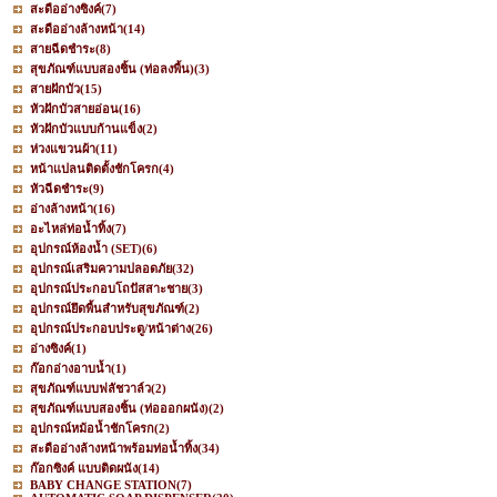
สะดืออ่างซิงค์
(7)
สะดืออ่างล้างหน้า
(14)
สายฉีดชำระ
(8)
สุขภัณฑ์แบบสองชิ้น (ท่อลงพื้น)
(3)
สายฝักบัว
(15)
หัวฝักบัวสายอ่อน
(16)
หัวฝักบัวแบบก้านแข็ง
(2)
ห่วงแขวนผ้า
(11)
หน้าแปลนติดตั้งชักโครก
(4)
หัวฉีดชำระ
(9)
อ่างล้างหน้า
(16)
อะไหล่ท่อน้ำทิ้ง
(7)
อุปกรณ์ห้องน้ำ (SET)
(6)
อุปกรณ์เสริมความปลอดภัย
(32)
อุปกรณ์ประกอบโถปัสสาะชาย
(3)
อุปกรณ์ยึดพื้นสำหรับสุขภัณฑ์
(2)
อุปกรณ์ประกอบประตู/หน้าต่าง
(26)
อ่างซิงค์
(1)
ก๊อกอ่างอาบน้ำ
(1)
สุขภัณฑ์แบบฟลัชวาล์ว
(2)
สุขภัณฑ์แบบสองชิ้น (ท่อออกผนัง)
(2)
อุปกรณ์หม้อน้ำชักโครก
(2)
สะดืออ่างล้างหน้าพร้อมท่อน้ำทิ้ง
(34)
ก๊อกซิงค์ แบบติดผนัง
(14)
BABY CHANGE STATION
(7)