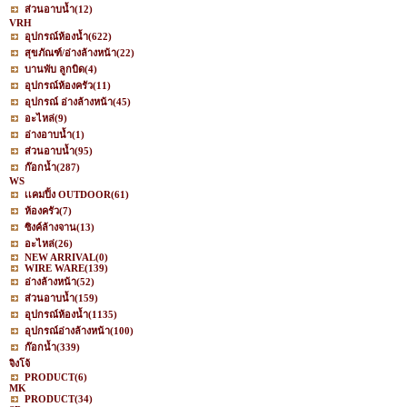
ส่วนอาบน้ำ
(12)
VRH
อุปกรณ์ห้องน้ำ
(622)
สุขภัณฑ์/อ่างล้างหน้า
(22)
บานพับ ลูกบิด
(4)
อุปกรณ์ห้องครัว
(11)
อุปกรณ์ อ่างล้างหน้า
(45)
อะไหล่
(9)
อ่างอาบน้ำ
(1)
ส่วนอาบน้ำ
(95)
ก๊อกน้ำ
(287)
WS
เเคมปิ้ง OUTDOOR
(61)
ห้องครัว
(7)
ซิงค์ล้างจาน
(13)
อะไหล่
(26)
NEW ARRIVAL
(0)
WIRE WARE
(139)
อ่างล้างหน้า
(52)
ส่วนอาบน้ำ
(159)
อุปกรณ์ห้องน้ำ
(1135)
อุปกรณ์อ่างล้างหน้า
(100)
ก๊อกน้ำ
(339)
จิงโจ้
PRODUCT
(6)
MK
PRODUCT
(34)