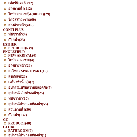
เฟอร์นิเจอร์
(292)
อ่างอาบน้ำ
(112)
โถปัสสาวะหญิง (BIDET)
(29)
โถปัสสาวะชาย
(60)
อ่างล้างหน้า
(416)
CONTI PLUS
ฟลัชวาล์ว
(4)
ก๊อกน้ำ
(23)
ESTHER
PRODUCT
(639)
ENGLEFIELD
NEW ARRIVAL
(0)
โถปัสสาวะชาย
(4)
อ่างล้างหน้า
(23)
อะไหล่ / SPARE PART
(16)
สุขภัณฑ์
(23)
เครื่องทำน้ำอุ่น
(7)
อุปกรณ์เสริมความปลอดภัย
(7)
อุปกรณ์ อ่างล้างหน้า
(25)
ฟลัชวาล์ว
(10)
อุปกรณ์ประกอบห้องน้ำ
(55)
ส่วนอาบน้ำ
(50)
ก๊อกน้ำ
(132)
GC
PRODUCT
(48)
GLOBO
BATHROOM
(9)
อุปกรณ์ประกอบห้องน้ำ
(1)