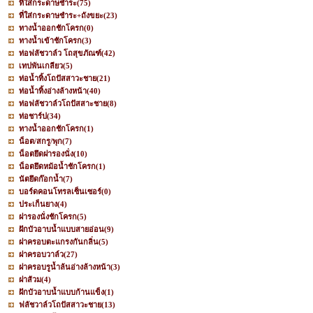
ที่ใส่กระดาษชำระ
(75)
ที่ใส่กระดาษชำระ+ถังขยะ
(23)
ทางน้ำออกชักโครก
(0)
ทางน้ำเข้าชักโครก
(3)
ท่อฟลัชวาล์ว โถสุขภัณฑ์
(42)
เทปพันเกลียว
(5)
ท่อน้ำทิ้งโถปัสสาวะชาย
(21)
ท่อน้ำทิ้งอ่างล้างหน้า
(40)
ท่อฟลัชวาล์วโถปัสสาะชาย
(8)
ท่อชาร์ป
(34)
ทางน้ำออกชักโครก
(1)
น็อต/สกรู/พุก
(7)
น็อตยึดฝารองนั่ง
(10)
น็อตยึดหม้อน้ำชักโครก
(1)
นัตยึดก๊อกน้ำ
(7)
บอร์ดคอนโทรลเซ็นเซอร์
(0)
ประเก็นยาง
(4)
ฝารองนั่งชักโครก
(5)
ฝักบัวอาบน้ำแบบสายอ่อน
(9)
ฝาครอบตะแกรงกันกลิ่น
(5)
ฝาครอบวาล์ว
(27)
ฝาครอบรูน้ำล้นอ่างล้างหน้า
(3)
ฝาส้วม
(4)
ฝักบัวอาบน้ำแบบก้านแข็ง
(1)
ฟลัชวาล์วโถปัสสาวะชาย
(13)