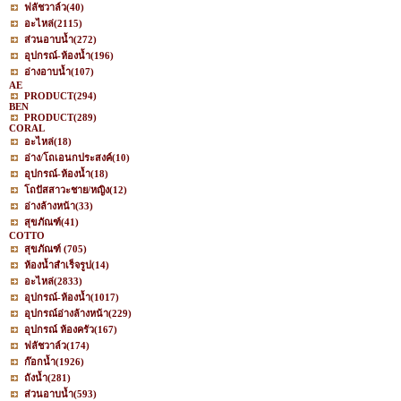
ฟลัชวาล์ว
(40)
อะไหล่
(2115)
ส่วนอาบน้ำ
(272)
อุปกรณ์-ห้องน้ำ
(196)
อ่างอาบน้ำ
(107)
AE
PRODUCT
(294)
BEN
PRODUCT
(289)
CORAL
อะไหล่
(18)
อ่าง/โถเอนกประสงค์
(10)
อุปกรณ์-ห้องน้ำ
(18)
โถปัสสาวะชาย/หญิง
(12)
อ่างล้างหน้า
(33)
สุขภัณฑ์
(41)
COTTO
สุขภัณฑ์
(705)
ห้องน้ำสำเร็จรูป
(14)
อะไหล่
(2833)
อุปกรณ์-ห้องน้ำ
(1017)
อุปกรณ์อ่างล้างหน้า
(229)
อุปกรณ์ ห้องครัว
(167)
ฟลัชวาล์ว
(174)
ก๊อกน้ำ
(1926)
ถังน้ำ
(281)
ส่วนอาบน้ำ
(593)