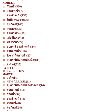
KOHLER
ก๊อกน้ำ
(580)
อ่างอาบน้ำ
(77)
อ่างล้างหน้า
(158)
โถปัสสาวะชาย
(20)
สุขภัณฑ์
(148)
ฝารองนั่ง
(37)
อ่างล้างจาน
(19)
เฟอร์นิเจอร์
(36)
ฟลัชวาล์ว
(22)
อุปกรณ์ อ่างล้างหน้า
(14)
ส่วนอาบน้ำ
(196)
ตู้/ฉากกั้นอาบน้ำ
(27)
อุปกรณ์ประกอบห้องน้ำ
(189)
อะไหล่
(725)
LA BELLE
PRODUCT
(2)
MARVEL
อะไหล่
(0)
NEW ARRIVAL
(11)
อุปกรณ์ประกอบอ่างล้างหน้า
(14)
ส่วนอาบน้ำ
(15)
ก๊อกน้ำ
(32)
อ่างล้างหน้า
(31)
ฝารองนั่ง
(8)
สุขภัณฑ์
(24)