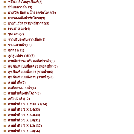
ฟลัชวาล์วโถสุขภัณฑ์
(2)
มินิบอลวาล์ว
(19)
ยางเปิด-ปิดทางน้ำออกชักโครก
(0)
ยางรองหม้อน้ำชักโครก
(9)
ยางกันรั่วสำหรับฟลัชวาล์ว
(9)
เรนชาวเวอร์
(4)
รูฟเดรน
(2)
ราวปรับระดับ/ราวเลื่อน
(1)
ราวแขวนผ้า
(15)
ลูกลอย
(11)
ลูกสูบฟลัชวาล์ว
(3)
สายฉีดชำระ พร้อมสต๊อปวาล์ว
(3)
สุขภัณฑ์แบบชิ้นเดียว (ท่อลงพื้น)
(6)
สุขภัณฑ์แบบนั่งยอง (ราดน้ำ)
(6)
สุขภัณฑ์แบบนั่งราบ (ราดน้ำ)
(8)
สายน้ำทิ้ง
(7)
สะดืออ่างอาบน้ำ
(6)
สายน้ำเลี้ยงชักโครก
(5)
สต๊อปวาล์ว
(12)
สายน้ำดี 1/2 X M10 X1
(34)
สายน้ำดี 1/2 X 3/4
(33)
สายน้ำดี 3/4 X 3/4
(34)
สายน้ำดี 5/8 X 5/8
(31)
สายน้ำดี 1/2 X 1/2
(137)
สายน้ำดี 1/2 X 5/8
(56)