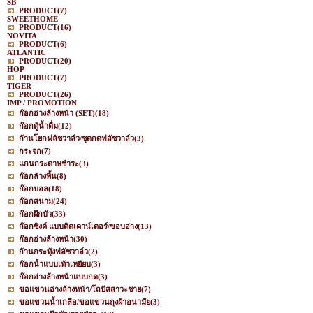
SB
PRODUCT
(7)
SWEETHOME
PRODUCT
(16)
NOVITA
PRODUCT
(6)
ATLANTIC
PRODUCT
(20)
HOP
PRODUCT
(7)
TIGER
PRODUCT
(26)
IMP / PROMOTION
ก๊อกอ่างล้างหน้า (SET)
(18)
ก๊อกตู้น้ำดื่ม
(12)
ก้านโยกฟลัชวาล์ว/ชุดกดฟลัชวาล์ว
(3)
กระจก
(7)
แกนกระดาษชำระ
(3)
ก๊อกล้างพื้น
(8)
ก๊อกบอล
(18)
ก๊อกสนาม
(24)
ก๊อกฝักบัว
(33)
ก๊อกซิงค์ แบบติดเคาน์เตอร์/ขอบอ่าง
(13)
ก๊อกอ่างล้างหน้า
(30)
ก้านกระทุ้งฟลัชวาล์ว
(2)
ก๊อกน้ำแบบเท้าเหยียบ
(3)
ก๊อกอ่างล้างหน้าแบบกด
(3)
ขอแขวนอ่างล้างหน้า/โถปัสสาวะชาย
(7)
ขอแขวนน้ำเกลือ/ขอแขวนถุงผ้าอนามัย
(3)