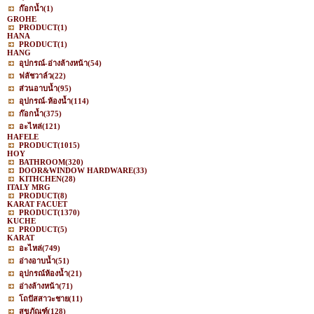
ก๊อกน้ำ
(1)
GROHE
PRODUCT
(1)
HANA
PRODUCT
(1)
HANG
อุปกรณ์-อ่างล้างหน้า
(54)
ฟลัชวาล์ว
(22)
ส่วนอาบน้ำ
(95)
อุปกรณ์-ห้องน้ำ
(114)
ก๊อกน้ำ
(375)
อะไหล่
(121)
HAFELE
PRODUCT
(1015)
HOY
BATHROOM
(320)
DOOR&WINDOW HARDWARE
(33)
KITHCHEN
(28)
ITALY MRG
PRODUCT
(8)
KARAT FACUET
PRODUCT
(1370)
KUCHE
PRODUCT
(5)
KARAT
อะไหล่
(749)
อ่างอาบน้ำ
(51)
อุปกรณ์ห้องน้ำ
(21)
อ่างล้างหน้า
(71)
โถปัสสาวะชาย
(11)
สุขภัณฑ์
(128)