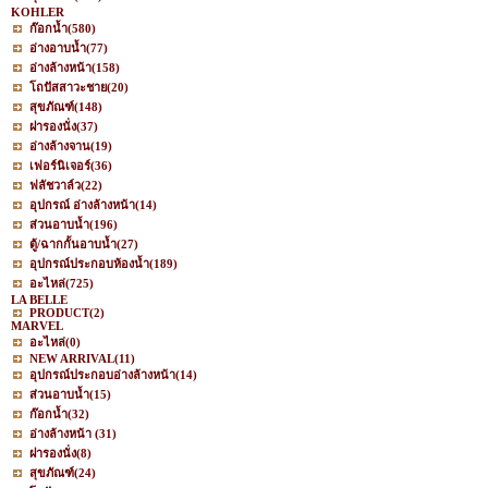
KOHLER
ก๊อกน้ำ
(580)
อ่างอาบน้ำ
(77)
อ่างล้างหน้า
(158)
โถปัสสาวะชาย
(20)
สุขภัณฑ์
(148)
ฝารองนั่ง
(37)
อ่างล้างจาน
(19)
เฟอร์นิเจอร์
(36)
ฟลัชวาล์ว
(22)
อุปกรณ์ อ่างล้างหน้า
(14)
ส่วนอาบน้ำ
(196)
ตู้/ฉากกั้นอาบน้ำ
(27)
อุปกรณ์ประกอบห้องน้ำ
(189)
อะไหล่
(725)
LA BELLE
PRODUCT
(2)
MARVEL
อะไหล่
(0)
NEW ARRIVAL
(11)
อุปกรณ์ประกอบอ่างล้างหน้า
(14)
ส่วนอาบน้ำ
(15)
ก๊อกน้ำ
(32)
อ่างล้างหน้า
(31)
ฝารองนั่ง
(8)
สุขภัณฑ์
(24)