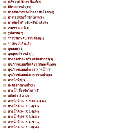
ฟลัชวาล์วโถสุขภัณฑ์
(2)
มินิบอลวาล์ว
(19)
ยางเปิด-ปิดทางน้ำออกชักโครก
(0)
ยางรองหม้อน้ำชักโครก
(9)
ยางกันรั่วสำหรับฟลัชวาล์ว
(9)
เรนชาวเวอร์
(4)
รูฟเดรน
(2)
ราวปรับระดับ/ราวเลื่อน
(1)
ราวแขวนผ้า
(15)
ลูกลอย
(11)
ลูกสูบฟลัชวาล์ว
(3)
สายฉีดชำระ พร้อมสต๊อปวาล์ว
(3)
สุขภัณฑ์แบบชิ้นเดียว (ท่อลงพื้น)
(6)
สุขภัณฑ์แบบนั่งยอง (ราดน้ำ)
(6)
สุขภัณฑ์แบบนั่งราบ (ราดน้ำ)
(8)
สายน้ำทิ้ง
(7)
สะดืออ่างอาบน้ำ
(6)
สายน้ำเลี้ยงชักโครก
(5)
สต๊อปวาล์ว
(12)
สายน้ำดี 1/2 X M10 X1
(34)
สายน้ำดี 1/2 X 3/4
(33)
สายน้ำดี 3/4 X 3/4
(34)
สายน้ำดี 5/8 X 5/8
(31)
สายน้ำดี 1/2 X 1/2
(137)
สายน้ำดี 1/2 X 5/8
(56)