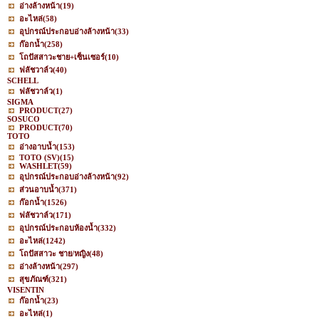
อ่างล้างหน้า
(19)
อะไหล่
(58)
อุปกรณ์ประกอบอ่างล้างหน้า
(33)
ก๊อกน้ำ
(258)
โถปัสสาวะชาย+เซ็นเซอร์
(10)
ฟลัชวาล์ว
(40)
SCHELL
ฟลัชวาล์ว
(1)
SIGMA
PRODUCT
(27)
SOSUCO
PRODUCT
(70)
TOTO
อ่างอาบน้ำ
(153)
TOTO (SV)
(15)
WASHLET
(59)
อุปกรณ์ประกอบอ่างล้างหน้า
(92)
ส่วนอาบน้ำ
(371)
ก๊อกน้ำ
(1526)
ฟลัชวาล์ว
(171)
อุปกรณ์ประกอบห้องน้ำ
(332)
อะไหล่
(1242)
โถปัสสาวะ ชาย/หญิง
(48)
อ่างล้างหน้า
(297)
สุขภัณฑ์
(321)
VISENTIN
ก๊อกน้ำ
(23)
อะไหล่
(1)