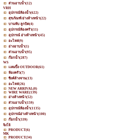
ส่วนอาบน้ำ
(12)
VRH
อุปกรณ์ห้องน้ำ
(622)
สุขภัณฑ์/อ่างล้างหน้า
(22)
บานพับ ลูกบิด
(4)
อุปกรณ์ห้องครัว
(11)
อุปกรณ์ อ่างล้างหน้า
(45)
อะไหล่
(9)
อ่างอาบน้ำ
(1)
ส่วนอาบน้ำ
(95)
ก๊อกน้ำ
(287)
WS
เเคมปิ้ง OUTDOOR
(61)
ห้องครัว
(7)
ซิงค์ล้างจาน
(13)
อะไหล่
(26)
NEW ARRIVAL
(0)
WIRE WARE
(139)
อ่างล้างหน้า
(52)
ส่วนอาบน้ำ
(159)
อุปกรณ์ห้องน้ำ
(1135)
อุปกรณ์อ่างล้างหน้า
(100)
ก๊อกน้ำ
(339)
จิงโจ้
PRODUCT
(6)
MK
PRODUCT
(34)