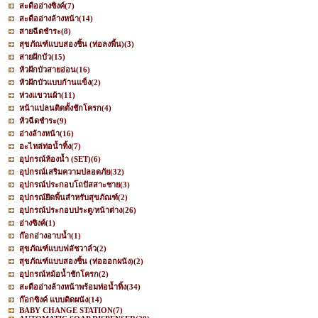
สะดืออ่างซิงค์
(7)
สะดืออ่างล้างหน้า
(14)
สายฉีดชำระ
(8)
สุขภัณฑ์แบบสองชิ้น (ท่อลงพื้น)
(3)
สายฝักบัว
(15)
หัวฝักบัวสายอ่อน
(16)
หัวฝักบัวแบบก้านแข็ง
(2)
ห่วงแขวนผ้า
(11)
หน้าแปลนติดตั้งชักโครก
(4)
หัวฉีดชำระ
(9)
อ่างล้างหน้า
(16)
อะไหล่ท่อน้ำทิ้ง
(7)
อุปกรณ์ห้องน้ำ (SET)
(6)
อุปกรณ์เสริมความปลอดภัย
(32)
อุปกรณ์ประกอบโถปัสสาะชาย
(3)
อุปกรณ์ยึดพื้นสำหรับสุขภัณฑ์
(2)
อุปกรณ์ประกอบประตู/หน้าต่าง
(26)
อ่างซิงค์
(1)
ก๊อกอ่างอาบน้ำ
(1)
สุขภัณฑ์แบบฟลัชวาล์ว
(2)
สุขภัณฑ์แบบสองชิ้น (ท่อออกผนัง)
(2)
อุปกรณ์หม้อน้ำชักโครก
(2)
สะดืออ่างล้างหน้าพร้อมท่อน้ำทิ้ง
(34)
ก๊อกซิงค์ แบบติดผนัง
(14)
BABY CHANGE STATION
(7)