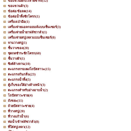
ขอแขวนฝักบัว/สายชำระ
(12)
ขอแขวนผ้า
(3)
ข้อต่อ/ข้อลด
(14)
ข้อต่อน้ำทิ้งชักโครก
(1)
เครื่องเป่ามือ
(1)
เครื่องจ่ายแอลกอฮอล์แบบเซ็นเซอร์
(3)
เครื่องจ่ายน้ำยาฟลัชวาล์ว
(1)
เครื่องจ่ายสบู่เหลวแบบเซ็นเซอร์
(0)
จานวางสบู่
(1)
ชั้นวางของ
(20)
ชุดกดชำระชักโครก
(60)
ชั้นวางผ้า
(1)
ซิงค์ล้างจาน
(10)
ตะแกรงกรองผงโถปัสสาวะ
(15)
ตะแกรงกันกลิ่น
(23)
ตะแกรงน้ำทิ้ง
(5)
ตู้เก็บของใต้อ่างล้างหน้า
(3)
ตะแกรงสำหรับอ่างอาบน้ำ
(2)
โถปัสสาวะชาย
(4)
ถังขยะ
(11)
ถ้วยปัสสาวะชาย
(4)
ที่วางสบู่
(20)
ที่วางแก้วน้ำ
(6)
ท่อน้ำเข้าฟลัชวาล์ว
(8)
ที่ใส่สบู่เหลว
(12)