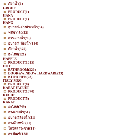
ก๊อกน้ำ
(1)
GROHE
PRODUCT
(1)
HANA
PRODUCT
(1)
HANG
อุปกรณ์-อ่างล้างหน้า
(54)
ฟลัชวาล์ว
(22)
ส่วนอาบน้ำ
(95)
อุปกรณ์-ห้องน้ำ
(114)
ก๊อกน้ำ
(375)
อะไหล่
(121)
HAFELE
PRODUCT
(1015)
HOY
BATHROOM
(320)
DOOR&WINDOW HARDWARE
(33)
KITHCHEN
(28)
ITALY MRG
PRODUCT
(8)
KARAT FACUET
PRODUCT
(1370)
KUCHE
PRODUCT
(5)
KARAT
อะไหล่
(749)
อ่างอาบน้ำ
(51)
อุปกรณ์ห้องน้ำ
(21)
อ่างล้างหน้า
(71)
โถปัสสาวะชาย
(11)
สุขภัณฑ์
(128)