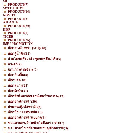
SB
PRODUCT
(7)
SWEETHOME
PRODUCT
(16)
NOVITA
PRODUCT
(6)
ATLANTIC
PRODUCT
(20)
HOP
PRODUCT
(7)
TIGER
PRODUCT
(26)
IMP / PROMOTION
ก๊อกอ่างล้างหน้า (SET)
(18)
ก๊อกตู้น้ำดื่ม
(12)
ก้านโยกฟลัชวาล์ว/ชุดกดฟลัชวาล์ว
(3)
กระจก
(7)
แกนกระดาษชำระ
(3)
ก๊อกล้างพื้น
(8)
ก๊อกบอล
(18)
ก๊อกสนาม
(24)
ก๊อกฝักบัว
(33)
ก๊อกซิงค์ แบบติดเคาน์เตอร์/ขอบอ่าง
(13)
ก๊อกอ่างล้างหน้า
(30)
ก้านกระทุ้งฟลัชวาล์ว
(2)
ก๊อกน้ำแบบเท้าเหยียบ
(3)
ก๊อกอ่างล้างหน้าแบบกด
(3)
ขอแขวนอ่างล้างหน้า/โถปัสสาวะชาย
(7)
ขอแขวนน้ำเกลือ/ขอแขวนถุงผ้าอนามัย
(3)