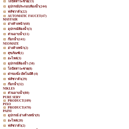
โถปัสสาวะชาย
(13)
อุปกรณ์ประกอบห้องน้ำ
(244)
ฟลัชวาล์ว
(22)
AUTOMATIC FAUCET
(47)
MAYFAIR
อ่างล้างหน้า
(68)
อุปกรณ์ห้องน้ำ
(3)
ส่วนอาบน้ำ
(11)
ก๊อกน้ำ
(141)
NEOMATE
อ่างล้างหน้า
(2)
สุขภัณฑ์
(1)
อะไหล่
(3)
อุปกรณ์ห้องน้ำ
(50)
โถปัสสาวะชาย
(8)
ฝารองนั่ง อัตโนมัติ
(4)
ฟลัชวาล์ว
(29)
ก๊อกน้ำ
(32)
NIKLES
ส่วนอาบน้ำ
(80)
PURE SERV
PRODUCT
(109)
PIXO
PRODUCT
(470)
PAINI
อุปกรณ์ อ่างล้างหน้า
(9)
อะไหล่
(28)
ฟลัชวาล์ว
(2)