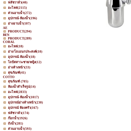
ฟลัชวาล์ว
(40)
อะไหล่
(2115)
ส่วนอาบน้ำ
(272)
อุปกรณ์-ห้องน้ำ
(196)
อ่างอาบน้ำ
(107)
AE
PRODUCT
(294)
BEN
PRODUCT
(289)
CORAL
อะไหล่
(18)
อ่าง/โถเอนกประสงค์
(10)
อุปกรณ์-ห้องน้ำ
(18)
โถปัสสาวะชาย/หญิง
(12)
อ่างล้างหน้า
(33)
สุขภัณฑ์
(41)
COTTO
สุขภัณฑ์
(705)
ห้องน้ำสำเร็จรูป
(14)
อะไหล่
(2833)
อุปกรณ์-ห้องน้ำ
(1017)
อุปกรณ์อ่างล้างหน้า
(230)
อุปกรณ์ ห้องครัว
(167)
ฟลัชวาล์ว
(174)
ก๊อกน้ำ
(1926)
ถังน้ำ
(281)
ส่วนอาบน้ำ
(593)