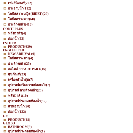
เฟอร์นิเจอร์
(292)
อ่างอาบน้ำ
(112)
โถปัสสาวะหญิง (BIDET)
(29)
โถปัสสาวะชาย
(60)
อ่างล้างหน้า
(416)
CONTI PLUS
ฟลัชวาล์ว
(4)
ก๊อกน้ำ
(23)
ESTHER
PRODUCT
(639)
ENGLEFIELD
NEW ARRIVAL
(0)
โถปัสสาวะชาย
(4)
อ่างล้างหน้า
(23)
อะไหล่ / SPARE PART
(16)
สุขภัณฑ์
(23)
เครื่องทำน้ำอุ่น
(7)
อุปกรณ์เสริมความปลอดภัย
(7)
อุปกรณ์ อ่างล้างหน้า
(25)
ฟลัชวาล์ว
(10)
อุปกรณ์ประกอบห้องน้ำ
(55)
ส่วนอาบน้ำ
(50)
ก๊อกน้ำ
(132)
GC
PRODUCT
(48)
GLOBO
BATHROOM
(9)
อุปกรณ์ประกอบห้องน้ำ
(1)