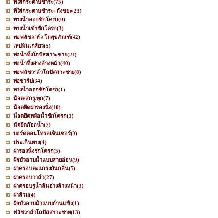
ที่ใส่กระดาษชำระ
(75)
ที่ใส่กระดาษชำระ+ถังขยะ
(23)
ทางน้ำออกชักโครก
(0)
ทางน้ำเข้าชักโครก
(3)
ท่อฟลัชวาล์ว โถสุขภัณฑ์
(42)
เทปพันเกลียว
(5)
ท่อน้ำทิ้งโถปัสสาวะชาย
(21)
ท่อน้ำทิ้งอ่างล้างหน้า
(40)
ท่อฟลัชวาล์วโถปัสสาะชาย
(8)
ท่อชาร์ป
(34)
ทางน้ำออกชักโครก
(1)
น็อต/สกรู/พุก
(7)
น็อตยึดฝารองนั่ง
(10)
น็อตยึดหม้อน้ำชักโครก
(1)
นัตยึดก๊อกน้ำ
(7)
บอร์ดคอนโทรลเซ็นเซอร์
(0)
ประเก็นยาง
(4)
ฝารองนั่งชักโครก
(5)
ฝักบัวอาบน้ำแบบสายอ่อน
(9)
ฝาครอบตะแกรงกันกลิ่น
(5)
ฝาครอบวาล์ว
(27)
ฝาครอบรูน้ำล้นอ่างล้างหน้า
(3)
ฝาส้วม
(4)
ฝักบัวอาบน้ำแบบก้านแข็ง
(1)
ฟลัชวาล์วโถปัสสาวะชาย
(13)