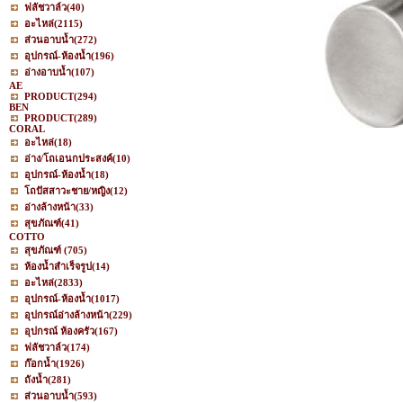
ฟลัชวาล์ว
(40)
อะไหล่
(2115)
ส่วนอาบน้ำ
(272)
อุปกรณ์-ห้องน้ำ
(196)
อ่างอาบน้ำ
(107)
AE
PRODUCT
(294)
BEN
PRODUCT
(289)
CORAL
อะไหล่
(18)
อ่าง/โถเอนกประสงค์
(10)
อุปกรณ์-ห้องน้ำ
(18)
โถปัสสาวะชาย/หญิง
(12)
อ่างล้างหน้า
(33)
สุขภัณฑ์
(41)
COTTO
สุขภัณฑ์
(705)
ห้องน้ำสำเร็จรูป
(14)
อะไหล่
(2833)
อุปกรณ์-ห้องน้ำ
(1017)
อุปกรณ์อ่างล้างหน้า
(229)
อุปกรณ์ ห้องครัว
(167)
ฟลัชวาล์ว
(174)
ก๊อกน้ำ
(1926)
ถังน้ำ
(281)
ส่วนอาบน้ำ
(593)