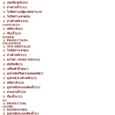
เฟอร์นิเจอร์
(292)
อ่างอาบน้ำ
(112)
โถปัสสาวะหญิง (BIDET)
(29)
โถปัสสาวะชาย
(60)
อ่างล้างหน้า
(416)
CONTI PLUS
ฟลัชวาล์ว
(4)
ก๊อกน้ำ
(23)
ESTHER
PRODUCT
(639)
ENGLEFIELD
NEW ARRIVAL
(0)
โถปัสสาวะชาย
(4)
อ่างล้างหน้า
(23)
อะไหล่ / SPARE PART
(16)
สุขภัณฑ์
(23)
เครื่องทำน้ำอุ่น
(7)
อุปกรณ์เสริมความปลอดภัย
(7)
อุปกรณ์ อ่างล้างหน้า
(25)
ฟลัชวาล์ว
(10)
อุปกรณ์ประกอบห้องน้ำ
(55)
ส่วนอาบน้ำ
(50)
ก๊อกน้ำ
(132)
GC
PRODUCT
(48)
GLOBO
BATHROOM
(9)
อุปกรณ์ประกอบห้องน้ำ
(1)