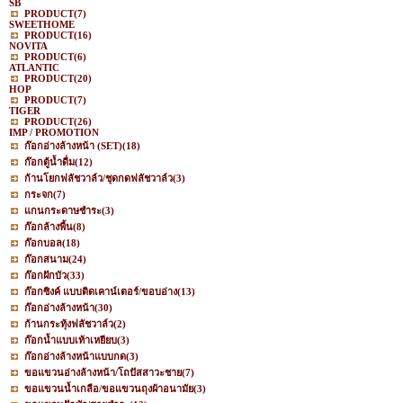
SB
PRODUCT
(7)
SWEETHOME
PRODUCT
(16)
NOVITA
PRODUCT
(6)
ATLANTIC
PRODUCT
(20)
HOP
PRODUCT
(7)
TIGER
PRODUCT
(26)
IMP / PROMOTION
ก๊อกอ่างล้างหน้า (SET)
(18)
ก๊อกตู้น้ำดื่ม
(12)
ก้านโยกฟลัชวาล์ว/ชุดกดฟลัชวาล์ว
(3)
กระจก
(7)
แกนกระดาษชำระ
(3)
ก๊อกล้างพื้น
(8)
ก๊อกบอล
(18)
ก๊อกสนาม
(24)
ก๊อกฝักบัว
(33)
ก๊อกซิงค์ แบบติดเคาน์เตอร์/ขอบอ่าง
(13)
ก๊อกอ่างล้างหน้า
(30)
ก้านกระทุ้งฟลัชวาล์ว
(2)
ก๊อกน้ำแบบเท้าเหยียบ
(3)
ก๊อกอ่างล้างหน้าแบบกด
(3)
ขอแขวนอ่างล้างหน้า/โถปัสสาวะชาย
(7)
ขอแขวนน้ำเกลือ/ขอแขวนถุงผ้าอนามัย
(3)