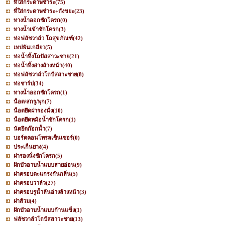
ที่ใส่กระดาษชำระ
(75)
ที่ใส่กระดาษชำระ+ถังขยะ
(23)
ทางน้ำออกชักโครก
(0)
ทางน้ำเข้าชักโครก
(3)
ท่อฟลัชวาล์ว โถสุขภัณฑ์
(42)
เทปพันเกลียว
(5)
ท่อน้ำทิ้งโถปัสสาวะชาย
(21)
ท่อน้ำทิ้งอ่างล้างหน้า
(40)
ท่อฟลัชวาล์วโถปัสสาะชาย
(8)
ท่อชาร์ป
(34)
ทางน้ำออกชักโครก
(1)
น็อต/สกรู/พุก
(7)
น็อตยึดฝารองนั่ง
(10)
น็อตยึดหม้อน้ำชักโครก
(1)
นัตยึดก๊อกน้ำ
(7)
บอร์ดคอนโทรลเซ็นเซอร์
(0)
ประเก็นยาง
(4)
ฝารองนั่งชักโครก
(5)
ฝักบัวอาบน้ำแบบสายอ่อน
(9)
ฝาครอบตะแกรงกันกลิ่น
(5)
ฝาครอบวาล์ว
(27)
ฝาครอบรูน้ำล้นอ่างล้างหน้า
(3)
ฝาส้วม
(4)
ฝักบัวอาบน้ำแบบก้านแข็ง
(1)
ฟลัชวาล์วโถปัสสาวะชาย
(13)