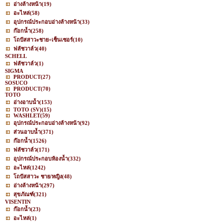
อ่างล้างหน้า
(19)
อะไหล่
(58)
อุปกรณ์ประกอบอ่างล้างหน้า
(33)
ก๊อกน้ำ
(258)
โถปัสสาวะชาย+เซ็นเซอร์
(10)
ฟลัชวาล์ว
(40)
SCHELL
ฟลัชวาล์ว
(1)
SIGMA
PRODUCT
(27)
SOSUCO
PRODUCT
(70)
TOTO
อ่างอาบน้ำ
(153)
TOTO (SV)
(15)
WASHLET
(59)
อุปกรณ์ประกอบอ่างล้างหน้า
(92)
ส่วนอาบน้ำ
(371)
ก๊อกน้ำ
(1526)
ฟลัชวาล์ว
(171)
อุปกรณ์ประกอบห้องน้ำ
(332)
อะไหล่
(1242)
โถปัสสาวะ ชาย/หญิง
(48)
อ่างล้างหน้า
(297)
สุขภัณฑ์
(321)
VISENTIN
ก๊อกน้ำ
(23)
อะไหล่
(1)