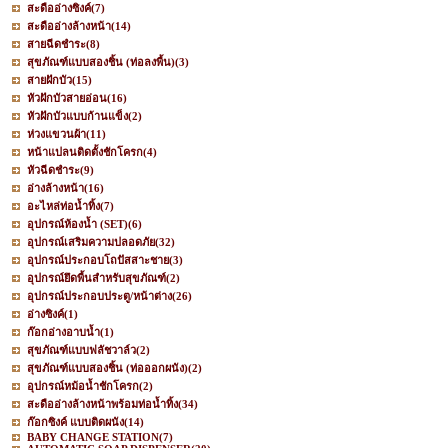
สะดืออ่างซิงค์
(7)
สะดืออ่างล้างหน้า
(14)
สายฉีดชำระ
(8)
สุขภัณฑ์แบบสองชิ้น (ท่อลงพื้น)
(3)
สายฝักบัว
(15)
หัวฝักบัวสายอ่อน
(16)
หัวฝักบัวแบบก้านแข็ง
(2)
ห่วงแขวนผ้า
(11)
หน้าแปลนติดตั้งชักโครก
(4)
หัวฉีดชำระ
(9)
อ่างล้างหน้า
(16)
อะไหล่ท่อน้ำทิ้ง
(7)
อุปกรณ์ห้องน้ำ (SET)
(6)
อุปกรณ์เสริมความปลอดภัย
(32)
อุปกรณ์ประกอบโถปัสสาะชาย
(3)
อุปกรณ์ยึดพื้นสำหรับสุขภัณฑ์
(2)
อุปกรณ์ประกอบประตู/หน้าต่าง
(26)
อ่างซิงค์
(1)
ก๊อกอ่างอาบน้ำ
(1)
สุขภัณฑ์แบบฟลัชวาล์ว
(2)
สุขภัณฑ์แบบสองชิ้น (ท่อออกผนัง)
(2)
อุปกรณ์หม้อน้ำชักโครก
(2)
สะดืออ่างล้างหน้าพร้อมท่อน้ำทิ้ง
(34)
ก๊อกซิงค์ แบบติดผนัง
(14)
BABY CHANGE STATION
(7)