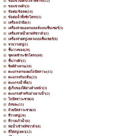
ขอแขวนฝักบัว/สายชำระ
(12)
ขอแขวนผ้า
(3)
ข้อต่อ/ข้อลด
(14)
ข้อต่อน้ำทิ้งชักโครก
(1)
เครื่องเป่ามือ
(1)
เครื่องจ่ายแอลกอฮอล์แบบเซ็นเซอร์
(3)
เครื่องจ่ายน้ำยาฟลัชวาล์ว
(1)
เครื่องจ่ายสบู่เหลวแบบเซ็นเซอร์
(0)
จานวางสบู่
(1)
ชั้นวางของ
(20)
ชุดกดชำระชักโครก
(60)
ชั้นวางผ้า
(1)
ซิงค์ล้างจาน
(10)
ตะแกรงกรองผงโถปัสสาวะ
(15)
ตะแกรงกันกลิ่น
(23)
ตะแกรงน้ำทิ้ง
(5)
ตู้เก็บของใต้อ่างล้างหน้า
(3)
ตะแกรงสำหรับอ่างอาบน้ำ
(2)
โถปัสสาวะชาย
(4)
ถังขยะ
(11)
ถ้วยปัสสาวะชาย
(4)
ที่วางสบู่
(20)
ที่วางแก้วน้ำ
(6)
ท่อน้ำเข้าฟลัชวาล์ว
(8)
ที่ใส่สบู่เหลว
(12)