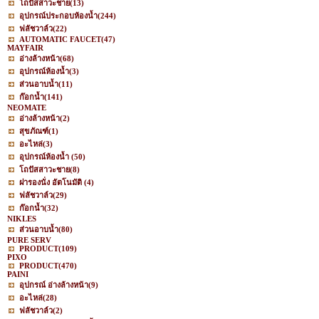
โถปัสสาวะชาย
(13)
อุปกรณ์ประกอบห้องน้ำ
(244)
ฟลัชวาล์ว
(22)
AUTOMATIC FAUCET
(47)
MAYFAIR
อ่างล้างหน้า
(68)
อุปกรณ์ห้องน้ำ
(3)
ส่วนอาบน้ำ
(11)
ก๊อกน้ำ
(141)
NEOMATE
อ่างล้างหน้า
(2)
สุขภัณฑ์
(1)
อะไหล่
(3)
อุปกรณ์ห้องน้ำ
(50)
โถปัสสาวะชาย
(8)
ฝารองนั่ง อัตโนมัติ
(4)
ฟลัชวาล์ว
(29)
ก๊อกน้ำ
(32)
NIKLES
ส่วนอาบน้ำ
(80)
PURE SERV
PRODUCT
(109)
PIXO
PRODUCT
(470)
PAINI
อุปกรณ์ อ่างล้างหน้า
(9)
อะไหล่
(28)
ฟลัชวาล์ว
(2)