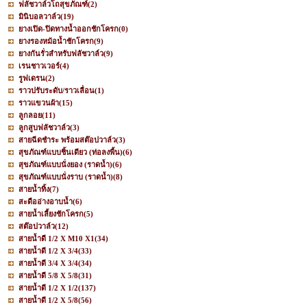
ฟลัชวาล์วโถสุขภัณฑ์
(2)
มินิบอลวาล์ว
(19)
ยางเปิด-ปิดทางน้ำออกชักโครก
(0)
ยางรองหม้อน้ำชักโครก
(9)
ยางกันรั่วสำหรับฟลัชวาล์ว
(9)
เรนชาวเวอร์
(4)
รูฟเดรน
(2)
ราวปรับระดับ/ราวเลื่อน
(1)
ราวแขวนผ้า
(15)
ลูกลอย
(11)
ลูกสูบฟลัชวาล์ว
(3)
สายฉีดชำระ พร้อมสต๊อปวาล์ว
(3)
สุขภัณฑ์แบบชิ้นเดียว (ท่อลงพื้น)
(6)
สุขภัณฑ์แบบนั่งยอง (ราดน้ำ)
(6)
สุขภัณฑ์แบบนั่งราบ (ราดน้ำ)
(8)
สายน้ำทิ้ง
(7)
สะดืออ่างอาบน้ำ
(6)
สายน้ำเลี้ยงชักโครก
(5)
สต๊อปวาล์ว
(12)
สายน้ำดี 1/2 X M10 X1
(34)
สายน้ำดี 1/2 X 3/4
(33)
สายน้ำดี 3/4 X 3/4
(34)
สายน้ำดี 5/8 X 5/8
(31)
สายน้ำดี 1/2 X 1/2
(137)
สายน้ำดี 1/2 X 5/8
(56)