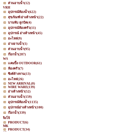
ส่วนอาบน้ำ
(12)
VRH
อุปกรณ์ห้องน้ำ
(622)
สุขภัณฑ์/อ่างล้างหน้า
(22)
บานพับ ลูกบิด
(4)
อุปกรณ์ห้องครัว
(11)
อุปกรณ์ อ่างล้างหน้า
(45)
อะไหล่
(9)
อ่างอาบน้ำ
(1)
ส่วนอาบน้ำ
(95)
ก๊อกน้ำ
(287)
WS
เเคมปิ้ง OUTDOOR
(61)
ห้องครัว
(7)
ซิงค์ล้างจาน
(13)
อะไหล่
(26)
NEW ARRIVAL
(0)
WIRE WARE
(139)
อ่างล้างหน้า
(52)
ส่วนอาบน้ำ
(159)
อุปกรณ์ห้องน้ำ
(1135)
อุปกรณ์อ่างล้างหน้า
(100)
ก๊อกน้ำ
(339)
จิงโจ้
PRODUCT
(6)
MK
PRODUCT
(34)