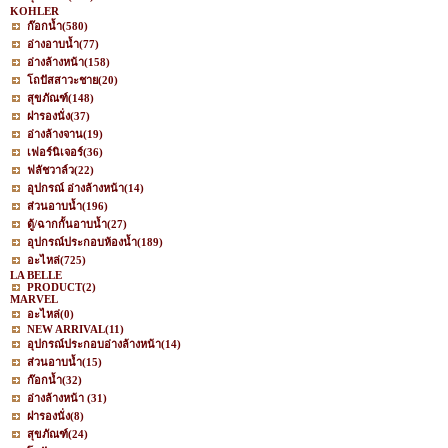
KOHLER
ก๊อกน้ำ
(580)
อ่างอาบน้ำ
(77)
อ่างล้างหน้า
(158)
โถปัสสาวะชาย
(20)
สุขภัณฑ์
(148)
ฝารองนั่ง
(37)
อ่างล้างจาน
(19)
เฟอร์นิเจอร์
(36)
ฟลัชวาล์ว
(22)
อุปกรณ์ อ่างล้างหน้า
(14)
ส่วนอาบน้ำ
(196)
ตู้/ฉากกั้นอาบน้ำ
(27)
อุปกรณ์ประกอบห้องน้ำ
(189)
อะไหล่
(725)
LA BELLE
PRODUCT
(2)
MARVEL
อะไหล่
(0)
NEW ARRIVAL
(11)
อุปกรณ์ประกอบอ่างล้างหน้า
(14)
ส่วนอาบน้ำ
(15)
ก๊อกน้ำ
(32)
อ่างล้างหน้า
(31)
ฝารองนั่ง
(8)
สุขภัณฑ์
(24)