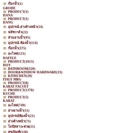
ก๊อกน้ำ
(1)
GROHE
PRODUCT
(1)
HANA
PRODUCT
(1)
HANG
อุปกรณ์-อ่างล้างหน้า
(54)
ฟลัชวาล์ว
(22)
ส่วนอาบน้ำ
(95)
อุปกรณ์-ห้องน้ำ
(114)
ก๊อกน้ำ
(375)
อะไหล่
(121)
HAFELE
PRODUCT
(1015)
HOY
BATHROOM
(320)
DOOR&WINDOW HARDWARE
(33)
KITHCHEN
(28)
ITALY MRG
PRODUCT
(8)
KARAT FACUET
PRODUCT
(1370)
KUCHE
PRODUCT
(5)
KARAT
อะไหล่
(749)
อ่างอาบน้ำ
(51)
อุปกรณ์ห้องน้ำ
(21)
อ่างล้างหน้า
(71)
โถปัสสาวะชาย
(11)
สุขภัณฑ์
(128)