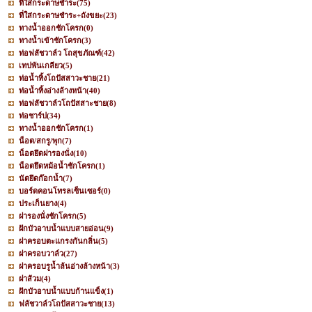
ที่ใส่กระดาษชำระ
(75)
ที่ใส่กระดาษชำระ+ถังขยะ
(23)
ทางน้ำออกชักโครก
(0)
ทางน้ำเข้าชักโครก
(3)
ท่อฟลัชวาล์ว โถสุขภัณฑ์
(42)
เทปพันเกลียว
(5)
ท่อน้ำทิ้งโถปัสสาวะชาย
(21)
ท่อน้ำทิ้งอ่างล้างหน้า
(40)
ท่อฟลัชวาล์วโถปัสสาะชาย
(8)
ท่อชาร์ป
(34)
ทางน้ำออกชักโครก
(1)
น็อต/สกรู/พุก
(7)
น็อตยึดฝารองนั่ง
(10)
น็อตยึดหม้อน้ำชักโครก
(1)
นัตยึดก๊อกน้ำ
(7)
บอร์ดคอนโทรลเซ็นเซอร์
(0)
ประเก็นยาง
(4)
ฝารองนั่งชักโครก
(5)
ฝักบัวอาบน้ำแบบสายอ่อน
(9)
ฝาครอบตะแกรงกันกลิ่น
(5)
ฝาครอบวาล์ว
(27)
ฝาครอบรูน้ำล้นอ่างล้างหน้า
(3)
ฝาส้วม
(4)
ฝักบัวอาบน้ำแบบก้านแข็ง
(1)
ฟลัชวาล์วโถปัสสาวะชาย
(13)