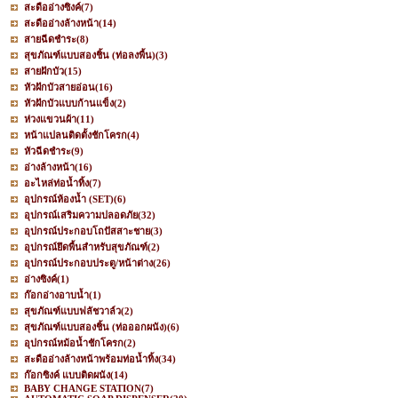
สะดืออ่างซิงค์
(7)
สะดืออ่างล้างหน้า
(14)
สายฉีดชำระ
(8)
สุขภัณฑ์แบบสองชิ้น (ท่อลงพื้น)
(3)
สายฝักบัว
(15)
หัวฝักบัวสายอ่อน
(16)
หัวฝักบัวแบบก้านแข็ง
(2)
ห่วงแขวนผ้า
(11)
หน้าแปลนติดตั้งชักโครก
(4)
หัวฉีดชำระ
(9)
อ่างล้างหน้า
(16)
อะไหล่ท่อน้ำทิ้ง
(7)
อุปกรณ์ห้องน้ำ (SET)
(6)
อุปกรณ์เสริมความปลอดภัย
(32)
อุปกรณ์ประกอบโถปัสสาะชาย
(3)
อุปกรณ์ยึดพื้นสำหรับสุขภัณฑ์
(2)
อุปกรณ์ประกอบประตู/หน้าต่าง
(26)
อ่างซิงค์
(1)
ก๊อกอ่างอาบน้ำ
(1)
สุขภัณฑ์แบบฟลัชวาล์ว
(2)
สุขภัณฑ์แบบสองชิ้น (ท่อออกผนัง)
(6)
อุปกรณ์หม้อน้ำชักโครก
(2)
สะดืออ่างล้างหน้าพร้อมท่อน้ำทิ้ง
(34)
ก๊อกซิงค์ แบบติดผนัง
(14)
BABY CHANGE STATION
(7)