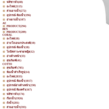
ฟลัชวาล์ว
(40)
อะไหล่
(2115)
ส่วนอาบน้ำ
(272)
อุปกรณ์-ห้องน้ำ
(196)
อ่างอาบน้ำ
(107)
AE
PRODUCT
(294)
BEN
PRODUCT
(289)
CORAL
อะไหล่
(18)
อ่าง/โถเอนกประสงค์
(10)
อุปกรณ์-ห้องน้ำ
(18)
โถปัสสาวะชาย/หญิง
(12)
อ่างล้างหน้า
(33)
สุขภัณฑ์
(41)
COTTO
สุขภัณฑ์
(705)
ห้องน้ำสำเร็จรูป
(14)
อะไหล่
(2833)
อุปกรณ์-ห้องน้ำ
(1017)
อุปกรณ์อ่างล้างหน้า
(230)
อุปกรณ์ ห้องครัว
(167)
ฟลัชวาล์ว
(174)
ก๊อกน้ำ
(1926)
ถังน้ำ
(281)
ส่วนอาบน้ำ
(593)