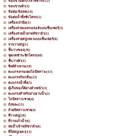
ขอแขวนฝักบัว/สายชำระ
(12)
ขอแขวนผ้า
(3)
ข้อต่อ/ข้อลด
(14)
ข้อต่อน้ำทิ้งชักโครก
(1)
เครื่องเป่ามือ
(1)
เครื่องจ่ายแอลกอฮอล์แบบเซ็นเซอร์
(3)
เครื่องจ่ายน้ำยาฟลัชวาล์ว
(1)
เครื่องจ่ายสบู่เหลวแบบเซ็นเซอร์
(0)
จานวางสบู่
(1)
ชั้นวางของ
(20)
ชุดกดชำระชักโครก
(60)
ชั้นวางผ้า
(1)
ซิงค์ล้างจาน
(10)
ตะแกรงกรองผงโถปัสสาวะ
(15)
ตะแกรงกันกลิ่น
(23)
ตะแกรงน้ำทิ้ง
(5)
ตู้เก็บของใต้อ่างล้างหน้า
(3)
ตะแกรงสำหรับอ่างอาบน้ำ
(2)
โถปัสสาวะชาย
(4)
ถังขยะ
(11)
ถ้วยปัสสาวะชาย
(4)
ที่วางสบู่
(20)
ที่วางแก้วน้ำ
(6)
ท่อน้ำเข้าฟลัชวาล์ว
(8)
ที่ใส่สบู่เหลว
(12)