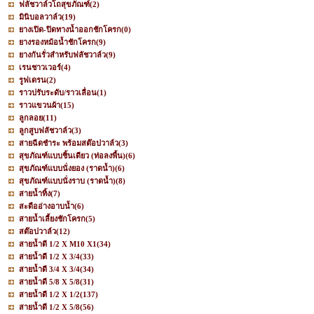
ฟลัชวาล์วโถสุขภัณฑ์
(2)
มินิบอลวาล์ว
(19)
ยางเปิด-ปิดทางน้ำออกชักโครก
(0)
ยางรองหม้อน้ำชักโครก
(9)
ยางกันรั่วสำหรับฟลัชวาล์ว
(9)
เรนชาวเวอร์
(4)
รูฟเดรน
(2)
ราวปรับระดับ/ราวเลื่อน
(1)
ราวแขวนผ้า
(15)
ลูกลอย
(11)
ลูกสูบฟลัชวาล์ว
(3)
สายฉีดชำระ พร้อมสต๊อปวาล์ว
(3)
สุขภัณฑ์แบบชิ้นเดียว (ท่อลงพื้น)
(6)
สุขภัณฑ์แบบนั่งยอง (ราดน้ำ)
(6)
สุขภัณฑ์แบบนั่งราบ (ราดน้ำ)
(8)
สายน้ำทิ้ง
(7)
สะดืออ่างอาบน้ำ
(6)
สายน้ำเลี้ยงชักโครก
(5)
สต๊อปวาล์ว
(12)
สายน้ำดี 1/2 X M10 X1
(34)
สายน้ำดี 1/2 X 3/4
(33)
สายน้ำดี 3/4 X 3/4
(34)
สายน้ำดี 5/8 X 5/8
(31)
สายน้ำดี 1/2 X 1/2
(137)
สายน้ำดี 1/2 X 5/8
(56)