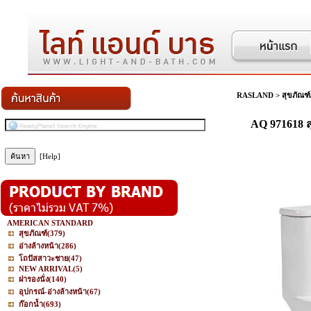
RASLAND
>
สุขภัณฑ์
AQ 971618 ส
[Help]
AMERICAN STANDARD
สุขภัณฑ์
(379)
อ่างล้างหน้า
(286)
โถปัสสาวะชาย
(47)
NEW ARRIVAL
(5)
ฝารองนั่ง
(140)
อุปกรณ์-อ่างล้างหน้า
(67)
ก๊อกน้ำ
(693)