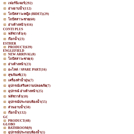
เฟอร์นิเจอร์
(292)
อ่างอาบน้ำ
(112)
โถปัสสาวะหญิง (BIDET)
(29)
โถปัสสาวะชาย
(60)
อ่างล้างหน้า
(416)
CONTI PLUS
ฟลัชวาล์ว
(4)
ก๊อกน้ำ
(23)
ESTHER
PRODUCT
(639)
ENGLEFIELD
NEW ARRIVAL
(0)
โถปัสสาวะชาย
(4)
อ่างล้างหน้า
(23)
อะไหล่ / SPARE PART
(16)
สุขภัณฑ์
(23)
เครื่องทำน้ำอุ่น
(7)
อุปกรณ์เสริมความปลอดภัย
(7)
อุปกรณ์ อ่างล้างหน้า
(25)
ฟลัชวาล์ว
(10)
อุปกรณ์ประกอบห้องน้ำ
(55)
ส่วนอาบน้ำ
(50)
ก๊อกน้ำ
(132)
GC
PRODUCT
(48)
GLOBO
BATHROOM
(9)
อุปกรณ์ประกอบห้องน้ำ
(1)