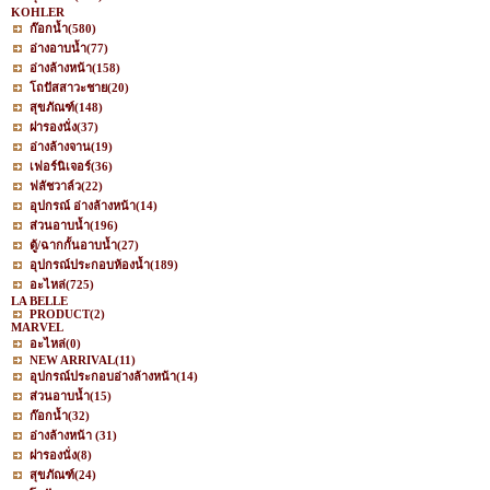
KOHLER
ก๊อกน้ำ
(580)
อ่างอาบน้ำ
(77)
อ่างล้างหน้า
(158)
โถปัสสาวะชาย
(20)
สุขภัณฑ์
(148)
ฝารองนั่ง
(37)
อ่างล้างจาน
(19)
เฟอร์นิเจอร์
(36)
ฟลัชวาล์ว
(22)
อุปกรณ์ อ่างล้างหน้า
(14)
ส่วนอาบน้ำ
(196)
ตู้/ฉากกั้นอาบน้ำ
(27)
อุปกรณ์ประกอบห้องน้ำ
(189)
อะไหล่
(725)
LA BELLE
PRODUCT
(2)
MARVEL
อะไหล่
(0)
NEW ARRIVAL
(11)
อุปกรณ์ประกอบอ่างล้างหน้า
(14)
ส่วนอาบน้ำ
(15)
ก๊อกน้ำ
(32)
อ่างล้างหน้า
(31)
ฝารองนั่ง
(8)
สุขภัณฑ์
(24)