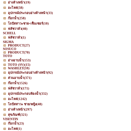
อ่างล้างหน้า
(19)
อะไหล่
(58)
อุปกรณ์ประกอบอ่างล้างหน้า
(33)
ก๊อกน้ำ
(258)
โถปัสสาวะชาย+เซ็นเซอร์
(10)
ฟลัชวาล์ว
(40)
SCHELL
ฟลัชวาล์ว
(1)
SIGMA
PRODUCT
(27)
SOSUCO
PRODUCT
(70)
TOTO
อ่างอาบน้ำ
(153)
TOTO (SV)
(15)
WASHLET
(59)
อุปกรณ์ประกอบอ่างล้างหน้า
(92)
ส่วนอาบน้ำ
(371)
ก๊อกน้ำ
(1526)
ฟลัชวาล์ว
(171)
อุปกรณ์ประกอบห้องน้ำ
(332)
อะไหล่
(1242)
โถปัสสาวะ ชาย/หญิง
(48)
อ่างล้างหน้า
(297)
สุขภัณฑ์
(321)
VISENTIN
ก๊อกน้ำ
(23)
อะไหล่
(1)