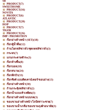
SB
PRODUCT
(7)
SWEETHOME
PRODUCT
(16)
NOVITA
PRODUCT
(6)
ATLANTIC
PRODUCT
(20)
HOP
PRODUCT
(7)
TIGER
PRODUCT
(26)
IMP / PROMOTION
ก๊อกอ่างล้างหน้า (SET)
(18)
ก๊อกตู้น้ำดื่ม
(12)
ก้านโยกฟลัชวาล์ว/ชุดกดฟลัชวาล์ว
(3)
กระจก
(7)
แกนกระดาษชำระ
(3)
ก๊อกล้างพื้น
(8)
ก๊อกบอล
(18)
ก๊อกสนาม
(24)
ก๊อกฝักบัว
(33)
ก๊อกซิงค์ แบบติดเคาน์เตอร์/ขอบอ่าง
(13)
ก๊อกอ่างล้างหน้า
(30)
ก้านกระทุ้งฟลัชวาล์ว
(2)
ก๊อกน้ำแบบเท้าเหยียบ
(3)
ก๊อกอ่างล้างหน้าแบบกด
(3)
ขอแขวนอ่างล้างหน้า/โถปัสสาวะชาย
(7)
ขอแขวนน้ำเกลือ/ขอแขวนถุงผ้าอนามัย
(3)