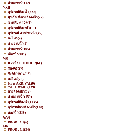
ส่วนอาบน้ำ
(12)
VRH
อุปกรณ์ห้องน้ำ
(622)
สุขภัณฑ์/อ่างล้างหน้า
(22)
บานพับ ลูกบิด
(4)
อุปกรณ์ห้องครัว
(11)
อุปกรณ์ อ่างล้างหน้า
(45)
อะไหล่
(9)
อ่างอาบน้ำ
(1)
ส่วนอาบน้ำ
(95)
ก๊อกน้ำ
(287)
WS
เเคมปิ้ง OUTDOOR
(61)
ห้องครัว
(7)
ซิงค์ล้างจาน
(13)
อะไหล่
(26)
NEW ARRIVAL
(0)
WIRE WARE
(139)
อ่างล้างหน้า
(52)
ส่วนอาบน้ำ
(159)
อุปกรณ์ห้องน้ำ
(1135)
อุปกรณ์อ่างล้างหน้า
(100)
ก๊อกน้ำ
(339)
จิงโจ้
PRODUCT
(6)
MK
PRODUCT
(34)