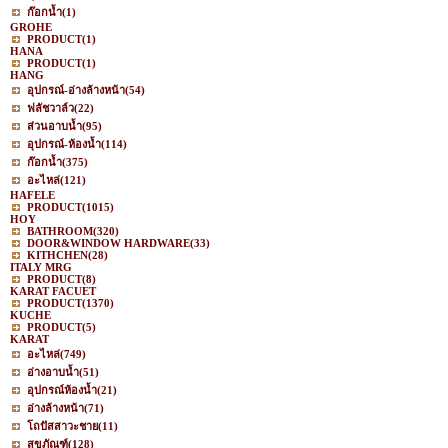
ก๊อกน้ำ
(1)
GROHE
PRODUCT
(1)
HANA
PRODUCT
(1)
HANG
อุปกรณ์-อ่างล้างหน้า
(54)
ฟลัชวาล์ว
(22)
ส่วนอาบน้ำ
(95)
อุปกรณ์-ห้องน้ำ
(114)
ก๊อกน้ำ
(375)
อะไหล่
(121)
HAFELE
PRODUCT
(1015)
HOY
BATHROOM
(320)
DOOR&WINDOW HARDWARE
(33)
KITHCHEN
(28)
ITALY MRG
PRODUCT
(8)
KARAT FACUET
PRODUCT
(1370)
KUCHE
PRODUCT
(5)
KARAT
อะไหล่
(749)
อ่างอาบน้ำ
(51)
อุปกรณ์ห้องน้ำ
(21)
อ่างล้างหน้า
(71)
โถปัสสาวะชาย
(11)
สุขภัณฑ์
(128)