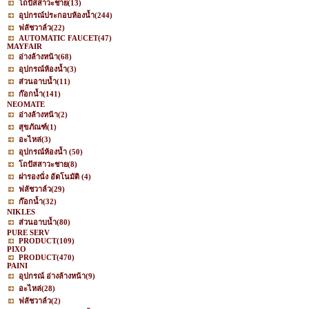
โถปัสสาวะชาย
(13)
อุปกรณ์ประกอบห้องน้ำ
(244)
ฟลัชวาล์ว
(22)
AUTOMATIC FAUCET
(47)
MAYFAIR
อ่างล้างหน้า
(68)
อุปกรณ์ห้องน้ำ
(3)
ส่วนอาบน้ำ
(11)
ก๊อกน้ำ
(141)
NEOMATE
อ่างล้างหน้า
(2)
สุขภัณฑ์
(1)
อะไหล่
(3)
อุปกรณ์ห้องน้ำ
(50)
โถปัสสาวะชาย
(8)
ฝารองนั่ง อัตโนมัติ
(4)
ฟลัชวาล์ว
(29)
ก๊อกน้ำ
(32)
NIKLES
ส่วนอาบน้ำ
(80)
PURE SERV
PRODUCT
(109)
PIXO
PRODUCT
(470)
PAINI
อุปกรณ์ อ่างล้างหน้า
(9)
อะไหล่
(28)
ฟลัชวาล์ว
(2)