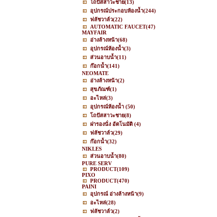
โถปัสสาวะชาย
(13)
อุปกรณ์ประกอบห้องน้ำ
(244)
ฟลัชวาล์ว
(22)
AUTOMATIC FAUCET
(47)
MAYFAIR
อ่างล้างหน้า
(68)
อุปกรณ์ห้องน้ำ
(3)
ส่วนอาบน้ำ
(11)
ก๊อกน้ำ
(141)
NEOMATE
อ่างล้างหน้า
(2)
สุขภัณฑ์
(1)
อะไหล่
(3)
อุปกรณ์ห้องน้ำ
(50)
โถปัสสาวะชาย
(8)
ฝารองนั่ง อัตโนมัติ
(4)
ฟลัชวาล์ว
(29)
ก๊อกน้ำ
(32)
NIKLES
ส่วนอาบน้ำ
(80)
PURE SERV
PRODUCT
(109)
PIXO
PRODUCT
(470)
PAINI
อุปกรณ์ อ่างล้างหน้า
(9)
อะไหล่
(28)
ฟลัชวาล์ว
(2)