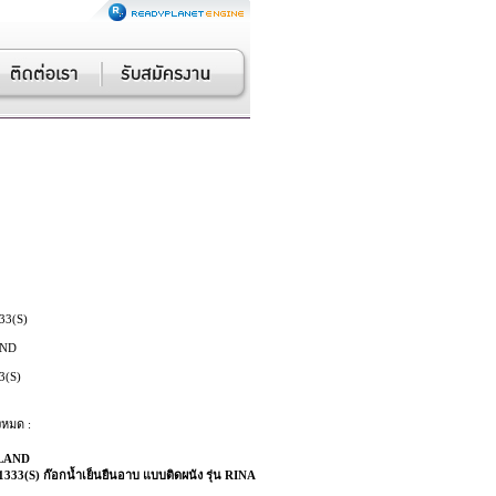
A
33(S)
ND
3(S)
งหมด :
LAND
333(S) ก๊อกน้ำเย็นยืนอาบ แบบติดผนัง รุ่น RINA