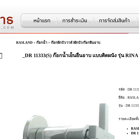
RASLAND
>
ก๊อกน้ำ
>
ก๊อกฝักบัว/วาล์วฝักบัว/ก๊อกยืนอาบ
_DR 11333(S) ก๊อกน้ำเย็นยืนอาบ แบบติดผนัง รุ่น RIN
รหัส :
DR 113
ยี่ห้อ :
RASLA
รุ่น :
DR 1133
รายละเอียดทั้
RAS
DR 11