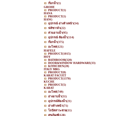
ก๊อกน้ำ
(1)
GROHE
PRODUCT
(1)
HANA
PRODUCT
(1)
HANG
อุปกรณ์-อ่างล้างหน้า
(54)
ฟลัชวาล์ว
(22)
ส่วนอาบน้ำ
(95)
อุปกรณ์-ห้องน้ำ
(114)
ก๊อกน้ำ
(375)
อะไหล่
(121)
HAFELE
PRODUCT
(1015)
HOY
BATHROOM
(320)
DOOR&WINDOW HARDWARE
(33)
KITHCHEN
(28)
ITALY MRG
PRODUCT
(8)
KARAT FACUET
PRODUCT
(1370)
KUCHE
PRODUCT
(5)
KARAT
อะไหล่
(749)
อ่างอาบน้ำ
(51)
อุปกรณ์ห้องน้ำ
(21)
อ่างล้างหน้า
(71)
โถปัสสาวะชาย
(11)
สุขภัณฑ์
(128)