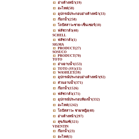
อ่างล้างหน้า
(19)
อะไหล่
(58)
อุปกรณ์ประกอบอ่างล้างหน้า
(33)
ก๊อกน้ำ
(258)
โถปัสสาวะชาย+เซ็นเซอร์
(10)
ฟลัชวาล์ว
(40)
SCHELL
ฟลัชวาล์ว
(1)
SIGMA
PRODUCT
(27)
SOSUCO
PRODUCT
(70)
TOTO
อ่างอาบน้ำ
(153)
TOTO (SV)
(15)
WASHLET
(59)
อุปกรณ์ประกอบอ่างล้างหน้า
(92)
ส่วนอาบน้ำ
(371)
ก๊อกน้ำ
(1526)
ฟลัชวาล์ว
(171)
อุปกรณ์ประกอบห้องน้ำ
(332)
อะไหล่
(1242)
โถปัสสาวะ ชาย/หญิง
(48)
อ่างล้างหน้า
(297)
สุขภัณฑ์
(321)
VISENTIN
ก๊อกน้ำ
(23)
อะไหล่
(1)