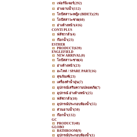
เฟอร์นิเจอร์
(292)
อ่างอาบน้ำ
(112)
โถปัสสาวะหญิง (BIDET)
(29)
โถปัสสาวะชาย
(60)
อ่างล้างหน้า
(416)
CONTI PLUS
ฟลัชวาล์ว
(4)
ก๊อกน้ำ
(23)
ESTHER
PRODUCT
(639)
ENGLEFIELD
NEW ARRIVAL
(0)
โถปัสสาวะชาย
(4)
อ่างล้างหน้า
(23)
อะไหล่ / SPARE PART
(16)
สุขภัณฑ์
(23)
เครื่องทำน้ำอุ่น
(7)
อุปกรณ์เสริมความปลอดภัย
(7)
อุปกรณ์ อ่างล้างหน้า
(25)
ฟลัชวาล์ว
(10)
อุปกรณ์ประกอบห้องน้ำ
(55)
ส่วนอาบน้ำ
(50)
ก๊อกน้ำ
(132)
GC
PRODUCT
(48)
GLOBO
BATHROOM
(9)
อุปกรณ์ประกอบห้องน้ำ
(1)