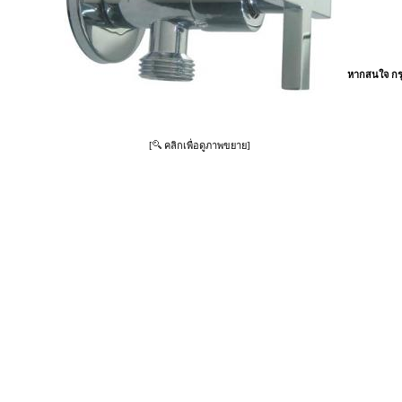
หากสนใจ กรุ
[
คลิกเพื่อดูภาพขยาย]