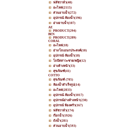
ฟลัชวาล์ว
(40)
อะไหล่
(2115)
ส่วนอาบน้ำ
(272)
อุปกรณ์-ห้องน้ำ
(196)
อ่างอาบน้ำ
(107)
AE
PRODUCT
(294)
BEN
PRODUCT
(289)
CORAL
อะไหล่
(18)
อ่าง/โถเอนกประสงค์
(10)
อุปกรณ์-ห้องน้ำ
(18)
โถปัสสาวะชาย/หญิง
(12)
อ่างล้างหน้า
(33)
สุขภัณฑ์
(41)
COTTO
สุขภัณฑ์
(705)
ห้องน้ำสำเร็จรูป
(14)
อะไหล่
(2833)
อุปกรณ์-ห้องน้ำ
(1017)
อุปกรณ์อ่างล้างหน้า
(230)
อุปกรณ์ ห้องครัว
(167)
ฟลัชวาล์ว
(174)
ก๊อกน้ำ
(1926)
ถังน้ำ
(281)
ส่วนอาบน้ำ
(593)