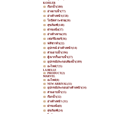
KOHLER
ก๊อกน้ำ
(580)
อ่างอาบน้ำ
(77)
อ่างล้างหน้า
(158)
โถปัสสาวะชาย
(20)
สุขภัณฑ์
(148)
ฝารองนั่ง
(37)
อ่างล้างจาน
(19)
เฟอร์นิเจอร์
(36)
ฟลัชวาล์ว
(22)
อุปกรณ์ อ่างล้างหน้า
(14)
ส่วนอาบน้ำ
(196)
ตู้/ฉากกั้นอาบน้ำ
(27)
อุปกรณ์ประกอบห้องน้ำ
(189)
อะไหล่
(725)
LA BELLE
PRODUCT
(2)
MARVEL
อะไหล่
(0)
NEW ARRIVAL
(11)
อุปกรณ์ประกอบอ่างล้างหน้า
(14)
ส่วนอาบน้ำ
(15)
ก๊อกน้ำ
(32)
อ่างล้างหน้า
(31)
ฝารองนั่ง
(8)
สุขภัณฑ์
(24)