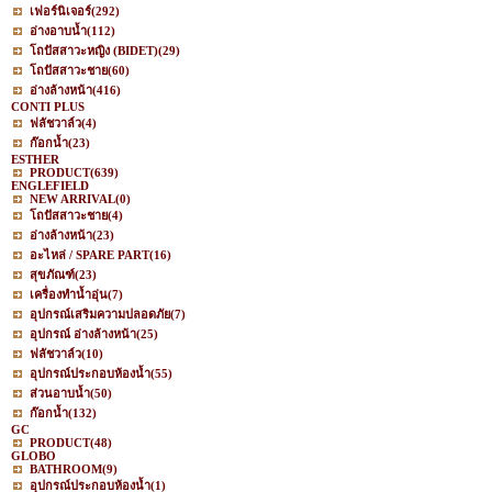
เฟอร์นิเจอร์
(292)
อ่างอาบน้ำ
(112)
โถปัสสาวะหญิง (BIDET)
(29)
โถปัสสาวะชาย
(60)
อ่างล้างหน้า
(416)
CONTI PLUS
ฟลัชวาล์ว
(4)
ก๊อกน้ำ
(23)
ESTHER
PRODUCT
(639)
ENGLEFIELD
NEW ARRIVAL
(0)
โถปัสสาวะชาย
(4)
อ่างล้างหน้า
(23)
อะไหล่ / SPARE PART
(16)
สุขภัณฑ์
(23)
เครื่องทำน้ำอุ่น
(7)
อุปกรณ์เสริมความปลอดภัย
(7)
อุปกรณ์ อ่างล้างหน้า
(25)
ฟลัชวาล์ว
(10)
อุปกรณ์ประกอบห้องน้ำ
(55)
ส่วนอาบน้ำ
(50)
ก๊อกน้ำ
(132)
GC
PRODUCT
(48)
GLOBO
BATHROOM
(9)
อุปกรณ์ประกอบห้องน้ำ
(1)