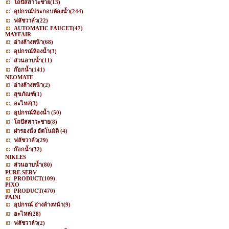
โถปัสสาวะชาย
(13)
อุปกรณ์ประกอบห้องน้ำ
(244)
ฟลัชวาล์ว
(22)
AUTOMATIC FAUCET
(47)
MAYFAIR
อ่างล้างหน้า
(68)
อุปกรณ์ห้องน้ำ
(3)
ส่วนอาบน้ำ
(11)
ก๊อกน้ำ
(141)
NEOMATE
อ่างล้างหน้า
(2)
สุขภัณฑ์
(1)
อะไหล่
(3)
อุปกรณ์ห้องน้ำ
(50)
โถปัสสาวะชาย
(8)
ฝารองนั่ง อัตโนมัติ
(4)
ฟลัชวาล์ว
(29)
ก๊อกน้ำ
(32)
NIKLES
ส่วนอาบน้ำ
(80)
PURE SERV
PRODUCT
(109)
PIXO
PRODUCT
(470)
PAINI
อุปกรณ์ อ่างล้างหน้า
(9)
อะไหล่
(28)
ฟลัชวาล์ว
(2)