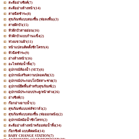
สะดืออ่างซิงค์
(7)
สะดืออ่างล้างหน้า
(14)
สายฉีดชำระ
(8)
สุขภัณฑ์แบบสองชิ้น (ท่อลงพื้น)
(3)
สายฝักบัว
(15)
หัวฝักบัวสายอ่อน
(16)
หัวฝักบัวแบบก้านแข็ง
(2)
ห่วงแขวนผ้า
(11)
หน้าแปลนติดตั้งชักโครก
(4)
หัวฉีดชำระ
(9)
อ่างล้างหน้า
(16)
อะไหล่ท่อน้ำทิ้ง
(7)
อุปกรณ์ห้องน้ำ (SET)
(6)
อุปกรณ์เสริมความปลอดภัย
(32)
อุปกรณ์ประกอบโถปัสสาะชาย
(3)
อุปกรณ์ยึดพื้นสำหรับสุขภัณฑ์
(2)
อุปกรณ์ประกอบประตู/หน้าต่าง
(26)
อ่างซิงค์
(1)
ก๊อกอ่างอาบน้ำ
(1)
สุขภัณฑ์แบบฟลัชวาล์ว
(2)
สุขภัณฑ์แบบสองชิ้น (ท่อออกผนัง)
(2)
อุปกรณ์หม้อน้ำชักโครก
(2)
สะดืออ่างล้างหน้าพร้อมท่อน้ำทิ้ง
(34)
ก๊อกซิงค์ แบบติดผนัง
(14)
BABY CHANGE STATION
(7)