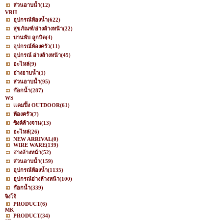
ส่วนอาบน้ำ
(12)
VRH
อุปกรณ์ห้องน้ำ
(622)
สุขภัณฑ์/อ่างล้างหน้า
(22)
บานพับ ลูกบิด
(4)
อุปกรณ์ห้องครัว
(11)
อุปกรณ์ อ่างล้างหน้า
(45)
อะไหล่
(9)
อ่างอาบน้ำ
(1)
ส่วนอาบน้ำ
(95)
ก๊อกน้ำ
(287)
WS
เเคมปิ้ง OUTDOOR
(61)
ห้องครัว
(7)
ซิงค์ล้างจาน
(13)
อะไหล่
(26)
NEW ARRIVAL
(0)
WIRE WARE
(139)
อ่างล้างหน้า
(52)
ส่วนอาบน้ำ
(159)
อุปกรณ์ห้องน้ำ
(1135)
อุปกรณ์อ่างล้างหน้า
(100)
ก๊อกน้ำ
(339)
จิงโจ้
PRODUCT
(6)
MK
PRODUCT
(34)