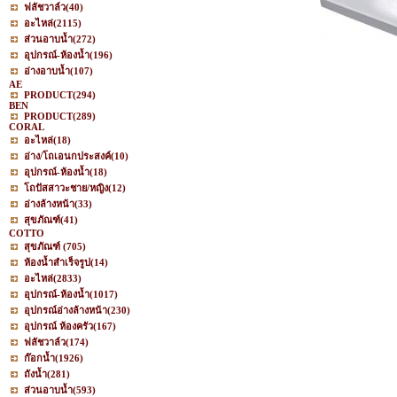
ฟลัชวาล์ว
(40)
อะไหล่
(2115)
ส่วนอาบน้ำ
(272)
อุปกรณ์-ห้องน้ำ
(196)
อ่างอาบน้ำ
(107)
AE
PRODUCT
(294)
BEN
PRODUCT
(289)
CORAL
อะไหล่
(18)
อ่าง/โถเอนกประสงค์
(10)
อุปกรณ์-ห้องน้ำ
(18)
โถปัสสาวะชาย/หญิง
(12)
อ่างล้างหน้า
(33)
สุขภัณฑ์
(41)
COTTO
สุขภัณฑ์
(705)
ห้องน้ำสำเร็จรูป
(14)
อะไหล่
(2833)
อุปกรณ์-ห้องน้ำ
(1017)
อุปกรณ์อ่างล้างหน้า
(230)
อุปกรณ์ ห้องครัว
(167)
ฟลัชวาล์ว
(174)
ก๊อกน้ำ
(1926)
ถังน้ำ
(281)
ส่วนอาบน้ำ
(593)