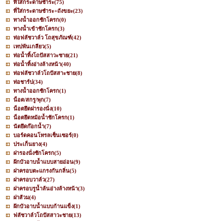
ที่ใส่กระดาษชำระ
(75)
ที่ใส่กระดาษชำระ+ถังขยะ
(23)
ทางน้ำออกชักโครก
(0)
ทางน้ำเข้าชักโครก
(3)
ท่อฟลัชวาล์ว โถสุขภัณฑ์
(42)
เทปพันเกลียว
(5)
ท่อน้ำทิ้งโถปัสสาวะชาย
(21)
ท่อน้ำทิ้งอ่างล้างหน้า
(40)
ท่อฟลัชวาล์วโถปัสสาะชาย
(8)
ท่อชาร์ป
(34)
ทางน้ำออกชักโครก
(1)
น็อต/สกรู/พุก
(7)
น็อตยึดฝารองนั่ง
(10)
น็อตยึดหม้อน้ำชักโครก
(1)
นัตยึดก๊อกน้ำ
(7)
บอร์ดคอนโทรลเซ็นเซอร์
(0)
ประเก็นยาง
(4)
ฝารองนั่งชักโครก
(5)
ฝักบัวอาบน้ำแบบสายอ่อน
(9)
ฝาครอบตะแกรงกันกลิ่น
(5)
ฝาครอบวาล์ว
(27)
ฝาครอบรูน้ำล้นอ่างล้างหน้า
(3)
ฝาส้วม
(4)
ฝักบัวอาบน้ำแบบก้านแข็ง
(1)
ฟลัชวาล์วโถปัสสาวะชาย
(13)