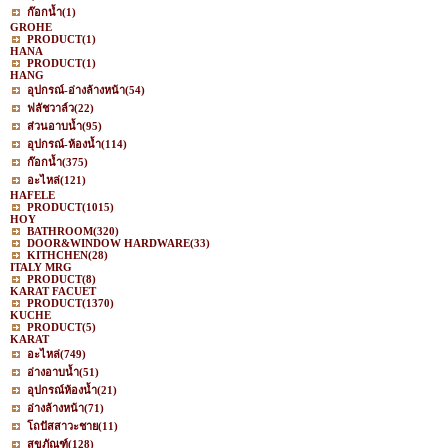
ก๊อกน้ำ
(1)
GROHE
PRODUCT
(1)
HANA
PRODUCT
(1)
HANG
อุปกรณ์-อ่างล้างหน้า
(54)
ฟลัชวาล์ว
(22)
ส่วนอาบน้ำ
(95)
อุปกรณ์-ห้องน้ำ
(114)
ก๊อกน้ำ
(375)
อะไหล่
(121)
HAFELE
PRODUCT
(1015)
HOY
BATHROOM
(320)
DOOR&WINDOW HARDWARE
(33)
KITHCHEN
(28)
ITALY MRG
PRODUCT
(8)
KARAT FACUET
PRODUCT
(1370)
KUCHE
PRODUCT
(5)
KARAT
อะไหล่
(749)
อ่างอาบน้ำ
(51)
อุปกรณ์ห้องน้ำ
(21)
อ่างล้างหน้า
(71)
โถปัสสาวะชาย
(11)
สุขภัณฑ์
(128)