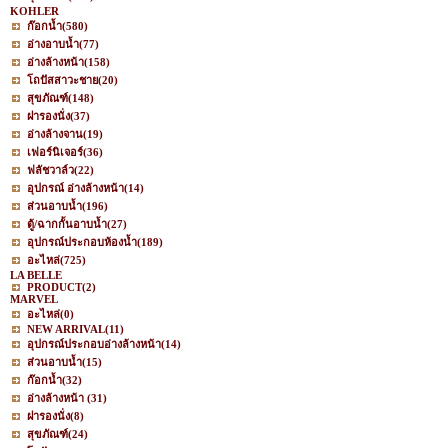
KOHLER
ก๊อกน้ำ
(580)
อ่างอาบน้ำ
(77)
อ่างล้างหน้า
(158)
โถปัสสาวะชาย
(20)
สุขภัณฑ์
(148)
ฝารองนั่ง
(37)
อ่างล้างจาน
(19)
เฟอร์นิเจอร์
(36)
ฟลัชวาล์ว
(22)
อุปกรณ์ อ่างล้างหน้า
(14)
ส่วนอาบน้ำ
(196)
ตู้/ฉากกั้นอาบน้ำ
(27)
อุปกรณ์ประกอบห้องน้ำ
(189)
อะไหล่
(725)
LA BELLE
PRODUCT
(2)
MARVEL
อะไหล่
(0)
NEW ARRIVAL
(11)
อุปกรณ์ประกอบอ่างล้างหน้า
(14)
ส่วนอาบน้ำ
(15)
ก๊อกน้ำ
(32)
อ่างล้างหน้า
(31)
ฝารองนั่ง
(8)
สุขภัณฑ์
(24)