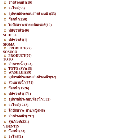
อ่างล้างหน้า
(19)
อะไหล่
(58)
อุปกรณ์ประกอบอ่างล้างหน้า
(33)
ก๊อกน้ำ
(258)
โถปัสสาวะชาย+เซ็นเซอร์
(10)
ฟลัชวาล์ว
(40)
SCHELL
ฟลัชวาล์ว
(1)
SIGMA
PRODUCT
(27)
SOSUCO
PRODUCT
(70)
TOTO
อ่างอาบน้ำ
(153)
TOTO (SV)
(15)
WASHLET
(59)
อุปกรณ์ประกอบอ่างล้างหน้า
(92)
ส่วนอาบน้ำ
(371)
ก๊อกน้ำ
(1526)
ฟลัชวาล์ว
(171)
อุปกรณ์ประกอบห้องน้ำ
(332)
อะไหล่
(1242)
โถปัสสาวะ ชาย/หญิง
(48)
อ่างล้างหน้า
(297)
สุขภัณฑ์
(321)
VISENTIN
ก๊อกน้ำ
(23)
อะไหล่
(1)