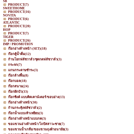
SB
PRODUCT
(7)
SWEETHOME
PRODUCT
(16)
NOVITA
PRODUCT
(6)
ATLANTIC
PRODUCT
(20)
HOP
PRODUCT
(7)
TIGER
PRODUCT
(26)
IMP / PROMOTION
ก๊อกอ่างล้างหน้า (SET)
(18)
ก๊อกตู้น้ำดื่ม
(12)
ก้านโยกฟลัชวาล์ว/ชุดกดฟลัชวาล์ว
(3)
กระจก
(7)
แกนกระดาษชำระ
(3)
ก๊อกล้างพื้น
(8)
ก๊อกบอล
(18)
ก๊อกสนาม
(24)
ก๊อกฝักบัว
(33)
ก๊อกซิงค์ แบบติดเคาน์เตอร์/ขอบอ่าง
(13)
ก๊อกอ่างล้างหน้า
(30)
ก้านกระทุ้งฟลัชวาล์ว
(2)
ก๊อกน้ำแบบเท้าเหยียบ
(3)
ก๊อกอ่างล้างหน้าแบบกด
(3)
ขอแขวนอ่างล้างหน้า/โถปัสสาวะชาย
(7)
ขอแขวนน้ำเกลือ/ขอแขวนถุงผ้าอนามัย
(3)