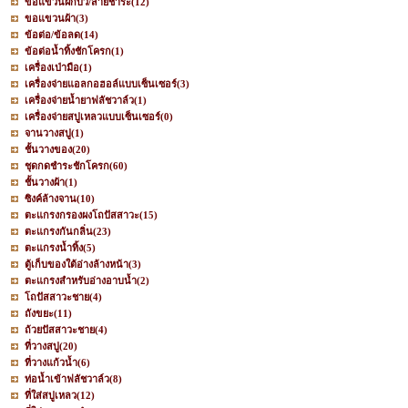
ขอแขวนฝักบัว/สายชำระ
(12)
ขอแขวนผ้า
(3)
ข้อต่อ/ข้อลด
(14)
ข้อต่อน้ำทิ้งชักโครก
(1)
เครื่องเป่ามือ
(1)
เครื่องจ่ายแอลกอฮอล์แบบเซ็นเซอร์
(3)
เครื่องจ่ายน้ำยาฟลัชวาล์ว
(1)
เครื่องจ่ายสบู่เหลวแบบเซ็นเซอร์
(0)
จานวางสบู่
(1)
ชั้นวางของ
(20)
ชุดกดชำระชักโครก
(60)
ชั้นวางผ้า
(1)
ซิงค์ล้างจาน
(10)
ตะแกรงกรองผงโถปัสสาวะ
(15)
ตะแกรงกันกลิ่น
(23)
ตะแกรงน้ำทิ้ง
(5)
ตู้เก็บของใต้อ่างล้างหน้า
(3)
ตะแกรงสำหรับอ่างอาบน้ำ
(2)
โถปัสสาวะชาย
(4)
ถังขยะ
(11)
ถ้วยปัสสาวะชาย
(4)
ที่วางสบู่
(20)
ที่วางแก้วน้ำ
(6)
ท่อน้ำเข้าฟลัชวาล์ว
(8)
ที่ใส่สบู่เหลว
(12)