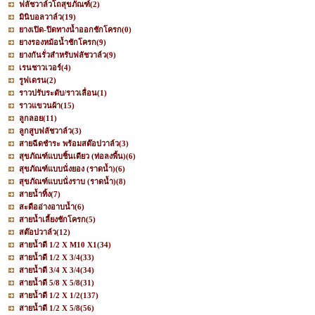
ฟลัชวาล์วโถสุขภัณฑ์
(2)
มินิบอลวาล์ว
(19)
ยางเปิด-ปิดทางน้ำออกชักโครก
(0)
ยางรองหม้อน้ำชักโครก
(9)
ยางกันรั่วสำหรับฟลัชวาล์ว
(9)
เรนชาวเวอร์
(4)
รูฟเดรน
(2)
ราวปรับระดับ/ราวเลื่อน
(1)
ราวแขวนผ้า
(15)
ลูกลอย
(11)
ลูกสูบฟลัชวาล์ว
(3)
สายฉีดชำระ พร้อมสต๊อปวาล์ว
(3)
สุขภัณฑ์แบบชิ้นเดียว (ท่อลงพื้น)
(6)
สุขภัณฑ์แบบนั่งยอง (ราดน้ำ)
(6)
สุขภัณฑ์แบบนั่งราบ (ราดน้ำ)
(8)
สายน้ำทิ้ง
(7)
สะดืออ่างอาบน้ำ
(6)
สายน้ำเลี้ยงชักโครก
(5)
สต๊อปวาล์ว
(12)
สายน้ำดี 1/2 X M10 X1
(34)
สายน้ำดี 1/2 X 3/4
(33)
สายน้ำดี 3/4 X 3/4
(34)
สายน้ำดี 5/8 X 5/8
(31)
สายน้ำดี 1/2 X 1/2
(137)
สายน้ำดี 1/2 X 5/8
(56)