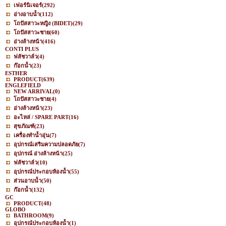
เฟอร์นิเจอร์
(292)
อ่างอาบน้ำ
(112)
โถปัสสาวะหญิง (BIDET)
(29)
โถปัสสาวะชาย
(60)
อ่างล้างหน้า
(416)
CONTI PLUS
ฟลัชวาล์ว
(4)
ก๊อกน้ำ
(23)
ESTHER
PRODUCT
(639)
ENGLEFIELD
NEW ARRIVAL
(0)
โถปัสสาวะชาย
(4)
อ่างล้างหน้า
(23)
อะไหล่ / SPARE PART
(16)
สุขภัณฑ์
(23)
เครื่องทำน้ำอุ่น
(7)
อุปกรณ์เสริมความปลอดภัย
(7)
อุปกรณ์ อ่างล้างหน้า
(25)
ฟลัชวาล์ว
(10)
อุปกรณ์ประกอบห้องน้ำ
(55)
ส่วนอาบน้ำ
(50)
ก๊อกน้ำ
(132)
GC
PRODUCT
(48)
GLOBO
BATHROOM
(9)
อุปกรณ์ประกอบห้องน้ำ
(1)