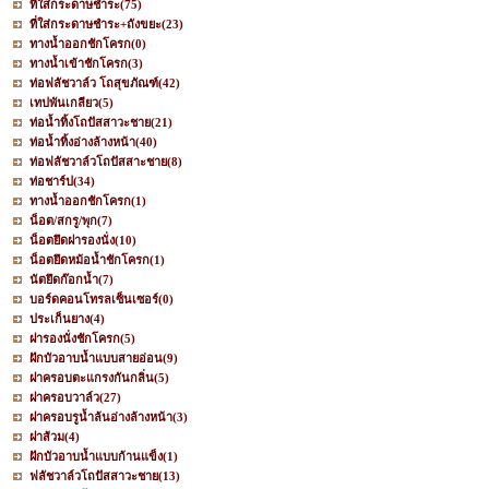
ที่ใส่กระดาษชำระ
(75)
ที่ใส่กระดาษชำระ+ถังขยะ
(23)
ทางน้ำออกชักโครก
(0)
ทางน้ำเข้าชักโครก
(3)
ท่อฟลัชวาล์ว โถสุขภัณฑ์
(42)
เทปพันเกลียว
(5)
ท่อน้ำทิ้งโถปัสสาวะชาย
(21)
ท่อน้ำทิ้งอ่างล้างหน้า
(40)
ท่อฟลัชวาล์วโถปัสสาะชาย
(8)
ท่อชาร์ป
(34)
ทางน้ำออกชักโครก
(1)
น็อต/สกรู/พุก
(7)
น็อตยึดฝารองนั่ง
(10)
น็อตยึดหม้อน้ำชักโครก
(1)
นัตยึดก๊อกน้ำ
(7)
บอร์ดคอนโทรลเซ็นเซอร์
(0)
ประเก็นยาง
(4)
ฝารองนั่งชักโครก
(5)
ฝักบัวอาบน้ำแบบสายอ่อน
(9)
ฝาครอบตะแกรงกันกลิ่น
(5)
ฝาครอบวาล์ว
(27)
ฝาครอบรูน้ำล้นอ่างล้างหน้า
(3)
ฝาส้วม
(4)
ฝักบัวอาบน้ำแบบก้านแข็ง
(1)
ฟลัชวาล์วโถปัสสาวะชาย
(13)