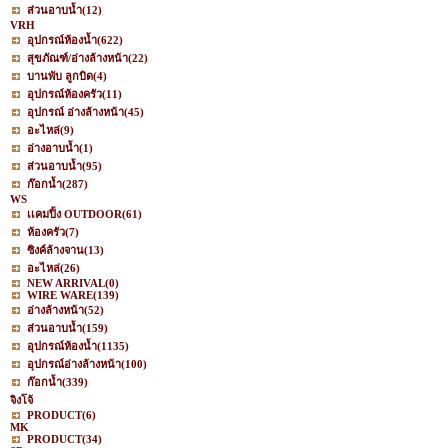
ส่วนอาบน้ำ
(12)
VRH
อุปกรณ์ห้องน้ำ
(622)
สุขภัณฑ์/อ่างล้างหน้า
(22)
บานพับ ลูกบิด
(4)
อุปกรณ์ห้องครัว
(11)
อุปกรณ์ อ่างล้างหน้า
(45)
อะไหล่
(9)
อ่างอาบน้ำ
(1)
ส่วนอาบน้ำ
(95)
ก๊อกน้ำ
(287)
WS
เเคมปิ้ง OUTDOOR
(61)
ห้องครัว
(7)
ซิงค์ล้างจาน
(13)
อะไหล่
(26)
NEW ARRIVAL
(0)
WIRE WARE
(139)
อ่างล้างหน้า
(52)
ส่วนอาบน้ำ
(159)
อุปกรณ์ห้องน้ำ
(1135)
อุปกรณ์อ่างล้างหน้า
(100)
ก๊อกน้ำ
(339)
จิงโจ้
PRODUCT
(6)
MK
PRODUCT
(34)