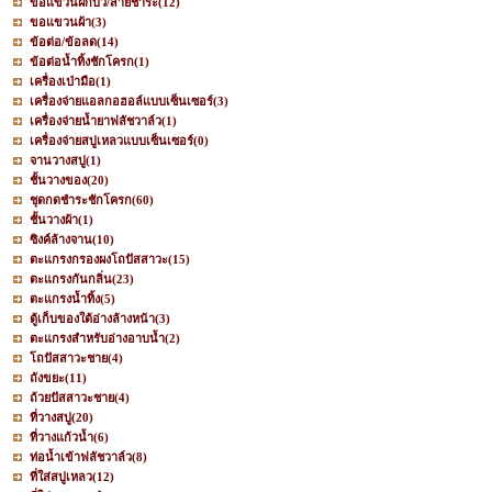
ขอแขวนฝักบัว/สายชำระ
(12)
ขอแขวนผ้า
(3)
ข้อต่อ/ข้อลด
(14)
ข้อต่อน้ำทิ้งชักโครก
(1)
เครื่องเป่ามือ
(1)
เครื่องจ่ายแอลกอฮอล์แบบเซ็นเซอร์
(3)
เครื่องจ่ายน้ำยาฟลัชวาล์ว
(1)
เครื่องจ่ายสบู่เหลวแบบเซ็นเซอร์
(0)
จานวางสบู่
(1)
ชั้นวางของ
(20)
ชุดกดชำระชักโครก
(60)
ชั้นวางผ้า
(1)
ซิงค์ล้างจาน
(10)
ตะแกรงกรองผงโถปัสสาวะ
(15)
ตะแกรงกันกลิ่น
(23)
ตะแกรงน้ำทิ้ง
(5)
ตู้เก็บของใต้อ่างล้างหน้า
(3)
ตะแกรงสำหรับอ่างอาบน้ำ
(2)
โถปัสสาวะชาย
(4)
ถังขยะ
(11)
ถ้วยปัสสาวะชาย
(4)
ที่วางสบู่
(20)
ที่วางแก้วน้ำ
(6)
ท่อน้ำเข้าฟลัชวาล์ว
(8)
ที่ใส่สบู่เหลว
(12)