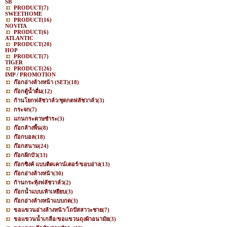
SB
PRODUCT
(7)
SWEETHOME
PRODUCT
(16)
NOVITA
PRODUCT
(6)
ATLANTIC
PRODUCT
(20)
HOP
PRODUCT
(7)
TIGER
PRODUCT
(26)
IMP / PROMOTION
ก๊อกอ่างล้างหน้า (SET)
(18)
ก๊อกตู้น้ำดื่ม
(12)
ก้านโยกฟลัชวาล์ว/ชุดกดฟลัชวาล์ว
(3)
กระจก
(7)
แกนกระดาษชำระ
(3)
ก๊อกล้างพื้น
(8)
ก๊อกบอล
(18)
ก๊อกสนาม
(24)
ก๊อกฝักบัว
(33)
ก๊อกซิงค์ แบบติดเคาน์เตอร์/ขอบอ่าง
(13)
ก๊อกอ่างล้างหน้า
(30)
ก้านกระทุ้งฟลัชวาล์ว
(2)
ก๊อกน้ำแบบเท้าเหยียบ
(3)
ก๊อกอ่างล้างหน้าแบบกด
(3)
ขอแขวนอ่างล้างหน้า/โถปัสสาวะชาย
(7)
ขอแขวนน้ำเกลือ/ขอแขวนถุงผ้าอนามัย
(3)