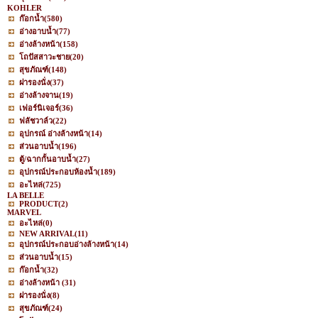
KOHLER
ก๊อกน้ำ
(580)
อ่างอาบน้ำ
(77)
อ่างล้างหน้า
(158)
โถปัสสาวะชาย
(20)
สุขภัณฑ์
(148)
ฝารองนั่ง
(37)
อ่างล้างจาน
(19)
เฟอร์นิเจอร์
(36)
ฟลัชวาล์ว
(22)
อุปกรณ์ อ่างล้างหน้า
(14)
ส่วนอาบน้ำ
(196)
ตู้/ฉากกั้นอาบน้ำ
(27)
อุปกรณ์ประกอบห้องน้ำ
(189)
อะไหล่
(725)
LA BELLE
PRODUCT
(2)
MARVEL
อะไหล่
(0)
NEW ARRIVAL
(11)
อุปกรณ์ประกอบอ่างล้างหน้า
(14)
ส่วนอาบน้ำ
(15)
ก๊อกน้ำ
(32)
อ่างล้างหน้า
(31)
ฝารองนั่ง
(8)
สุขภัณฑ์
(24)