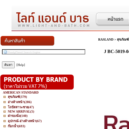
RASLAND
>
สุขภัณฑ์
J BC-5019-0
[Help]
AMERICAN STANDARD
สุขภัณฑ์
(379)
อ่างล้างหน้า
(286)
โถปัสสาวะชาย
(47)
NEW ARRIVAL
(5)
ฝารองนั่ง
(140)
อุปกรณ์-อ่างล้างหน้า
(67)
ก๊อกน้ำ
(693)