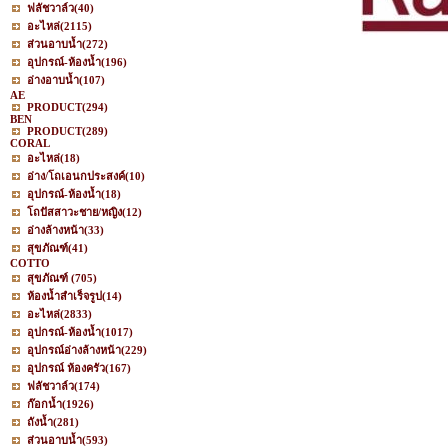
ฟลัชวาล์ว
(40)
อะไหล่
(2115)
ส่วนอาบน้ำ
(272)
อุปกรณ์-ห้องน้ำ
(196)
อ่างอาบน้ำ
(107)
AE
PRODUCT
(294)
BEN
PRODUCT
(289)
CORAL
อะไหล่
(18)
อ่าง/โถเอนกประสงค์
(10)
อุปกรณ์-ห้องน้ำ
(18)
โถปัสสาวะชาย/หญิง
(12)
อ่างล้างหน้า
(33)
สุขภัณฑ์
(41)
COTTO
สุขภัณฑ์
(705)
ห้องน้ำสำเร็จรูป
(14)
อะไหล่
(2833)
อุปกรณ์-ห้องน้ำ
(1017)
อุปกรณ์อ่างล้างหน้า
(229)
อุปกรณ์ ห้องครัว
(167)
ฟลัชวาล์ว
(174)
ก๊อกน้ำ
(1926)
ถังน้ำ
(281)
ส่วนอาบน้ำ
(593)