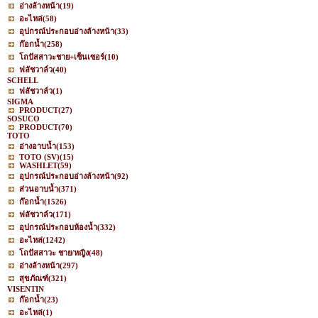
อ่างล้างหน้า
(19)
อะไหล่
(58)
อุปกรณ์ประกอบอ่างล้างหน้า
(33)
ก๊อกน้ำ
(258)
โถปัสสาวะชาย+เซ็นเซอร์
(10)
ฟลัชวาล์ว
(40)
SCHELL
ฟลัชวาล์ว
(1)
SIGMA
PRODUCT
(27)
SOSUCO
PRODUCT
(70)
TOTO
อ่างอาบน้ำ
(153)
TOTO (SV)
(15)
WASHLET
(59)
อุปกรณ์ประกอบอ่างล้างหน้า
(92)
ส่วนอาบน้ำ
(371)
ก๊อกน้ำ
(1526)
ฟลัชวาล์ว
(171)
อุปกรณ์ประกอบห้องน้ำ
(332)
อะไหล่
(1242)
โถปัสสาวะ ชาย/หญิง
(48)
อ่างล้างหน้า
(297)
สุขภัณฑ์
(321)
VISENTIN
ก๊อกน้ำ
(23)
อะไหล่
(1)