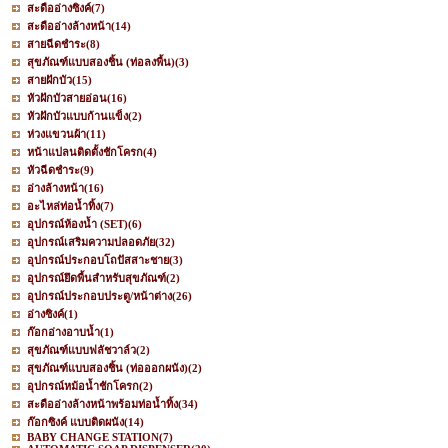
สะดืออ่างซิงค์
(7)
สะดืออ่างล้างหน้า
(14)
สายฉีดชำระ
(8)
สุขภัณฑ์แบบสองชิ้น (ท่อลงพื้น)
(3)
สายฝักบัว
(15)
หัวฝักบัวสายอ่อน
(16)
หัวฝักบัวแบบก้านแข็ง
(2)
ห่วงแขวนผ้า
(11)
หน้าแปลนติดตั้งชักโครก
(4)
หัวฉีดชำระ
(9)
อ่างล้างหน้า
(16)
อะไหล่ท่อน้ำทิ้ง
(7)
อุปกรณ์ห้องน้ำ (SET)
(6)
อุปกรณ์เสริมความปลอดภัย
(32)
อุปกรณ์ประกอบโถปัสสาะชาย
(3)
อุปกรณ์ยึดพื้นสำหรับสุขภัณฑ์
(2)
อุปกรณ์ประกอบประตู/หน้าต่าง
(26)
อ่างซิงค์
(1)
ก๊อกอ่างอาบน้ำ
(1)
สุขภัณฑ์แบบฟลัชวาล์ว
(2)
สุขภัณฑ์แบบสองชิ้น (ท่อออกผนัง)
(2)
อุปกรณ์หม้อน้ำชักโครก
(2)
สะดืออ่างล้างหน้าพร้อมท่อน้ำทิ้ง
(34)
ก๊อกซิงค์ แบบติดผนัง
(14)
BABY CHANGE STATION
(7)