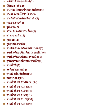
ฟลัชวาล์วโถสุขภัณฑ์
(2)
มินิบอลวาล์ว
(19)
ยางเปิด-ปิดทางน้ำออกชักโครก
(0)
ยางรองหม้อน้ำชักโครก
(9)
ยางกันรั่วสำหรับฟลัชวาล์ว
(9)
เรนชาวเวอร์
(4)
รูฟเดรน
(2)
ราวปรับระดับ/ราวเลื่อน
(1)
ราวแขวนผ้า
(15)
ลูกลอย
(11)
ลูกสูบฟลัชวาล์ว
(3)
สายฉีดชำระ พร้อมสต๊อปวาล์ว
(3)
สุขภัณฑ์แบบชิ้นเดียว (ท่อลงพื้น)
(6)
สุขภัณฑ์แบบนั่งยอง (ราดน้ำ)
(6)
สุขภัณฑ์แบบนั่งราบ (ราดน้ำ)
(8)
สายน้ำทิ้ง
(7)
สะดืออ่างอาบน้ำ
(6)
สายน้ำเลี้ยงชักโครก
(5)
สต๊อปวาล์ว
(12)
สายน้ำดี 1/2 X M10 X1
(34)
สายน้ำดี 1/2 X 3/4
(33)
สายน้ำดี 3/4 X 3/4
(34)
สายน้ำดี 5/8 X 5/8
(31)
สายน้ำดี 1/2 X 1/2
(137)
สายน้ำดี 1/2 X 5/8
(56)