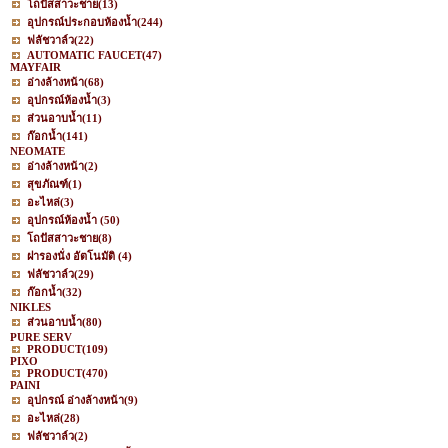
โถปัสสาวะชาย
(13)
อุปกรณ์ประกอบห้องน้ำ
(244)
ฟลัชวาล์ว
(22)
AUTOMATIC FAUCET
(47)
MAYFAIR
อ่างล้างหน้า
(68)
อุปกรณ์ห้องน้ำ
(3)
ส่วนอาบน้ำ
(11)
ก๊อกน้ำ
(141)
NEOMATE
อ่างล้างหน้า
(2)
สุขภัณฑ์
(1)
อะไหล่
(3)
อุปกรณ์ห้องน้ำ
(50)
โถปัสสาวะชาย
(8)
ฝารองนั่ง อัตโนมัติ
(4)
ฟลัชวาล์ว
(29)
ก๊อกน้ำ
(32)
NIKLES
ส่วนอาบน้ำ
(80)
PURE SERV
PRODUCT
(109)
PIXO
PRODUCT
(470)
PAINI
อุปกรณ์ อ่างล้างหน้า
(9)
อะไหล่
(28)
ฟลัชวาล์ว
(2)