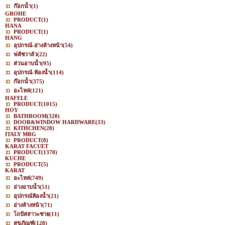
ก๊อกน้ำ
(1)
GROHE
PRODUCT
(1)
HANA
PRODUCT
(1)
HANG
อุปกรณ์-อ่างล้างหน้า
(54)
ฟลัชวาล์ว
(22)
ส่วนอาบน้ำ
(95)
อุปกรณ์-ห้องน้ำ
(114)
ก๊อกน้ำ
(375)
อะไหล่
(121)
HAFELE
PRODUCT
(1015)
HOY
BATHROOM
(320)
DOOR&WINDOW HARDWARE
(33)
KITHCHEN
(28)
ITALY MRG
PRODUCT
(8)
KARAT FACUET
PRODUCT
(1370)
KUCHE
PRODUCT
(5)
KARAT
อะไหล่
(749)
อ่างอาบน้ำ
(51)
อุปกรณ์ห้องน้ำ
(21)
อ่างล้างหน้า
(71)
โถปัสสาวะชาย
(11)
สุขภัณฑ์
(128)