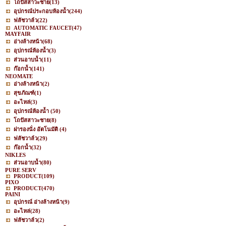
โถปัสสาวะชาย
(13)
อุปกรณ์ประกอบห้องน้ำ
(244)
ฟลัชวาล์ว
(22)
AUTOMATIC FAUCET
(47)
MAYFAIR
อ่างล้างหน้า
(68)
อุปกรณ์ห้องน้ำ
(3)
ส่วนอาบน้ำ
(11)
ก๊อกน้ำ
(141)
NEOMATE
อ่างล้างหน้า
(2)
สุขภัณฑ์
(1)
อะไหล่
(3)
อุปกรณ์ห้องน้ำ
(50)
โถปัสสาวะชาย
(8)
ฝารองนั่ง อัตโนมัติ
(4)
ฟลัชวาล์ว
(29)
ก๊อกน้ำ
(32)
NIKLES
ส่วนอาบน้ำ
(80)
PURE SERV
PRODUCT
(109)
PIXO
PRODUCT
(470)
PAINI
อุปกรณ์ อ่างล้างหน้า
(9)
อะไหล่
(28)
ฟลัชวาล์ว
(2)