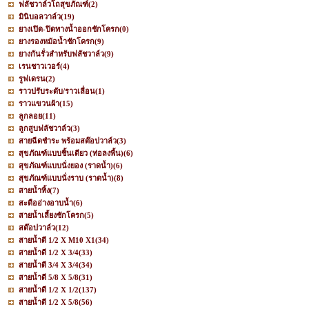
ฟลัชวาล์วโถสุขภัณฑ์
(2)
มินิบอลวาล์ว
(19)
ยางเปิด-ปิดทางน้ำออกชักโครก
(0)
ยางรองหม้อน้ำชักโครก
(9)
ยางกันรั่วสำหรับฟลัชวาล์ว
(9)
เรนชาวเวอร์
(4)
รูฟเดรน
(2)
ราวปรับระดับ/ราวเลื่อน
(1)
ราวแขวนผ้า
(15)
ลูกลอย
(11)
ลูกสูบฟลัชวาล์ว
(3)
สายฉีดชำระ พร้อมสต๊อปวาล์ว
(3)
สุขภัณฑ์แบบชิ้นเดียว (ท่อลงพื้น)
(6)
สุขภัณฑ์แบบนั่งยอง (ราดน้ำ)
(6)
สุขภัณฑ์แบบนั่งราบ (ราดน้ำ)
(8)
สายน้ำทิ้ง
(7)
สะดืออ่างอาบน้ำ
(6)
สายน้ำเลี้ยงชักโครก
(5)
สต๊อปวาล์ว
(12)
สายน้ำดี 1/2 X M10 X1
(34)
สายน้ำดี 1/2 X 3/4
(33)
สายน้ำดี 3/4 X 3/4
(34)
สายน้ำดี 5/8 X 5/8
(31)
สายน้ำดี 1/2 X 1/2
(137)
สายน้ำดี 1/2 X 5/8
(56)