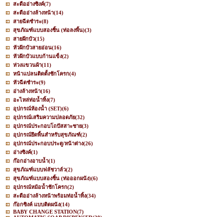
สะดืออ่างซิงค์
(7)
สะดืออ่างล้างหน้า
(14)
สายฉีดชำระ
(8)
สุขภัณฑ์แบบสองชิ้น (ท่อลงพื้น)
(3)
สายฝักบัว
(15)
หัวฝักบัวสายอ่อน
(16)
หัวฝักบัวแบบก้านแข็ง
(2)
ห่วงแขวนผ้า
(11)
หน้าแปลนติดตั้งชักโครก
(4)
หัวฉีดชำระ
(9)
อ่างล้างหน้า
(16)
อะไหล่ท่อน้ำทิ้ง
(7)
อุปกรณ์ห้องน้ำ (SET)
(6)
อุปกรณ์เสริมความปลอดภัย
(32)
อุปกรณ์ประกอบโถปัสสาะชาย
(3)
อุปกรณ์ยึดพื้นสำหรับสุขภัณฑ์
(2)
อุปกรณ์ประกอบประตู/หน้าต่าง
(26)
อ่างซิงค์
(1)
ก๊อกอ่างอาบน้ำ
(1)
สุขภัณฑ์แบบฟลัชวาล์ว
(2)
สุขภัณฑ์แบบสองชิ้น (ท่อออกผนัง)
(6)
อุปกรณ์หม้อน้ำชักโครก
(2)
สะดืออ่างล้างหน้าพร้อมท่อน้ำทิ้ง
(34)
ก๊อกซิงค์ แบบติดผนัง
(14)
BABY CHANGE STATION
(7)