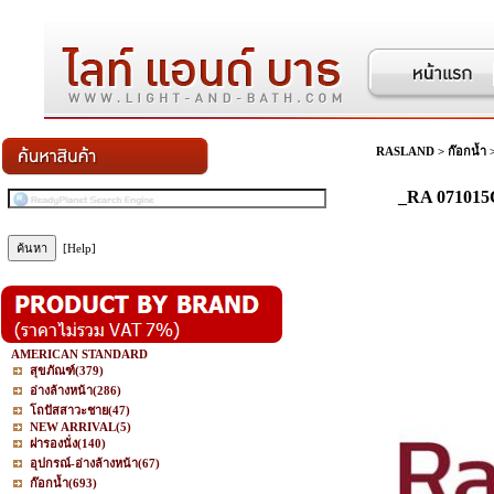
RASLAND
>
ก๊อกน้ำ
_RA 071015C
[Help]
AMERICAN STANDARD
สุขภัณฑ์
(379)
อ่างล้างหน้า
(286)
โถปัสสาวะชาย
(47)
NEW ARRIVAL
(5)
ฝารองนั่ง
(140)
อุปกรณ์-อ่างล้างหน้า
(67)
ก๊อกน้ำ
(693)