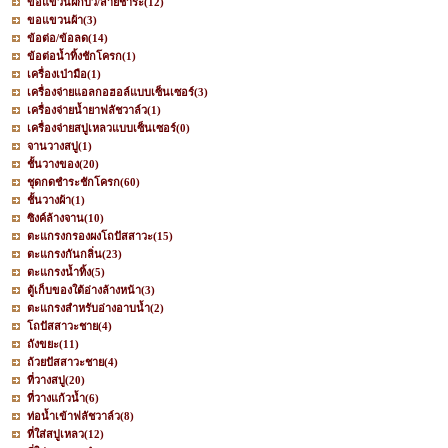
ขอแขวนฝักบัว/สายชำระ
(12)
ขอแขวนผ้า
(3)
ข้อต่อ/ข้อลด
(14)
ข้อต่อน้ำทิ้งชักโครก
(1)
เครื่องเป่ามือ
(1)
เครื่องจ่ายแอลกอฮอล์แบบเซ็นเซอร์
(3)
เครื่องจ่ายน้ำยาฟลัชวาล์ว
(1)
เครื่องจ่ายสบู่เหลวแบบเซ็นเซอร์
(0)
จานวางสบู่
(1)
ชั้นวางของ
(20)
ชุดกดชำระชักโครก
(60)
ชั้นวางผ้า
(1)
ซิงค์ล้างจาน
(10)
ตะแกรงกรองผงโถปัสสาวะ
(15)
ตะแกรงกันกลิ่น
(23)
ตะแกรงน้ำทิ้ง
(5)
ตู้เก็บของใต้อ่างล้างหน้า
(3)
ตะแกรงสำหรับอ่างอาบน้ำ
(2)
โถปัสสาวะชาย
(4)
ถังขยะ
(11)
ถ้วยปัสสาวะชาย
(4)
ที่วางสบู่
(20)
ที่วางแก้วน้ำ
(6)
ท่อน้ำเข้าฟลัชวาล์ว
(8)
ที่ใส่สบู่เหลว
(12)