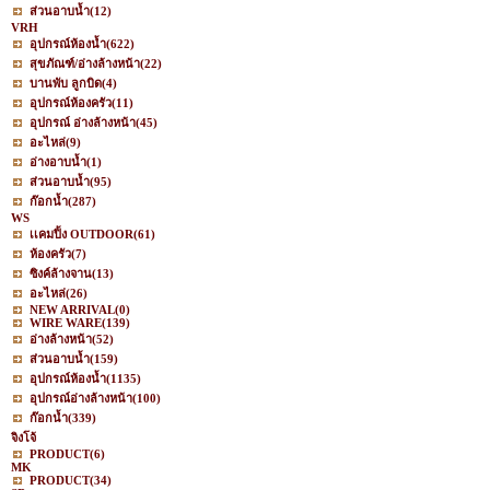
ส่วนอาบน้ำ
(12)
VRH
อุปกรณ์ห้องน้ำ
(622)
สุขภัณฑ์/อ่างล้างหน้า
(22)
บานพับ ลูกบิด
(4)
อุปกรณ์ห้องครัว
(11)
อุปกรณ์ อ่างล้างหน้า
(45)
อะไหล่
(9)
อ่างอาบน้ำ
(1)
ส่วนอาบน้ำ
(95)
ก๊อกน้ำ
(287)
WS
เเคมปิ้ง OUTDOOR
(61)
ห้องครัว
(7)
ซิงค์ล้างจาน
(13)
อะไหล่
(26)
NEW ARRIVAL
(0)
WIRE WARE
(139)
อ่างล้างหน้า
(52)
ส่วนอาบน้ำ
(159)
อุปกรณ์ห้องน้ำ
(1135)
อุปกรณ์อ่างล้างหน้า
(100)
ก๊อกน้ำ
(339)
จิงโจ้
PRODUCT
(6)
MK
PRODUCT
(34)