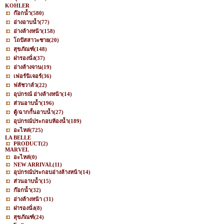
KOHLER
ก๊อกน้ำ
(580)
อ่างอาบน้ำ
(77)
อ่างล้างหน้า
(158)
โถปัสสาวะชาย
(20)
สุขภัณฑ์
(148)
ฝารองนั่ง
(37)
อ่างล้างจาน
(19)
เฟอร์นิเจอร์
(36)
ฟลัชวาล์ว
(22)
อุปกรณ์ อ่างล้างหน้า
(14)
ส่วนอาบน้ำ
(196)
ตู้/ฉากกั้นอาบน้ำ
(27)
อุปกรณ์ประกอบห้องน้ำ
(189)
อะไหล่
(725)
LA BELLE
PRODUCT
(2)
MARVEL
อะไหล่
(0)
NEW ARRIVAL
(11)
อุปกรณ์ประกอบอ่างล้างหน้า
(14)
ส่วนอาบน้ำ
(15)
ก๊อกน้ำ
(32)
อ่างล้างหน้า
(31)
ฝารองนั่ง
(8)
สุขภัณฑ์
(24)