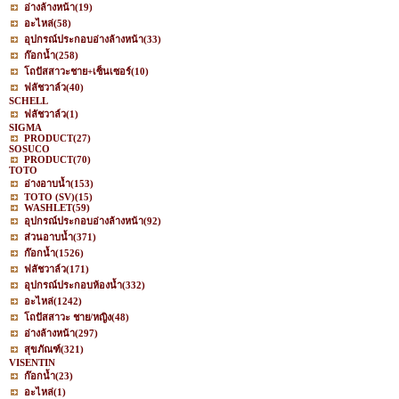
อ่างล้างหน้า
(19)
อะไหล่
(58)
อุปกรณ์ประกอบอ่างล้างหน้า
(33)
ก๊อกน้ำ
(258)
โถปัสสาวะชาย+เซ็นเซอร์
(10)
ฟลัชวาล์ว
(40)
SCHELL
ฟลัชวาล์ว
(1)
SIGMA
PRODUCT
(27)
SOSUCO
PRODUCT
(70)
TOTO
อ่างอาบน้ำ
(153)
TOTO (SV)
(15)
WASHLET
(59)
อุปกรณ์ประกอบอ่างล้างหน้า
(92)
ส่วนอาบน้ำ
(371)
ก๊อกน้ำ
(1526)
ฟลัชวาล์ว
(171)
อุปกรณ์ประกอบห้องน้ำ
(332)
อะไหล่
(1242)
โถปัสสาวะ ชาย/หญิง
(48)
อ่างล้างหน้า
(297)
สุขภัณฑ์
(321)
VISENTIN
ก๊อกน้ำ
(23)
อะไหล่
(1)