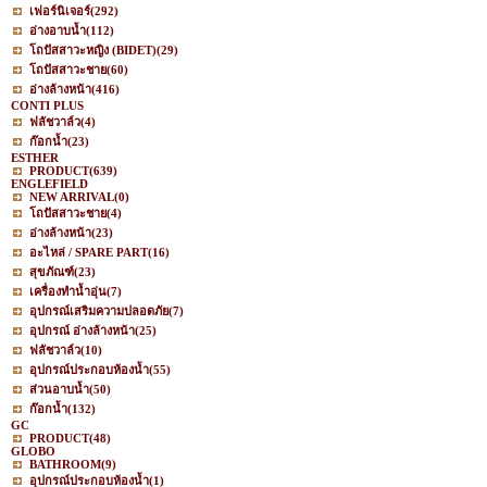
เฟอร์นิเจอร์
(292)
อ่างอาบน้ำ
(112)
โถปัสสาวะหญิง (BIDET)
(29)
โถปัสสาวะชาย
(60)
อ่างล้างหน้า
(416)
CONTI PLUS
ฟลัชวาล์ว
(4)
ก๊อกน้ำ
(23)
ESTHER
PRODUCT
(639)
ENGLEFIELD
NEW ARRIVAL
(0)
โถปัสสาวะชาย
(4)
อ่างล้างหน้า
(23)
อะไหล่ / SPARE PART
(16)
สุขภัณฑ์
(23)
เครื่องทำน้ำอุ่น
(7)
อุปกรณ์เสริมความปลอดภัย
(7)
อุปกรณ์ อ่างล้างหน้า
(25)
ฟลัชวาล์ว
(10)
อุปกรณ์ประกอบห้องน้ำ
(55)
ส่วนอาบน้ำ
(50)
ก๊อกน้ำ
(132)
GC
PRODUCT
(48)
GLOBO
BATHROOM
(9)
อุปกรณ์ประกอบห้องน้ำ
(1)