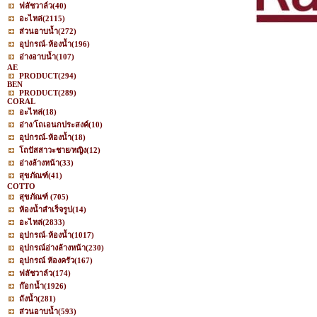
ฟลัชวาล์ว
(40)
อะไหล่
(2115)
ส่วนอาบน้ำ
(272)
อุปกรณ์-ห้องน้ำ
(196)
อ่างอาบน้ำ
(107)
AE
PRODUCT
(294)
BEN
PRODUCT
(289)
CORAL
อะไหล่
(18)
อ่าง/โถเอนกประสงค์
(10)
อุปกรณ์-ห้องน้ำ
(18)
โถปัสสาวะชาย/หญิง
(12)
อ่างล้างหน้า
(33)
สุขภัณฑ์
(41)
COTTO
สุขภัณฑ์
(705)
ห้องน้ำสำเร็จรูป
(14)
อะไหล่
(2833)
อุปกรณ์-ห้องน้ำ
(1017)
อุปกรณ์อ่างล้างหน้า
(230)
อุปกรณ์ ห้องครัว
(167)
ฟลัชวาล์ว
(174)
ก๊อกน้ำ
(1926)
ถังน้ำ
(281)
ส่วนอาบน้ำ
(593)