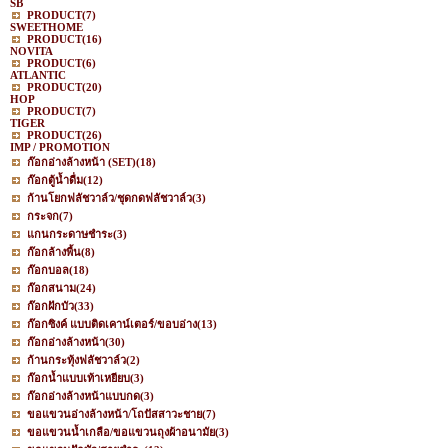
SB
PRODUCT
(7)
SWEETHOME
PRODUCT
(16)
NOVITA
PRODUCT
(6)
ATLANTIC
PRODUCT
(20)
HOP
PRODUCT
(7)
TIGER
PRODUCT
(26)
IMP / PROMOTION
ก๊อกอ่างล้างหน้า (SET)
(18)
ก๊อกตู้น้ำดื่ม
(12)
ก้านโยกฟลัชวาล์ว/ชุดกดฟลัชวาล์ว
(3)
กระจก
(7)
แกนกระดาษชำระ
(3)
ก๊อกล้างพื้น
(8)
ก๊อกบอล
(18)
ก๊อกสนาม
(24)
ก๊อกฝักบัว
(33)
ก๊อกซิงค์ แบบติดเคาน์เตอร์/ขอบอ่าง
(13)
ก๊อกอ่างล้างหน้า
(30)
ก้านกระทุ้งฟลัชวาล์ว
(2)
ก๊อกน้ำแบบเท้าเหยียบ
(3)
ก๊อกอ่างล้างหน้าแบบกด
(3)
ขอแขวนอ่างล้างหน้า/โถปัสสาวะชาย
(7)
ขอแขวนน้ำเกลือ/ขอแขวนถุงผ้าอนามัย
(3)