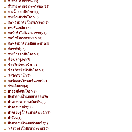
ที่ใส่กระดาษชำระ
(75)
ที่ใส่กระดาษชำระ+ถังขยะ
(23)
ทางน้ำออกชักโครก
(0)
ทางน้ำเข้าชักโครก
(3)
ท่อฟลัชวาล์ว โถสุขภัณฑ์
(42)
เทปพันเกลียว
(5)
ท่อน้ำทิ้งโถปัสสาวะชาย
(21)
ท่อน้ำทิ้งอ่างล้างหน้า
(40)
ท่อฟลัชวาล์วโถปัสสาะชาย
(8)
ท่อชาร์ป
(34)
ทางน้ำออกชักโครก
(1)
น็อต/สกรู/พุก
(7)
น็อตยึดฝารองนั่ง
(10)
น็อตยึดหม้อน้ำชักโครก
(1)
นัตยึดก๊อกน้ำ
(7)
บอร์ดคอนโทรลเซ็นเซอร์
(0)
ประเก็นยาง
(4)
ฝารองนั่งชักโครก
(5)
ฝักบัวอาบน้ำแบบสายอ่อน
(9)
ฝาครอบตะแกรงกันกลิ่น
(5)
ฝาครอบวาล์ว
(27)
ฝาครอบรูน้ำล้นอ่างล้างหน้า
(3)
ฝาส้วม
(4)
ฝักบัวอาบน้ำแบบก้านแข็ง
(1)
ฟลัชวาล์วโถปัสสาวะชาย
(13)