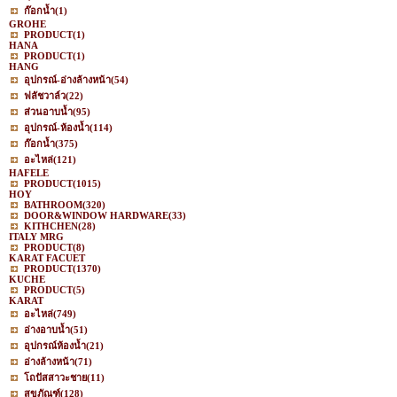
ก๊อกน้ำ
(1)
GROHE
PRODUCT
(1)
HANA
PRODUCT
(1)
HANG
อุปกรณ์-อ่างล้างหน้า
(54)
ฟลัชวาล์ว
(22)
ส่วนอาบน้ำ
(95)
อุปกรณ์-ห้องน้ำ
(114)
ก๊อกน้ำ
(375)
อะไหล่
(121)
HAFELE
PRODUCT
(1015)
HOY
BATHROOM
(320)
DOOR&WINDOW HARDWARE
(33)
KITHCHEN
(28)
ITALY MRG
PRODUCT
(8)
KARAT FACUET
PRODUCT
(1370)
KUCHE
PRODUCT
(5)
KARAT
อะไหล่
(749)
อ่างอาบน้ำ
(51)
อุปกรณ์ห้องน้ำ
(21)
อ่างล้างหน้า
(71)
โถปัสสาวะชาย
(11)
สุขภัณฑ์
(128)