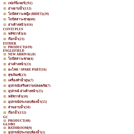
เฟอร์นิเจอร์
(292)
อ่างอาบน้ำ
(112)
โถปัสสาวะหญิง (BIDET)
(29)
โถปัสสาวะชาย
(60)
อ่างล้างหน้า
(416)
CONTI PLUS
ฟลัชวาล์ว
(4)
ก๊อกน้ำ
(23)
ESTHER
PRODUCT
(639)
ENGLEFIELD
NEW ARRIVAL
(0)
โถปัสสาวะชาย
(4)
อ่างล้างหน้า
(23)
อะไหล่ / SPARE PART
(16)
สุขภัณฑ์
(23)
เครื่องทำน้ำอุ่น
(7)
อุปกรณ์เสริมความปลอดภัย
(7)
อุปกรณ์ อ่างล้างหน้า
(25)
ฟลัชวาล์ว
(10)
อุปกรณ์ประกอบห้องน้ำ
(55)
ส่วนอาบน้ำ
(50)
ก๊อกน้ำ
(132)
GC
PRODUCT
(48)
GLOBO
BATHROOM
(9)
อุปกรณ์ประกอบห้องน้ำ
(1)