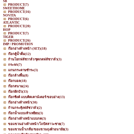
SB
PRODUCT
(7)
SWEETHOME
PRODUCT
(16)
NOVITA
PRODUCT
(6)
ATLANTIC
PRODUCT
(20)
HOP
PRODUCT
(7)
TIGER
PRODUCT
(26)
IMP / PROMOTION
ก๊อกอ่างล้างหน้า (SET)
(18)
ก๊อกตู้น้ำดื่ม
(12)
ก้านโยกฟลัชวาล์ว/ชุดกดฟลัชวาล์ว
(3)
กระจก
(7)
แกนกระดาษชำระ
(3)
ก๊อกล้างพื้น
(8)
ก๊อกบอล
(18)
ก๊อกสนาม
(24)
ก๊อกฝักบัว
(33)
ก๊อกซิงค์ แบบติดเคาน์เตอร์/ขอบอ่าง
(13)
ก๊อกอ่างล้างหน้า
(30)
ก้านกระทุ้งฟลัชวาล์ว
(2)
ก๊อกน้ำแบบเท้าเหยียบ
(3)
ก๊อกอ่างล้างหน้าแบบกด
(3)
ขอแขวนอ่างล้างหน้า/โถปัสสาวะชาย
(7)
ขอแขวนน้ำเกลือ/ขอแขวนถุงผ้าอนามัย
(3)