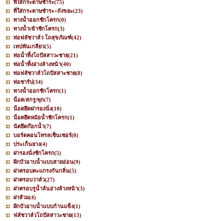
ที่ใส่กระดาษชำระ
(75)
ที่ใส่กระดาษชำระ+ถังขยะ
(23)
ทางน้ำออกชักโครก
(0)
ทางน้ำเข้าชักโครก
(3)
ท่อฟลัชวาล์ว โถสุขภัณฑ์
(42)
เทปพันเกลียว
(5)
ท่อน้ำทิ้งโถปัสสาวะชาย
(21)
ท่อน้ำทิ้งอ่างล้างหน้า
(40)
ท่อฟลัชวาล์วโถปัสสาะชาย
(8)
ท่อชาร์ป
(34)
ทางน้ำออกชักโครก
(1)
น็อต/สกรู/พุก
(7)
น็อตยึดฝารองนั่ง
(10)
น็อตยึดหม้อน้ำชักโครก
(1)
นัตยึดก๊อกน้ำ
(7)
บอร์ดคอนโทรลเซ็นเซอร์
(0)
ประเก็นยาง
(4)
ฝารองนั่งชักโครก
(5)
ฝักบัวอาบน้ำแบบสายอ่อน
(9)
ฝาครอบตะแกรงกันกลิ่น
(5)
ฝาครอบวาล์ว
(27)
ฝาครอบรูน้ำล้นอ่างล้างหน้า
(3)
ฝาส้วม
(4)
ฝักบัวอาบน้ำแบบก้านแข็ง
(1)
ฟลัชวาล์วโถปัสสาวะชาย
(13)