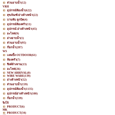
ส่วนอาบน้ำ
(12)
VRH
อุปกรณ์ห้องน้ำ
(622)
สุขภัณฑ์/อ่างล้างหน้า
(22)
บานพับ ลูกบิด
(4)
อุปกรณ์ห้องครัว
(11)
อุปกรณ์ อ่างล้างหน้า
(45)
อะไหล่
(9)
อ่างอาบน้ำ
(1)
ส่วนอาบน้ำ
(95)
ก๊อกน้ำ
(287)
WS
เเคมปิ้ง OUTDOOR
(61)
ห้องครัว
(7)
ซิงค์ล้างจาน
(13)
อะไหล่
(26)
NEW ARRIVAL
(0)
WIRE WARE
(139)
อ่างล้างหน้า
(52)
ส่วนอาบน้ำ
(159)
อุปกรณ์ห้องน้ำ
(1135)
อุปกรณ์อ่างล้างหน้า
(100)
ก๊อกน้ำ
(339)
จิงโจ้
PRODUCT
(6)
MK
PRODUCT
(34)