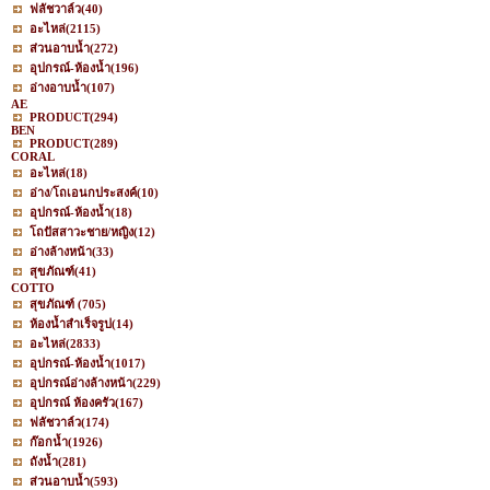
ฟลัชวาล์ว
(40)
อะไหล่
(2115)
ส่วนอาบน้ำ
(272)
อุปกรณ์-ห้องน้ำ
(196)
อ่างอาบน้ำ
(107)
AE
PRODUCT
(294)
BEN
PRODUCT
(289)
CORAL
อะไหล่
(18)
อ่าง/โถเอนกประสงค์
(10)
อุปกรณ์-ห้องน้ำ
(18)
โถปัสสาวะชาย/หญิง
(12)
อ่างล้างหน้า
(33)
สุขภัณฑ์
(41)
COTTO
สุขภัณฑ์
(705)
ห้องน้ำสำเร็จรูป
(14)
อะไหล่
(2833)
อุปกรณ์-ห้องน้ำ
(1017)
อุปกรณ์อ่างล้างหน้า
(229)
อุปกรณ์ ห้องครัว
(167)
ฟลัชวาล์ว
(174)
ก๊อกน้ำ
(1926)
ถังน้ำ
(281)
ส่วนอาบน้ำ
(593)