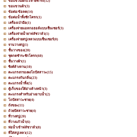
ขอแขวนฝักบัว/สายชำระ
(12)
ขอแขวนผ้า
(3)
ข้อต่อ/ข้อลด
(14)
ข้อต่อน้ำทิ้งชักโครก
(1)
เครื่องเป่ามือ
(1)
เครื่องจ่ายแอลกอฮอล์แบบเซ็นเซอร์
(3)
เครื่องจ่ายน้ำยาฟลัชวาล์ว
(1)
เครื่องจ่ายสบู่เหลวแบบเซ็นเซอร์
(0)
จานวางสบู่
(1)
ชั้นวางของ
(20)
ชุดกดชำระชักโครก
(60)
ชั้นวางผ้า
(1)
ซิงค์ล้างจาน
(10)
ตะแกรงกรองผงโถปัสสาวะ
(15)
ตะแกรงกันกลิ่น
(23)
ตะแกรงน้ำทิ้ง
(5)
ตู้เก็บของใต้อ่างล้างหน้า
(3)
ตะแกรงสำหรับอ่างอาบน้ำ
(2)
โถปัสสาวะชาย
(4)
ถังขยะ
(11)
ถ้วยปัสสาวะชาย
(4)
ที่วางสบู่
(20)
ที่วางแก้วน้ำ
(6)
ท่อน้ำเข้าฟลัชวาล์ว
(8)
ที่ใส่สบู่เหลว
(12)