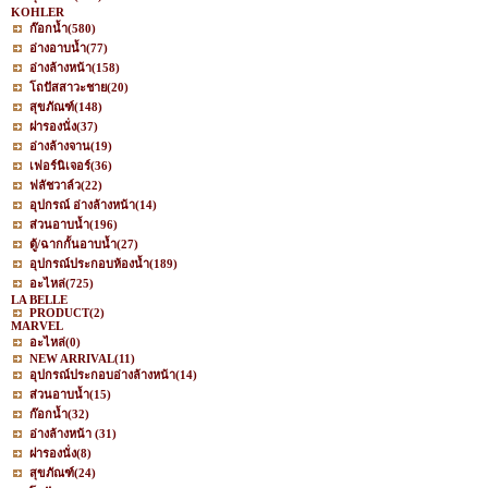
KOHLER
ก๊อกน้ำ
(580)
อ่างอาบน้ำ
(77)
อ่างล้างหน้า
(158)
โถปัสสาวะชาย
(20)
สุขภัณฑ์
(148)
ฝารองนั่ง
(37)
อ่างล้างจาน
(19)
เฟอร์นิเจอร์
(36)
ฟลัชวาล์ว
(22)
อุปกรณ์ อ่างล้างหน้า
(14)
ส่วนอาบน้ำ
(196)
ตู้/ฉากกั้นอาบน้ำ
(27)
อุปกรณ์ประกอบห้องน้ำ
(189)
อะไหล่
(725)
LA BELLE
PRODUCT
(2)
MARVEL
อะไหล่
(0)
NEW ARRIVAL
(11)
อุปกรณ์ประกอบอ่างล้างหน้า
(14)
ส่วนอาบน้ำ
(15)
ก๊อกน้ำ
(32)
อ่างล้างหน้า
(31)
ฝารองนั่ง
(8)
สุขภัณฑ์
(24)