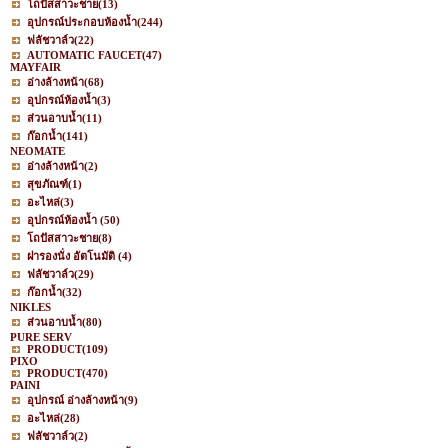
โถปัสสาวะชาย
(13)
อุปกรณ์ประกอบห้องน้ำ
(244)
ฟลัชวาล์ว
(22)
AUTOMATIC FAUCET
(47)
MAYFAIR
อ่างล้างหน้า
(68)
อุปกรณ์ห้องน้ำ
(3)
ส่วนอาบน้ำ
(11)
ก๊อกน้ำ
(141)
NEOMATE
อ่างล้างหน้า
(2)
สุขภัณฑ์
(1)
อะไหล่
(3)
อุปกรณ์ห้องน้ำ
(50)
โถปัสสาวะชาย
(8)
ฝารองนั่ง อัตโนมัติ
(4)
ฟลัชวาล์ว
(29)
ก๊อกน้ำ
(32)
NIKLES
ส่วนอาบน้ำ
(80)
PURE SERV
PRODUCT
(109)
PIXO
PRODUCT
(470)
PAINI
อุปกรณ์ อ่างล้างหน้า
(9)
อะไหล่
(28)
ฟลัชวาล์ว
(2)