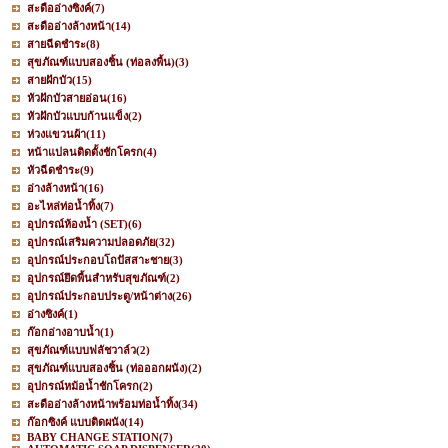
สะดืออ่างซิงค์
(7)
สะดืออ่างล้างหน้า
(14)
สายฉีดชำระ
(8)
สุขภัณฑ์แบบสองชิ้น (ท่อลงพื้น)
(3)
สายฝักบัว
(15)
หัวฝักบัวสายอ่อน
(16)
หัวฝักบัวแบบก้านแข็ง
(2)
ห่วงแขวนผ้า
(11)
หน้าแปลนติดตั้งชักโครก
(4)
หัวฉีดชำระ
(9)
อ่างล้างหน้า
(16)
อะไหล่ท่อน้ำทิ้ง
(7)
อุปกรณ์ห้องน้ำ (SET)
(6)
อุปกรณ์เสริมความปลอดภัย
(32)
อุปกรณ์ประกอบโถปัสสาะชาย
(3)
อุปกรณ์ยึดพื้นสำหรับสุขภัณฑ์
(2)
อุปกรณ์ประกอบประตู/หน้าต่าง
(26)
อ่างซิงค์
(1)
ก๊อกอ่างอาบน้ำ
(1)
สุขภัณฑ์แบบฟลัชวาล์ว
(2)
สุขภัณฑ์แบบสองชิ้น (ท่อออกผนัง)
(2)
อุปกรณ์หม้อน้ำชักโครก
(2)
สะดืออ่างล้างหน้าพร้อมท่อน้ำทิ้ง
(34)
ก๊อกซิงค์ แบบติดผนัง
(14)
BABY CHANGE STATION
(7)