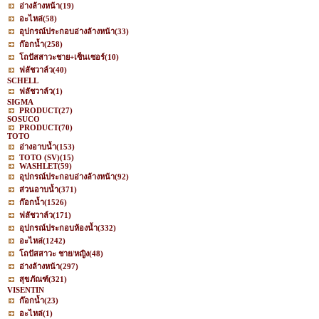
อ่างล้างหน้า
(19)
อะไหล่
(58)
อุปกรณ์ประกอบอ่างล้างหน้า
(33)
ก๊อกน้ำ
(258)
โถปัสสาวะชาย+เซ็นเซอร์
(10)
ฟลัชวาล์ว
(40)
SCHELL
ฟลัชวาล์ว
(1)
SIGMA
PRODUCT
(27)
SOSUCO
PRODUCT
(70)
TOTO
อ่างอาบน้ำ
(153)
TOTO (SV)
(15)
WASHLET
(59)
อุปกรณ์ประกอบอ่างล้างหน้า
(92)
ส่วนอาบน้ำ
(371)
ก๊อกน้ำ
(1526)
ฟลัชวาล์ว
(171)
อุปกรณ์ประกอบห้องน้ำ
(332)
อะไหล่
(1242)
โถปัสสาวะ ชาย/หญิง
(48)
อ่างล้างหน้า
(297)
สุขภัณฑ์
(321)
VISENTIN
ก๊อกน้ำ
(23)
อะไหล่
(1)