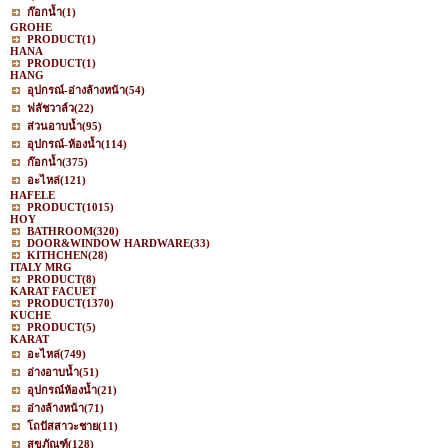
ก๊อกน้ำ
(1)
GROHE
PRODUCT
(1)
HANA
PRODUCT
(1)
HANG
อุปกรณ์-อ่างล้างหน้า
(54)
ฟลัชวาล์ว
(22)
ส่วนอาบน้ำ
(95)
อุปกรณ์-ห้องน้ำ
(114)
ก๊อกน้ำ
(375)
อะไหล่
(121)
HAFELE
PRODUCT
(1015)
HOY
BATHROOM
(320)
DOOR&WINDOW HARDWARE
(33)
KITHCHEN
(28)
ITALY MRG
PRODUCT
(8)
KARAT FACUET
PRODUCT
(1370)
KUCHE
PRODUCT
(5)
KARAT
อะไหล่
(749)
อ่างอาบน้ำ
(51)
อุปกรณ์ห้องน้ำ
(21)
อ่างล้างหน้า
(71)
โถปัสสาวะชาย
(11)
สุขภัณฑ์
(128)