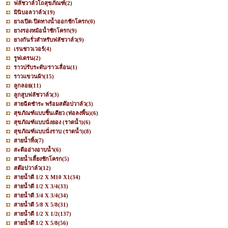
ฟลัชวาล์วโถสุขภัณฑ์
(2)
มินิบอลวาล์ว
(19)
ยางเปิด-ปิดทางน้ำออกชักโครก
(0)
ยางรองหม้อน้ำชักโครก
(9)
ยางกันรั่วสำหรับฟลัชวาล์ว
(9)
เรนชาวเวอร์
(4)
รูฟเดรน
(2)
ราวปรับระดับ/ราวเลื่อน
(1)
ราวแขวนผ้า
(15)
ลูกลอย
(11)
ลูกสูบฟลัชวาล์ว
(3)
สายฉีดชำระ พร้อมสต๊อปวาล์ว
(3)
สุขภัณฑ์แบบชิ้นเดียว (ท่อลงพื้น)
(6)
สุขภัณฑ์แบบนั่งยอง (ราดน้ำ)
(6)
สุขภัณฑ์แบบนั่งราบ (ราดน้ำ)
(8)
สายน้ำทิ้ง
(7)
สะดืออ่างอาบน้ำ
(6)
สายน้ำเลี้ยงชักโครก
(5)
สต๊อปวาล์ว
(12)
สายน้ำดี 1/2 X M10 X1
(34)
สายน้ำดี 1/2 X 3/4
(33)
สายน้ำดี 3/4 X 3/4
(34)
สายน้ำดี 5/8 X 5/8
(31)
สายน้ำดี 1/2 X 1/2
(137)
สายน้ำดี 1/2 X 5/8
(56)