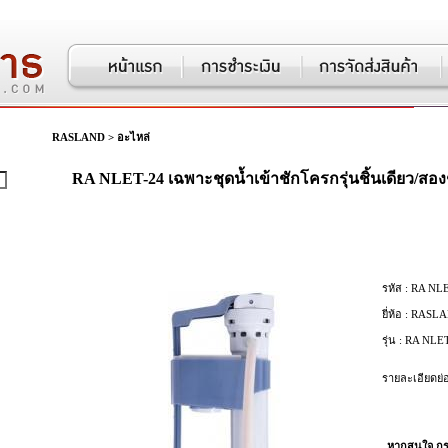
RASLAND
>
อะไหล่
RA NLET-24 เฉพาะชุดน้ำเข้าชักโครกรุ่นชิ้นเดียว/สอง
รหัส :
RA NLE
ยี่ห้อ :
RASLA
รุ่น :
RA NLET
รายละเอียดย่อ
หากสนใจ กรุ