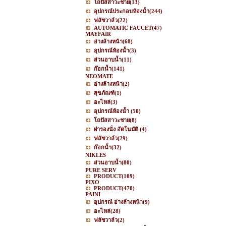
โถปัสสาวะชาย
(13)
อุปกรณ์ประกอบห้องน้ำ
(244)
ฟลัชวาล์ว
(22)
AUTOMATIC FAUCET
(47)
MAYFAIR
อ่างล้างหน้า
(68)
อุปกรณ์ห้องน้ำ
(3)
ส่วนอาบน้ำ
(11)
ก๊อกน้ำ
(141)
NEOMATE
อ่างล้างหน้า
(2)
สุขภัณฑ์
(1)
อะไหล่
(3)
อุปกรณ์ห้องน้ำ
(50)
โถปัสสาวะชาย
(8)
ฝารองนั่ง อัตโนมัติ
(4)
ฟลัชวาล์ว
(29)
ก๊อกน้ำ
(32)
NIKLES
ส่วนอาบน้ำ
(80)
PURE SERV
PRODUCT
(109)
PIXO
PRODUCT
(470)
PAINI
อุปกรณ์ อ่างล้างหน้า
(9)
อะไหล่
(28)
ฟลัชวาล์ว
(2)