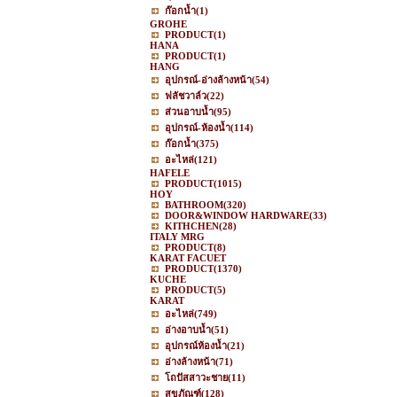
ก๊อกน้ำ
(1)
GROHE
PRODUCT
(1)
HANA
PRODUCT
(1)
HANG
อุปกรณ์-อ่างล้างหน้า
(54)
ฟลัชวาล์ว
(22)
ส่วนอาบน้ำ
(95)
อุปกรณ์-ห้องน้ำ
(114)
ก๊อกน้ำ
(375)
อะไหล่
(121)
HAFELE
PRODUCT
(1015)
HOY
BATHROOM
(320)
DOOR&WINDOW HARDWARE
(33)
KITHCHEN
(28)
ITALY MRG
PRODUCT
(8)
KARAT FACUET
PRODUCT
(1370)
KUCHE
PRODUCT
(5)
KARAT
อะไหล่
(749)
อ่างอาบน้ำ
(51)
อุปกรณ์ห้องน้ำ
(21)
อ่างล้างหน้า
(71)
โถปัสสาวะชาย
(11)
สุขภัณฑ์
(128)