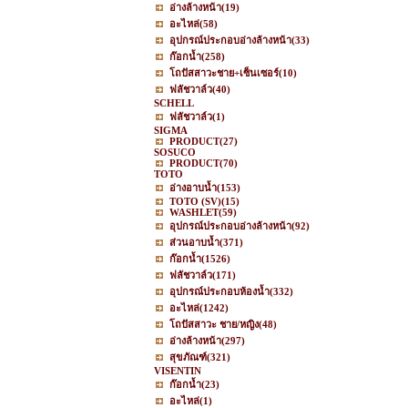
อ่างล้างหน้า
(19)
อะไหล่
(58)
อุปกรณ์ประกอบอ่างล้างหน้า
(33)
ก๊อกน้ำ
(258)
โถปัสสาวะชาย+เซ็นเซอร์
(10)
ฟลัชวาล์ว
(40)
SCHELL
ฟลัชวาล์ว
(1)
SIGMA
PRODUCT
(27)
SOSUCO
PRODUCT
(70)
TOTO
อ่างอาบน้ำ
(153)
TOTO (SV)
(15)
WASHLET
(59)
อุปกรณ์ประกอบอ่างล้างหน้า
(92)
ส่วนอาบน้ำ
(371)
ก๊อกน้ำ
(1526)
ฟลัชวาล์ว
(171)
อุปกรณ์ประกอบห้องน้ำ
(332)
อะไหล่
(1242)
โถปัสสาวะ ชาย/หญิง
(48)
อ่างล้างหน้า
(297)
สุขภัณฑ์
(321)
VISENTIN
ก๊อกน้ำ
(23)
อะไหล่
(1)