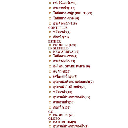
เฟอร์นิเจอร์
(292)
อ่างอาบน้ำ
(112)
โถปัสสาวะหญิง (BIDET)
(29)
โถปัสสาวะชาย
(60)
อ่างล้างหน้า
(416)
CONTI PLUS
ฟลัชวาล์ว
(4)
ก๊อกน้ำ
(23)
ESTHER
PRODUCT
(639)
ENGLEFIELD
NEW ARRIVAL
(0)
โถปัสสาวะชาย
(4)
อ่างล้างหน้า
(23)
อะไหล่ / SPARE PART
(16)
สุขภัณฑ์
(23)
เครื่องทำน้ำอุ่น
(7)
อุปกรณ์เสริมความปลอดภัย
(7)
อุปกรณ์ อ่างล้างหน้า
(25)
ฟลัชวาล์ว
(10)
อุปกรณ์ประกอบห้องน้ำ
(55)
ส่วนอาบน้ำ
(50)
ก๊อกน้ำ
(132)
GC
PRODUCT
(48)
GLOBO
BATHROOM
(9)
อุปกรณ์ประกอบห้องน้ำ
(1)