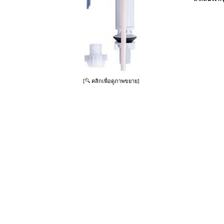
[
คลิกเพื่อดูภาพขยาย]