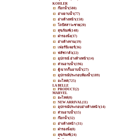
KOHLER
ก๊อกน้ำ
(580)
อ่างอาบน้ำ
(77)
อ่างล้างหน้า
(158)
โถปัสสาวะชาย
(20)
สุขภัณฑ์
(148)
ฝารองนั่ง
(37)
อ่างล้างจาน
(19)
เฟอร์นิเจอร์
(36)
ฟลัชวาล์ว
(22)
อุปกรณ์ อ่างล้างหน้า
(14)
ส่วนอาบน้ำ
(196)
ตู้/ฉากกั้นอาบน้ำ
(27)
อุปกรณ์ประกอบห้องน้ำ
(189)
อะไหล่
(725)
LA BELLE
PRODUCT
(2)
MARVEL
อะไหล่
(0)
NEW ARRIVAL
(11)
อุปกรณ์ประกอบอ่างล้างหน้า
(14)
ส่วนอาบน้ำ
(15)
ก๊อกน้ำ
(32)
อ่างล้างหน้า
(31)
ฝารองนั่ง
(8)
สุขภัณฑ์
(24)