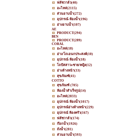
ฟลัชวาล์ว
(40)
อะไหล่
(2115)
ส่วนอาบน้ำ
(272)
อุปกรณ์-ห้องน้ำ
(196)
อ่างอาบน้ำ
(107)
AE
PRODUCT
(294)
BEN
PRODUCT
(289)
CORAL
อะไหล่
(18)
อ่าง/โถเอนกประสงค์
(10)
อุปกรณ์-ห้องน้ำ
(18)
โถปัสสาวะชาย/หญิง
(12)
อ่างล้างหน้า
(33)
สุขภัณฑ์
(41)
COTTO
สุขภัณฑ์
(705)
ห้องน้ำสำเร็จรูป
(14)
อะไหล่
(2833)
อุปกรณ์-ห้องน้ำ
(1017)
อุปกรณ์อ่างล้างหน้า
(229)
อุปกรณ์ ห้องครัว
(167)
ฟลัชวาล์ว
(174)
ก๊อกน้ำ
(1926)
ถังน้ำ
(281)
ส่วนอาบน้ำ
(593)