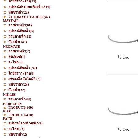
โถปัสสาวะชาย
(13)
อุปกรณ์ประกอบห้องน้ำ
(244)
ฟลัชวาล์ว
(22)
AUTOMATIC FAUCET
(47)
MAYFAIR
อ่างล้างหน้า
(68)
อุปกรณ์ห้องน้ำ
(3)
ส่วนอาบน้ำ
(11)
ก๊อกน้ำ
(141)
NEOMATE
อ่างล้างหน้า
(2)
สุขภัณฑ์
(1)
view
อะไหล่
(3)
อุปกรณ์ห้องน้ำ
(50)
โถปัสสาวะชาย
(8)
ฝารองนั่ง อัตโนมัติ
(4)
ฟลัชวาล์ว
(29)
ก๊อกน้ำ
(32)
NIKLES
ส่วนอาบน้ำ
(80)
PURE SERV
PRODUCT
(109)
PIXO
PRODUCT
(470)
PAINI
อุปกรณ์ อ่างล้างหน้า
(9)
อะไหล่
(28)
view
ฟลัชวาล์ว
(2)