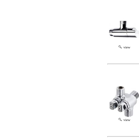
view
view