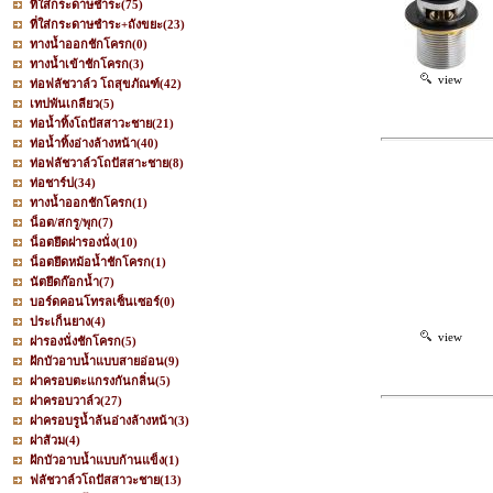
ที่ใส่กระดาษชำระ
(75)
ที่ใส่กระดาษชำระ+ถังขยะ
(23)
ทางน้ำออกชักโครก
(0)
ทางน้ำเข้าชักโครก
(3)
view
ท่อฟลัชวาล์ว โถสุขภัณฑ์
(42)
เทปพันเกลียว
(5)
ท่อน้ำทิ้งโถปัสสาวะชาย
(21)
ท่อน้ำทิ้งอ่างล้างหน้า
(40)
ท่อฟลัชวาล์วโถปัสสาะชาย
(8)
ท่อชาร์ป
(34)
ทางน้ำออกชักโครก
(1)
น็อต/สกรู/พุก
(7)
น็อตยึดฝารองนั่ง
(10)
น็อตยึดหม้อน้ำชักโครก
(1)
นัตยึดก๊อกน้ำ
(7)
บอร์ดคอนโทรลเซ็นเซอร์
(0)
ประเก็นยาง
(4)
view
ฝารองนั่งชักโครก
(5)
ฝักบัวอาบน้ำแบบสายอ่อน
(9)
ฝาครอบตะแกรงกันกลิ่น
(5)
ฝาครอบวาล์ว
(27)
ฝาครอบรูน้ำล้นอ่างล้างหน้า
(3)
ฝาส้วม
(4)
ฝักบัวอาบน้ำแบบก้านแข็ง
(1)
ฟลัชวาล์วโถปัสสาวะชาย
(13)