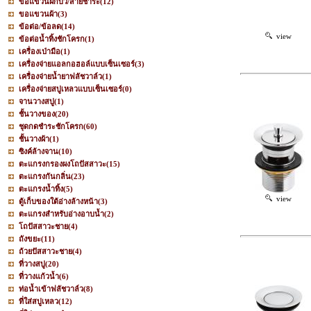
ขอแขวนฝักบัว/สายชำระ
(12)
ขอแขวนผ้า
(3)
ข้อต่อ/ข้อลด
(14)
view
ข้อต่อน้ำทิ้งชักโครก
(1)
เครื่องเป่ามือ
(1)
เครื่องจ่ายแอลกอฮอล์แบบเซ็นเซอร์
(3)
เครื่องจ่ายน้ำยาฟลัชวาล์ว
(1)
เครื่องจ่ายสบู่เหลวแบบเซ็นเซอร์
(0)
จานวางสบู่
(1)
ชั้นวางของ
(20)
ชุดกดชำระชักโครก
(60)
ชั้นวางผ้า
(1)
ซิงค์ล้างจาน
(10)
ตะแกรงกรองผงโถปัสสาวะ
(15)
ตะแกรงกันกลิ่น
(23)
ตะแกรงน้ำทิ้ง
(5)
view
ตู้เก็บของใต้อ่างล้างหน้า
(3)
ตะแกรงสำหรับอ่างอาบน้ำ
(2)
โถปัสสาวะชาย
(4)
ถังขยะ
(11)
ถ้วยปัสสาวะชาย
(4)
ที่วางสบู่
(20)
ที่วางแก้วน้ำ
(6)
ท่อน้ำเข้าฟลัชวาล์ว
(8)
ที่ใส่สบู่เหลว
(12)