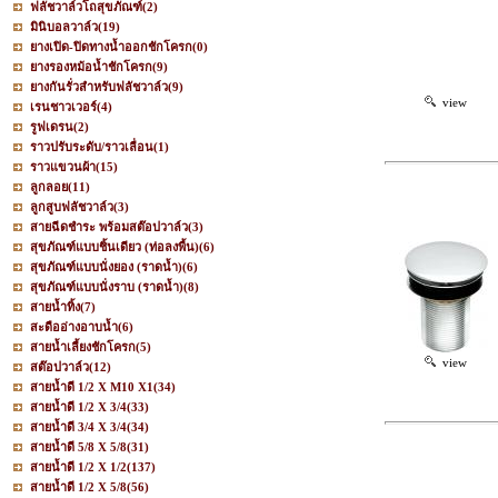
ฟลัชวาล์วโถสุขภัณฑ์
(2)
มินิบอลวาล์ว
(19)
ยางเปิด-ปิดทางน้ำออกชักโครก
(0)
ยางรองหม้อน้ำชักโครก
(9)
ยางกันรั่วสำหรับฟลัชวาล์ว
(9)
view
เรนชาวเวอร์
(4)
รูฟเดรน
(2)
ราวปรับระดับ/ราวเลื่อน
(1)
ราวแขวนผ้า
(15)
ลูกลอย
(11)
ลูกสูบฟลัชวาล์ว
(3)
สายฉีดชำระ พร้อมสต๊อปวาล์ว
(3)
สุขภัณฑ์แบบชิ้นเดียว (ท่อลงพื้น)
(6)
สุขภัณฑ์แบบนั่งยอง (ราดน้ำ)
(6)
สุขภัณฑ์แบบนั่งราบ (ราดน้ำ)
(8)
สายน้ำทิ้ง
(7)
สะดืออ่างอาบน้ำ
(6)
สายน้ำเลี้ยงชักโครก
(5)
view
สต๊อปวาล์ว
(12)
สายน้ำดี 1/2 X M10 X1
(34)
สายน้ำดี 1/2 X 3/4
(33)
สายน้ำดี 3/4 X 3/4
(34)
สายน้ำดี 5/8 X 5/8
(31)
สายน้ำดี 1/2 X 1/2
(137)
สายน้ำดี 1/2 X 5/8
(56)