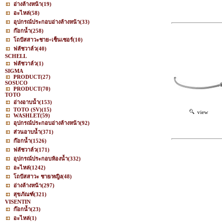
อ่างล้างหน้า
(19)
อะไหล่
(58)
อุปกรณ์ประกอบอ่างล้างหน้า
(33)
ก๊อกน้ำ
(258)
โถปัสสาวะชาย+เซ็นเซอร์
(10)
ฟลัชวาล์ว
(40)
SCHELL
ฟลัชวาล์ว
(1)
SIGMA
PRODUCT
(27)
SOSUCO
PRODUCT
(70)
TOTO
อ่างอาบน้ำ
(153)
TOTO (SV)
(15)
view
WASHLET
(59)
อุปกรณ์ประกอบอ่างล้างหน้า
(92)
ส่วนอาบน้ำ
(371)
ก๊อกน้ำ
(1526)
ฟลัชวาล์ว
(171)
อุปกรณ์ประกอบห้องน้ำ
(332)
อะไหล่
(1242)
โถปัสสาวะ ชาย/หญิง
(48)
อ่างล้างหน้า
(297)
สุขภัณฑ์
(321)
VISENTIN
ก๊อกน้ำ
(23)
อะไหล่
(1)