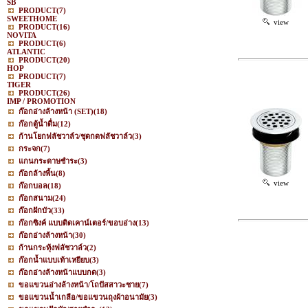
SB
PRODUCT
(7)
SWEETHOME
view
PRODUCT
(16)
NOVITA
PRODUCT
(6)
ATLANTIC
PRODUCT
(20)
HOP
PRODUCT
(7)
TIGER
PRODUCT
(26)
IMP / PROMOTION
ก๊อกอ่างล้างหน้า (SET)
(18)
ก๊อกตู้น้ำดื่ม
(12)
ก้านโยกฟลัชวาล์ว/ชุดกดฟลัชวาล์ว
(3)
กระจก
(7)
แกนกระดาษชำระ
(3)
ก๊อกล้างพื้น
(8)
view
ก๊อกบอล
(18)
ก๊อกสนาม
(24)
ก๊อกฝักบัว
(33)
ก๊อกซิงค์ แบบติดเคาน์เตอร์/ขอบอ่าง
(13)
ก๊อกอ่างล้างหน้า
(30)
ก้านกระทุ้งฟลัชวาล์ว
(2)
ก๊อกน้ำแบบเท้าเหยียบ
(3)
ก๊อกอ่างล้างหน้าแบบกด
(3)
ขอแขวนอ่างล้างหน้า/โถปัสสาวะชาย
(7)
ขอแขวนน้ำเกลือ/ขอแขวนถุงผ้าอนามัย
(3)