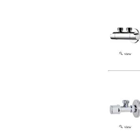
view
view