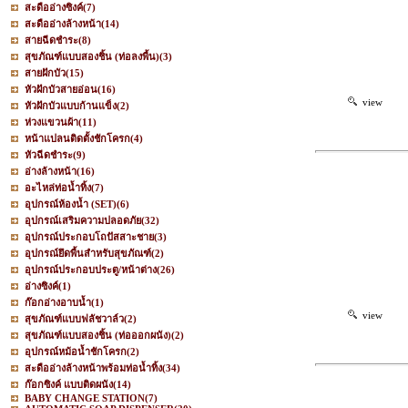
สะดืออ่างซิงค์
(7)
สะดืออ่างล้างหน้า
(14)
สายฉีดชำระ
(8)
สุขภัณฑ์แบบสองชิ้น (ท่อลงพื้น)
(3)
สายฝักบัว
(15)
หัวฝักบัวสายอ่อน
(16)
view
หัวฝักบัวแบบก้านแข็ง
(2)
ห่วงแขวนผ้า
(11)
หน้าแปลนติดตั้งชักโครก
(4)
หัวฉีดชำระ
(9)
อ่างล้างหน้า
(16)
อะไหล่ท่อน้ำทิ้ง
(7)
อุปกรณ์ห้องน้ำ (SET)
(6)
อุปกรณ์เสริมความปลอดภัย
(32)
อุปกรณ์ประกอบโถปัสสาะชาย
(3)
อุปกรณ์ยึดพื้นสำหรับสุขภัณฑ์
(2)
อุปกรณ์ประกอบประตู/หน้าต่าง
(26)
อ่างซิงค์
(1)
ก๊อกอ่างอาบน้ำ
(1)
view
สุขภัณฑ์แบบฟลัชวาล์ว
(2)
สุขภัณฑ์แบบสองชิ้น (ท่อออกผนัง)
(2)
อุปกรณ์หม้อน้ำชักโครก
(2)
สะดืออ่างล้างหน้าพร้อมท่อน้ำทิ้ง
(34)
ก๊อกซิงค์ แบบติดผนัง
(14)
BABY CHANGE STATION
(7)