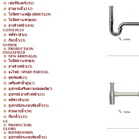
เฟอร์นิเจอร์
(292)
อ่างอาบน้ำ
(112)
โถปัสสาวะหญิง (BIDET)
(29)
โถปัสสาวะชาย
(60)
อ่างล้างหน้า
(416)
CONTI PLUS
ฟลัชวาล์ว
(4)
view
ก๊อกน้ำ
(23)
ESTHER
PRODUCT
(639)
ENGLEFIELD
NEW ARRIVAL
(0)
โถปัสสาวะชาย
(4)
อ่างล้างหน้า
(23)
อะไหล่ / SPARE PART
(16)
สุขภัณฑ์
(23)
เครื่องทำน้ำอุ่น
(7)
อุปกรณ์เสริมความปลอดภัย
(7)
อุปกรณ์ อ่างล้างหน้า
(25)
ฟลัชวาล์ว
(10)
อุปกรณ์ประกอบห้องน้ำ
(55)
ส่วนอาบน้ำ
(50)
view
ก๊อกน้ำ
(132)
GC
PRODUCT
(48)
GLOBO
BATHROOM
(9)
อุปกรณ์ประกอบห้องน้ำ
(1)