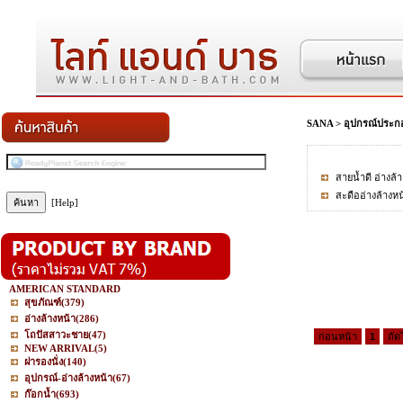
SANA
>
อุปกรณ์ประกอ
สายน้ำดี อ่างล้
สะดืออ่างล้างหน
[Help]
AMERICAN STANDARD
สุขภัณฑ์
(379)
อ่างล้างหน้า
(286)
โถปัสสาวะชาย
(47)
ก่อนหน้า
1
ถัด
NEW ARRIVAL
(5)
ฝารองนั่ง
(140)
อุปกรณ์-อ่างล้างหน้า
(67)
ก๊อกน้ำ
(693)